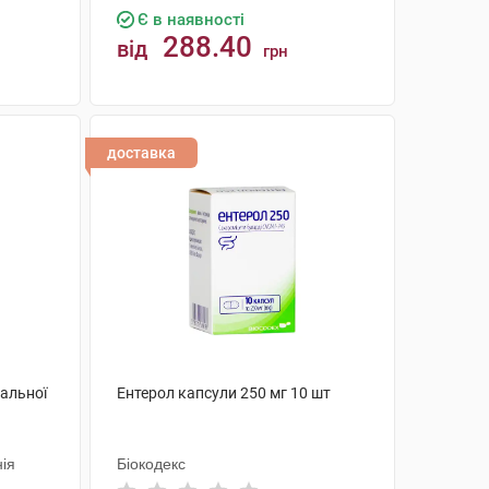
Є в наявності
288.40
від
грн
КУПИТИ
доставка
ральної
Ентерол капсули 250 мг 10 шт
ія
Біокодекс