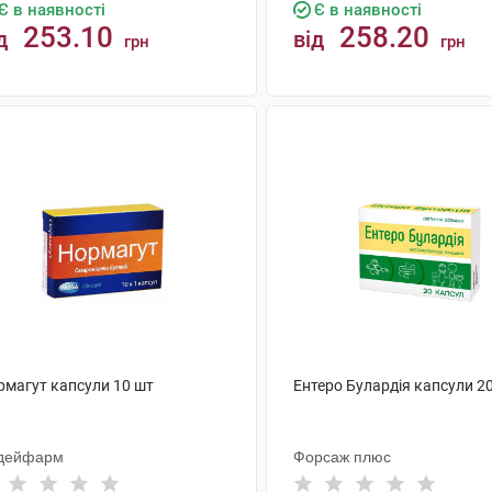
Є в наявності
Є в наявності
253.10
258.20
д
від
грн
грн
КУПИТИ
КУПИТИ
рмагут капсули 10 шт
Ентеро Булардія капсули 2
дейфарм
Форсаж плюс