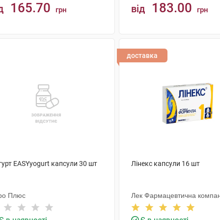
165.70
183.00
д
від
грн
грн
КУПИТИ
КУПИТИ
доставка
гурт EASYyogurt капсули 30 шт
Лінекс капсули 16 шт
ро Плюс
Лек Фармацевтична компан