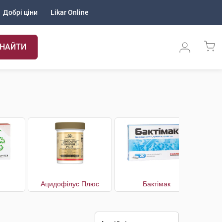
Добрі ціни
Likar Online
НАЙТИ
Ацидофілус Плюс
Бактімак