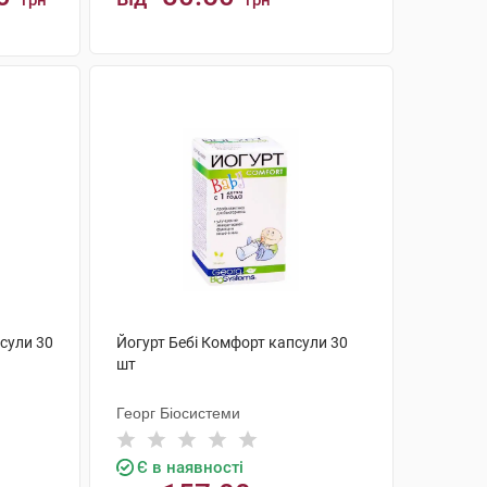
грн
грн
КУПИТИ
сули 30
Йогурт Бебі Комфорт капсули 30
шт
Георг Біосистеми
Є в наявності