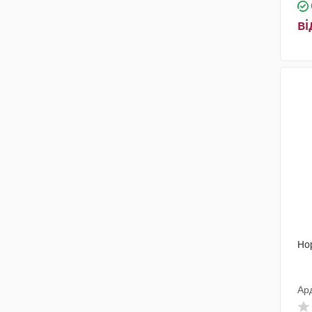
Панацея Хербалс
(1)
ві
Тернофарм
(1)
Солгар Вітамін енд Херб
(1)
МедПро Нутрацевтікалс СІА
(1)
Еубіон Корпорейшн
(1)
ТуПек
(2)
АБ-Біотікс С.А.
(1)
Красота та Здоров'я
(1)
Мега Лайфсайенсіз
(2)
Но
Пробіотікал С.п.А.
(2)
О.Д. Пролісок
(6)
Ар
Салікс ТОВ
(1)