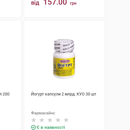
157.00
від
грн
КУПИТИ
л 200
Йогурт капсули 2 млрд. КУО 30 шт
Фармасайнс
Є в наявності