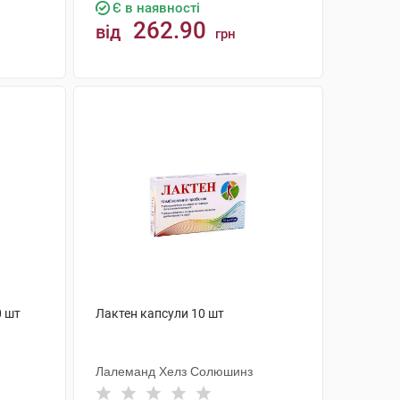
Є в наявності
262.90
від
грн
КУПИТИ
0 шт
Лактен капсули 10 шт
Лалеманд Хелз Солюшинз