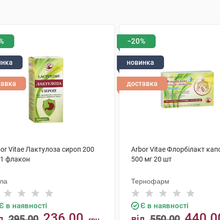
%
−20%
инка
новинка
тавка
доставка
or Vitae Лактулоза сироп 200
Arbor Vitae Флорбілакт кап
 1 флакон
500 мг 20 шт
ола
Тернофарм
Є в наявності
Є в наявності
236.00
440.0
д
295.00
від
550.00