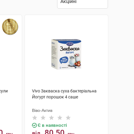
сули
Vivo Закваска суха бактеріальна
Йогурт порошок 4 саше
Віво-Актив
Є в наявності
0
80.50
від