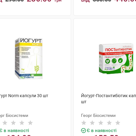
грн
КУПИТИ
КУПИТИ
гурт Norm капсули 30 шт
Йогурт-Постантибіотик кап
шт
орг Біосистеми
Георг Біосистеми
Є в наявності
Є в наявності