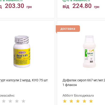
Є в наявності
Є в наявності
203.30
224.80
д
від
грн
грн
КУПИТИ
КУПИТИ
доставка
гурт капсули 2 млрд. КУО 75 шт
Дуфалак сироп 667 мг/мл 
1 флакон
рмасайнс
Абботт Біолоджікалз