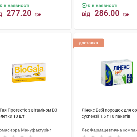
Є в наявності
Є в наявності
277.20
286.00
д
від
грн
грн
КУПИТИ
КУПИТИ
доставка
Гая Протектіс з вітаміном D3
Лінекс Бебі порошок для о
блетки 10 шт
суспензії 1,5 г 10 пакетів
рмасієрра Мануфактурінг
Лек Фармацевтична компан