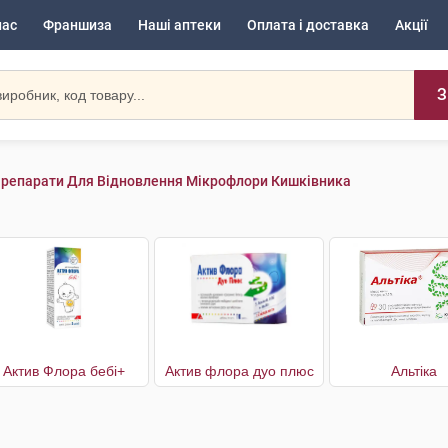
нас
Франшиза
Наші аптеки
Оплата і доставка
Акції
З
репарати Для Відновлення Мікрофлори Кишківника
Актив Флора бебі+
Актив флора дуо плюс
Альтіка