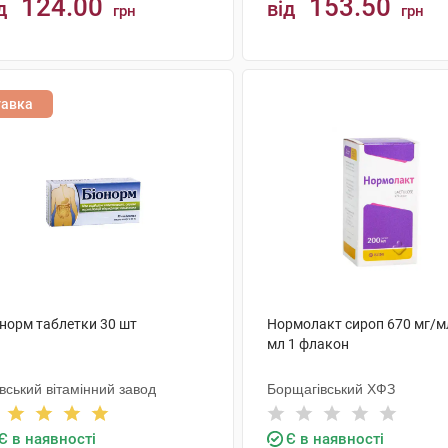
124.00
153.50
д
від
грн
грн
КУПИТИ
КУПИТИ
тавка
онорм таблетки 30 шт
Нормолакт сироп 670 мг/м
мл 1 флакон
вський вітамінний завод
Борщагівський ХФЗ
Є в наявності
Є в наявності