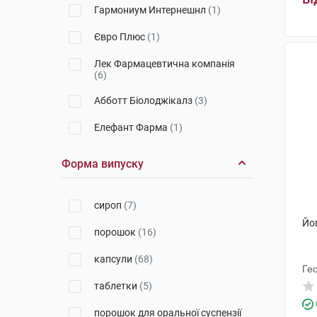
Гармониум Интернешнл
(1)
Євро Плюс
(1)
Лек Фармацевтична компанія
(6)
Абботт Біолоджікалз
(3)
Елефант Фарма
(1)
Ардейфарм
(3)
Форма випуску
Форсаж плюс
(2)
сироп
(7)
Лалеманд Хелз Солюшинз
(2)
Йо
порошок
(16)
Фармасієрра Мануфактурінг
(2)
капсули
(68)
Віола
(1)
Ге
таблетки
(5)
Біокодекс
(6)
порошок для оральної суспензії
Біхелс
(1)