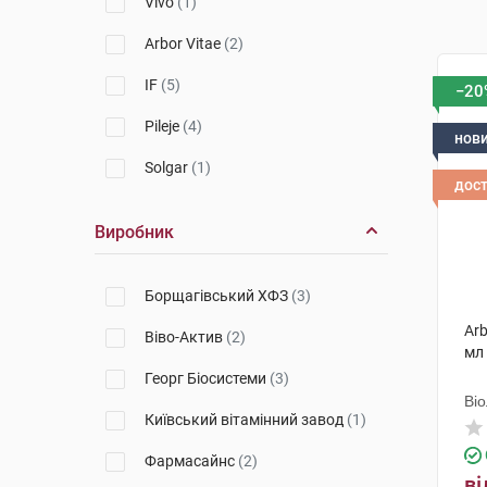
Vivo
(1)
Arbor Vitae
(2)
IF
(5)
−20
Pileje
(4)
нов
Solgar
(1)
дос
Виробник
Борщагівський ХФЗ
(3)
Arb
Віво-Актив
(2)
мл
Георг Біосистеми
(3)
Ві
Київський вітамінний завод
(1)
Фармасайнс
(2)
ві