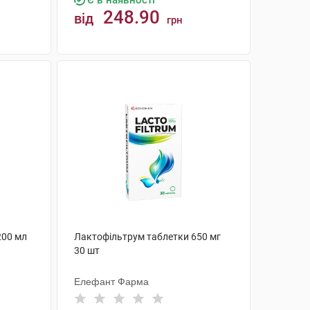
Є в наявності
248.90
від
грн
КУПИТИ
200 мл
Лактофільтрум таблетки 650 мг
30 шт
Елефант Фарма