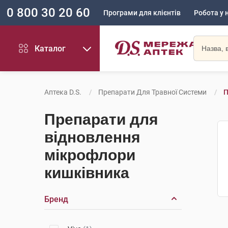
0 800 30 20 60
Програми для клієнтів
Робота у 
Каталог
Аптека D.S.
Препарати Для Травної Системи
П
Препарати для
відновлення
мікрофлори
кишківника
Бренд