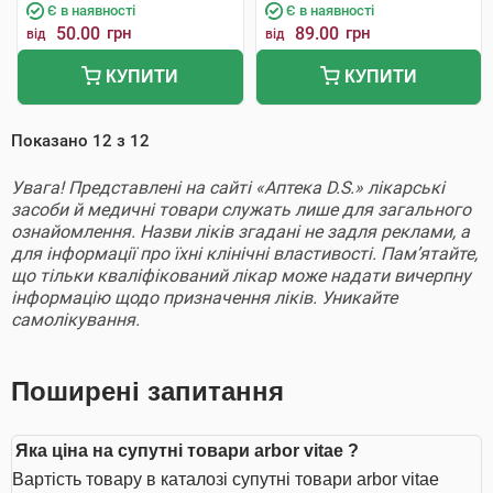
Є в наявності
Є в наявності
50.00
грн
89.00
грн
від
від
КУПИТИ
КУПИТИ
Показано
12
з
12
Увага! Представлені на сайті «Аптека D.S.» лікарські
засоби й медичні товари служать лише для загального
ознайомлення. Назви ліків згадані не задля реклами, а
для інформації про їхні клінічні властивості. Пам’ятайте,
що тільки кваліфікований лікар може надати вичерпну
інформацію щодо призначення ліків. Уникайте
самолікування.
Поширені запитання
Яка ціна на супутні товари arbor vitae ?
Вартість товару в каталозі супутні товари arbor vitae