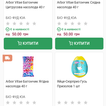
Arbor Vitae Батончик
Arbor Vitae Батончик Східна
Цитрусова насолода 40 г
насолода 40 г
БІО ФУД ЮА
БІО ФУД ЮА
Є в наявності
Є в наявності
50.00
грн
50.00
грн
від
від
КУПИТИ
КУПИТИ
Arbor Vitae Батончик Ягідна
Яйце-Сюрприз Гусь
насолода 40 г
Призолов 1 шт
БІО ФУД ЮА