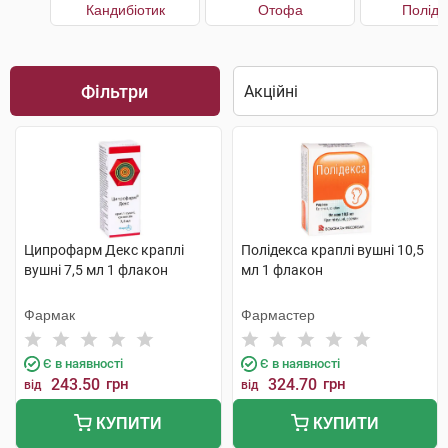
Кандибіотик
Отофа
Поліде
Фільтри
Ципрофарм Декс краплі
Полідекса краплі вушні 10,5
вушні 7,5 мл 1 флакон
мл 1 флакон
Фармак
Фармастер
Є в наявності
Є в наявності
243.50
грн
324.70
грн
від
від
КУПИТИ
КУПИТИ