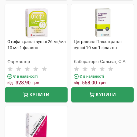
Отофа краплі вушні 26 мг/мл
Цетраксал Плюс краплі
10 мл 1 флакон
вушні 10 мл 1 флакон
Фармастер
Лабораторія Сальват, С.А.
Є в наявності
Є в наявності
328.90
грн
558.00
грн
від
від
КУПИТИ
КУПИТИ