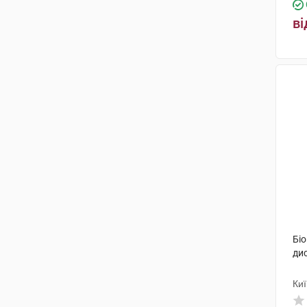
ві
Бі
дис
Киї