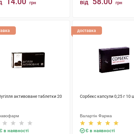
14.00
58.00
д
від
грн
грн
КУПИТИ
КУПИТИ
тавка
доставка
Вугілля активоване таблетки 20
Сорбекс капсули 0,25 г 10 
равофарм
Валартін Фарма
Є в наявності
Є в наявності