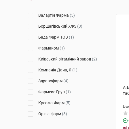
Валартін Фарма
(5)
Борщагівський ХФЗ
(3)
Бада Фарм ТОВ
(1)
Фармаком
(1)
Київський вітамінний завод
(2)
Компанія Дана, Я
(1)
Здравофарм
(4)
Arb
Фармекс Груп
(1)
таб
Креома-Фарм
(5)
Ва
Орісіл-фарм
(8)
Євро Плюс
(1)
ві