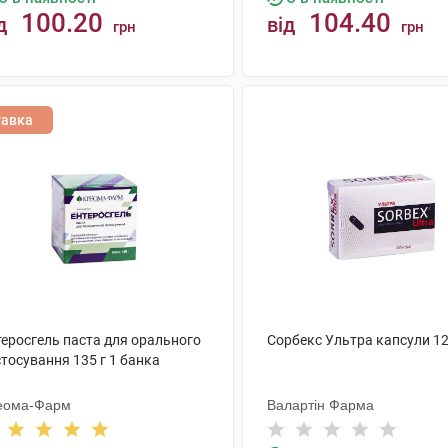
100.20
104.40
д
від
грн
грн
КУПИТИ
КУПИТИ
тавка
теросгель паста для орального
Сорбекс Ультра капсули 1
тосування 135 г 1 банка
еома-Фарм
Валартін Фарма