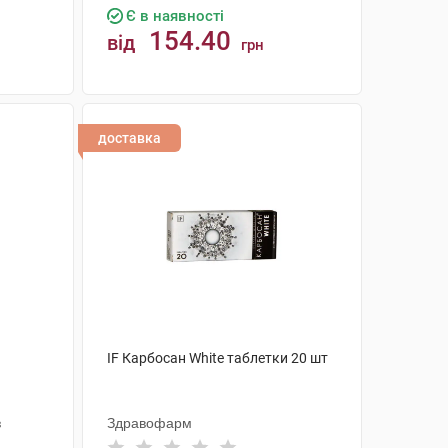
Є в наявності
154.40
від
грн
КУПИТИ
доставка
IF Карбосан White таблетки 20 шт
з
Здравофарм