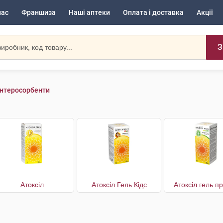
нас
Франшиза
Наші аптеки
Оплата і доставка
Акції
З
нтеросорбенти
Атоксіл
Атоксіл Гель Кідс
Атоксіл гель п