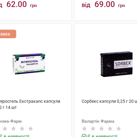
62.00
69.00
д
від
грн
грн
КУПИТИ
КУПИТИ
тавка
теросгель Екстракапс капсули
Сорбекс капсули 0,25 г 20 
2 г 14 шт
еома-Фарм
Валартін Фарма
Є в наявності
Є в наявності