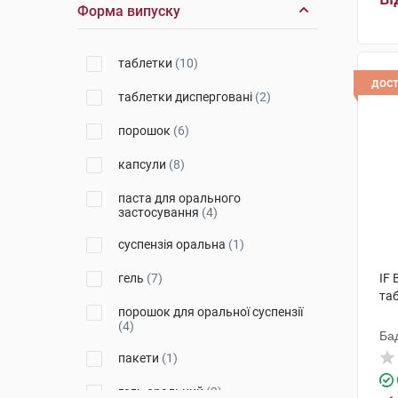
Форма випуску
Дельта Медікел Промоушнз
(2)
Фарматіс-Естре-Сен-Дені
(1)
таблетки
(10)
дос
Бофур Іпсен Індустрі
(3)
таблетки дисперговані
(2)
Бовіос фарм
(1)
порошок
(6)
Іннео Фарм
(1)
капсули
(8)
Сілікол Гмбх
(1)
паста для орального
застосування
(4)
Елемент здоров'я
(1)
суспензія оральна
(1)
Астрафарм
(1)
гель
(7)
IF
МКМ Найнекс
(1)
та
порошок для оральної суспензії
Київфармгруп
(1)
(4)
Ба
пакети
(1)
гель оральний
(2)