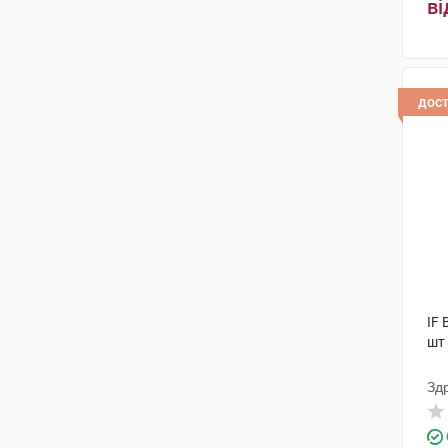
ві
дос
IF 
шт
Зд