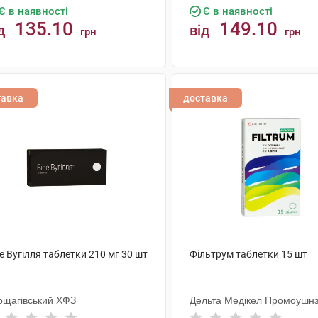
Є в наявності
Є в наявності
135.10
149.10
д
від
грн
грн
КУПИТИ
КУПИТИ
тавка
доставка
е Вугілля таблетки 210 мг 30 шт
Фільтрум таблетки 15 шт
рщагівський ХФЗ
Дельта Медікел Промоушн