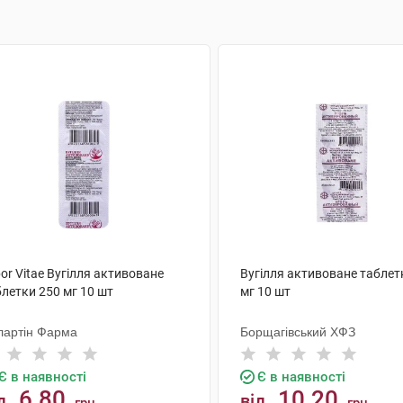
or Vitae Вугілля активоване
Вугілля активоване таблет
летки 250 мг 10 шт
мг 10 шт
лартін Фарма
Борщагівський ХФЗ
Є в наявності
Є в наявності
6.80
10.20
д
від