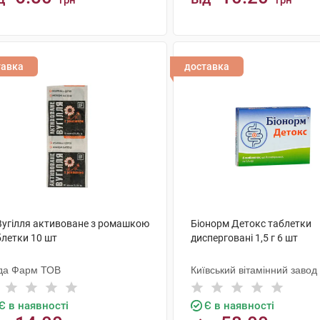
грн
грн
КУПИТИ
КУПИТИ
тавка
доставка
 Вугілля активоване з ромашкою
Біонорм Детокс таблетки
блетки 10 шт
дисперговані 1,5 г 6 шт
да Фарм ТОВ
Київський вітамінний завод
Є в наявності
Є в наявності