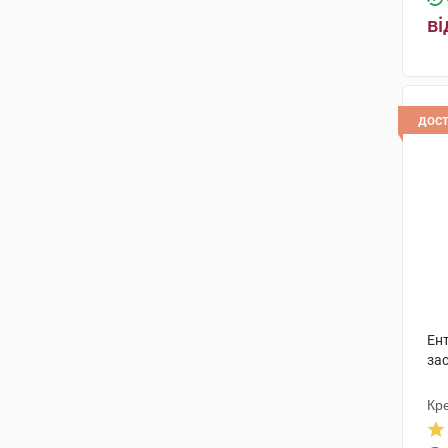
ві
дос
Ен
зас
Кр