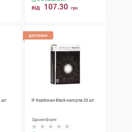
107.30
від
грн
КУПИТИ
доставка
2 шт
IF Карбосан Black капсули 20 шт
Здравофарм