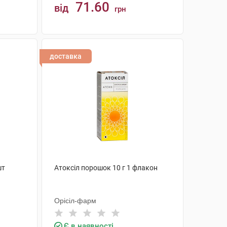
71.60
від
грн
КУПИТИ
доставка
шт
Атоксіл порошок 10 г 1 флакон
Орісіл-фарм
Є в наявності