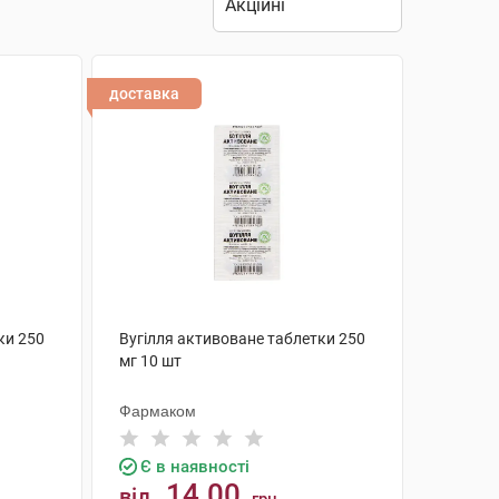
доставка
ки 250
Вугілля активоване таблетки 250
мг 10 шт
Фармаком
Є в наявності
14.00
від