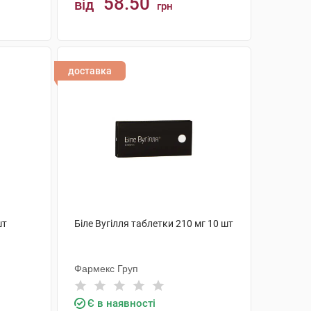
58.50
від
грн
КУПИТИ
доставка
шт
Біле Вугілля таблетки 210 мг 10 шт
Фармекс Груп
Є в наявності