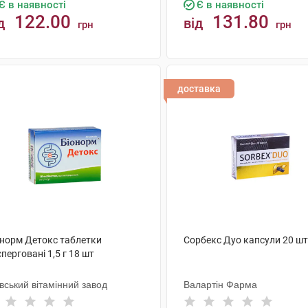
Є в наявності
Є в наявності
122.00
131.80
д
від
грн
грн
КУПИТИ
КУПИТИ
доставка
онорм Детокс таблетки
Сорбекс Дуо капсули 20 шт
перговані 1,5 г 18 шт
вський вітамінний завод
Валартін Фарма