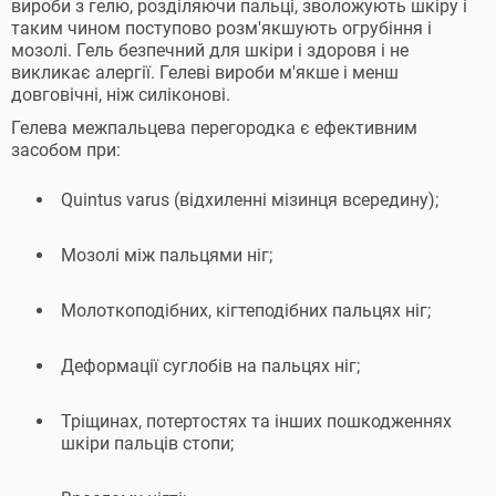
вироби з гелю, розділяючи пальці, зволожують шкіру і
таким чином поступово розм'якшують огрубіння і
мозолі. Гель безпечний для шкіри і здоровя і не
викликає алергії. Гелеві вироби м'якше і менш
довговічні, ніж силіконові.
Гелева межпальцева перегородка є ефективним
засобом при:
Quintus varus (відхиленні мізинця всередину);
Мозолі між пальцями ніг;
Молоткоподібних, кігтеподібних пальцях ніг;
Деформації суглобів на пальцях ніг;
Тріщинах, потертостях та інших пошкодженнях
шкіри пальців стопи;