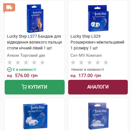
Lucky Step LS77 Бандаж для
Lucky Step LS29
відведення великого пальця
Розширювач міжпальцевий
стопи нічний лівий 1 шт
1 розміру 1 шт
Алком Торговий дім
Сет-MV Компані
Є в наявності
Немає в наявності
576.00
грн
177.00
грн
від
від
АНАЛОГИ
КУПИТИ