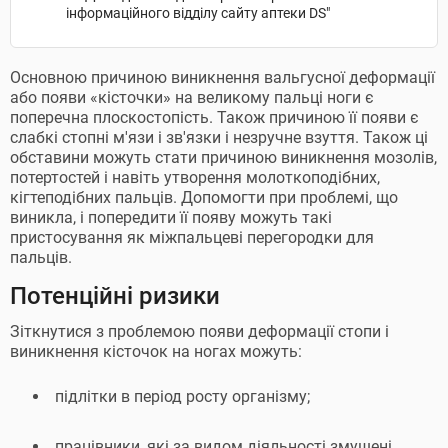
інформаційного відділу сайту аптеки DS"
Основною причиною виникнення вальгусної деформації
або появи «кісточки» на великому пальці ноги є
поперечна плоскостопість. Також причиною її появи є
слабкі стопні м'язи і зв'язки і незручне взуття. Також ці
обставини можуть стати причиною виникнення мозолів,
потертостей і навіть утворення молоткоподібних,
кігтеподібних пальців. Допомогти при проблемі, що
виникла, і попередити її появу можуть такі
пристосування як міжпальцеві перегородки для
пальців.
Потенційні ризики
Зіткнутися з проблемою появи деформації стопи і
виникнення кісточок на ногах можуть:
підлітки в період росту організму;
працівники, які за видом діяльності змушені