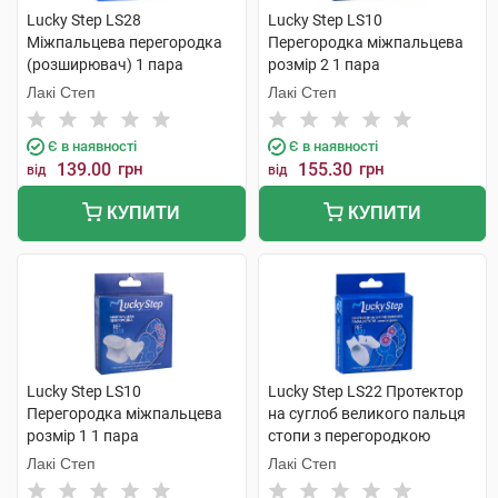
Lucky Step LS28
Lucky Step LS10
Міжпальцева перегородка
Перегородка міжпальцева
(розширювач) 1 пара
розмір 2 1 пара
Лакі Степ
Лакі Степ
Є в наявності
Є в наявності
139.00
грн
155.30
грн
від
від
КУПИТИ
КУПИТИ
Lucky Step LS10
Lucky Step LS22 Протектор
Перегородка міжпальцева
на суглоб великого пальця
розмір 1 1 пара
стопи з перегородкою
розмір 1 1 пара
Лакі Степ
Лакі Степ