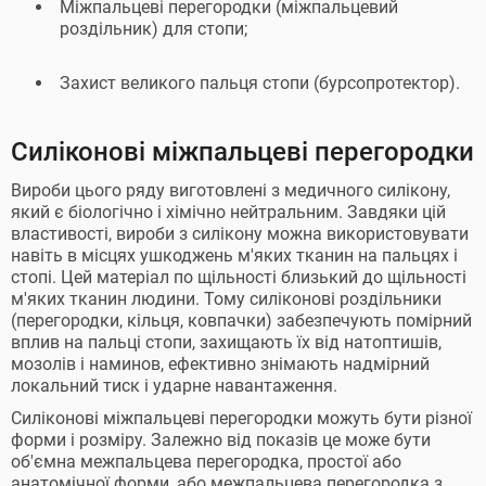
Міжпальцеві перегородки (міжпальцевий
роздільник) для стопи;
Захист великого пальця стопи (бурсопротектор).
Силіконові міжпальцеві перегородки
Вироби цього ряду виготовлені з медичного силікону,
який є біологічно і хімічно нейтральним. Завдяки цій
властивості, вироби з силікону можна використовувати
навіть в місцях ушкоджень м'яких тканин на пальцях і
стопі. Цей матеріал по щільності близький до щільності
м'яких тканин людини. Тому силіконові роздільники
(перегородки, кільця, ковпачки) забезпечують помірний
вплив на пальці стопи, захищають їх від натоптишів,
мозолів і наминов, ефективно знімають надмірний
локальний тиск і ударне навантаження.
Силіконові міжпальцеві перегородки можуть бути різної
форми і розміру. Залежно від показів це може бути
об'ємна межпальцева перегородка, простої або
анатомічної форми, або межпальцева перегородка з