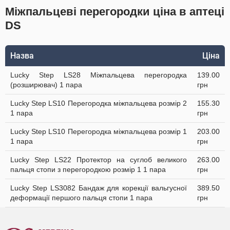
Міжпальцеві перегородки ціна в аптеці
DS
Назва
Ціна
Lucky Step LS28 Міжпальцева перегородка
139.00
(розширювач) 1 пара
грн
Lucky Step LS10 Перегородка міжпальцева розмір 2
155.30
1 пара
грн
Lucky Step LS10 Перегородка міжпальцева розмір 1
203.00
1 пара
грн
Lucky Step LS22 Протектор на суглоб великого
263.00
пальця стопи з перегородкою розмір 1 1 пара
грн
Lucky Step LS3082 Бандаж для корекції вальгусної
389.50
деформації першого пальця стопи 1 пара
грн