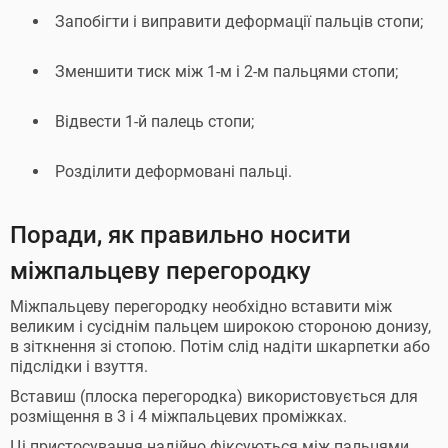
Запобігти і виправити деформації пальців стопи;
Зменшити тиск між 1-м і 2-м пальцями стопи;
Відвести 1-й палець стопи;
Розділити деформовані пальці.
Поради, як правильно носити
міжпальцеву перегородку
Міжпальцеву перегородку необхідно вставити між
великим і сусіднім пальцем широкою стороною донизу,
в зіткнення зі стопою. Потім слід надіти шкарпетки або
підслідки і взуття.
Вставиш (плоска перегородка) використовується для
розміщення в 3 і 4 міжпальцевих проміжках.
Ці пристосування надійно фіксуються між пальцями