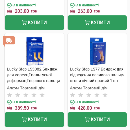
Є в наявності
Є в наявності
203.00
грн
263.00
грн
від
від
КУПИТИ
КУПИТИ
Lucky Step LS3082 Бандаж
Lucky Step LS77 Бандаж для
для корекції вальгусної
відведення великого пальця
деформації першого пальця
стопи нічний правий 1 шт
стопи 1 пара
Алком Торговий дім
Алком Торговий дім
Є в наявності
Є в наявності
389.50
грн
428.00
грн
від
від
КУПИТИ
КУПИТИ