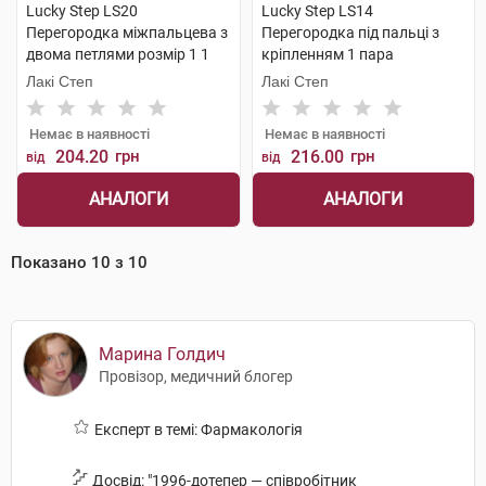
Lucky Step LS20
Lucky Step LS14
Перегородка міжпальцева з
Перегородка під пальці з
двома петлями розмір 1 1
кріпленням 1 пара
пара
Лакі Степ
Лакі Степ
Немає в наявності
Немає в наявності
204.20
грн
216.00
грн
від
від
АНАЛОГИ
АНАЛОГИ
Показано
10
з
10
Марина Голдич
Провізор, медичний блогер
Експерт в темі: Фармакологія
Досвід: "1996-дотепер — співробітник