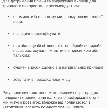
Для дотримання гігієни та збереження виробів для
тривалого використання рекомендується:
промивати їх в легкому мильному розчині теплої
води;
періодично дезінфікувати;
при підвищеній пітливості стоп обробити вироби
перед застосуванням дитячою присипкою або
тальком;
сушити вироби далеко від нагрівальних приладів;
зберігати в прохолодному місці.
Регулярне використання міжпальцевих перегородок
попередить виникнення вальгусної деформації стопи і
мінімізує її розвиток, вбереже від появи мозолів і
натоптишів, додасть комфорт ходьбі. Купити