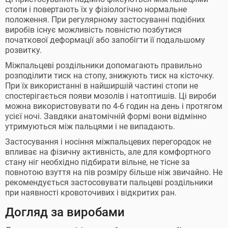
стопи і повертають їх у фізіологічно нормальне
положення. При регулярному застосуванні подібних
виробів існує можливість повністю позбутися
початкової деформації або запобігти її подальшому
розвитку.
Міжпальцеві роздільники допомагають правильно
розподілити тиск на стопу, знижують тиск на кісточку.
При їх використанні в найширшій частині стопи не
спостерігається появи мозолів і натоптишів. Ці вироби
можна використовувати по 4-6 годин на день і протягом
усієї ночі. Завдяки анатомічній формі вони відмінно
утримуються між пальцями і не випадають.
Застосування і носіння міжпальцевих перегородок не
впливає на фізичну активність, але для комфортного
стану ніг необхідно підбирати вільне, не тісне за
повнотою взуття на пів розміру більше ніж звичайно. Не
рекомендується застосовувати пальцеві роздільники
при наявності кровоточивих і відкритих ран.
Догляд за виробами