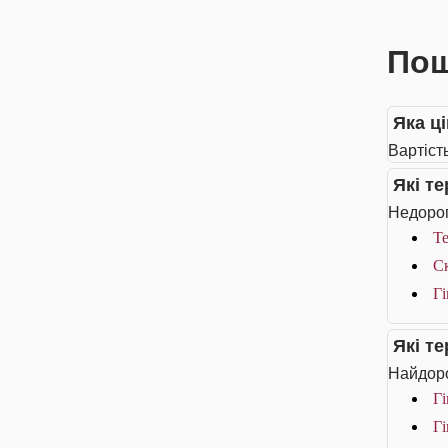
Пош
Яка ц
Вартіст
Які т
Недорог
Т
С
Г
Які т
Найдоро
Г
Г