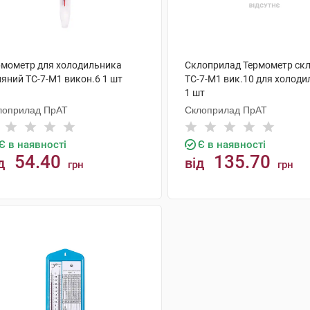
рмометр для холодильника
Склоприлад Термометр ск
ляний ТС-7-М1 викон.6 1 шт
ТС-7-М1 вик.10 для холод
1 шт
лоприлад ПрАТ
Склоприлад ПрАТ
Є в наявності
Є в наявності
54.40
135.70
д
від
грн
грн
КУПИТИ
КУПИТИ