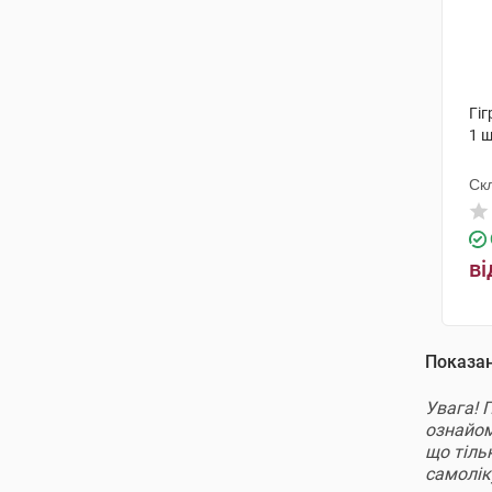
Гі
1 
Ск
ві
Показа
Увага! 
ознайомл
що тіль
самолі