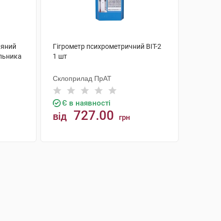
ляний
Гігрометр психрометричний ВІТ-2
ильника
1 шт
Склоприлад ПрАТ
Є в наявності
727.00
від
грн
КУПИТИ