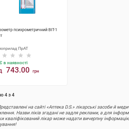
грометр психрометричний ВІТ-1
шт
лоприлад ПрАТ
Є в наявності
743.00
д
грн
КУПИТИ
но
4
з
4
Представлені на сайті «Аптека D.S.» лікарські засоби й ме
ення. Назви ліків згадані не задля реклами, а для інформац
ки кваліфікований лікар може надати вичерпну інформацію
кування!