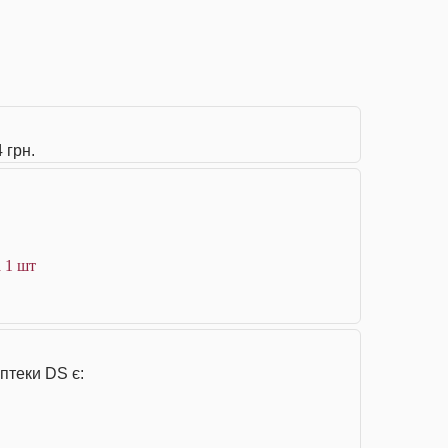
 грн.
 1 шт
птеки DS є: