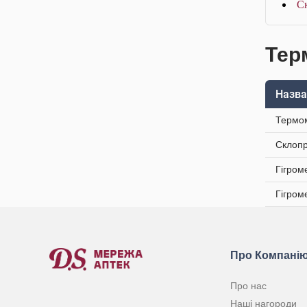
С
Тер
Назва
Термом
Склопр
Гігром
Гігром
Про Компані
Про нас
Наші нагороди