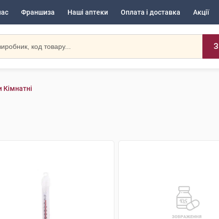
нас
Франшиза
Наші аптеки
Оплата і доставка
Акції
З
 Кімнатні