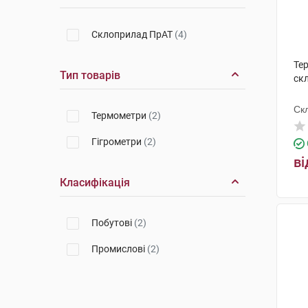
Склоприлад ПрАТ
(4)
Те
Тип товарів
ск
Ск
Термометри
(2)
Гігрометри
(2)
ві
Класифікація
Побутові
(2)
Промислові
(2)