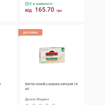
Є в наявності
165.70
від
грн
КУПИТИ
доставка
и
Бестіа спокій у шлунку капсули 14
шт
Дельта Медікел