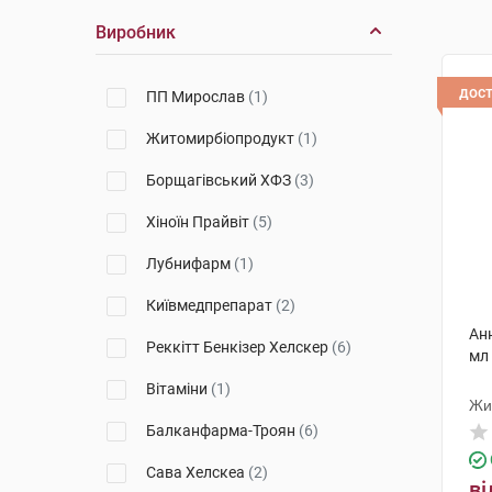
Виробник
дос
ПП Мирослав
(1)
Житомирбіопродукт
(1)
Борщагівський ХФЗ
(3)
Хіноїн Прайвіт
(5)
Лубнифарм
(1)
Київмедпрепарат
(2)
Ан
Реккітт Бенкізер Хелскер
(6)
мл
Вітаміни
(1)
Жи
Балканфарма-Троян
(6)
Сава Хелскеа
(2)
ві