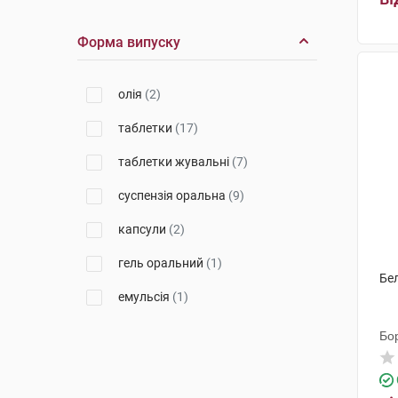
ПЛІВА Хрватска
(1)
Форма випуску
Дельта Медікел
(1)
Евертоджен Лайф Саєнсиз
(1)
олія
(2)
Дельфарм Гайард
(3)
таблетки
(17)
Кусум Фарм
(1)
таблетки жувальні
(7)
Фарматіс
(1)
суспензія оральна
(9)
Фармафлор с.р.л.
(1)
капсули
(2)
Ербозета
(1)
гель оральний
(1)
Бел
Перрері Фармачеутічі
(1)
емульсія
(1)
Бо