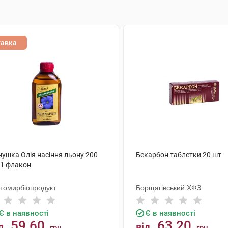
тавка
нушка Олія насіння льону 200
Бекарбон таблетки 20 шт
 1 флакон
томирбіопродукт
Борщагівський ХФЗ
Є в наявності
Є в наявності
59.60
63.20
д
від