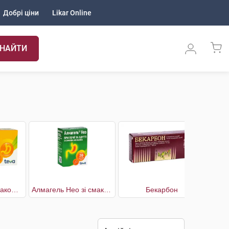
Добрі ціни
Likar Online
НАЙТИ
Алмагель М зі смаком м'яти
Алмагель Нео зі смаком апельсину
Бекарбон