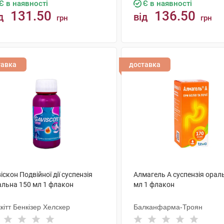
Є в наявності
Є в наявності
131.50
136.50
д
від
грн
грн
КУПИТИ
КУПИТИ
тавка
доставка
іскон Подвійної дії суспензія
Алмагель А суспензія орал
альна 150 мл 1 флакон
мл 1 флакон
кітт Бенкізер Хелскер
Балканфарма-Троян