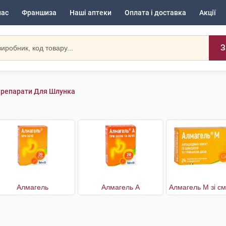
нас
Франшиза
Наші аптеки
Оплата і доставка
Акції
З
репарати Для Шлунка
Алмагель
Алмагель А