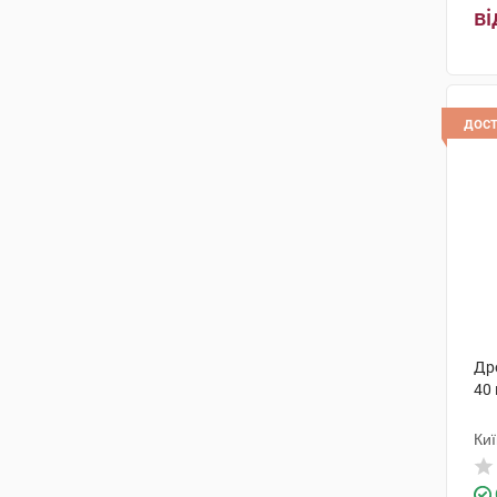
ві
дос
Др
40 
Ки