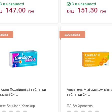
Є в наявності
Є в наявності
147.00
151.30
д
від
грн
грн
КУПИТИ
КУПИТИ
тавка
доставка
іскон Подвійної дії таблетки
Алмагель М зі смаком м'ят
вальні 24 шт
таблетки 24 шт
кітт Бенкізер Хелскер
ПЛІВА Хрватска