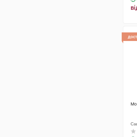
ві
дос
Мо
Са