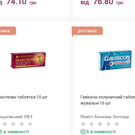
74.10
76.80
д
від
грн
грн
КУПИТИ
КУПИТИ
тавка
доставка
ластезин таблетки 10 шт
Гавіскон полуничний табл
жувальні 16 шт
рщагівський ХФЗ
Реккітт Бенкізер Хелскер
Є в наявності
Є в наявності