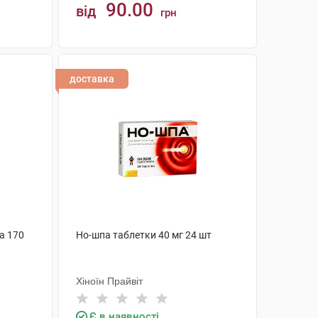
90.00
від
грн
КУПИТИ
доставка
а 170
Но-шпа таблетки 40 мг 24 шт
Хіноїн Прайвіт
Є в наявності