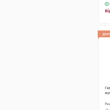
ві
дос
Гав
жу
Рек