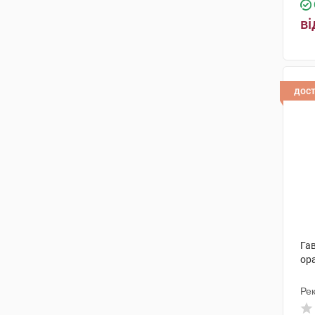
ві
дос
Гав
ор
Рек