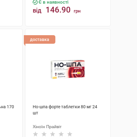
Є в наявності
146.90
від
грн
КУПИТИ
доставка
ьна 170
Но-шпа форте таблетки 80 мг 24
шт
Хіноїн Прайвіт