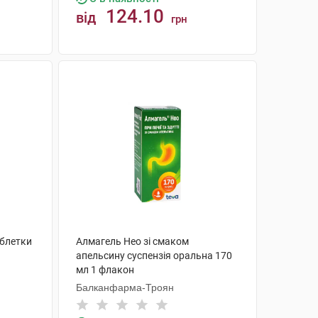
124.10
від
грн
КУПИТИ
аблетки
Алмагель Нео зі смаком
апельсину суспензія оральна 170
мл 1 флакон
Балканфарма-Троян