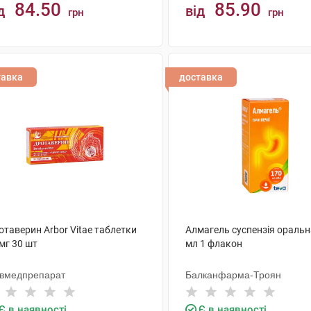
84.50
85.90
д
від
грн
грн
КУПИТИ
КУПИТИ
тавка
доставка
отаверин Arbor Vitae таблетки
Алмагель суспензія оральн
мг 30 шт
мл 1 флакон
ївмедпрепарат
Балканфарма-Троян
Є в наявності
Є в наявності