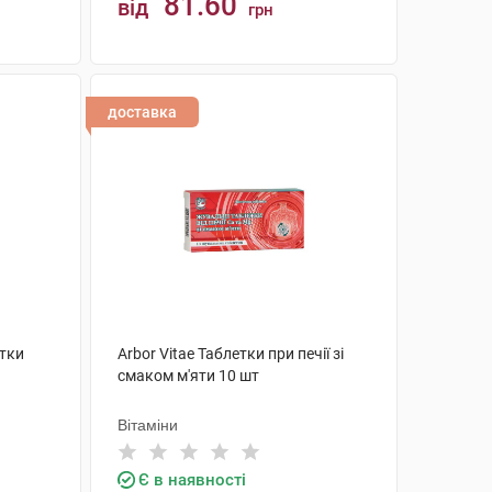
81.60
від
грн
КУПИТИ
доставка
етки
Arbor Vitae Таблетки при печії зі
смаком м'яти 10 шт
Вітаміни
Є в наявності