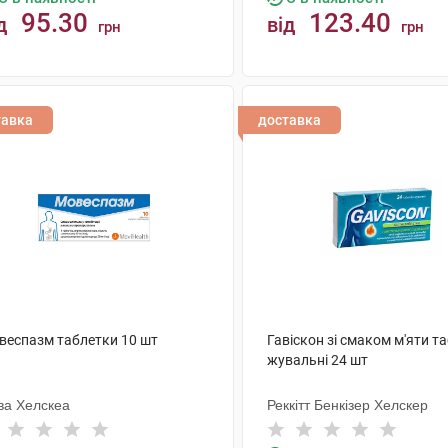
95.30
123.40
д
від
грн
грн
КУПИТИ
КУПИТИ
тавка
доставка
веспазм таблетки 10 шт
Гавіскон зі смаком м'яти т
жувальні 24 шт
ва Хелскеа
Реккітт Бенкізер Хелскер