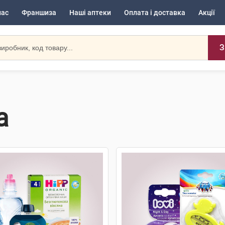
нас
Франшиза
Наші аптеки
Оплата і доставка
Акції
З
а