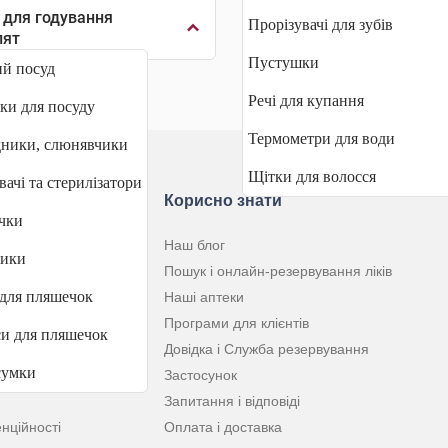
 для годування
Прорізувачі для зубів
лят
Пустушки
й посуд
Речі для купання
и для посуду
Термометри для води
ники, слюнявчики
Щітки для волосся
вачі та стерилізатори
ю
Корисно знати
чки
Наш блог
ники
Пошук і онлайн-резервування ліків
для пляшечок
Наші аптеки
Програми для клієнтів
и для пляшечок
Довідка і Служба резервування
сумки
Застосунок
Запитання і відповіді
нційності
Оплата і доставка