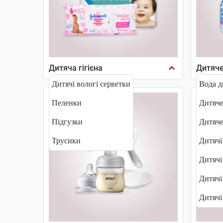
Дитяча гігієна
Дитяче
Дитячі вологі серветки
Вода д
Пеленки
Дитяче
Підгузки
Дитяч
Трусики
Дитячі
Дитячі
Дитячі
Дитячі 