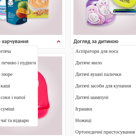
 харчування
Догляд за дитиною
итяча
Аспіратори для носа
 печиво і пудінги
Дитяче мило
е пюре
Дитячі вушні палички
 каші
Дитячі засоби для купання
 соки і напої
Дитячі шампуні
 суміші
Іграшки
чаї та відвари
Ножиці
Ортопедичні пристосування 