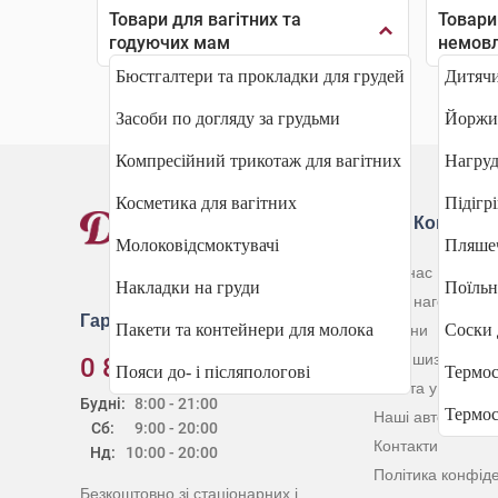
Товари для вагітних та
Товари
годуючих мам
немов
Бюстгалтери та прокладки для грудей
Дитячи
Засоби по догляду за грудьми
Йоржик
Компресійний трикотаж для вагітних
Нагруд
Косметика для вагітних
Підігрі
Про Компані
Молоковідсмоктувачі
Пляше
Про нас
Накладки на груди
Поїль
Наші нагороди
Гаряча лінія
Пакети та контейнери для молока
Соски 
Новини
Франшиза
0 800 30 20 60
Пояси до- і післяпологові
Термос
Робота у нас
Будні:
8:00 - 21:00
Термо
Наші автори
Сб:
9:00 - 20:00
Контакти
Нд:
10:00 - 20:00
Політика конфіде
Безкоштовно зі стаціонарних і