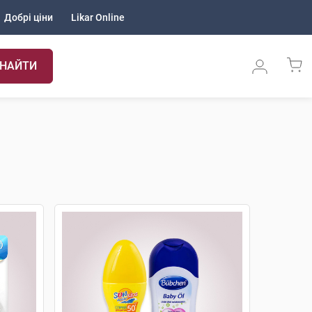
Добрі ціни
Likar Online
НАЙТИ