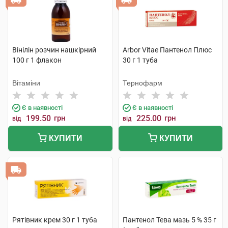
Вінілін розчин нашкірний
Arbor Vitae Пантенол Плюс
100 г 1 флакон
30 г 1 туба
Вітаміни
Тернофарм
Є в наявності
Є в наявності
199.50
грн
225.00
грн
від
від
КУПИТИ
КУПИТИ
Рятівник крем 30 г 1 туба
Пантенол Тева мазь 5 % 35 г