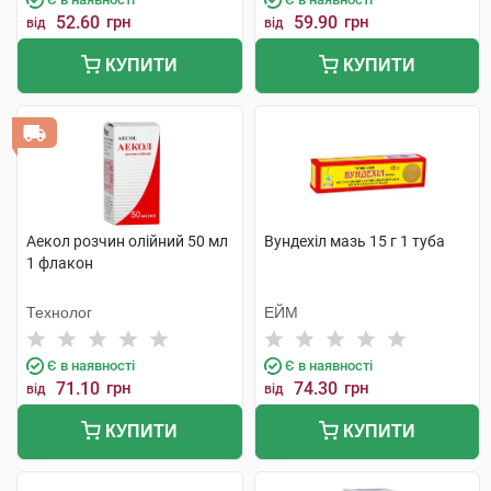
52.60
грн
59.90
грн
від
від
КУПИТИ
КУПИТИ
Аекол розчин олійний 50 мл
Вундехіл мазь 15 г 1 туба
1 флакон
Технолог
ЕЙМ
Є в наявності
Є в наявності
71.10
грн
74.30
грн
від
від
КУПИТИ
КУПИТИ