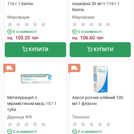
116 г 1 балон
нашкірна 50 мг/г 116 г 1
балон
Мікрофарм
Мікрофарм
Є в наявності
Є в наявності
105.20
грн
106.60
грн
від
від
КУПИТИ
КУПИТИ
Метилурацил з
Аекол розчин олійний 100
мірамістином мазь 15 г 1
мл 1 флакон
туба
Дарниця ФФ
Технолог
Є в наявності
Є в наявності