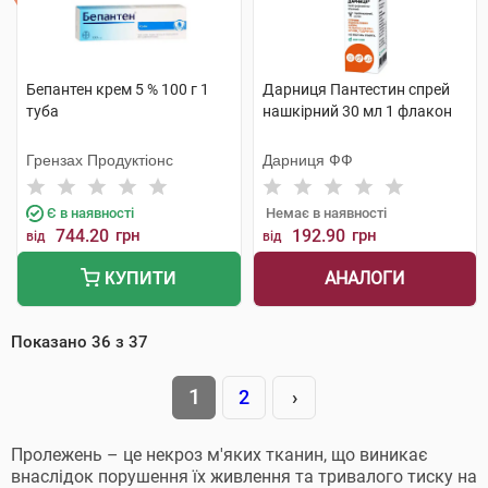
Бепантен крем 5 % 100 г 1
Дарниця Пантестин спрей
туба
нашкірний 30 мл 1 флакон
Грензах Продуктіонс
Дарниця ФФ
Є в наявності
Немає в наявності
744.20
грн
192.90
грн
від
від
АНАЛОГИ
КУПИТИ
Показано
36
з
37
1
2
›
Пролежень – це некроз м'яких тканин, що виникає
внаслідок порушення їх живлення та тривалого тиску на