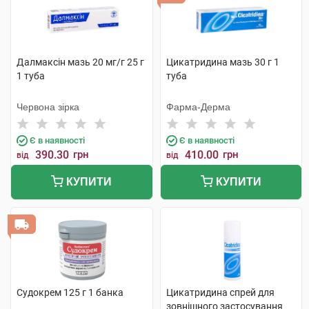
Далмаксін мазь 20 мг/г 25 г
Цикатридина мазь 30 г 1
1 туба
туба
Червона зірка
Фарма-Дерма
Є в наявності
Є в наявності
390.30
грн
410.00
грн
від
від
КУПИТИ
КУПИТИ
Судокрем 125 г 1 банка
Цикатридина спрей для
зовнішного застосування