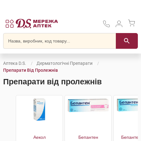
Аптека D.S.
Дерматологічні Препарати
Препарати Від Пролежнів
Препарати від пролежнів
Аекол
Бепантен
Бепантен