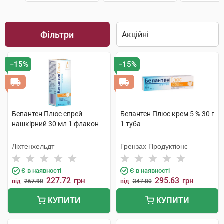
Фільтри
−15%
−15%
Бепантен Плюс спрей
Бепантен Плюс крем 5 % 30 г
нашкірний 30 мл 1 флакон
1 туба
Ліхтенхельдт
Грензах Продуктіонс
Є в наявності
Є в наявності
227.72
295.63
грн
грн
від
267.90
від
347.80
КУПИТИ
КУПИТИ