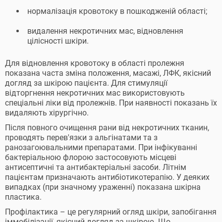
нормалізація кровотоку в пошкодженій області;
видалення некротичних мас, відновлення
цілісності шкіри.
Для відновлення кровотоку в області пролежня
показана часта зміна положення, масажі, ЛФК, якісний
догляд за шкірою пацієнта. Для стимуляції
відторгнення некротичних мас використовують
спеціальні ліки від пролежнів. При наявності показань їх
видаляють хірургічно.
Після повного очищення рани від некротичних тканин,
проводять перев'язки з альгінатами та з
ранозагоювальними препаратами. При інфікуванні
бактеріальною флорою застосовують місцеві
антисептичні та антибактеріальні засоби. Літнім
пацієнтам призначають антибіотикотерапію. У деяких
випадках (при значному ураженні) показана шкірна
пластика.
Профілактика – це регулярний огляд шкіри, запобігання
іммобілізації, якісний догляд за шкірою. Що