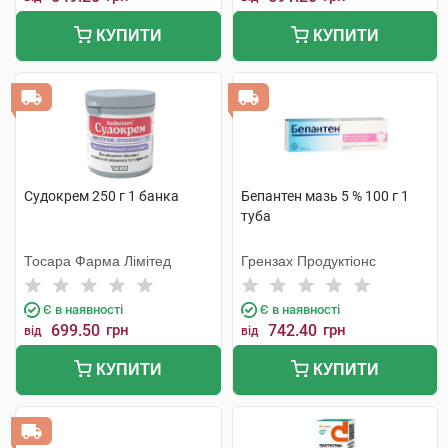
КУПИТИ
КУПИТИ
Судокрем 250 г 1 банка
Бепантен мазь 5 % 100 г 1
туба
Тосара Фарма Лімітед
Грензах Продуктіонс
Є в наявності
Є в наявності
699.50
грн
742.40
грн
від
від
КУПИТИ
КУПИТИ