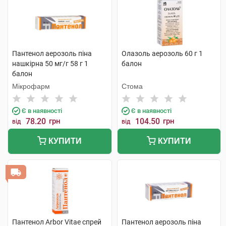
Пантенол аерозоль піна
Олазоль аерозоль 60 г 1
нашкірна 50 мг/г 58 г 1
балон
балон
Мікрофарм
Стома
Є в наявності
Є в наявності
78.20
грн
104.50
грн
від
від
КУПИТИ
КУПИТИ
Пантенол Arbor Vitae спрей
Пантенол аерозоль піна