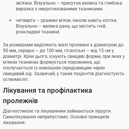
зв’язки. Візуально – присутня велика та глибока
виразка з некротизованими тканинами.
четверта – уражені м’язи, інколи навіть кістки.
Візуально – велика рана, що містить гній,
розкладені тканини.
За розмірами виділяють малі пролежні з діаметром до
50 мм, середні – до 100 мм, гігантські – від 15 см у
діаметрі. Крім цього, існують свищеві форми, при яких у
м'яких тканинах формується порожнина, що
сполучається із зовнішнім середовищем через
свищевий хід. Зазвичай, у таких пацієнтів діагностують
остеомієліт.
Лікування та профілактика
пролежнів
Діагностикою та лікуванням займаються хірурги.
Самолікування неприпустимо. Основні принципи
лікування: