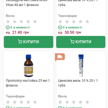
Календули настойка Arbor
Цинкова мазь 10 % 20 г 1
Vitae 40 мл 1 флакон
туба
Віола
Тернофарм
Є в наявності
Є в наявності
21.40
грн
50.50
грн
від
від
КУПИТИ
КУПИТИ
Прополісу настойка 25 мл 1
Цинкова мазь 10 % 20 г 1
флакон
туба
Тернофарм
Віола
Є в наявності
Є в наявності