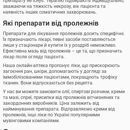
препарату не існує. Терапію підбирають індивідуально,
зважаючи на тяжкість некрозу, вік пацієнта та
наявність інших соматичних захворювань.
Які препарати від пролежнів
Препарати для лікування пролежнів досить специфічні.
Їх призначають лікарі, певні засоби поставляються
лише у стаціонари й купити їх у роздріб неможливо.
Ефективна мазь від пролежнів – це та, що призначить
лікар після огляду пацієнта.
Наша онлайн-аптека пропонує ліки, що прискорюють
загоєння ран, шкіри, допомагають у догляді за
іммобілізованими пацієнтами, покращують трофіку
тканин. Вони відпускаються без рецепта.
У нас ви можете замовити олії, спиртові розчини, креми
та мазі, спреї, присипки від пролежнів вітчизняних та
закордонних виробників. Ціна залежить від
найменування препарата. Відправляємо креми від
пролежнів, інші ліки по Україні популярними
мувінговими компаніями.