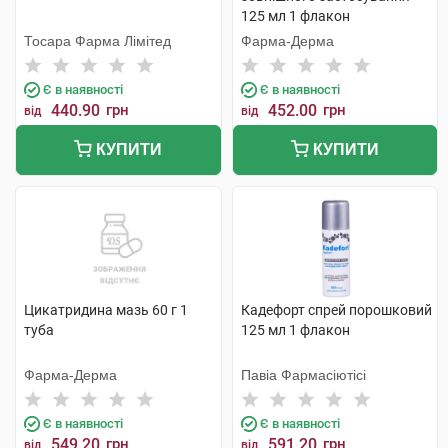
125 мл 1 флакон
Тосара Фарма Лімітед
Фарма-Дерма
Є в наявності
Є в наявності
440.90
грн
452.00
грн
від
від
КУПИТИ
КУПИТИ
Цикатридина мазь 60 г 1
Кадефорт спрей порошковий
туба
125 мл 1 флакон
Фарма-Дерма
Павіа Фармасіютісі
Є в наявності
Є в наявності
549.20
грн
591.20
грн
від
від