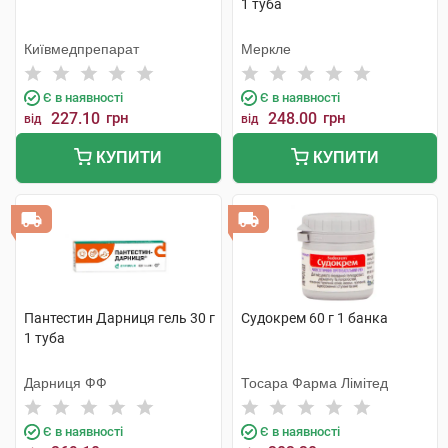
1 туба
Київмедпрепарат
Меркле
Є в наявності
Є в наявності
227.10
грн
248.00
грн
від
від
КУПИТИ
КУПИТИ
Пантестин Дарниця гель 30 г
Судокрем 60 г 1 банка
1 туба
Дарниця ФФ
Тосара Фарма Лімітед
Є в наявності
Є в наявності