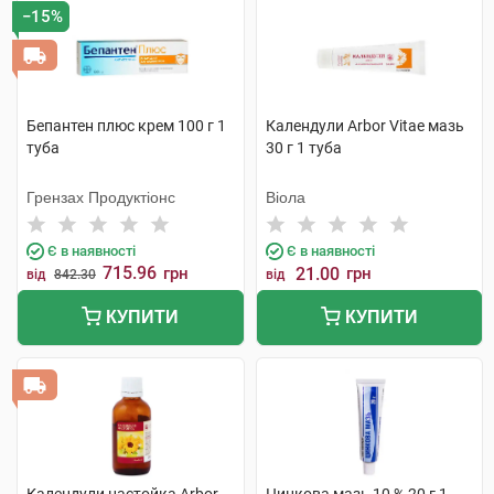
−15%
Бепантен плюс крем 100 г 1
Календули Arbor Vitae мазь
туба
30 г 1 туба
Грензах Продуктіонс
Віола
Є в наявності
Є в наявності
715.96
грн
21.00
грн
від
842.30
від
КУПИТИ
КУПИТИ