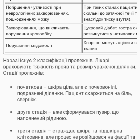
Погіршення чутливості при
При таких станах пацієнти
неврологічних захворюваннях,
схильні до затяжної течії 
пошкодженнях мозку
внаслідок тиску взуття).
Захворювання, що викликають
Цукровий діабет, гостра ок
порушення кровообігу
розвинутися у нетипових мі
Хворі не можуть оцінити св
Порушення свідомості
тканин.
Наразі існує 2 класифікації пролежнів. Лікарі
враховують тяжкість прояв та розмір ураженої ділянки.
Стадії пролежнів:
початкова – шкіра ціла, але є почервонілі,
подразнені ділянки. Пацієнт скаржиться на біль,
свербіж.
друга стадія – вже сформувався пузир, що
наповнений рідиною.
третя стадія – страждає шкіра та підшкірна
клітковина, але процес не розійшовся на фасції та