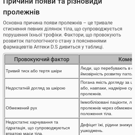
Причини появи та різновиди
пролежнів
Основна причина появи пролежнів – це тривале
стиснення певних ділянок тіла, що супроводжується
порушення їхньої трофіки. Фактори, що провокують
розвиток патологічного стану з поясненнями
фармацевтів Аптеки D.S дивиться у таблиці.
Провокуючий фактор
Комен
Люди, що перебувають в о
Тривий тиск або тертя шкіри
ймовірність розвитку патоло
Погана якість догляду за ш
Недостатній догляд за шкірою
або, навпаки, надмірне су
пролежнів.
Іммобілізовані пацієнти, лю
Обмежений рух
пролежнів через обмежений 
положення тіла.
Недостатнє харчування та
Дефіцит їжі, рідини знижує 
гідратація, що супроводжуються
ушкоджень.
втратою маси тіла.