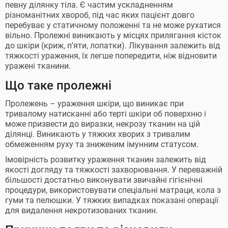
певну ділянку тіла. Є частим ускладненням
різноманітних хвороб, під час яких пацієнт довго
перебуває у статичному положенні та не може рухатися
вільно. Пролежні виникають у місцях прилягання кісток
до шкіри (криж, п'яти, лопатки). Лікування залежить від
тяжкості ураження, їх легше попередити, ніж відновити
уражені тканини.
Що таке пролежні
Пролежень – ураження шкіри, що виникає при
тривалому натисканні або терті шкіри об поверхню і
може призвести до виразки, некрозу тканин на цій
ділянці. Виникають у тяжких хворих з тривалим
обмеженням руху та зниженим імунним статусом.
Імовірність розвитку ураження тканин залежить від
якості догляду та тяжкості захворювання. У переважній
більшості достатньо виконувати звичайні гігієнічні
процедури, використовувати спеціальні матраци, кола з
гуми та пелюшки. У тяжких випадках показані операції
для видалення некротизованих тканин.