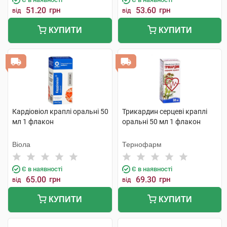
51.20
грн
53.60
грн
від
від
КУПИТИ
КУПИТИ
Кардіовіол краплі оральні 50
Трикардин серцеві краплі
мл 1 флакон
оральні 50 мл 1 флакон
Віола
Тернофарм
Є в наявності
Є в наявності
65.00
грн
69.30
грн
від
від
КУПИТИ
КУПИТИ