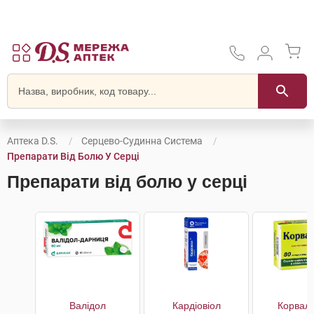
Аптека D.S.
Серцево-Судинна Система
Препарати Від Болю У Серці
Препарати від болю у серці
Валідол
Кардіовіол
Корвал