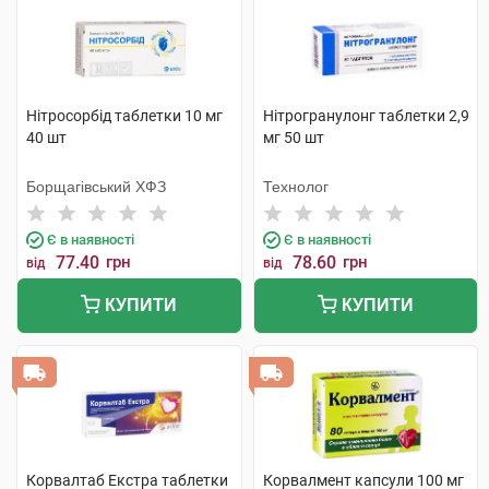
Нітросорбід таблетки 10 мг
Нітрогранулонг таблетки 2,9
40 шт
мг 50 шт
Борщагівський ХФЗ
Технолог
Є в наявності
Є в наявності
77.40
грн
78.60
грн
від
від
КУПИТИ
КУПИТИ
Корвалтаб Екстра таблетки
Корвалмент капсули 100 мг