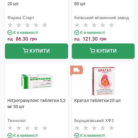
20 шт
80 шт
Фарма Старт
Київський вітамінний завод
Є в наявності
Є в наявності
86.30
грн
121.30
грн
від
від
КУПИТИ
КУПИТИ
Нітрогранулонг таблетки 5,2
Кратал таблетки 20 шт
мг 50 шт
Технолог
Борщагівський ХФЗ
Є в наявності
Є в наявності