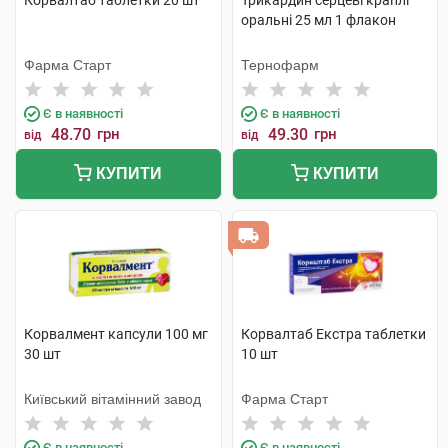
Корвалтаб таблетки 20 шт
Трикардин серцеві краплі
оральні 25 мл 1 флакон
Фарма Старт
Тернофарм
Є в наявності
Є в наявності
48.70
грн
49.30
грн
від
від
КУПИТИ
КУПИТИ
Корвалмент капсули 100 мг
Корвалтаб Екстра таблетки
30 шт
10 шт
Київський вітамінний завод
Фарма Старт
Є в наявності
Є в наявності