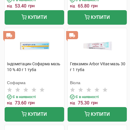
53.40
грн
65.80
грн
від
від
КУПИТИ
КУПИТИ
Індометацин Софарма мазь
Гевкамен Arbor Vitae мазь 30
10 % 40 г 1 туба
г 1 туба
Софарма
Віола
Є в наявності
Є в наявності
73.60
грн
75.30
грн
від
від
КУПИТИ
КУПИТИ