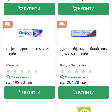
КУПИТИ
КУПИТИ
Олфен Гідрогель 10 мг/г 50 г
Діклосейф емульсійний гель
1 туба
1,16 % 50 г 1 туба
Меркле
Кусум Хелтхкер
Є в наявності
Є в наявності
192.80
грн
204.70
грн
від
від
КУПИТИ
КУПИТИ