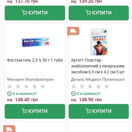
137.70
грн
139.20
грн
від
від
КУПИТИ
КУПИТИ
Фастум гель 2,5 % 50 г 1 туба
Аргетт Пластир
знеболюючий з лікарським
засобом 6,5 см х 4,2 см 5 шт
Менаріні Мануфактурінг
Дельта Медікел Промоушнз
Є в наявності
Є в наявності
148.40
грн
148.90
грн
від
від
КУПИТИ
КУПИТИ