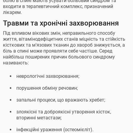
болю в спині мають усувати больовий синдром та
входити в терапевтичний комплекс, призначений
лікарем.
Травми та хронічні захворювання
Під впливом вікових змін, неправильного способу
життя, вітамінодефіцитних станів міцність та стійкість
кісткових та м'язових тканин до хвороб знижується, а
біль в спині може проявляти себе частіше. Серед
найбільш поширених причин больового синдрому
називають:
неврологічні захворювання;
порушення обміну речовин;
запальні процеси, що вражають хребет;
злоякісні та доброякісні утворення кісток,
вторинні метастази;
інфекційні ураження (остеомієліт).