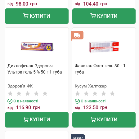
98.00
грн
104.40
грн
від
від
КУПИТИ
КУПИТИ
Диклофенак-Здоров'я
Фаниган Фаст гель 30 г 1
Ультра гель 5 % 50 г 1 туба
туба
Здоров'я ФК
Кусум Хелтхкер
Є в наявності
Є в наявності
116.90
грн
123.50
грн
від
від
КУПИТИ
КУПИТИ
NEW