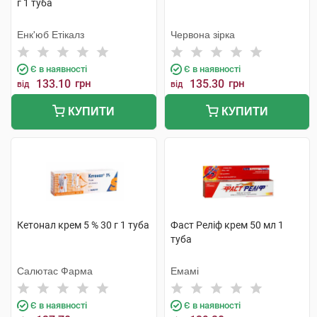
г 1 туба
Енк'юб Етікалз
Червона зірка
Є в наявності
Є в наявності
133.10
грн
135.30
грн
від
від
КУПИТИ
КУПИТИ
Кетонал крем 5 % 30 г 1 туба
Фаст Реліф крем 50 мл 1
туба
Салютас Фарма
Емамі
Є в наявності
Є в наявності