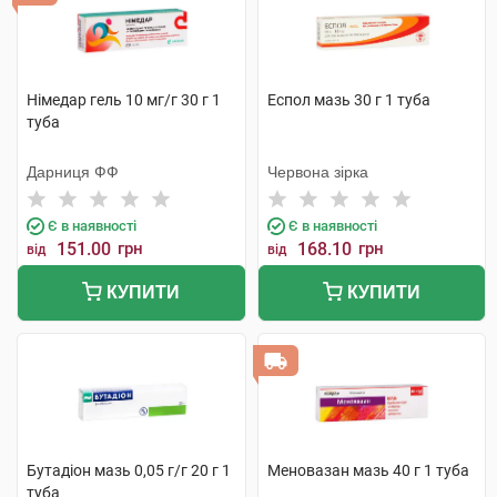
Німедар гель 10 мг/г 30 г 1
Еспол мазь 30 г 1 туба
туба
Дарниця ФФ
Червона зірка
Є в наявності
Є в наявності
151.00
грн
168.10
грн
від
від
КУПИТИ
КУПИТИ
Бутадіон мазь 0,05 г/г 20 г 1
Меновазан мазь 40 г 1 туба
туба