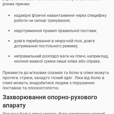
різних причин:
надмірні фізичні навантаження через специфіку
роботи чи силові тренування;
недотримання правил правильної постави;
довге перебування в незручній позі, довге
дотримання постільного режиму;
неправильний розподіл ваги на плечі, наприклад,
носіння важкої сумки лише зліва або справа.
Призвести до м'язових спазмів та болю в спині можуть
протяги, стреси, занадто тісний одяг. Ліки від болю в
спині можуть знадобитися людям з порушеною
поставою та плоскостопістю.
Захворювання опорно-рухового
апарату
Хронічні болі в спині можуть бути симптомом хвороб