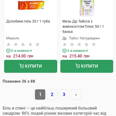
Долобене гель 20 г 1 туба
Мазь Др.Тайсса з
живокостом Плюс 50 г 1
банка
Меркле
Др. Тайсс Натурварен
Є в наявності
Є в наявності
214.00
грн
215.40
грн
від
від
КУПИТИ
КУПИТИ
Показано
36
з
88
1
2
3
›
Біль в спині — це найбільш поширений больовий
синдром: 86% людей різних вікових категорій час від