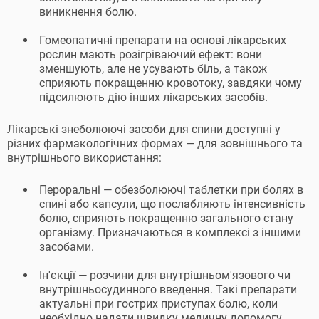
виникнення болю.
Гомеопатичні препарати на основі лікарських
рослин мають розігріваючий ефект: вони
зменшують, але не усувають біль, а також
сприяють покращенню кровотоку, завдяки чому
підсилюють дію інших лікарських засобів.
Лікарські знеболюючі засоби для спини доступні у
різних фармакологічних формах — для зовнішнього та
внутрішнього використання:
Пероральні — обезболюючі таблетки при болях в
спині або капсули, що послабляють інтенсивність
болю, сприяють покращенню загального стану
організму. Призначаються в комплексі з іншими
засобами.
Ін'єкції — розчини для внутрішньом'язового чи
внутрішньосудинного введення. Такі препарати
актуальні при гострих приступах болю, коли
необхідно надати швидку медичну допомогу.