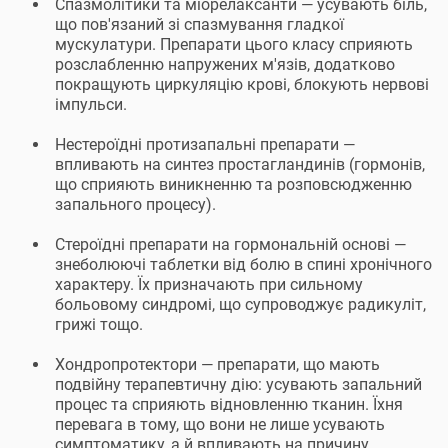
Спазмолітики та міорелаксанти — усувають біль,
що пов'язаний зі спазмування гладкої
мускулатури. Препарати цього класу сприяють
розслабленню напружених м'язів, додатково
покращують циркуляцію крові, блокують нервові
імпульси.
Нестероїдні протизапальні препарати —
впливають на синтез простагландинів (гормонів,
що сприяють виникненню та розповсюдженню
запального процесу).
Стероїдні препарати на гормональній основі —
знеболюючі таблетки від болю в спині хронічного
характеру. Їх призначають при сильному
больовому синдромі, що супроводжує радикуліт,
грижі тощо.
Хондропротектори — препарати, що мають
подвійну терапевтичну дію: усувають запальний
процес та сприяють відновленню тканин. Їхня
перевага в тому, що вони не лише усувають
симптоматику, а й впливають на причину