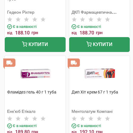
Гедеон Ріхтер
ДКП Фармацевтична
фабрика
Є в наявності
Є в наявності
188.10
грн
188.70
грн
від
від
КУПИТИ
КУПИТИ
Фламідез гель 40 г 1 туба
Дип Хіт крем 67 г 1 туба
Енк'юб Етікалз
Ментолатум Компані
Є в наявності
Є в наявності
189.80
грн
192.10
грн
від
від