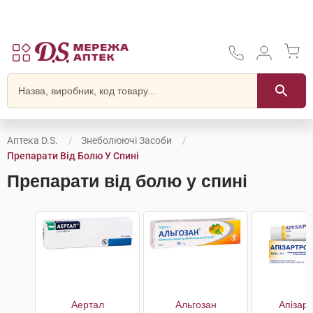
Аптека D.S.
Знеболюючі Засоби
Препарати Від Болю У Спині
Препарати від болю у спині
Аертал
Альгозан
Апізар