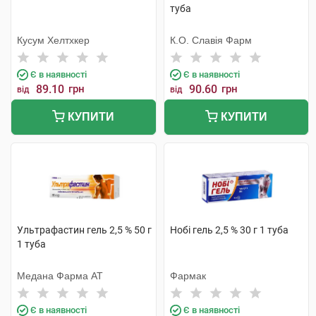
туба
Кусум Хелтхкер
К.О. Славія Фарм
Є в наявності
Є в наявності
89.10
грн
90.60
грн
від
від
КУПИТИ
КУПИТИ
Ультрафастин гель 2,5 % 50 г
Нобі гель 2,5 % 30 г 1 туба
1 туба
Медана Фарма АТ
Фармак
Є в наявності
Є в наявності