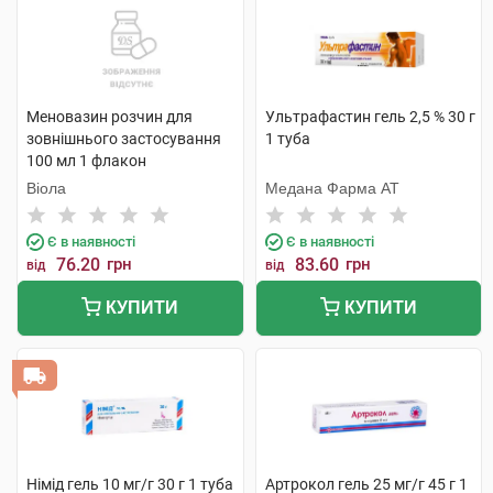
Меновазин розчин для
Ультрафастин гель 2,5 % 30 г
зовнішнього застосування
1 туба
100 мл 1 флакон
Віола
Медана Фарма АТ
Є в наявності
Є в наявності
76.20
грн
83.60
грн
від
від
КУПИТИ
КУПИТИ
Німід гель 10 мг/г 30 г 1 туба
Артрокол гель 25 мг/г 45 г 1