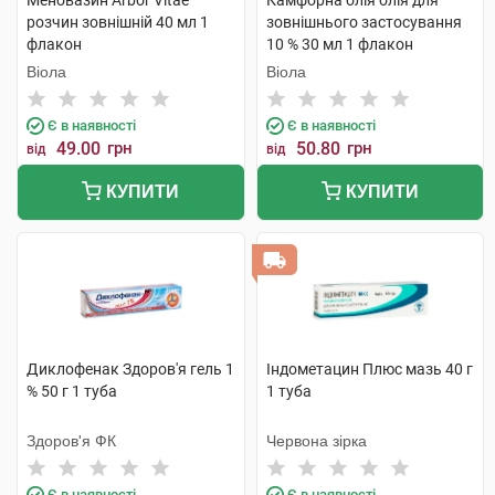
Меновазин Arbor Vitae
Камфорна олія олія для
розчин зовнішній 40 мл 1
зовнішнього застосування
флакон
10 % 30 мл 1 флакон
Віола
Віола
Є в наявності
Є в наявності
49.00
грн
50.80
грн
від
від
КУПИТИ
КУПИТИ
Диклофенак Здоров'я гель 1
Індометацин Плюс мазь 40 г
% 50 г 1 туба
1 туба
Здоров'я ФК
Червона зірка
Є в наявності
Є в наявності