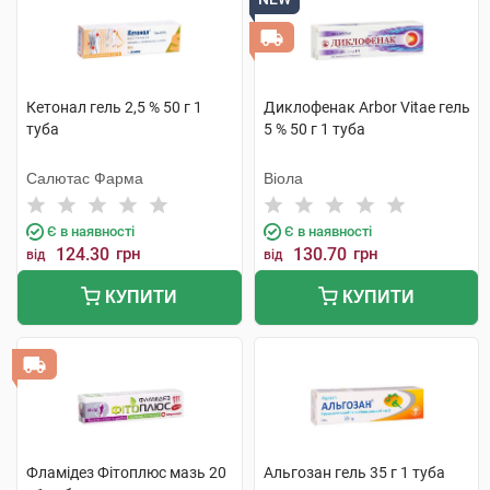
Кетонал гель 2,5 % 50 г 1
Диклофенак Arbor Vitae гель
туба
5 % 50 г 1 туба
Салютас Фарма
Віола
Є в наявності
Є в наявності
124.30
грн
130.70
грн
від
від
КУПИТИ
КУПИТИ
Фламідез Фітоплюс мазь 20
Альгозан гель 35 г 1 туба