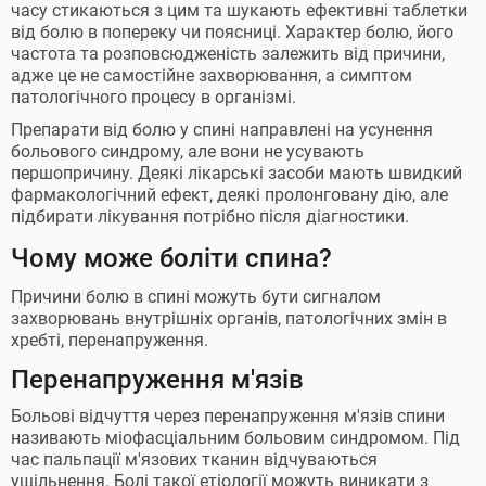
часу стикаються з цим та шукають ефективні таблетки
від болю в попереку чи поясниці. Характер болю, його
частота та розповсюдженість залежить від причини,
адже це не самостійне захворювання, а симптом
патологічного процесу в організмі.
Препарати від болю у спині направлені на усунення
больового синдрому, але вони не усувають
першопричину. Деякі лікарські засоби мають швидкий
фармакологічний ефект, деякі пролонговану дію, але
підбирати лікування потрібно після діагностики.
Чому може боліти спина?
Причини болю в спині можуть бути сигналом
захворювань внутрішніх органів, патологічних змін в
хребті, перенапруження.
Перенапруження м'язів
Больові відчуття через перенапруження м'язів спини
називають міофасціальним больовим синдромом. Під
час пальпації м'язових тканин відчуваються
ущільнення. Болі такої етіології можуть виникати з