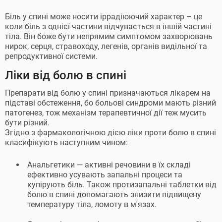
Біль у спині може носити іррадіюючий характер – це
коли біль з однієї частини відчувається в іншій частині
тіла. Він боже бути непрямим симптомом захворювань
нирок, серця, стравоходу, легенів, органів видільної та
репродуктивної системи.
Ліки від болю в спині
Препарати від болю у спині призначаються лікарем на
підставі обстеження, бо больові синдроми мають різний
патогенез, тож механізм терапевтичної дії теж мусить
бути різний.
Згідно з фармакологічною дією ліки проти болю в спині
класифікують наступним чином:
Анальгетики — активні речовини в їх складі
ефективно усувають запальні процеси та
купірують біль. Також протизапальні таблетки від
болю в спині допомагають знизити підвищену
температуру тіла, ломоту в м'язах.