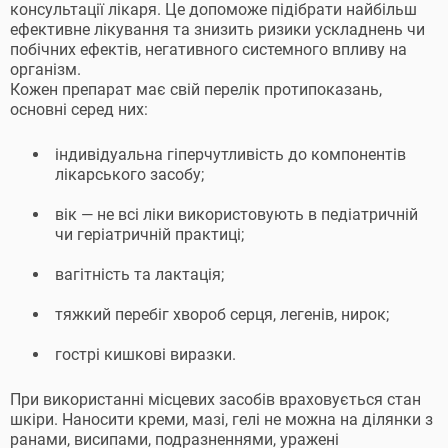
консультації лікаря. Це допоможе підібрати найбільш
ефективне лікування та знизить ризики ускладнень чи
побічних ефектів, негативного системного впливу на
організм.
Кожен препарат має свій перелік протипоказань,
основні серед них:
індивідуальна гіперчутливість до компонентів
лікарського засобу;
вік — не всі ліки використовують в педіатричній
чи геріатричній практиці;
вагітність та лактація;
тяжкий перебіг хвороб серця, легенів, нирок;
гострі кишкові виразки.
При використанні місцевих засобів враховується стан
шкіри. Наносити креми, мазі, гелі не можна на ділянки з
ранами, висипами, подразненнями, уражені