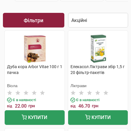
Фільтри
Дуба кора Arbor Vitae 100 г 1
Елекасол Ліктрави збір 1,5 г
пачка
20 фільтр-пакетів
Віола
Ліктрави
Є в наявності
Є в наявності
22.00
грн
46.70
грн
від
від
КУПИТИ
КУПИТИ