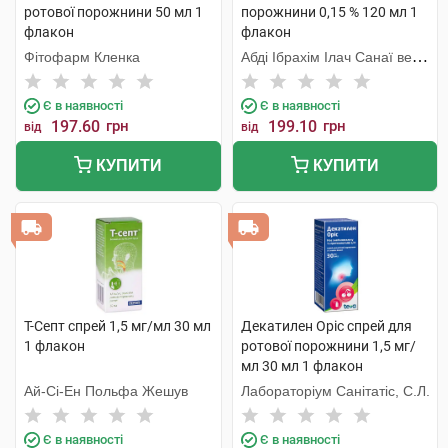
ротової порожнини 50 мл 1
порожнини 0,15 % 120 мл 1
флакон
флакон
Фітофарм Кленка
Абді Ібрахім Ілач Санаї ве
Тіджарет
Є в наявності
Є в наявності
197.60
грн
199.10
грн
від
від
КУПИТИ
КУПИТИ
Т-Септ спрей 1,5 мг/мл 30 мл
Декатилен Оріс спрей для
1 флакон
ротової порожнини 1,5 мг/
мл 30 мл 1 флакон
Ай-Сі-Ен Польфа Жешув
Лабораторіум Санітатіс, С.Л.
Є в наявності
Є в наявності