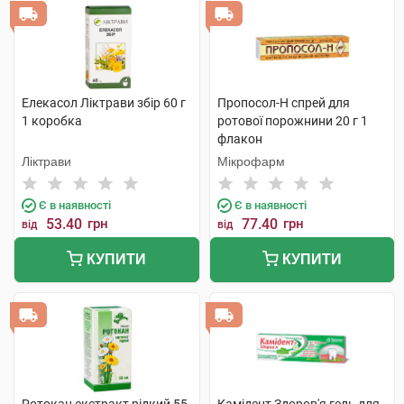
Елекасол Ліктрави збір 60 г
Пропосол-Н спрей для
1 коробка
ротової порожнини 20 г 1
флакон
Ліктрави
Мікрофарм
Є в наявності
Є в наявності
53.40
грн
77.40
грн
від
від
КУПИТИ
КУПИТИ