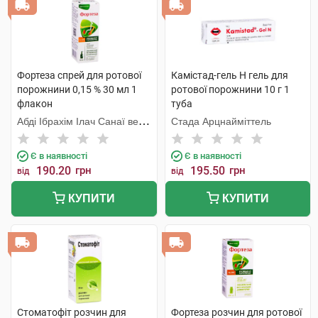
Фортеза спрей для ротової
Камістад-гель Н гель для
порожнини 0,15 % 30 мл 1
ротової порожнини 10 г 1
флакон
туба
Абді Ібрахім Ілач Санаї ве
Стада Арцнайміттель
Тіджарет
Є в наявності
Є в наявності
190.20
грн
195.50
грн
від
від
КУПИТИ
КУПИТИ
Стоматофіт розчин для
Фортеза розчин для ротової