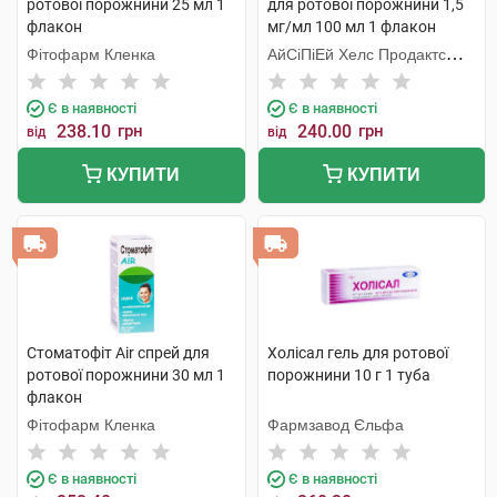
ротової порожнини 25 мл 1
для ротової порожнини 1,5
флакон
мг/мл 100 мл 1 флакон
Фітофарм Кленка
АйСіПіЕй Хелс Продактc
Лімітед
Є в наявності
Є в наявності
238.10
грн
240.00
грн
від
від
КУПИТИ
КУПИТИ
Стоматофіт Air спрей для
Холісал гель для ротової
ротової порожнини 30 мл 1
порожнини 10 г 1 туба
флакон
Фітофарм Кленка
Фармзавод Єльфа
Є в наявності
Є в наявності