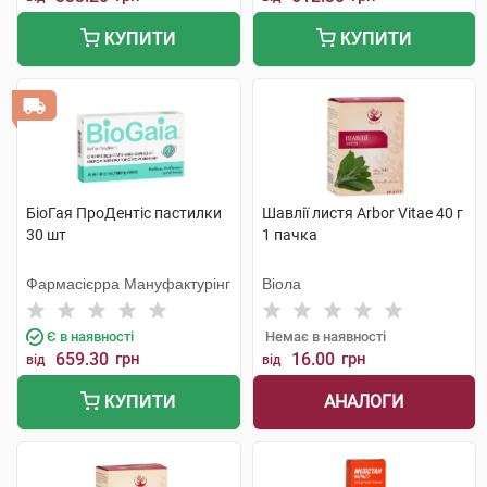
КУПИТИ
КУПИТИ
БіоГая ПроДентіс пастилки
Шавлії листя Arbor Vitae 40 г
30 шт
1 пачка
Фармасієрра Мануфактурінг
Віола
Є в наявності
Немає в наявності
659.30
грн
16.00
грн
від
від
АНАЛОГИ
КУПИТИ