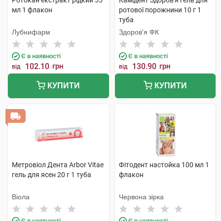
Ротокан екстракт рідкий 55
Камідент Здоров'я гель для
мл 1 флакон
ротової порожнини 10 г 1
туба
Лубнифарм
Здоров'я ФК
Є в наявності
Є в наявності
102.10
грн
130.90
грн
від
від
КУПИТИ
КУПИТИ
Метровіол Дента Arbor Vitae
Фітодент настойка 100 мл 1
гель для ясен 20 г 1 туба
флакон
Віола
Червона зірка
Є в наявності
Є в наявності