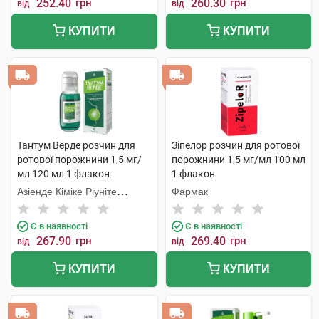
252.40
грн
260.30
грн
від
від
КУПИТИ
КУПИТИ
Тантум Верде розчин для
Зіпелор розчин для ротової
ротової порожнини 1,5 мг/
порожнини 1,5 мг/мл 100 мл
мл 120 мл 1 флакон
1 флакон
Азіенде Кіміке Ріуніте
Фармак
Анжеліні Франческо
Є в наявності
Є в наявності
267.90
грн
269.40
грн
від
від
КУПИТИ
КУПИТИ