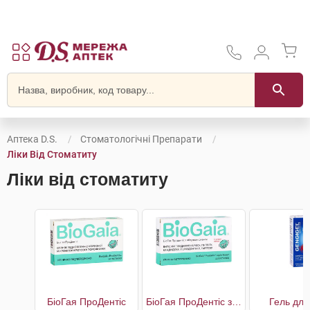
Аптека D.S.
Стоматологічні Препарати
Ліки Від Стоматиту
Ліки від стоматиту
БіоГая ПроДентіс
БіоГая ПроДентіс з яблучним смаком
Гель для