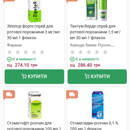
Зіпелор форте спрей для
Тантум Верде спрей для
ротової порожнини 3 мг/мл
ротової порожнини 1,5 мг/
30 мл 1 флакон
мл 30 мл 1 флакон
Фармак
Азіенде Кіміке Ріуніте
Анжеліні Франческо
Є в наявності
Є в наявності
274.10
грн
286.40
грн
від
від
КУПИТИ
КУПИТИ
Стоматофіт розчин для
Стоматидин розчин 0,1 %
ротової порожнини 100 мл 1
200 мл 1 флакон