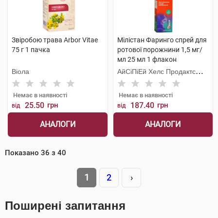
Звіробою трава Arbor Vitae
Мілістан Фаринго спрей для
75 г 1 пачка
ротової порожнини 1,5 мг/
мл 25 мл 1 флакон
Віола
АйСіПіЕй Хелс Продактc
Лімітед
Немає в наявності
Немає в наявності
25.50
грн
187.40
грн
від
від
АНАЛОГИ
АНАЛОГИ
Показано
36
з
40
1
2
›
Поширені запитання