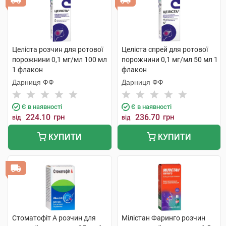
Целіста розчин для ротової
Целіста спрей для ротової
порожнини 0,1 мг/мл 100 мл
порожнини 0,1 мг/мл 50 мл 1
1 флакон
флакон
Дарниця ФФ
Дарниця ФФ
Є в наявності
Є в наявності
224.10
грн
236.70
грн
від
від
КУПИТИ
КУПИТИ
Стоматофіт А розчин для
Мілістан Фаринго розчин