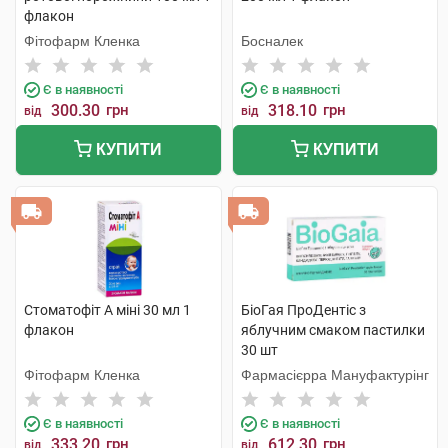
флакон
Фітофарм Кленка
Босналек
Є в наявності
Є в наявності
300.30
грн
318.10
грн
від
від
КУПИТИ
КУПИТИ
Стоматофіт А міні 30 мл 1
БіоГая ПроДентіс з
флакон
яблучним смаком пастилки
30 шт
Фітофарм Кленка
Фармасієрра Мануфактурінг
Є в наявності
Є в наявності
333.20
грн
612.30
грн
від
від