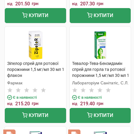
201.50
грн
207.30
грн
від
від
КУПИТИ
КУПИТИ
Зіпелор спрей для ротової
Тевалор-Тева-Бензидамін
порожнини 1,5 мг/мл 30 мл 1
спрей для горла та ротової
флакон
порожнини 1,5 мг/мл 30 мл 1
флакон
Фармак
Лабораторіум Санітатіс, С.Л.
Є в наявності
Є в наявності
215.20
грн
219.40
грн
від
від
КУПИТИ
КУПИТИ