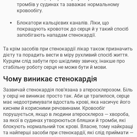
тромбів у судинах та заважає нормальному
кровообігу.
Блокатори кальцієвих каналів. Ліки, що
покращують кровоток до серця й у такий спосіб
запобігають нападам стенокардії.
Та крім засобів при стенокардії лікар також призначить
дієту та порадить вести в міру рухливий спосіб життя.
Курцям слід забути про шкідливу звичку, інакше про
стабільну роботу серця не може бути й мови.
Чому виникає стенокардія
Зазвичай стенокардія пов’язана з атеросклерозом. Біль
у серці не виникає просто так. Аби це трапилося, серце
має недоотримувати вдосталь крові, яка насичує його
киснем й корисними речовинами. Кровообіг
порушується, якщо в людини атеросклероз — хвороба,
за якої в судинах утворюються бляшки й тромби, які
блокують нормальний ток крові. Власне, тому найкращі
та найперші засоби при стенокардії, які слід приймати —