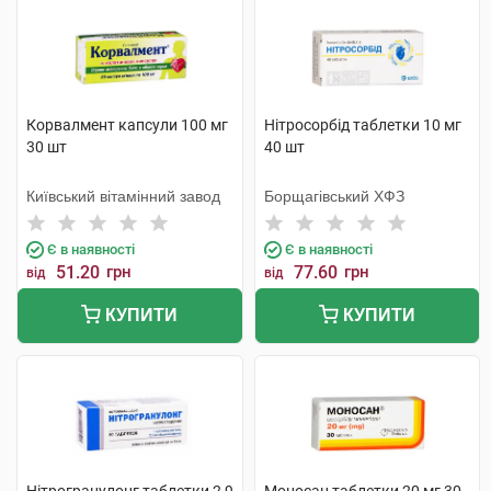
Корвалмент капсули 100 мг
Нітросорбід таблетки 10 мг
30 шт
40 шт
Київський вітамінний завод
Борщагівський ХФЗ
Є в наявності
Є в наявності
51.20
грн
77.60
грн
від
від
КУПИТИ
КУПИТИ