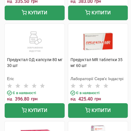
335.50
грн
383.00
грн
від
від
КУПИТИ
КУПИТИ
Предуктал ОД капсули 80 мг
Предуктал MR таблетки 35
30 шт
мг 60 шт
Егіс
Лабораторії Серв'є Індастрі
Є в наявності
Є в наявності
396.80
грн
425.40
грн
від
від
КУПИТИ
КУПИТИ