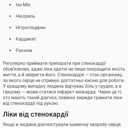
Ізо-Мік
Нікорель
Нітрогліцерин
Кардикет
Раєном
Регулярно приймати препарати при стенокардії
обов’язково, адже ліки здатні не лише покращити якість
життя, а й зберегти його. Стенокардія — стан організму,
за якого серце не отримує достатньо кисню для роботи.
У кращому випадку людина відчуває біль у грудях, а в
гіршому — може статися інфаркт міокарда. Через це ті,
хто мають такий діагноз, повинні завжди тримати ліки
від стенокардії під рукою.
Ліки від стенокардії
Якщо в людини діагностували ішемічну хворобу серця,