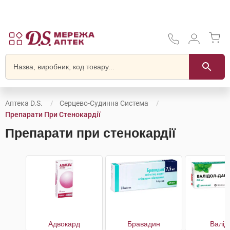
Аптека D.S.
Серцево-Судинна Система
Препарати При Стенокардії
Препарати при стенокардії
Адвокард
Бравадин
Валід