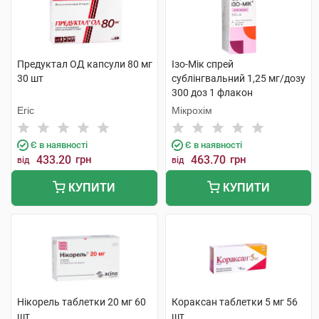
Предуктал ОД капсули 80 мг
Ізо-Мік спрей
30 шт
сублінгвальний 1,25 мг/дозу
300 доз 1 флакон
Егіс
Мікрохім
Є в наявності
Є в наявності
433.20
грн
463.70
грн
від
від
КУПИТИ
КУПИТИ
Нікорель таблетки 20 мг 60
Кораксан таблетки 5 мг 56
шт
шт