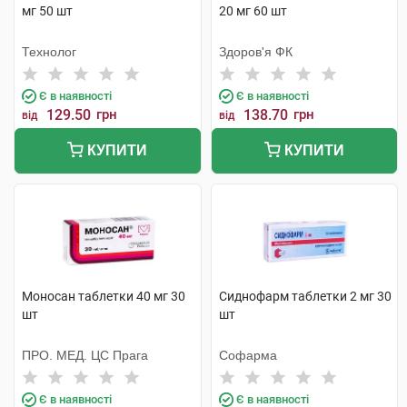
мг 50 шт
20 мг 60 шт
Технолог
Здоров'я ФК
Є в наявності
Є в наявності
129.50
грн
138.70
грн
від
від
КУПИТИ
КУПИТИ
Моносан таблетки 40 мг 30
Сиднофарм таблетки 2 мг 30
шт
шт
ПРО. МЕД. ЦС Прага
Софарма
Є в наявності
Є в наявності