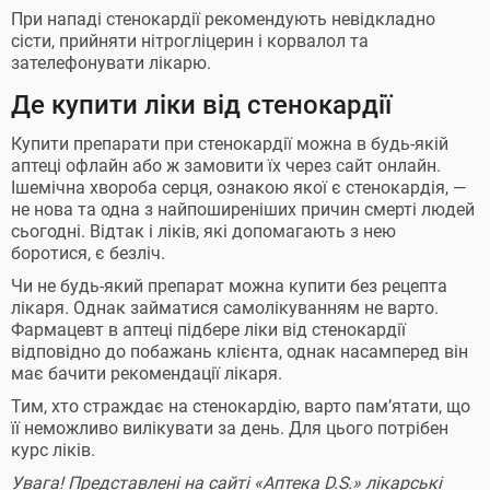
При нападі стенокардії рекомендують невідкладно
сісти, прийняти нітрогліцерин і корвалол та
зателефонувати лікарю.
Де купити ліки від стенокардії
Купити препарати при стенокардії можна в будь-якій
аптеці офлайн або ж замовити їх через сайт онлайн.
Ішемічна хвороба серця, ознакою якої є стенокардія, —
не нова та одна з найпоширеніших причин смерті людей
сьогодні. Відтак і ліків, які допомагають з нею
боротися, є безліч.
Чи не будь-який препарат можна купити без рецепта
лікаря. Однак займатися самолікуванням не варто.
Фармацевт в аптеці підбере ліки від стенокардії
відповідно до побажань клієнта, однак насамперед він
має бачити рекомендації лікаря.
Тим, хто страждає на стенокардію, варто пам’ятати, що
її неможливо вилікувати за день. Для цього потрібен
курс ліків.
Увага! Представлені на сайті «Аптека D.S.» лікарські