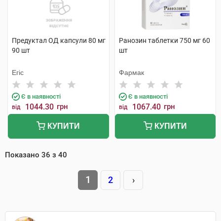
Предуктал ОД капсули 80 мг
Ранозин таблетки 750 мг 60
90 шт
шт
Егіс
Фармак
Є в наявності
Є в наявності
1044.30
грн
1067.40
грн
від
від
КУПИТИ
КУПИТИ
Показано
36
з
40
1
2
›