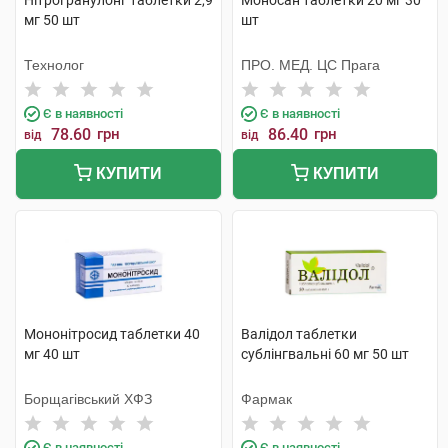
Нітрогранулонг таблетки 2,9
Моносан таблетки 20 мг 30
мг 50 шт
шт
Технолог
ПРО. МЕД. ЦС Прага
Є в наявності
Є в наявності
78.60
грн
86.40
грн
від
від
КУПИТИ
КУПИТИ
Мононітросид таблетки 40
Валідол таблетки
мг 40 шт
сублінгвальні 60 мг 50 шт
Борщагівський ХФЗ
Фармак
Є в наявності
Є в наявності