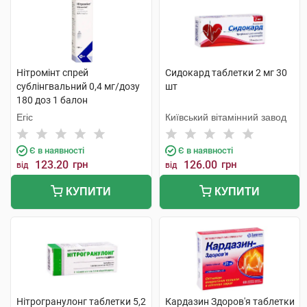
Нітромінт спрей
Сидокард таблетки 2 мг 30
сублінгвальний 0,4 мг/дозу
шт
180 доз 1 балон
Егіс
Київський вітамінний завод
Є в наявності
Є в наявності
123.20
грн
126.00
грн
від
від
КУПИТИ
КУПИТИ
Нітрогранулонг таблетки 5,2
Кардазин Здоров'я таблетки