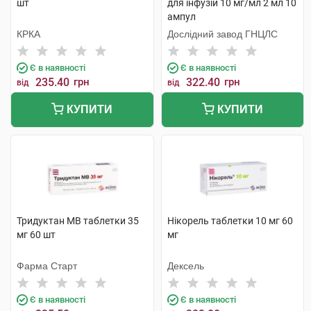
шт
для інфузій 10 мг/мл 2 мл 10
ампул
КРКА
Дослідний завод ГНЦЛС
Є в наявності
Є в наявності
235.40
грн
322.40
грн
від
від
КУПИТИ
КУПИТИ
Тридуктан МВ таблетки 35
Нікорель таблетки 10 мг 60
мг 60 шт
мг
Фарма Старт
Дексель
Є в наявності
Є в наявності