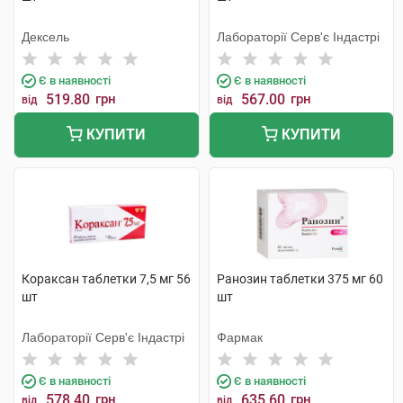
Дексель
Лабораторії Серв'є Індастрі
Є в наявності
Є в наявності
519.80
грн
567.00
грн
від
від
КУПИТИ
КУПИТИ
Кораксан таблетки 7,5 мг 56
Ранозин таблетки 375 мг 60
шт
шт
Лабораторії Серв'є Індастрі
Фармак
Є в наявності
Є в наявності
578.40
грн
635.60
грн
від
від