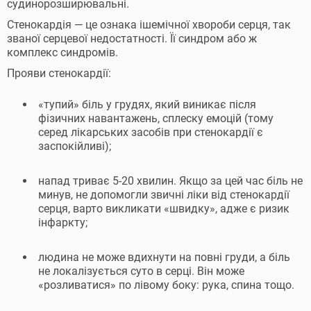
судинорозширювальні.
Стенокардія — це ознака ішемічної хвороби серця, так
званої серцевої недостатності. Її синдром або ж
комплекс синдромів.
Прояви стенокардії:
«тупий» біль у грудях, який виникає після
фізичних навантажень, сплеску емоцій (тому
серед лікарських засобів при стенокардії є
заспокійливі);
напад триває 5-20 хвилин. Якщо за цей час біль не
минув, не допомогли звичні ліки від стенокардії
серця, варто викликати «швидку», адже є ризик
інфаркту;
людина не може вдихнути на повні груди, а біль
не локалізується суто в серці. Він може
«розливатися» по лівому боку: рука, спина тощо.