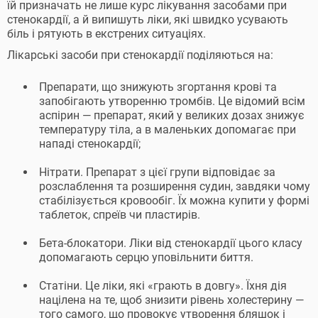
їй призначать не лише курс лікування засобами при
стенокардії, а й випишуть ліки, які швидко усувають
біль і рятують в екстрених ситуаціях.
Лікарські засоби при стенокардії поділяються на:
Препарати, що знижують згортання крові та
запобігають утворенню тромбів. Це відомий всім
аспірин — препарат, який у великих дозах знижує
температуру тіла, а в маленьких допомагає при
нападі стенокардії;
Нітрати. Препарат з цієї групи відповідає за
розслаблення та розширення судин, завдяки чому
стабілізується кровообіг. Їх можна купити у формі
таблеток, спреїв чи пластирів.
Бета-блокатори. Ліки від стенокардії цього класу
допомагають серцю уповільнити биття.
Статіни. Це ліки, які «грають в довгу». Їхня дія
націлена на те, щоб знизити рівень холестерину —
того самого, що провокує утворення бляшок і