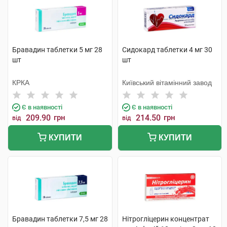
Бравадин таблетки 5 мг 28
Сидокард таблетки 4 мг 30
шт
шт
КРКА
Київський вітамінний завод
Є в наявності
Є в наявності
209.90
грн
214.50
грн
від
від
КУПИТИ
КУПИТИ
Бравадин таблетки 7,5 мг 28
Нітрогліцерин концентрат