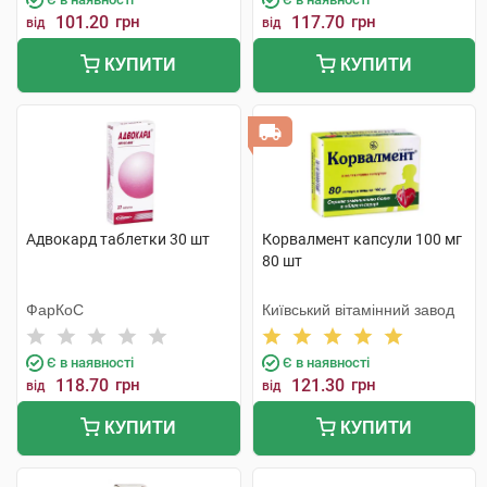
101.20
грн
117.70
грн
від
від
КУПИТИ
КУПИТИ
Адвокард таблетки 30 шт
Корвалмент капсули 100 мг
80 шт
ФарКоС
Київський вітамінний завод
Є в наявності
Є в наявності
118.70
грн
121.30
грн
від
від
КУПИТИ
КУПИТИ