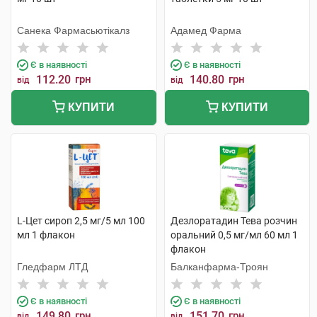
Санека Фармасьютікалз
Адамед Фарма
Є в наявності
Є в наявності
112.20
грн
140.80
грн
від
від
КУПИТИ
КУПИТИ
L-Цет сироп 2,5 мг/5 мл 100
Дезлоратадин Тева розчин
мл 1 флакон
оральний 0,5 мг/мл 60 мл 1
флакон
Гледфарм ЛТД
Балканфарма-Троян
Є в наявності
Є в наявності
149.80
грн
151.70
грн
від
від