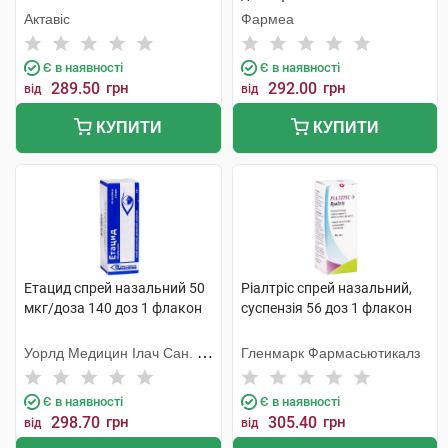
Актавіс
Фармеа
Є в наявності
Є в наявності
289.50
грн
292.00
грн
від
від
КУПИТИ
КУПИТИ
Етацид спрей назальний 50
Ріалтріс спрей назальний,
мкг/доза 140 доз 1 флакон
суспензія 56 доз 1 флакон
Уорлд Медицин Ілач Сан. Ве
Гленмарк Фармасьютикалз
Тідж
Є в наявності
Є в наявності
298.70
грн
305.40
грн
від
від