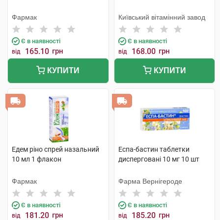
Фармак
Київський вітамінний завод
Є в наявності
Є в наявності
165.10
грн
168.00
грн
від
від
КУПИТИ
КУПИТИ
Едем ріно спрей назальний
Еспа-бастин таблетки
10 мл 1 флакон
дисперговані 10 мг 10 шт
Фармак
Фарма Вернігероде
Є в наявності
Є в наявності
181.20
грн
185.20
грн
від
від