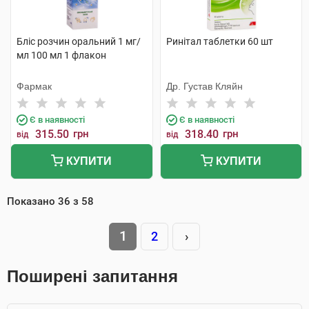
Бліс розчин оральний 1 мг/
Ринітал таблетки 60 шт
мл 100 мл 1 флакон
Фармак
Др. Густав Кляйн
Є в наявності
Є в наявності
315.50
грн
318.40
грн
від
від
КУПИТИ
КУПИТИ
Показано
36
з
58
1
2
›
Поширені запитання