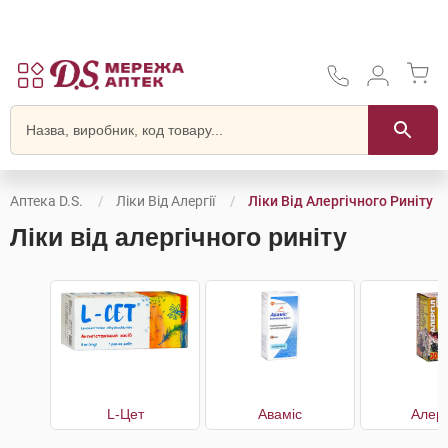
Аптека D.S.
Ліки Від Алергії
Ліки Від Алергічного Риніту
Ліки від алергічного риніту
L-Цет
Аваміс
Алерг