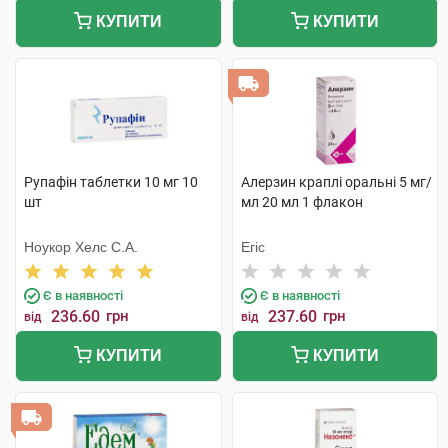
КУПИТИ
КУПИТИ
Рупафін таблетки 10 мг 10
Алерзин краплі оральні 5 мг/
шт
мл 20 мл 1 флакон
Ноукор Хелс С.А.
Егіс
Є в наявності
Є в наявності
236.60
грн
237.60
грн
від
від
КУПИТИ
КУПИТИ