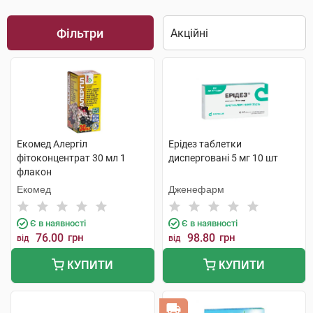
Фільтри
Екомед Алергіл
Ерідез таблетки
фітоконцентрат 30 мл 1
дисперговані 5 мг 10 шт
флакон
Екомед
Дженефарм
Є в наявності
Є в наявності
76.00
грн
98.80
грн
від
від
КУПИТИ
КУПИТИ