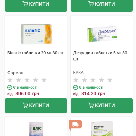
КУПИТИ
КУПИТИ
Білагіс таблетки 20 мг 30 шт
Дезрадин таблетки 5 мг 30
шт
Фармак
КРКА
Є в наявності
Є в наявності
306.00
грн
314.20
грн
від
від
КУПИТИ
КУПИТИ