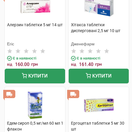
Алерзин таблетки 5 мг 14 шт
Хітакса таблетки
дисперговані 2,5 мг 10 шт
Егіс
Дженефарм
Є в наявності
Є в наявності
160.00
грн
161.40
грн
від
від
КУПИТИ
КУПИТИ
Едем сироп 0,5 мг/мл 60 мл 1
Ергоцетал таблетки 5 мг 30
флакон
шт