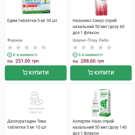
Едем таблетки 5 мг 30 шт
Назонекс Синус спрей
назальний 50 мкг/дозу 60
доз 1 флакон
Фармак
Шерінг-Плау Лабо
Є в наявності
Є в наявності
251.00
грн
288.60
грн
від
від
КУПИТИ
КУПИТИ
Дезлоратадин Тева
Аллертек Назо спрей
таблетки 5 мг 10 шт
назальний 50 мкг/дозу 140
доз 1 флакон