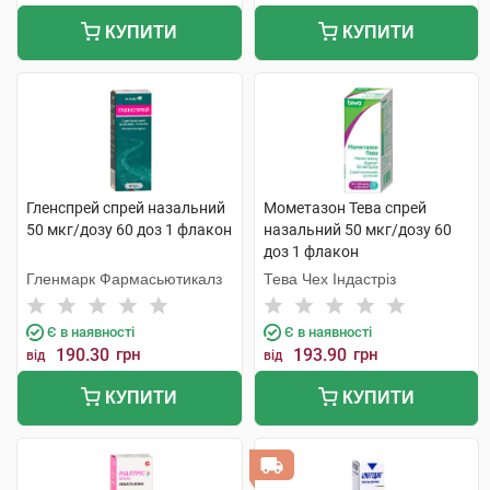
КУПИТИ
КУПИТИ
Гленспрей спрей назальний
Мометазон Тева спрей
50 мкг/дозу 60 доз 1 флакон
назальний 50 мкг/дозу 60
доз 1 флакон
Гленмарк Фармасьютикалз
Тева Чех Індастріз
Є в наявності
Є в наявності
190.30
грн
193.90
грн
від
від
КУПИТИ
КУПИТИ