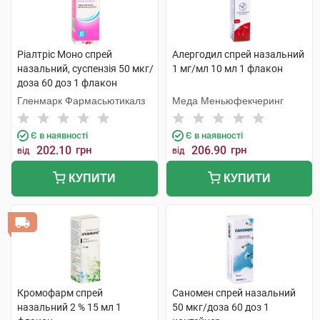
Ріалтріс Моно спрей
Алергодил спрей назальний
назальний, суспензія 50 мкг/
1 мг/мл 10 мл 1 флакон
доза 60 доз 1 флакон
Гленмарк Фармасьютикалз
Меда Меньюфекчеринг
Є в наявності
Є в наявності
202.10
грн
206.90
грн
від
від
КУПИТИ
КУПИТИ
Кромофарм спрей
Саномен спрей назальний
назальний 2 % 15 мл 1
50 мкг/доза 60 доз 1