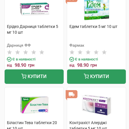
Ерідез Дарниця таблетки 5
Едем таблетки 5 мг 10 шт
мг 10 шт
Дарниця ФФ
Фармак
Є в наявності
Є в наявності
98.90
грн
98.90
грн
від
від
КУПИТИ
КУПИТИ
Біластин Тева таблетки 20
Контрахіст Алерджі
мг 10 шт
таблетки 5 мг 10 шт