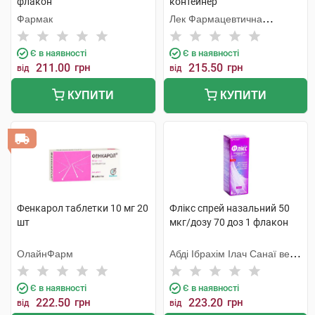
флакон
контейнер
Фармак
Лек Фармацевтична
компанія
Є в наявності
Є в наявності
211.00
грн
215.50
грн
від
від
КУПИТИ
КУПИТИ
Фенкарол таблетки 10 мг 20
Флікс спрей назальний 50
шт
мкг/дозу 70 доз 1 флакон
ОлайнФарм
Абді Ібрахім Ілач Санаї ве
Тіджарет
Є в наявності
Є в наявності
222.50
грн
223.20
грн
від
від