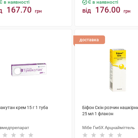
Є в наявності
Є в наявності
167.70
176.00
д
від
грн
грн
КУПИТИ
КУПИТИ
доставка
акутан крем 15 г 1 туба
Біфон Скін розчин нашкірн
25 мл 1 флакон
ївмедпрепарат
Мібе ГмбХ Арцнайміттель