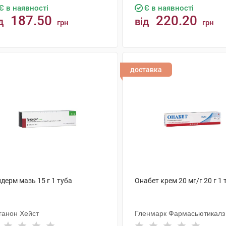
Є в наявності
Є в наявності
187.50
220.20
д
від
грн
грн
КУПИТИ
КУПИТИ
доставка
дерм мазь 15 г 1 туба
Онабет крем 20 мг/г 20 г 1 
ганон Хейст
Гленмарк Фармасьютикалз