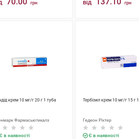
70.00
137.10
д
від
грн
грн
КУПИТИ
КУПИТИ
дід крем 10 мг/г 20 г 1 туба
Тербізил крем 10 мг/г 15 г 
енмарк Фармасьютикалз
Гедеон Ріхтер
Є в наявності
Є в наявності