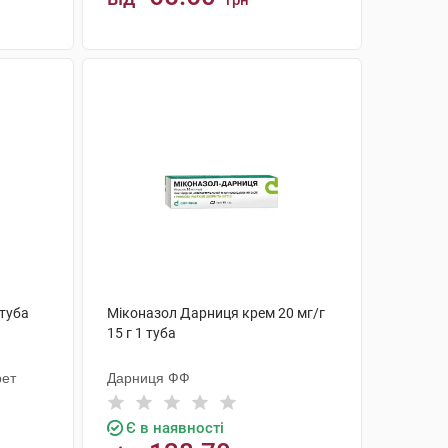
грн
КУПИТИ
 туба
Міконазол Дарниця крем 20 мг/г
15 г 1 туба
рет
Дарниця ФФ
Є в наявності