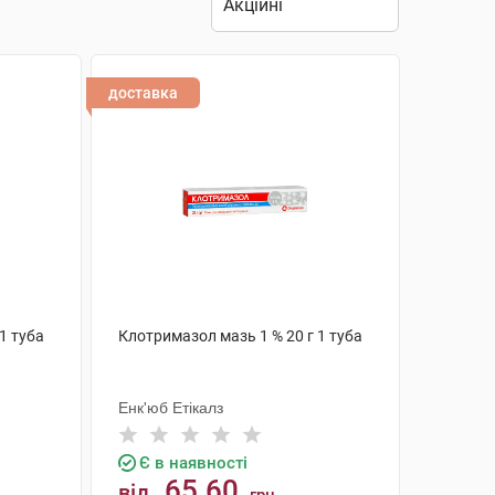
доставка
1 туба
Клотримазол мазь 1 % 20 г 1 туба
Енк'юб Етікалз
Є в наявності
65.60
від