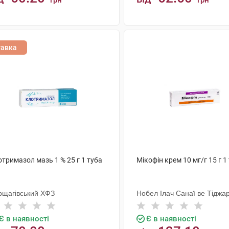
грн
грн
КУПИТИ
КУПИТИ
тавка
тримазол мазь 1 % 25 г 1 туба
Мікофін крем 10 мг/г 15 г 1
рщагівський ХФЗ
Нобел Ілач Санаї ве Тіджа
Є в наявності
Є в наявності