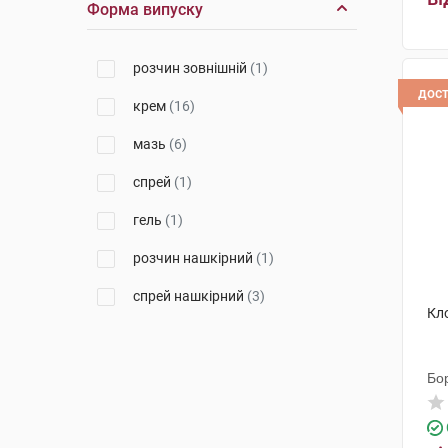
Форма випуску
Фітофарм
(1)
розчин зовнішній
(1)
Халеон КХ С.а.р.л.
(1)
дос
крем
(16)
Київмедпрепарат
(2)
мазь
(6)
Мібе ГмбХ Арцнайміттель
(1)
спрей
(1)
Органон Хейст
(4)
гель
(1)
Феррер Інтернасіональ
(1)
розчин нашкірний
(1)
Уорлд Медицин Ілач Сан. Ве
Тідж
(1)
спрей нашкірний
(3)
Кло
Янссен Фармацевтика НВ
(1)
Бо