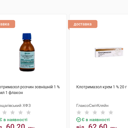
тавка
доставка
отримазол розчин зовнішній 1 %
Клотримазол крем 1 % 20 г 
 мл 1 флакон
рщагівський ХФЗ
ГлаксоСмітКляйн
Є в наявності
Є в наявності
60.20
62.60
д
від