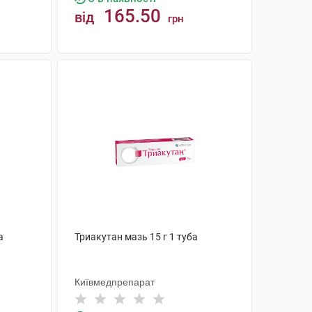
165.50
від
грн
КУПИТИ
а
Триакутан мазь 15 г 1 туба
Київмедпрепарат