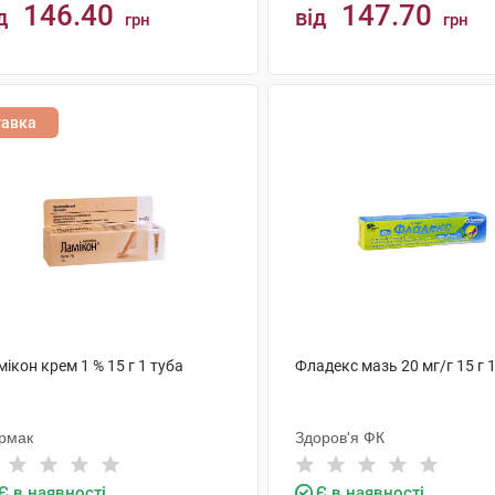
146.40
147.70
д
від
грн
грн
КУПИТИ
КУПИТИ
тавка
ікон крем 1 % 15 г 1 туба
Фладекс мазь 20 мг/г 15 г 
рмак
Здоров'я ФК
Є в наявності
Є в наявності