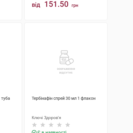
151.50
від
грн
КУПИТИ
1 туба
Тербінафін спрей 30 мл 1 флакон
Ключі Здоров'я
Є в наявності