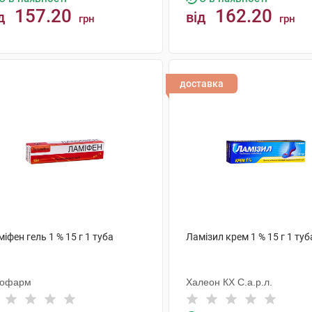
157.20
162.20
д
від
грн
грн
КУПИТИ
КУПИТИ
доставка
іфен гель 1 % 15 г 1 туба
Ламізил крем 1 % 15 г 1 туб
тофарм
Халеон КХ С.а.р.л.