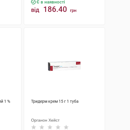
Є в наявності
186.40
від
грн
КУПИТИ
ий 1 %
Тридерм крем 15 г 1 туба
Органон Хейст