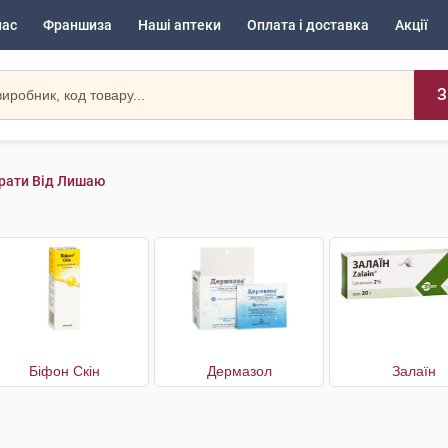
нас
Франшиза
Наші аптеки
Оплата і доставка
Акції
З
рати Від Лишаю
Біфон Скін
Дермазол
Залаїн