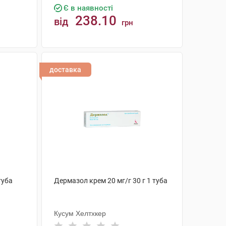
Є в наявності
238.10
від
грн
КУПИТИ
доставка
туба
Дермазол крем 20 мг/г 30 г 1 туба
Кусум Хелтхкер