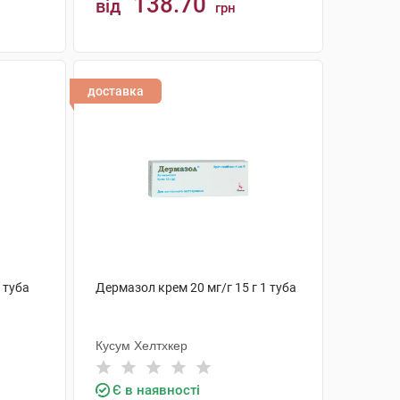
138.70
від
грн
КУПИТИ
доставка
1 туба
Дермазол крем 20 мг/г 15 г 1 туба
Кусум Хелтхкер
Є в наявності