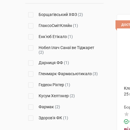
Борщагівський ХФЗ
(2)
дос
ГлаксоСмітКляйн
(1)
Енк'юб Етікалз
(1)
Нобел Ілач Санаї ве Тіджарет
(2)
Дарниця ФФ
(1)
Гленмарк Фармасьютикалз
(3)
Гедеон Ріхтер
(1)
Кл
25
Кусум Хелтхкер
(2)
Фармак
(2)
Бо
Здоров'я ФК
(1)
ві
Ключі Здоров'я
(1)