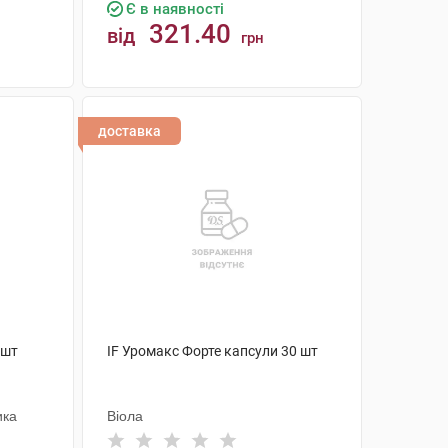
Є в наявності
321.40
від
грн
КУПИТИ
доставка
 шт
IF Уромакс Форте капсули 30 шт
ика
Віола