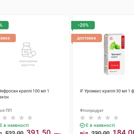
%
−20%
тавка
доставка
Нефросан краплі 100 мл 1
IF Уромакс краплі 30 мл 1 
акон
рлі ПП
Фітопродукт
Є в наявності
Є в наявності
391.50
184.0
д
522.00
від
230.00