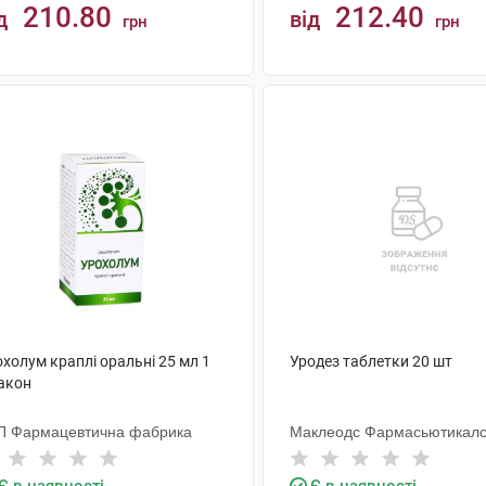
210.80
212.40
д
від
грн
грн
КУПИТИ
КУПИТИ
холум краплі оральні 25 мл 1
Уродез таблетки 20 шт
акон
П Фармацевтична фабрика
Маклеодс Фармасьютикал