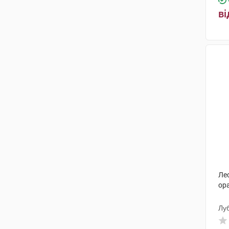
ві
Ле
ор
Лу