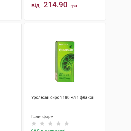
214.90
від
грн
КУПИТИ
Уролесан сироп 180 мл 1 флакон
с
Галичфарм