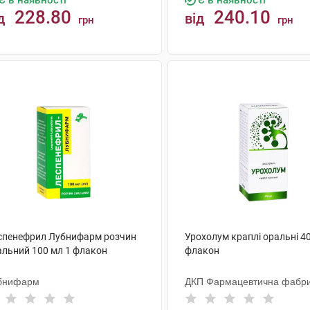
Є в наявності
Є в наявності
228.80
240.10
д
від
грн
грн
КУПИТИ
КУПИТИ
спенефрил Лубнифарм розчин
Урохолум краплі оральні 40
альний 100 мл 1 флакон
флакон
бнифарм
ДКП Фармацевтична фабр