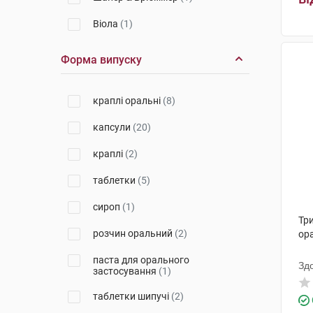
Віола
(1)
Гербаполь Варшава
(1)
Форма випуску
Біонорика
(2)
краплі оральні
(8)
Київмедпрепарат
(1)
капсули
(20)
Органік Хелс
(1)
краплі
(2)
Біхелс
(4)
таблетки
(5)
Валартін Фарма
(1)
сироп
(1)
Актілайф Нутрішн ТОВ
(1)
Тр
розчин оральний
(2)
ор
Чарлі ПП
(2)
паста для орального
Др. Густав Кляйн
(1)
Зд
застосування
(1)
ОМ Фарма
(1)
таблетки шипучі
(2)