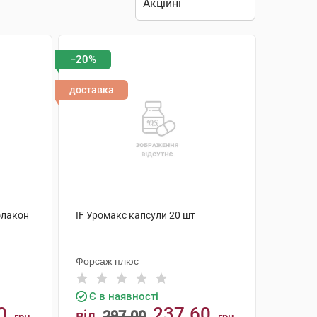
−20%
доставка
флакон
IF Уромакс капсули 20 шт
Форсаж плюс
Є в наявності
0
237.60
від
297.00