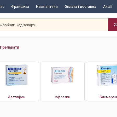
нас
Франшиза
Наші аптеки
Оплата і доставка
Акції
З
 Препарати
Арстифен
Афлазин
Блемарен