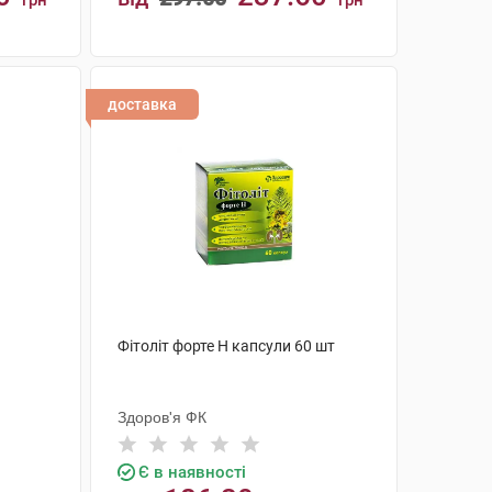
грн
грн
КУПИТИ
доставка
Фітоліт форте H капсули 60 шт
Здоров'я ФК
Є в наявності