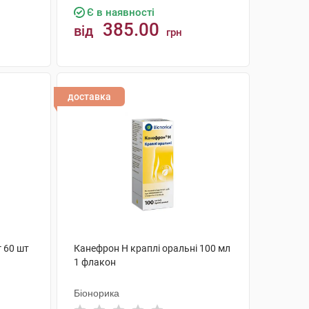
Є в наявності
385.00
від
грн
КУПИТИ
доставка
 60 шт
Канефрон H краплі оральні 100 мл
1 флакон
Біонорика