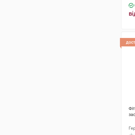
ві
дос
Фі
зас
Ге