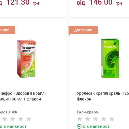
121.30
146.00
д
від
грн
грн
КУПИТИ
КУПИТИ
тавка
доставка
инефрон Здоров'я краплі
Уролесан краплі оральні 25
альні 100 мл 1 флакон
флакон
оров'я ФК
Галичфарм
Є в наявності
Є в наявності