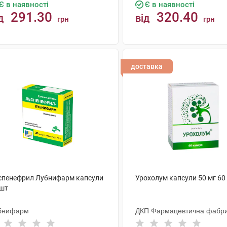
Є в наявності
Є в наявності
291.30
320.40
д
від
грн
грн
КУПИТИ
КУПИТИ
доставка
спенефрил Лубнифарм капсули
Урохолум капсули 50 мг 60
 шт
бнифарм
ДКП Фармацевтична фабр