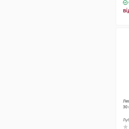
ві
Ле
30
Лу