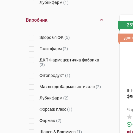
Лубнифарм
(1)
Виробник
−25
Здоров'я ФК
(5)
дос
Галичфарм
(2)
ДКП Фармацевтична фабрика
(3)
Фітопродукт
(1)
Маклеодс Фармасьютикалс
(2)
IF 
фл
Лубнифарм
(2)
Форсаж плюс
(1)
Ча
Фармак
(2)
ві
Шапер & Брюммер
(1)