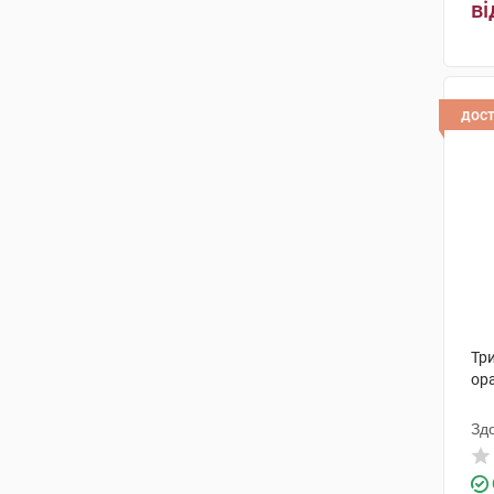
Мігуель і Гарріга
(1)
ві
Кусум Хелтхкер
(1)
Озимук Фарм
(1)
дос
Нутрімед
(2)
Лабораторіос Медікаментос
Інтернасьоналес
(1)
Тр
ор
Зд