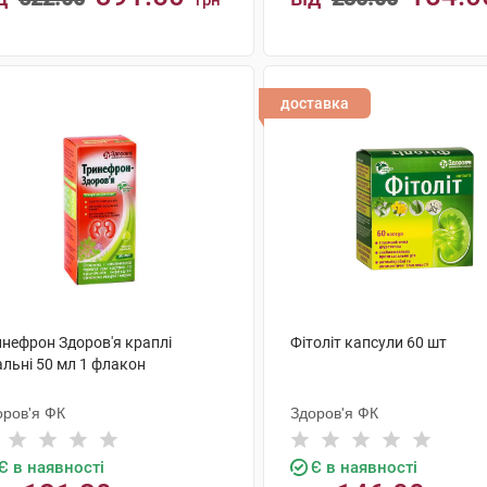
грн
КУПИТИ
КУПИТИ
доставка
инефрон Здоров'я краплі
Фітоліт капсули 60 шт
альні 50 мл 1 флакон
оров'я ФК
Здоров'я ФК
Є в наявності
Є в наявності