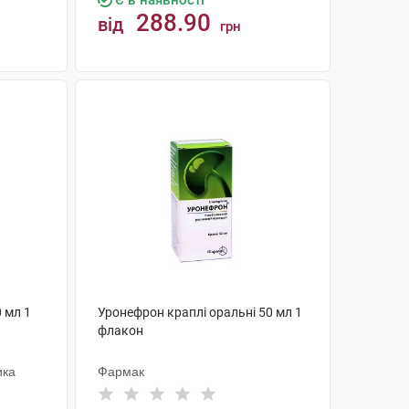
Є в наявності
288.90
від
грн
КУПИТИ
 мл 1
Уронефрон краплі оральні 50 мл 1
флакон
ика
Фармак