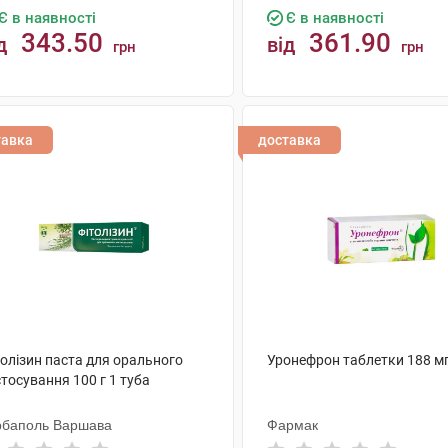
Є в наявності
Є в наявності
343.50
361.90
д
від
грн
грн
КУПИТИ
КУПИТИ
тавка
доставка
толізин паста для орального
Уронефрон таблетки 188 мг
тосування 100 г 1 туба
рбаполь Варшава
Фармак