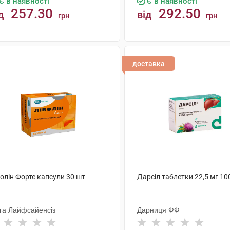
Є в наявності
Є в наявності
257.30
292.50
д
від
грн
грн
КУПИТИ
КУПИТИ
доставка
олін Форте капсули 30 шт
Дарсіл таблетки 22,5 мг 10
га Лайфсайенсіз
Дарниця ФФ