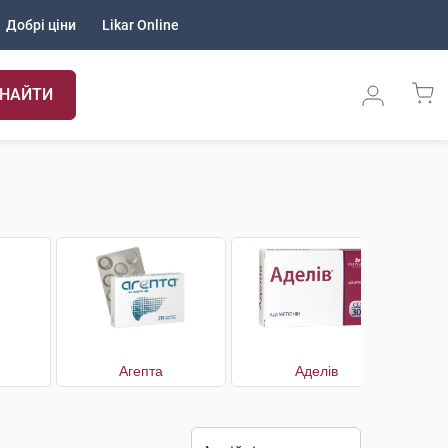
Добрі ціни
Likar Online
НАЙТИ
Агепта
Аделів