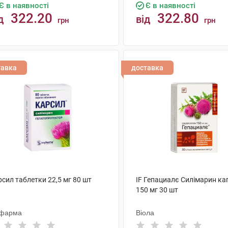
Є в наявності
Є в наявності
322.20
322.80
д
від
грн
грн
КУПИТИ
КУПИТИ
тавка
доставка
сил таблетки 22,5 мг 80 шт
IF Гепациалє Силімарин ка
150 мг 30 шт
фарма
Віола