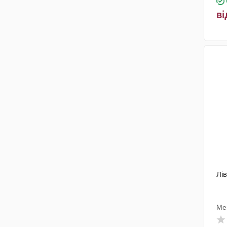
ві
Лів
Ме