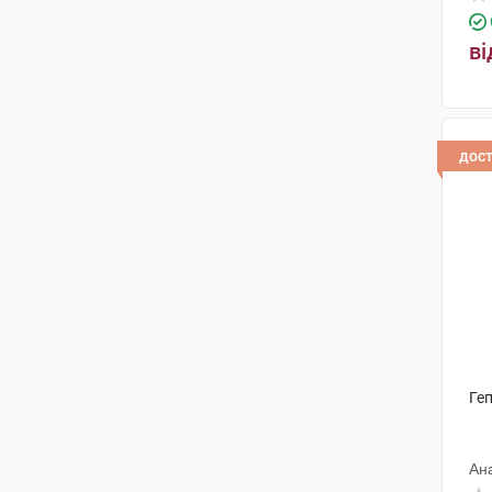
ві
дос
Геп
Ан