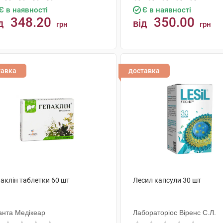
Є в наявності
Є в наявності
348.20
350.00
д
від
грн
грн
КУПИТИ
КУПИТИ
тавка
доставка
аклін таблетки 60 шт
Лесил капсули 30 шт
анта Медікеар
Лабораторіос Віренс С.Л.