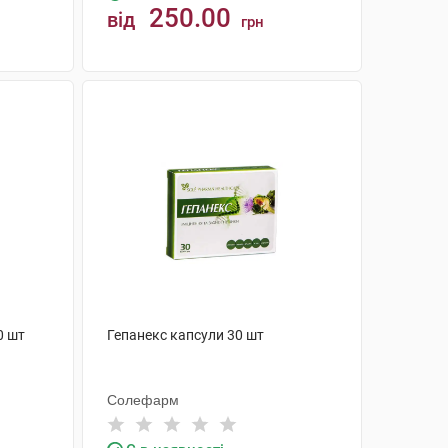
250.00
від
грн
КУПИТИ
0 шт
Гепанекс капсули 30 шт
Солефарм