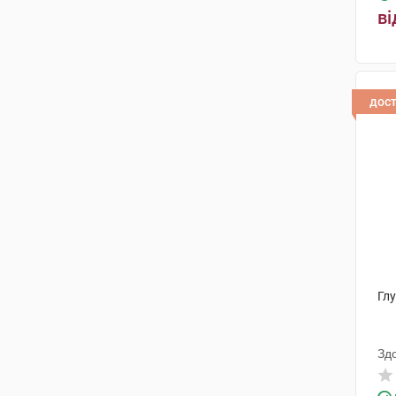
Еубіон Корпорейшн СП.
(1)
ві
Аббві
(1)
дос
Глу
Зд