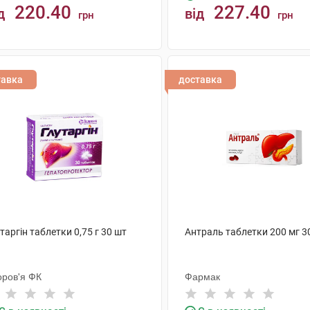
220.40
227.40
д
від
грн
грн
КУПИТИ
КУПИТИ
тавка
доставка
таргін таблетки 0,75 г 30 шт
Антраль таблетки 200 мг 3
оров'я ФК
Фармак