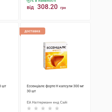
Є в наявності
308.20
від
грн
КУПИТИ
доставка
0 шт
Ессенціалє форте Н капсули 300 мг
30 шт
Ей.Наттерманн енд Сайі