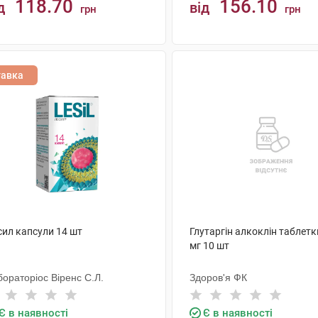
118.70
156.10
д
від
грн
грн
КУПИТИ
КУПИТИ
тавка
сил капсули 14 шт
Глутаргiн алкоклiн таблетк
мг 10 шт
ораторіос Віренс С.Л.
Здоров'я ФК
Є в наявності
Є в наявності