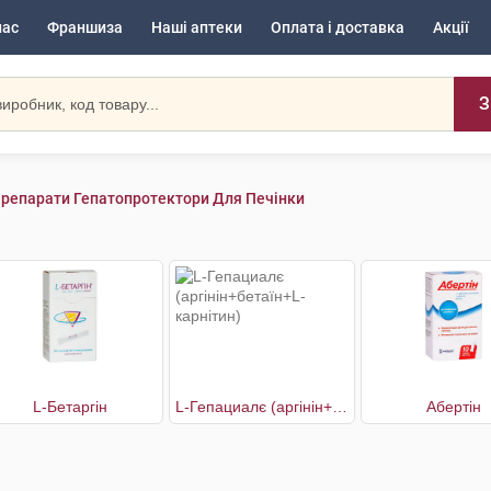
нас
Франшиза
Наші аптеки
Оплата і доставка
Акції
З
репарати Гепатопротектори Для Печінки
L-Бетаргін
L-Гепациалє (аргінін+бетаїн+L-карнітин)
Абертін