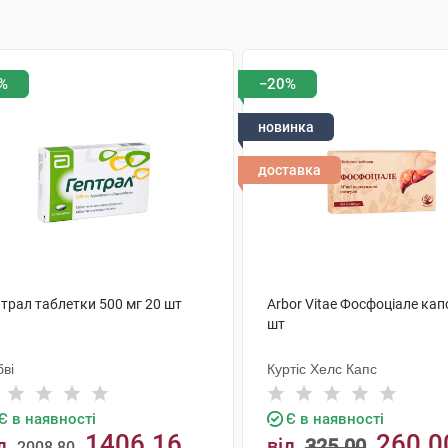
%
−20%
новинка
доставка
трал таблетки 500 мг 20 шт
Arbor Vitae Фосфоціале кап
шт
ві
Куртіс Хелс Капс
Є в наявності
Є в наявності
1406.16
260.0
д
від
325.00
2008.80