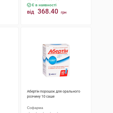
Є в наявності
368.40
від
грн
КУПИТИ
Абертін порошок для орального
розчину 10 саше
Софарма