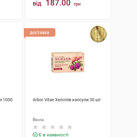
187.00
від
грн
КУПИТИ
доставка
и 1000
Arbor Vitae Хелсілів капсули 30 шт
Віола
Є в наявності