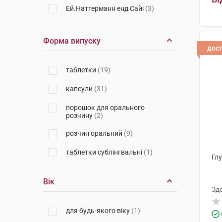
Ей.Наттерманн енд Сайі
(3)
гр
Софарма
(4)
Форма випуску
Чарлі ПП
(1)
дос
Елемент здоров'я
(2)
таблетки
(19)
Юніпро Сп. с о.о.
(1)
капсули
(31)
МедПро Нутрацевтікалс СІА
(4)
порошок для орального
розчину
(2)
Медікофарма
(1)
розчин оральний
(9)
Вітабіотікс
(1)
таблетки сублінгвальні
(1)
Глу
Біофактор Сп. з о.о.
(1)
Екофарм НВК ТОВ
(2)
Вік
Зд
Бовіос фарм
(2)
для будь-якого віку
(1)
Біомільз Пвт
(1)