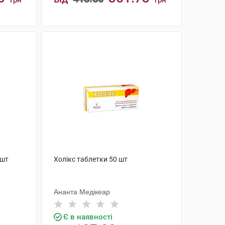
грн
грн
КУПИТИ
 шт
Холікс таблетки 50 шт
Ананта Медікеар
Є в наявності