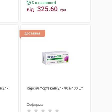
Є в наявності
325.60
від
грн
КУПИТИ
доставка
псули
Карсил Форте капсули 90 мг 30 шт
Софарма