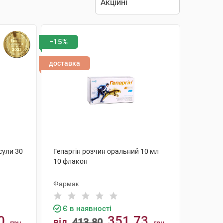
−15%
доставка
сули 30
Гепаргін розчин оральний 10 мл
10 флакон
Фармак
Є в наявності
0
351.73
від
413.80