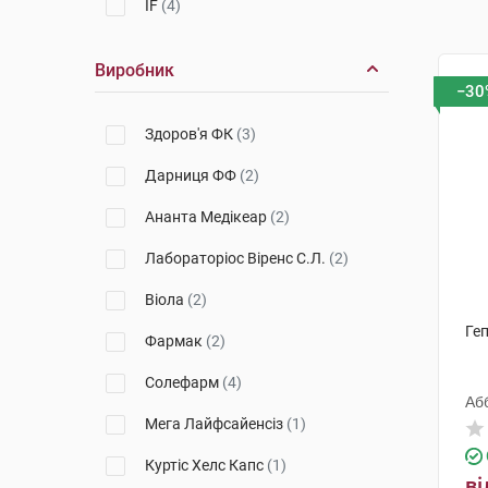
IF
(4)
Виробник
−30
Здоров'я ФК
(3)
Дарниця ФФ
(2)
Ананта Медікеар
(2)
Лабораторіос Віренс С.Л.
(2)
Віола
(2)
Геп
Фармак
(2)
Солефарм
(4)
Абб
Мега Лайфсайенсіз
(1)
Куртіс Хелс Капс
(1)
ві