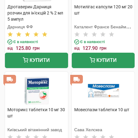
Дротаверин Дарниця
Мотилігас капсули 120 мг 20
розчин для ін'єкцій 2 % 2 мл
шт
5 ампул
Дарниця ФФ
Каталент Франсе Бенайм
СА
Є в наявності
Є в наявності
125.80
грн
127.90
грн
від
від
КУПИТИ
КУПИТИ
Моторикс таблетки 10 мг 30
Мовеспазм таблетки 10 шт
шт
Київський вітамінний завод
Сава Хелскеа