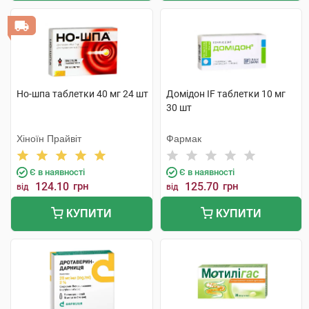
Но-шпа таблетки 40 мг 24 шт
Домідон IF таблетки 10 мг
30 шт
Хіноїн Прайвіт
Фармак
Є в наявності
Є в наявності
124.10
грн
125.70
грн
від
від
КУПИТИ
КУПИТИ