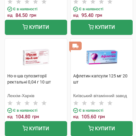
Є в наявності
Є в наявності
84.50
грн
95.40
грн
від
від
КУПИТИ
КУПИТИ
Но-х-ша супозиторії
Афлетин капсули 125 мг 20
ректальні 0,04 г 10 шт
шт
Лекхім-Харків
Київський вітамінний завод
Є в наявності
Є в наявності
104.80
грн
105.60
грн
від
від
КУПИТИ
КУПИТИ