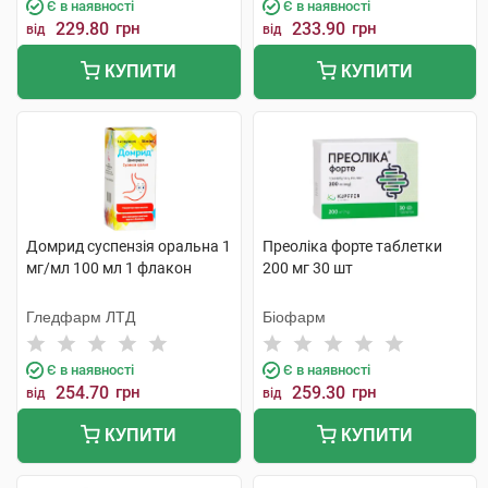
Є в наявності
Є в наявності
229.80
грн
233.90
грн
від
від
КУПИТИ
КУПИТИ
Домрид суспензія оральна 1
Преоліка форте таблетки
мг/мл 100 мл 1 флакон
200 мг 30 шт
Гледфарм ЛТД
Біофарм
Є в наявності
Є в наявності
254.70
грн
259.30
грн
від
від
КУПИТИ
КУПИТИ