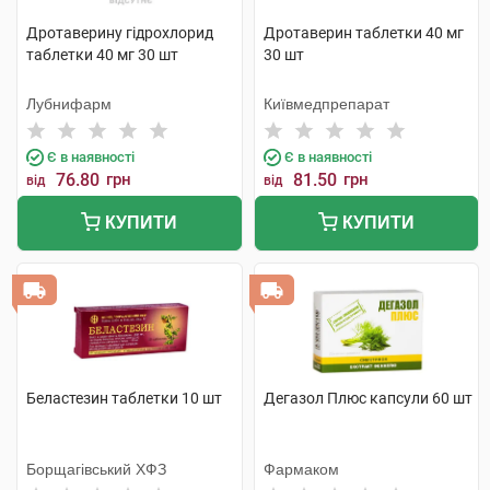
Дротаверину гідрохлорид
Дротаверин таблетки 40 мг
таблетки 40 мг 30 шт
30 шт
Лубнифарм
Київмедпрепарат
Є в наявності
Є в наявності
76.80
грн
81.50
грн
від
від
КУПИТИ
КУПИТИ
Беластезин таблетки 10 шт
Дегазол Плюс капсули 60 шт
Борщагівський ХФЗ
Фармаком