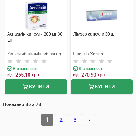
Аспазмін капсули 200 мг 30
Лімзер капсули 30 шт
шт
Київський вітамінний завод
Інвентіа Хелкеа
Є в наявності
Є в наявності
265.10
грн
270.90
грн
від
від
КУПИТИ
КУПИТИ
Показано
36
з
73
1
2
3
›