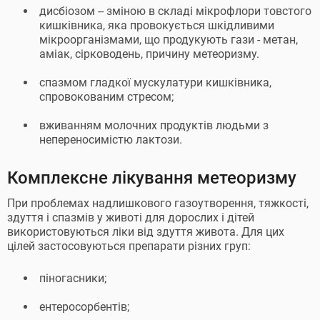
дисбіозом -- зміною в складі мікрофлори товстого
кишківника, яка провокується шкідливими
мікроорганізмами, що продукують гази - метан,
аміак, сірководень, причину метеоризму.
спазмом гладкої мускулатури кишківника,
спровокованим стресом;
вживанням молочних продуктів людьми з
непереносимістю лактози.
Комплексне лікування метеоризму
При проблемах надлишкового газоутворення, тяжкості,
здуття і спазмів у животі для дорослих і дітей
використовуються ліки від здуття живота. Для цих
цілей застосовуються препарати різних груп:
піногасники;
ентеросорбентів;