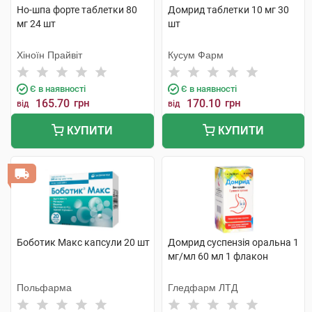
Но-шпа форте таблетки 80
Домрид таблетки 10 мг 30
мг 24 шт
шт
Хіноїн Прайвіт
Кусум Фарм
Є в наявності
Є в наявності
165.70
грн
170.10
грн
від
від
КУПИТИ
КУПИТИ
Боботик Макс капсули 20 шт
Домрид суспензія оральна 1
мг/мл 60 мл 1 флакон
Польфарма
Гледфарм ЛТД