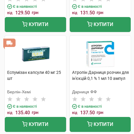
Є в наявності
Є в наявності
129.50
грн
131.50
грн
від
від
КУПИТИ
КУПИТИ
Еспумізан капсули 40 мг 25
Атропін Дарниця розчин для
шт
ін'єкцій 0,1 % 1 мл 10 ампул
Берлін-Хемі
Дарниця ФФ
Є в наявності
Є в наявності
135.40
грн
137.50
грн
від
від
КУПИТИ
КУПИТИ