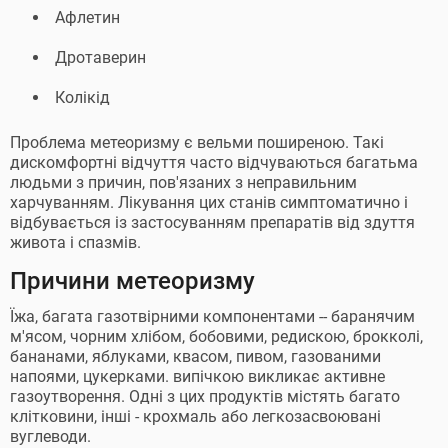
Афлетин
Дротаверин
Колікід
Проблема метеоризму є вельми поширеною. Такі
дискомфортні відчуття часто відчуваються багатьма
людьми з причин, пов'язаних з неправильним
харчуванням. Лікування цих станів симптоматично і
відбувається із застосуванням препаратів від здуття
живота і спазмів.
Причини метеоризму
Їжа, багата газотвірними компонентами -- баранячим
м'ясом, чорним хлібом, бобовими, редискою, брокколі,
бананами, яблуками, квасом, пивом, газованими
напоями, цукерками. випічкою викликає активне
газоутворення. Одні з цих продуктів містять багато
клітковини, інші - крохмаль або легкозасвоювані
вуглеводи.