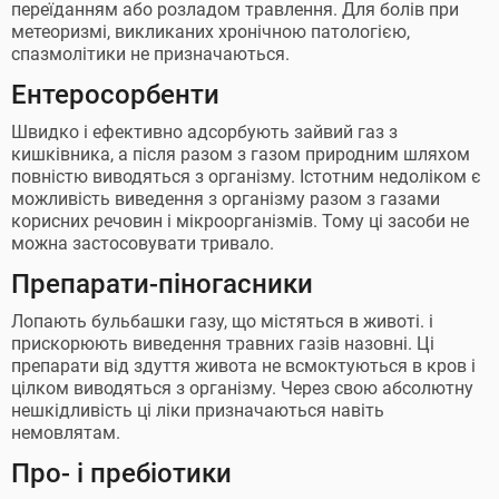
переїданням або розладом травлення. Для болів при
метеоризмі, викликаних хронічною патологією,
спазмолітики не призначаються.
Ентеросорбенти
Швидко і ефективно адсорбують зайвий газ з
кишківника, а після разом з газом природним шляхом
повністю виводяться з організму. Істотним недоліком є
можливість виведення з організму разом з газами
корисних речовин і мікроорганізмів. Тому ці засоби не
можна застосовувати тривало.
Препарати-піногасники
Лопають бульбашки газу, що містяться в животі. і
прискорюють виведення травних газів назовні. Ці
препарати від здуття живота не всмоктуються в кров і
цілком виводяться з організму. Через свою абсолютну
нешкідливість ці ліки призначаються навіть
немовлятам.
Про- і пребіотики