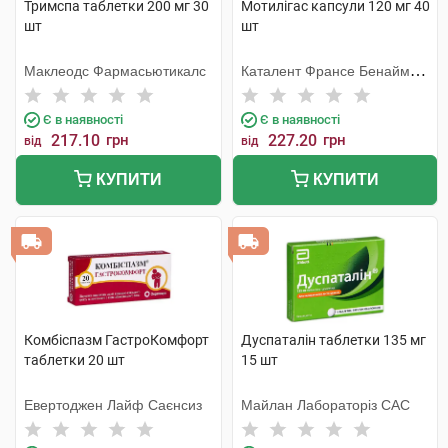
Тримспа таблетки 200 мг 30
Мотилігас капсули 120 мг 40
шт
шт
Маклеодс Фармасьютикалс
Каталент Франсе Бенайм
СА
Є в наявності
Є в наявності
217.10
грн
227.20
грн
від
від
КУПИТИ
КУПИТИ
Комбіспазм ГастроКомфорт
Дуспаталін таблетки 135 мг
таблетки 20 шт
15 шт
Евертоджен Лайф Саєнсиз
Майлан Лабораторіз САС