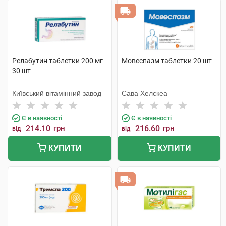
Релабутин таблетки 200 мг
Мовеспазм таблетки 20 шт
30 шт
Київський вітамінний завод
Сава Хелскеа
Є в наявності
Є в наявності
214.10
грн
216.60
грн
від
від
КУПИТИ
КУПИТИ