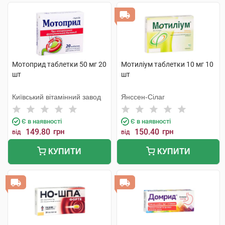
Мотоприд таблетки 50 мг 20
Мотиліум таблетки 10 мг 10
шт
шт
Київський вітамінний завод
Янссен-Сілаг
Є в наявності
Є в наявності
149.80
грн
150.40
грн
від
від
КУПИТИ
КУПИТИ