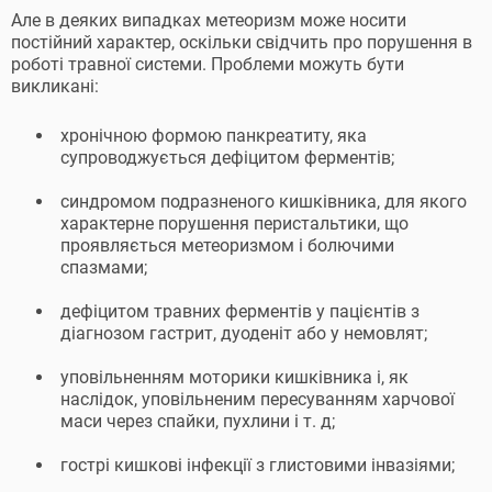
Але в деяких випадках метеоризм може носити
постійний характер, оскільки свідчить про порушення в
роботі травної системи. Проблеми можуть бути
викликані:
хронічною формою панкреатиту, яка
супроводжується дефіцитом ферментів;
синдромом подразненого кишківника, для якого
характерне порушення перистальтики, що
проявляється метеоризмом і болючими
спазмами;
дефіцитом травних ферментів у пацієнтів з
діагнозом гастрит, дуоденіт або у немовлят;
уповільненням моторики кишківника і, як
наслідок, уповільненим пересуванням харчової
маси через спайки, пухлини і т. д;
гострі кишкові інфекції з глистовими інвазіями;