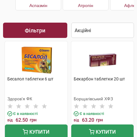
Аспазмін
Атропін
Афлет
Фільтри
Бесалол таблетки 6 шт
Бекарбон таблетки 20 шт
Здоров'я ФК
Борщагівський ХФЗ
Є в наявності
Є в наявності
62.50
грн
63.20
грн
від
від
КУПИТИ
КУПИТИ