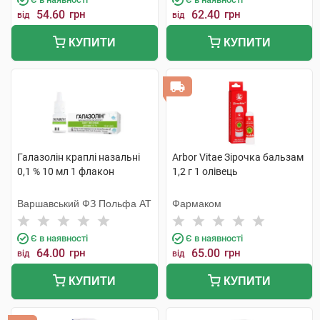
54.60
грн
62.40
грн
від
від
КУПИТИ
КУПИТИ
Галазолін краплі назальні
Arbor Vitae Зірочка бальзам
0,1 % 10 мл 1 флакон
1,2 г 1 олівець
Варшавський ФЗ Польфа АТ
Фармаком
Є в наявності
Є в наявності
64.00
грн
65.00
грн
від
від
КУПИТИ
КУПИТИ