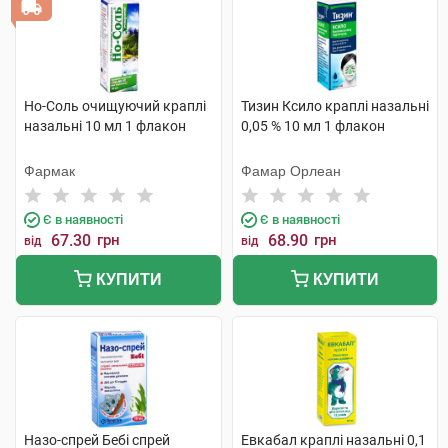
Но-Соль очищуючий краплі
Тизин Ксило краплі назальні
назальні 10 мл 1 флакон
0,05 % 10 мл 1 флакон
Фармак
Фамар Орлеан
Є в наявності
Є в наявності
67.30
грн
68.90
грн
від
від
КУПИТИ
КУПИТИ
Назо-спрей Бебі спрей
Евкабал краплі назальні 0,1