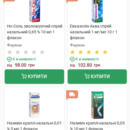
Но-Соль зволожуючий спрей
Евказолін Аква спрей
назальний 0,65 % 10 мл 1
назальний 1 мг/мл 10 г 1
флакон
флакон
Фармак
Фармак
Є в наявності
Є в наявності
98.00
грн
102.80
грн
від
від
КУПИТИ
КУПИТИ
Називін краплі назальні 0,01
Називін краплі назальні 0,05
% 5 мл 1 флакон
% 10 мл 1 флакон