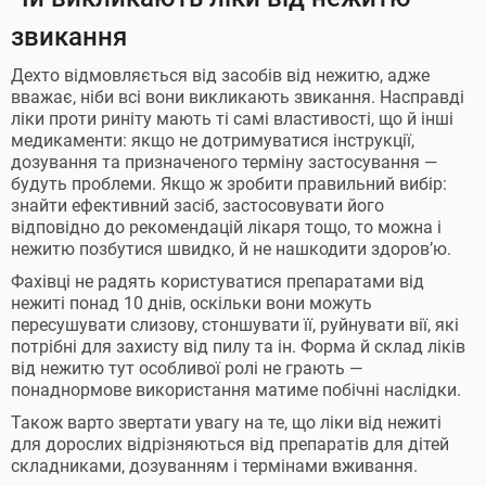
звикання
Дехто відмовляється від засобів від нежитю, адже
вважає, ніби всі вони викликають звикання. Насправді
ліки проти риніту мають ті самі властивості, що й інші
медикаменти: якщо не дотримуватися інструкції,
дозування та призначеного терміну застосування —
будуть проблеми. Якщо ж зробити правильний вибір:
знайти ефективний засіб, застосовувати його
відповідно до рекомендацій лікаря тощо, то можна і
нежитю позбутися швидко, й не нашкодити здоров’ю.
Фахівці не радять користуватися препаратами від
нежиті понад 10 днів, оскільки вони можуть
пересушувати слизову, стоншувати її, руйнувати вії, які
потрібні для захисту від пилу та ін. Форма й склад ліків
від нежитю тут особливої ролі не грають —
понаднормове використання матиме побічні наслідки.
Також варто звертати увагу на те, що ліки від нежиті
для дорослих відрізняються від препаратів для дітей
складниками, дозуванням і термінами вживання.