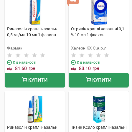
Риназолін краплі назальні
Отривін краплі назальні 0,1
0,5 мг/мл 10 мл 1 флакон
% 10 мл 1 флакон
Фармак
Халеон КХ С.а.р.л.
Є в наявності
Є в наявності
81.60
грн
83.10
грн
від
від
КУПИТИ
КУПИТИ
Риназолін краплі назальні
Тизин Ксило краплі назальні