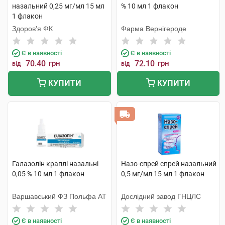
назальний 0,25 мг/мл 15 мл
% 10 мл 1 флакон
1 флакон
Здоров'я ФК
Фарма Вернігероде
Є в наявності
Є в наявності
70.40
грн
72.10
грн
від
від
КУПИТИ
КУПИТИ
Галазолін краплі назальні
Назо-спрей спрей назальний
0,05 % 10 мл 1 флакон
0,5 мг/мл 15 мл 1 флакон
Варшавський ФЗ Польфа АТ
Дослідний завод ГНЦЛС
Є в наявності
Є в наявності