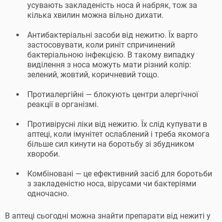
усувають закладеність носа й набряк, тож за
кілька хвилин можна вільно дихати.
Антибактеріальні засоби від нежитю. Їх варто
застосовувати, коли риніт спричинений
бактеріальною інфекцією. В такому випадку
виділення з носа можуть мати різний колір:
зелений, жовтий, коричневий тощо.
Протиалергійні — блокують центри алергічної
реакції в організмі.
Противірусні ліки від нежитю. Їх слід купувати в
аптеці, коли імунітет ослаблений і треба якомога
більше сил кинути на боротьбу зі збудником
хвороби.
Комбіновані — це ефективний засіб для боротьби
з закладеністю носа, вірусами чи бактеріями
одночасно.
В аптеці сьогодні можна знайти препарати від нежиті у