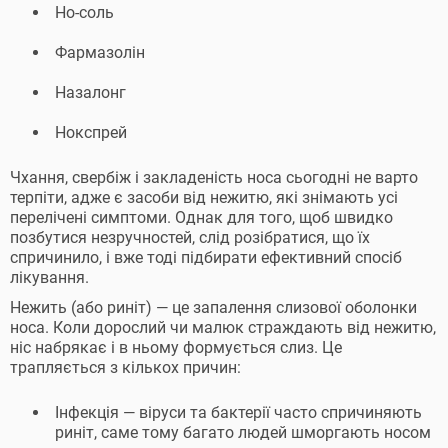
Но-соль
Фармазолін
Назалонг
Нокспрей
Чхання, свербіж і закладеність носа сьогодні не варто
терпіти, адже є засоби від нежитю, які знімають усі
перелічені симптоми. Однак для того, щоб швидко
позбутися незручностей, слід розібратися, що їх
спричинило, і вже тоді підбирати ефективний спосіб
лікування.
Нежить (або риніт) — це запалення слизової оболонки
носа. Коли дорослий чи малюк страждають від нежитю,
ніс набрякає і в ньому формується слиз. Це
трапляється з кількох причин:
Інфекція — віруси та бактерії часто спричиняють
риніт, саме тому багато людей шморгають носом