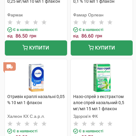
0,25 мг/мл 10 мл 1 флакон
0,1 % 10 мл 1 флакон
Фармак
Фамар Орлеан
Є в наявності
Є в наявності
86.50
грн
86.60
грн
від
від
КУПИТИ
КУПИТИ
Отривін краплі назальні 0,05
Назо-спрей з екстрактом
% 10 мл 1 флакон
алое спрей назальний 0,5
мг/мл 15 мл 1 флакон
Халеон КХ С.а.р.л.
Здоров'я ФК
Є в наявності
Є в наявності