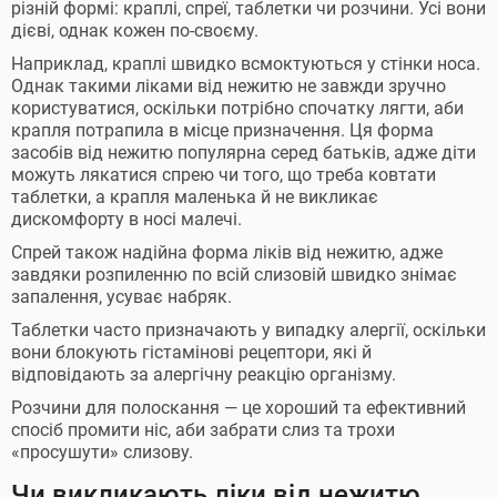
різній формі: краплі, спреї, таблетки чи розчини. Усі вони
дієві, однак кожен по-своєму.
Наприклад, краплі швидко всмоктуються у стінки носа.
Однак такими ліками від нежитю не завжди зручно
користуватися, оскільки потрібно спочатку лягти, аби
крапля потрапила в місце призначення. Ця форма
засобів від нежитю популярна серед батьків, адже діти
можуть лякатися спрею чи того, що треба ковтати
таблетки, а крапля маленька й не викликає
дискомфорту в носі малечі.
Спрей також надійна форма ліків від нежитю, адже
завдяки розпиленню по всій слизовій швидко знімає
запалення, усуває набряк.
Таблетки часто призначають у випадку алергії, оскільки
вони блокують гістамінові рецептори, які й
відповідають за алергічну реакцію організму.
Розчини для полоскання — це хороший та ефективний
спосіб промити ніс, аби забрати слиз та трохи
«просушути» слизову.
Чи викликають ліки від нежитю