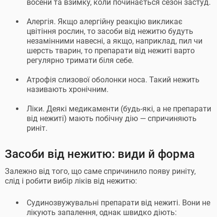
восени та взимку, коли починається сезон застуд.
Алергія. Якщо алергійну реакцію викликає
цвітіння рослин, то засоби від нежитю будуть
незамінними навесні, а якщо, наприклад, пил чи
шерсть тварин, то препарати від нежиті варто
регулярно тримати біля себе.
Атрофія слизової оболонки носа. Такий нежить
називають хронічним.
Ліки. Деякі медикаменти (будь-які, а не препарати
від нежиті) мають побічну дію — спричиняють
риніт.
Засоби від нежитю: види й форма
Залежно від того, що саме спричинило появу риніту,
слід і робити вибір ліків від нежитю:
Судинозвужувальні препарати від нежиті. Вони не
лікують запалення, однак швидко діють: