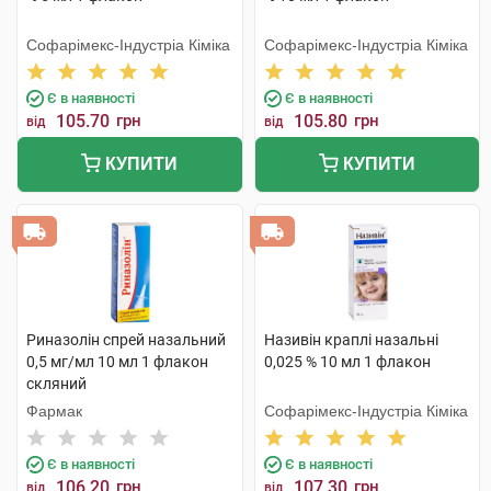
Софарімекс-Індустріа Кіміка
Софарімекс-Індустріа Кіміка
Є в наявності
Є в наявності
105.70
грн
105.80
грн
від
від
КУПИТИ
КУПИТИ
Риназолін спрей назальний
Називін краплі назальні
0,5 мг/мл 10 мл 1 флакон
0,025 % 10 мл 1 флакон
скляний
Фармак
Софарімекс-Індустріа Кіміка
Є в наявності
Є в наявності
106.20
грн
107.30
грн
від
від