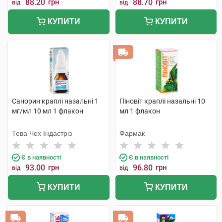
88.20
грн
88.70
грн
від
від
КУПИТИ
КУПИТИ
Санорин краплі назальні 1
Піновіт краплі назальні 10
мг/мл 10 мл 1 флакон
мл 1 флакон
Тева Чех Індастріз
Фармак
Є в наявності
Є в наявності
93.00
грн
96.80
грн
від
від
КУПИТИ
КУПИТИ