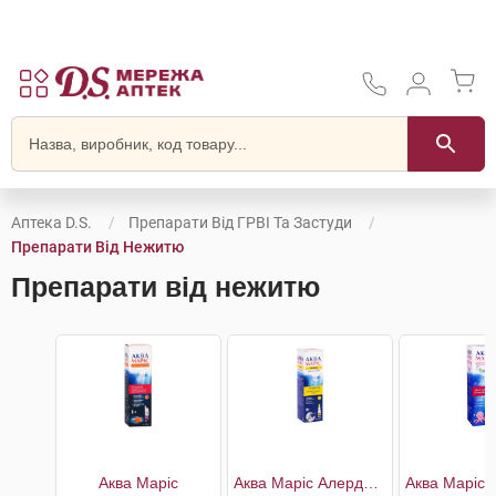
Аптека D.S.
Препарати Від ГРВІ Та Застуди
Препарати Від Нежитю
Препарати від нежитю
Аква Маріс
Аква Маріс Алерджі з ектоїном