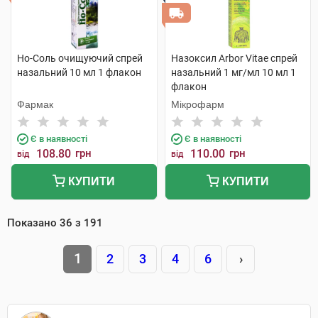
Но-Соль очищуючий спрей
Назоксил Arbor Vitae спрей
назальний 10 мл 1 флакон
назальний 1 мг/мл 10 мл 1
флакон
Фармак
Мікрофарм
Є в наявності
Є в наявності
108.80
грн
110.00
грн
від
від
КУПИТИ
КУПИТИ
Показано
36
з
191
1
2
3
4
6
›