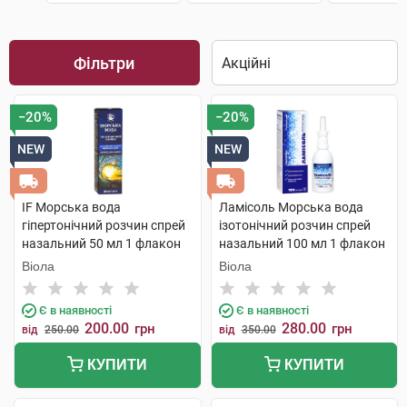
Фільтри
−20%
−20%
NEW
NEW
IF Морська вода
Ламісоль Морська вода
гіпертонічний розчин спрей
ізотонічний розчин спрей
назальний 50 мл 1 флакон
назальний 100 мл 1 флакон
Віола
Віола
Є в наявності
Є в наявності
200.00
280.00
грн
грн
від
250.00
від
350.00
КУПИТИ
КУПИТИ