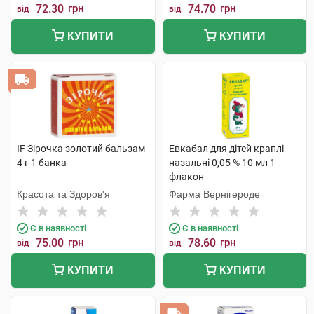
72.30
грн
74.70
грн
від
від
КУПИТИ
КУПИТИ
IF Зірочка золотий бальзам
Евкабал для дітей краплі
4 г 1 банка
назальні 0,05 % 10 мл 1
флакон
Красота та Здоров'я
Фарма Вернігероде
Є в наявності
Є в наявності
75.00
грн
78.60
грн
від
від
КУПИТИ
КУПИТИ