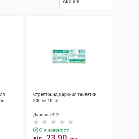
для
Стрептоцид Дарниця таблетки
кон
300 мг 10 шт
Дарниця ФФ
Є в наявності
23.90
від