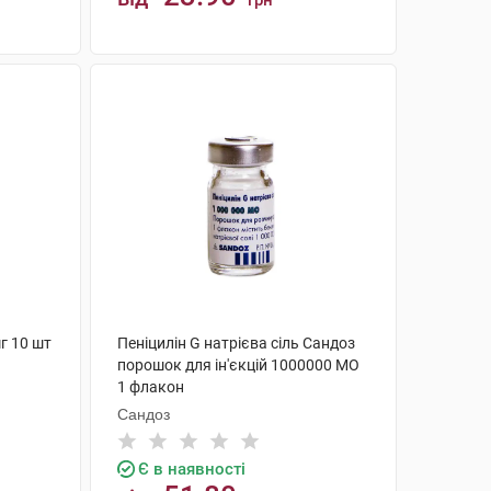
грн
КУПИТИ
г 10 шт
Пеніцилін G натрієва сіль Сандоз
порошок для ін'єкцій 1000000 МО
1 флакон
Сандоз
Є в наявності