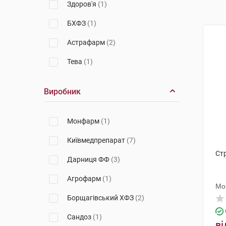
Здоров'я
(1)
БХФЗ
(1)
Астрафарм
(2)
Тева
(1)
Виробник
Монфарм
(1)
Київмедпрепарат
(7)
Ст
Дарниця ФФ
(3)
Агрофарм
(1)
Мо
Борщагівський ХФЗ
(2)
Сандоз
(1)
ві