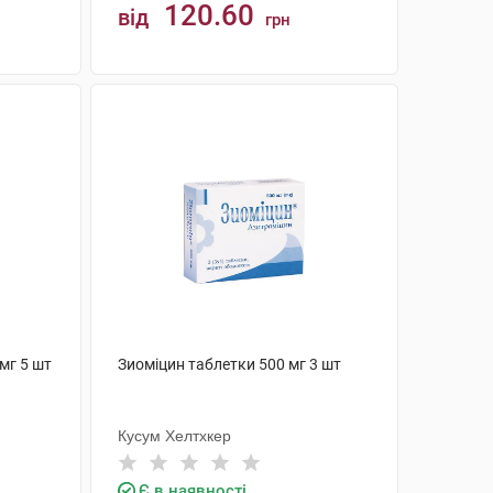
120.60
від
грн
КУПИТИ
мг 5 шт
Зиоміцин таблетки 500 мг 3 шт
Кусум Хелтхкер
Є в наявності