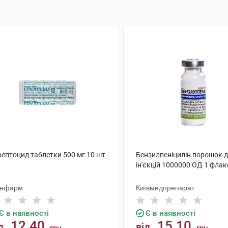
рептоцид таблетки 500 мг 10 шт
Бензилпеніцилін порошок 
ін'єкцій 1000000 ОД 1 фла
нфарм
Київмедпрепарат
Є в наявності
Є в наявності
12.40
15.10
д
від