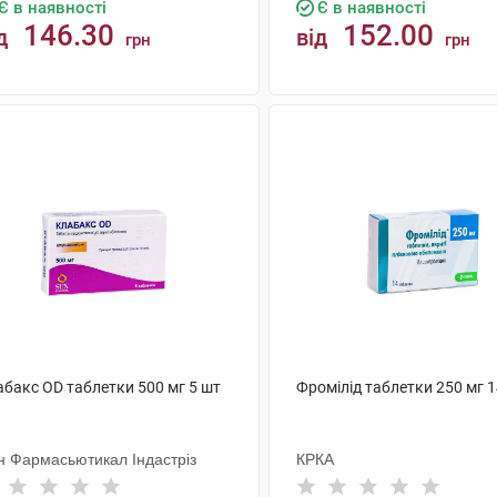
Є в наявності
Є в наявності
146.30
152.00
д
від
грн
грн
КУПИТИ
КУПИТИ
абакс OD таблетки 500 мг 5 шт
Фромілід таблетки 250 мг 
н Фармасьютикал Індастріз
КРКА