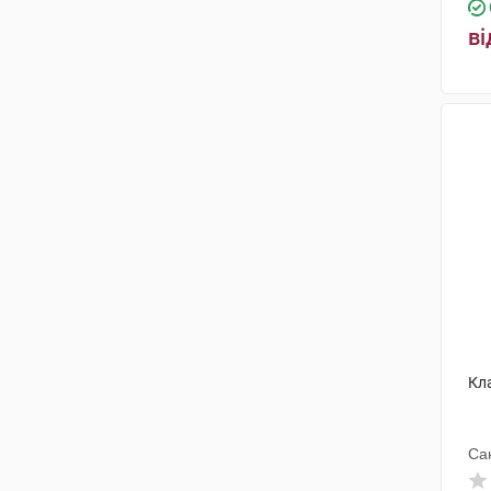
ві
Кл
Са