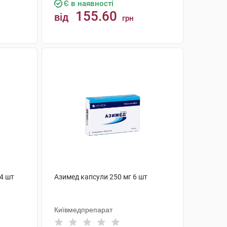
Є в наявності
155.60
від
грн
КУПИТИ
14 шт
Азимед капсули 250 мг 6 шт
Київмедпрепарат