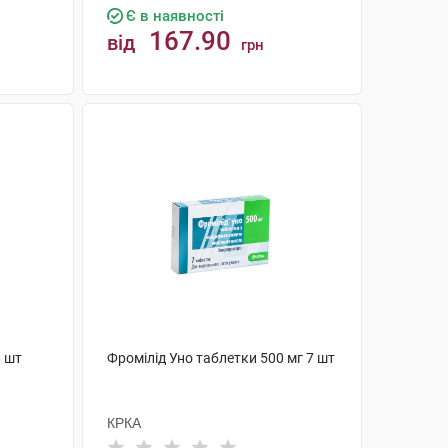
Є в наявності
167.90
від
грн
КУПИТИ
6 шт
Фромілід Уно таблетки 500 мг 7 шт
КРКА