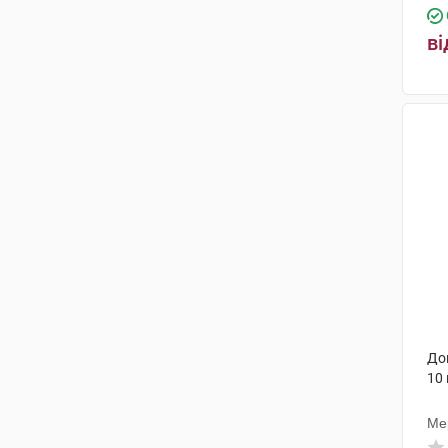
ві
До
10
Ме