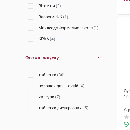
Вітаміни
(2)
Здоров'я ФК
(1)
Маклеодс Фармасьютикалс
(1)
КРКА
(4)
Кусум Хелтхкер
(2)
Форма випуску
Астрафарм
(2)
Ананта Медікеар
(1)
таблетки
(30)
Сан Фармасьютикал Індастріз
порошок для ін'єкцій
(4)
(1)
Су
10
капсули
(7)
Меркле
(1)
таблетки дисперговані
(5)
С.К.Сандоз
(3)
Аг
Уорлд Медицин Ілач Сан. Ве
Тідж
(1)