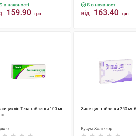
Є в наявності
Є в наявності
159.90
163.40
д
від
грн
грн
КУПИТИ
КУПИТИ
ксициклін Тева таблетки 100 мг
Зиоміцин таблетки 250 мг 
 шт
ркле
Кусум Хелтхкер