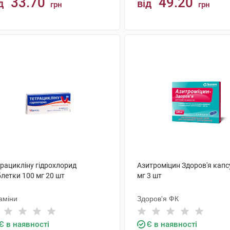
33.70
49.20
д
від
грн
грн
КУПИТИ
КУПИТИ
трацикліну гідрохлорид
Азитроміцин Здоров'я капс
летки 100 мг 20 шт
мг 3 шт
аміни
Здоров'я ФК
Є в наявності
Є в наявності