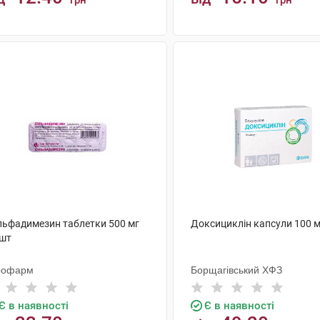
грн
грн
КУПИТИ
КУПИТИ
льфадимезин таблетки 500 мг
Доксициклін капсули 100 м
 шт
рофарм
Борщагівський ХФЗ
Є в наявності
Є в наявності