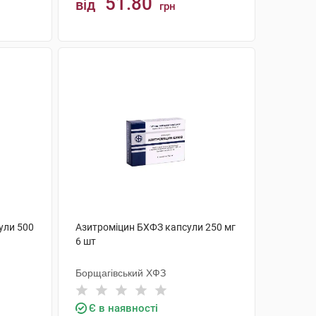
51.80
від
грн
КУПИТИ
ули 500
Азитроміцин БХФЗ капсули 250 мг
6 шт
Борщагівський ХФЗ
Є в наявності