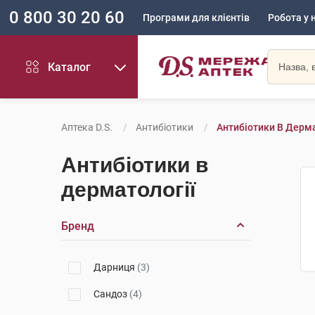
0 800 30 20 60
Програми для клієнтів
Робота у 
Каталог
Аптека D.S.
Антибіотики
Антибіотики В Дерма
Антибіотики в
дерматології
Бренд
Дарниця
(3)
Сандоз
(4)