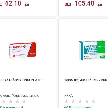
62.10
105.40
д
від
грн
грн
КУПИТИ
КУПИТИ
рокс таблетки 500 мг 3 шт
Фромілід Уно таблетки 500 
клеодс Фармасьютикалс
КРКА
Є в наявності
Є в наявності