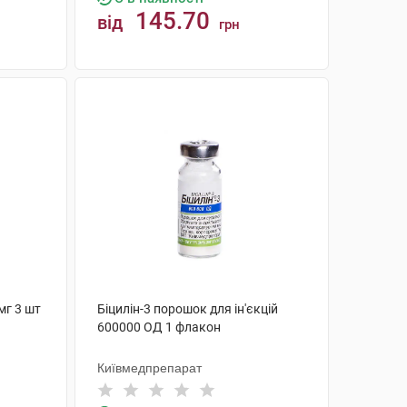
145.70
від
грн
КУПИТИ
мг 3 шт
Біцилін-3 порошок для ін'єкцій
600000 ОД 1 флакон
Київмедпрепарат