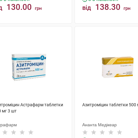
130.00
138.30
д
від
грн
грн
КУПИТИ
КУПИТИ
итроміцин Астрафарм таблетки
Азитроміцин таблетки 500 
 мг 3 шт
трафарм
Ананта Медікеар