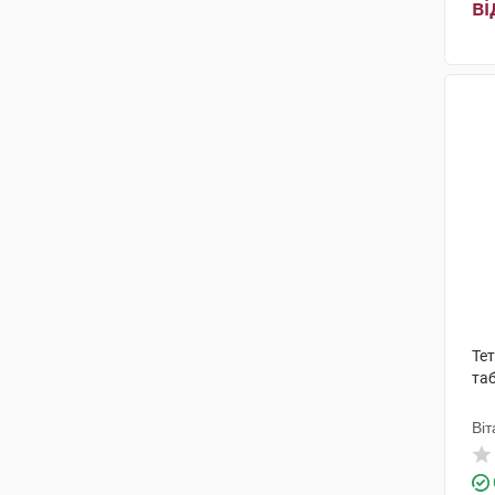
ві
Адамед Фарма
(1)
Сперко Україна
(1)
Фламінго Фармасьютикалс
(1)
Евертоджен Лайф Саєнсиз
(1)
Астеллас Фарма Юроп
(1)
ПЛІВА Хрватска
(6)
Нобел Ілач Санаї ве Тіджарет
(1)
Те
таб
Віт