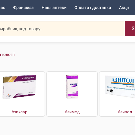
нас
Франшиза
Наші аптеки
Оплата і доставка
Акції
З
тології
Азиклар
Азимед
Азипол