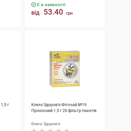
Є в наявності
53.40
від
грн
КУПИТИ
1,5 г
Ключі Здоров'я Фіточай №19
Проносний 1,5 г 20 фільтр-пакетів
Ключі Здоров'я