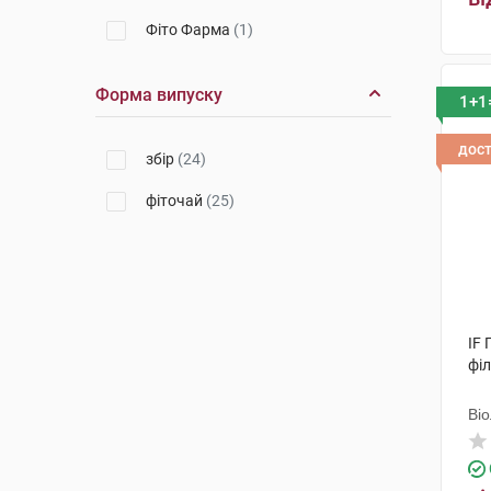
Фіто Фарма
(1)
Форма випуску
1+1
дос
збір
(24)
фіточай
(25)
IF
філ
Ві