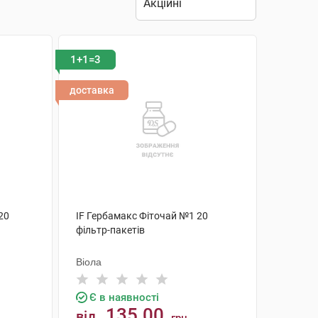
1+1=3
доставка
20
IF Гербамакс Фіточай №1 20
фільтр-пакетів
Віола
Є в наявності
135.00
від