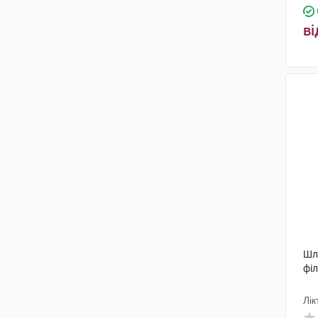
ві
Шлу
філ
Лік