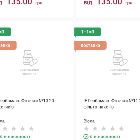
135.00
135.00
д
від
грн
грн
КУПИТИ
КУПИТИ
=3
1+1=3
тавка
доставка
 Гербамакс Фіточай №10 20
IF Гербамакс Фіточай №11 
кетиків
фільтр-пакетів
ола
Віола
Є в наявності
Є в наявності