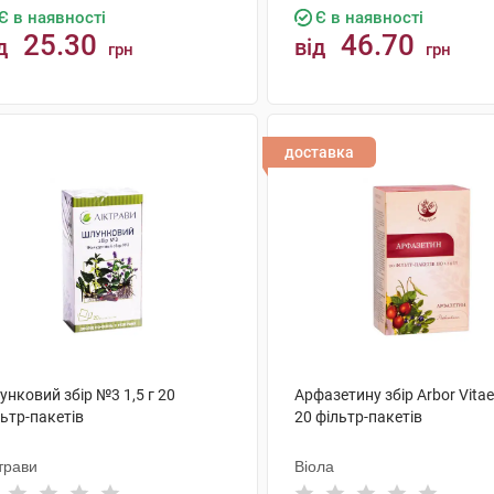
Є в наявності
Є в наявності
25.30
46.70
д
від
грн
грн
КУПИТИ
КУПИТИ
доставка
нковий збір №3 1,5 г 20
Арфазетину збір Arbor Vitae 
ьтр-пакетів
20 фільтр-пакетів
трави
Віола