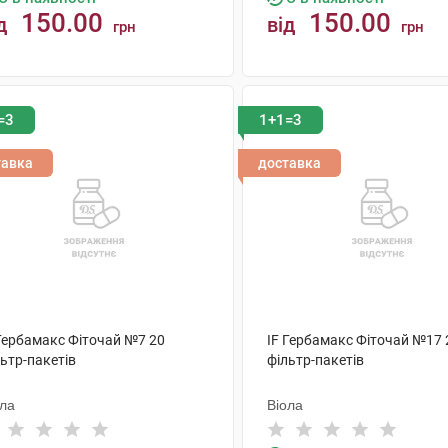
150.00
150.00
д
від
грн
грн
КУПИТИ
КУПИТИ
=3
1+1=3
тавка
доставка
 Гербамакс Фіточай №7 20
IF Гербамакс Фіточай №17 
ьтр-пакетів
фільтр-пакетів
ола
Віола