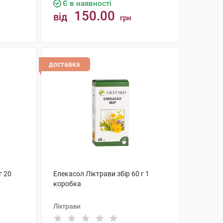
Є в наявності
150.00
від
грн
КУПИТИ
доставка
г 20
Елекасол Ліктрави збір 60 г 1
коробка
Ліктрави