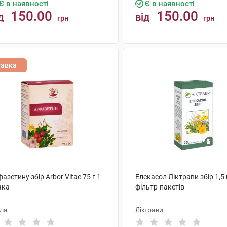
Є в наявності
Є в наявності
150.00
150.00
д
від
грн
грн
КУПИТИ
КУПИТИ
тавка
азетину збір Arbor Vitae 75 г 1
Елекасол Ліктрави збір 1,5 
чка
фільтр-пакетів
ола
Ліктрави