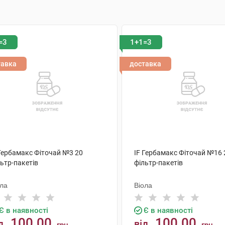
=3
1+1=3
тавка
доставка
 Гербамакс Фіточай №3 20
IF Гербамакс Фіточай №16 
ьтр-пакетів
фільтр-пакетів
ола
Віола
Є в наявності
Є в наявності
100.00
100.00
д
від