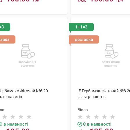
грн
грн
КУПИТИ
КУПИТИ
=3
1+1=3
тавка
доставка
 Гербамакс Фіточай №6 20
IF Гербамакс Фіточай №8 2
ьтр-пакетів
фільтр-пакетів
ола
Віола
Є в наявності
Є в наявності