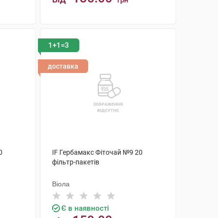
грн
КУПИТИ
1+1=3
доставка
0
IF Гербамакс Фіточай №9 20
фільтр-пакетів
Віола
Є в наявності