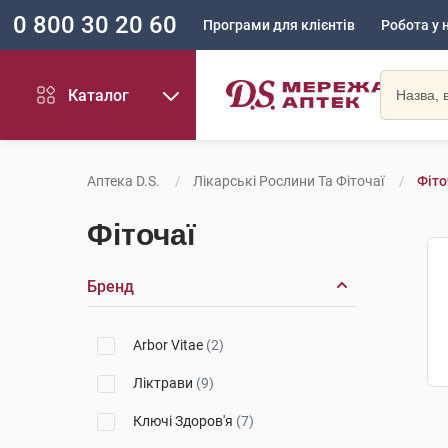
0 800 30 20 60
Програми для клієнтів
Робота у 
Каталог
Аптека D.S.
Лікарські Рослини Та Фіточаї
Фіто
Фіточаї
Бренд
Arbor Vitae
(2)
Ліктрави
(9)
Ключі Здоров'я
(7)