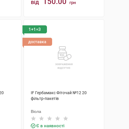
150.00
від
грн
КУПИТИ
1+1=3
доставка
20
IF Гербамакс Фіточай №12 20
фільтр-пакетів
Віола
Є в наявності