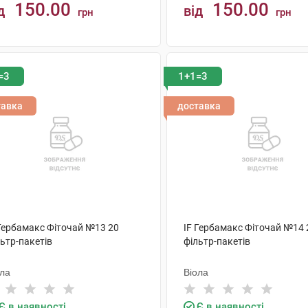
150.00
150.00
д
від
грн
грн
КУПИТИ
КУПИТИ
=3
1+1=3
тавка
доставка
 Гербамакс Фіточай №13 20
IF Гербамакс Фіточай №14 
ьтр-пакетів
фільтр-пакетів
ола
Віола
Є в наявності
Є в наявності