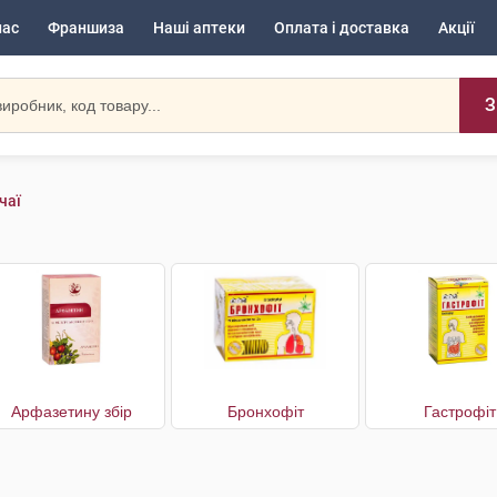
нас
Франшиза
Наші аптеки
Оплата і доставка
Акції
З
чаї
Арфазетину збір
Бронхофіт
Гастрофіт