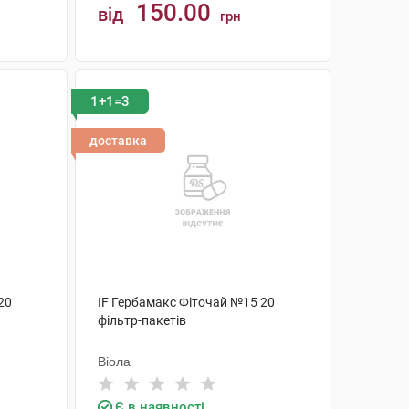
150.00
від
грн
КУПИТИ
1+1=3
доставка
20
IF Гербамакс Фіточай №15 20
фільтр-пакетів
Віола
Є в наявності