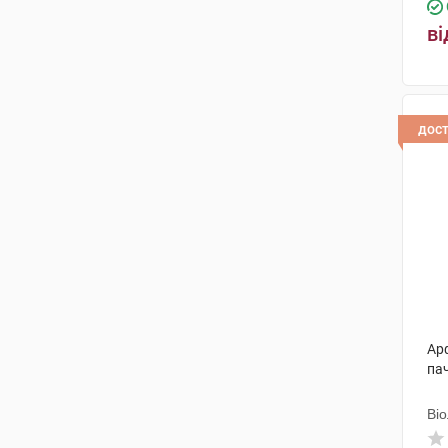
ві
дос
Арф
па
Ві