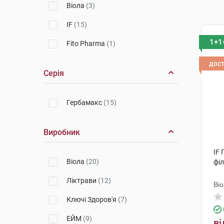
Віола
(3)
IF
(15)
1+1
Fito Pharma
(1)
дос
Серія
Гербамакс
(15)
Виробник
IF
Віола
(20)
філ
Ліктрави
(12)
Ві
Ключі Здоров'я
(7)
ЕЙМ
(9)
ві