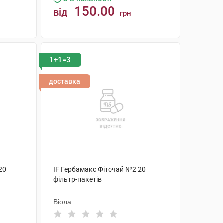
150.00
від
грн
КУПИТИ
1+1=3
доставка
20
IF Гербамакс Фіточай №2 20
фільтр-пакетів
Віола