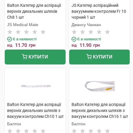
Balton Катетер для аспірації
JS Катетер аспіраційний
верхніх дихальних шляхів
вакуумним контролем Fr 10
Ch8 1 шт
чорний 1 шт
JS Medical Mate
Джансу Чанкан
Є в наявності
Є в наявності
11.70
грн
11.90
грн
від
від
КУПИТИ
КУПИТИ
Balton Катетер для аспірації
Balton Катетер для аспірації
верхніх дихальних шляхів з
верхніх дихальних шляхів з
вакуум контролем Ch10 1 шт
вакуум контролем Ch16 1 шт
Балтон
Балтон