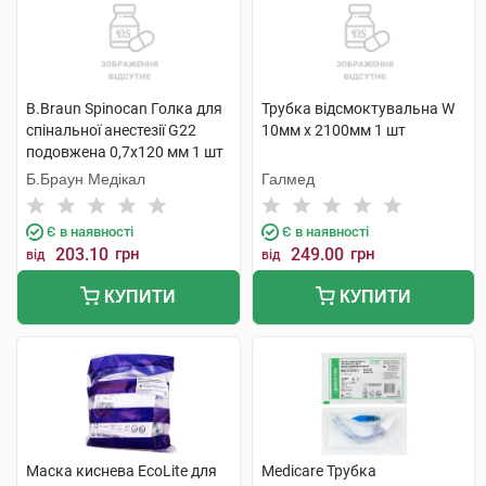
B.Braun Spinocan Голка для
Трубка відсмоктувальна W
спінальної анестезії G22
10мм х 2100мм 1 шт
подовжена 0,7х120 мм 1 шт
Б.Браун Медікал
Галмед
Є в наявності
Є в наявності
203.10
грн
249.00
грн
від
від
КУПИТИ
КУПИТИ
Маска киснева EcoLite для
Medicare Трубка