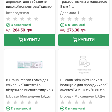
дорослих, для забезпечення
трахеостомічна з манжетою
високої концентрації кисню
8 мм 1 шт
з кисневою трубкою 1 шт
Інтерседжікал
Допомога-1
Є в наявності
Є в наявності
264.50
грн
276.30
грн
від
від
КУПИТИ
КУПИТИ
B.Braun Pencan Голка для
B.Braun Stimuplex Голка з
спінальної анестезії з
ізоляцією для провідникової
вістрям олівцевого типу 25G
анестезії A 21 G x 2" 0.80 x 50
0,53х88 мм 1 шт
мм 1 шт
Б.Браун Мілсанджен ЕйДжі
Б.Браун Мілсанджен ЕйДжі
Є в наявності
Є в наявності