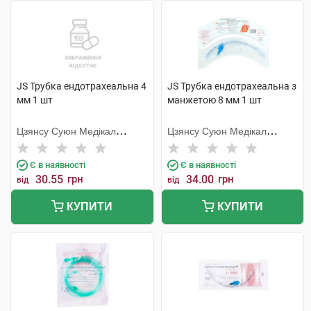
JS Трубка ендотрахеальна 4
JS Трубка ендотрахеальна з
мм 1 шт
манжетою 8 мм 1 шт
Цзянсу Суюн Медікал
Цзянсу Суюн Медікал
Метіріалс
Метіріалс
Є в наявності
Є в наявності
30.55
грн
34.00
грн
від
від
КУПИТИ
КУПИТИ