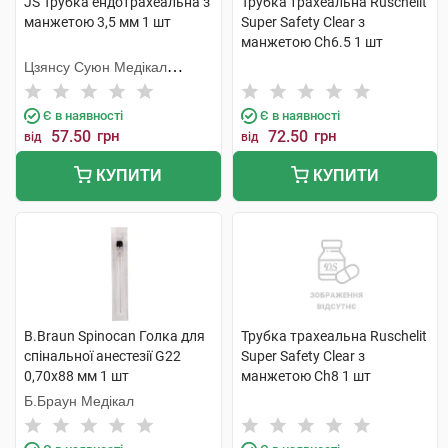
JS Трубка ендотрахеальна з
Трубка трахеальна Ruschelit
манжетою 3,5 мм 1 шт
Super Safety Clear з
манжетою Ch6.5 1 шт
Цзянсу Суюн Медікал
Метіріалс
Є в наявності
Є в наявності
57.50
грн
72.50
грн
від
від
КУПИТИ
КУПИТИ
B.Braun Spinocan Голка для
Трубка трахеальна Ruschelit
спінальної анестезії G22
Super Safety Clear з
0,70x88 мм 1 шт
манжетою Ch8 1 шт
Б.Браун Медікал