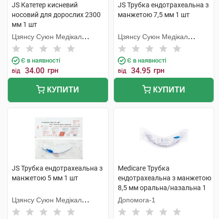
JS Катетер кисневий
JS Трубка ендотрахеальна з
носовий для дорослих 2300
манжетою 7,5 мм 1 шт
мм 1 шт
Цзянсу Суюн Медікал
Цзянсу Суюн Медікал
Метіріалс
Метіріалс
Є в наявності
Є в наявності
34.00
грн
34.95
грн
від
від
КУПИТИ
КУПИТИ
JS Трубка ендотрахеальна з
Medicare Трубка
манжетою 5 мм 1 шт
ендотрахеальна з манжетою
8,5 мм оральна/назальна 1
шт
Цзянсу Суюн Медікал
Допомога-1
Метіріалс