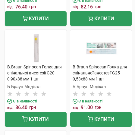
Є в наявності
Є в наявності
76.40
грн
82.16
грн
від
від
КУПИТИ
КУПИТИ
B.Braun Spinocan Голка для
B.Braun Spinocan Голка для
спінальної анестезії G20
спінальної анестезії G25
0,90x88 мм 1 шт
0,53x88 мм 1 шт
Б.Браун Медікал
Б.Браун Медікал
Є в наявності
Є в наявності
86.40
грн
91.00
грн
від
від
КУПИТИ
КУПИТИ