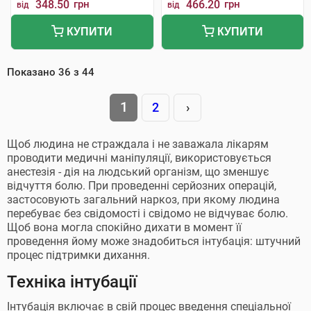
348.50
грн
466.20
грн
від
від
КУПИТИ
КУПИТИ
Показано
36
з
44
1
2
›
Щоб людина не страждала і не заважала лікарям
проводити медичні маніпуляції, використовується
анестезія - дія на людський організм, що зменшує
відчуття болю. При проведенні серйозних операцій,
застосовують загальний наркоз, при якому людина
перебуває без свідомості і свідомо не відчуває болю.
Щоб вона могла спокійно дихати в момент її
проведення йому може знадобиться інтубація: штучний
процес підтримки дихання.
Техніка інтубації
Інтубація включає в свій процес введення спеціальної