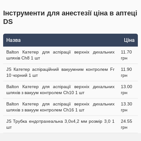
Інструменти для анестезії ціна в аптеці
DS
Назва
Ціна
Balton Катетер для аспірації верхніх дихальних
11.70
шляхів Ch8 1 шт
грн
JS Катетер аспіраційний вакуумним контролем Fr
11.90
10 чорний 1 шт
грн
Balton Катетер для аспірації верхніх дихальних
13.00
шляхів з вакуум контролем Ch10 1 шт
грн
Balton Катетер для аспірації верхніх дихальних
13.30
шляхів з вакуум контролем Ch16 1 шт
грн
JS Трубка ендотрахеальна 3,0х4,2 мм розмір 3,0 1
24.55
шт
грн