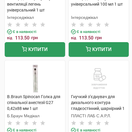
вентиляції легень
універсальний 100 мл 1 шт
універсальний 1 шт
Інтерседжікал
Інтерседжікал
Є в наявності
Є в наявності
113.50
грн
113.50
грн
від
від
КУПИТИ
КУПИТИ
B.Braun Spinocan Голка для
Гнучкий з’єднувач для
спінальної анестезії G27
дихального контура
0,42x88 мм 1 шт
гладкостінний, шарнірний 1
шт
Б.Браун Медікал
ПЛАСТІ ЛАБ С.А.Р.Л.
Є в наявності
Є в наявності