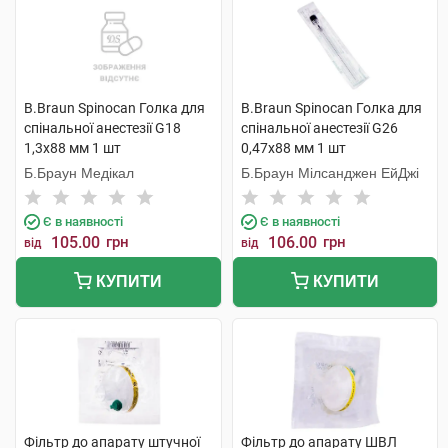
B.Braun Spinocan Голка для
B.Braun Spinocan Голка для
спінальної анестезії G18
спінальної анестезії G26
1,3x88 мм 1 шт
0,47x88 мм 1 шт
Б.Браун Медікал
Б.Браун Мілсанджен ЕйДжі
Є в наявності
Є в наявності
105.00
грн
106.00
грн
від
від
КУПИТИ
КУПИТИ
Фільтр до апарату штучної
Фільтр до апарату ШВЛ