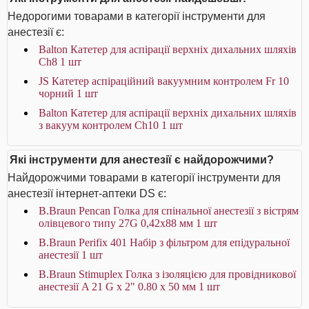
Недорогими товарами в категорії інструменти для
анестезії є:
Balton Катетер для аспірації верхніх дихальних шляхів
Ch8 1 шт
JS Катетер аспіраційний вакуумним контролем Fr 10
чорний 1 шт
Balton Катетер для аспірації верхніх дихальних шляхів
з вакуум контролем Ch10 1 шт
Які інструменти для анестезії є найдорожчими?
Найдорожчими товарами в категорії інструменти для
анестезії інтернет-аптеки DS є:
B.Braun Pencan Голка для спінальної анестезії з вістрям
олівцевого типу 27G 0,42х88 мм 1 шт
B.Braun Perifix 401 Набір з фільтром для епідуральної
анестезії 1 шт
B.Braun Stimuplex Голка з ізоляцією для провідникової
анестезії A 21 G x 2" 0.80 x 50 мм 1 шт