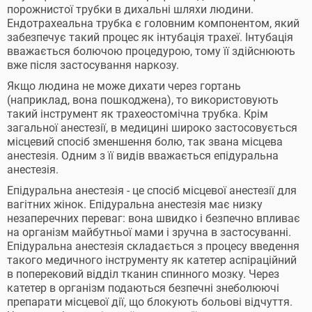
порожнистої трубки в дихальні шляхи людини.
Ендотрахеальна трубка є головним компонентом, який
забезпечує такий процес як інтубація трахеї. Інтубація
вважається болючою процедурою, тому її здійснюють
вже після застосування наркозу.
Якщо людина не може дихати через гортань
(наприклад, вона пошкоджена), то використовують
такий інструмент як трахеостомічна трубка. Крім
загальної анестезії, в медицині широко застосовується
місцевий спосіб зменшення болю, так звана місцева
анестезія. Одним з її видів вважається епідуральна
анестезія.
Епідуральна анестезія - це спосіб місцевої анестезії для
вагітних жінок. Епідуральна анестезія має низку
незаперечних переваг: вона швидко і безпечно впливає
на організм майбутньої мами і зручна в застосуванні.
Епідуральна анестезія складається з процесу введення
такого медичного інструменту як катетер аспіраційний
в поперековий відділ тканин спинного мозку. Через
катетер в організм подаються безпечні знеболюючі
препарати місцевої дії, що блокують больові відчуття.