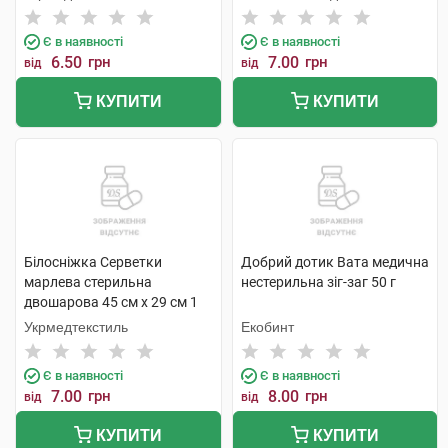
Є в наявності
Є в наявності
6.50
грн
7.00
грн
від
від
КУПИТИ
КУПИТИ
Білосніжка Серветки
Добрий дотик Вата медична
марлева стерильна
нестерильна зіг-заг 50 г
двошарова 45 см х 29 см 1
шт
Укрмедтекстиль
Екобинт
Є в наявності
Є в наявності
7.00
грн
8.00
грн
від
від
КУПИТИ
КУПИТИ