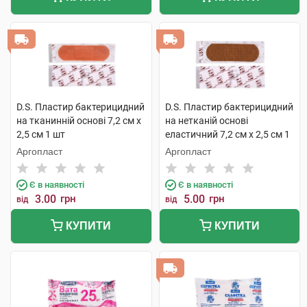
D.S. Пластир бактерицидний
D.S. Пластир бактерицидний
на тканинній основі 7,2 см х
на нетканій основі
2,5 см 1 шт
еластичний 7,2 см х 2,5 см 1
шт
Аргопласт
Аргопласт
Є в наявності
Є в наявності
3.00
грн
5.00
грн
від
від
КУПИТИ
КУПИТИ