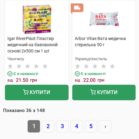
Igar RiverPlast Пластир
Arbor Vitae Вата медична
медичний на бавовняній
стерильна 50 г
основі 2х500 см 1 шт
Чангжоу
Укрмедтекстиль
Є в наявності
Є в наявності
21.50
грн
22.00
грн
від
від
КУПИТИ
КУПИТИ
Показано
36
з
148
1
2
3
4
5
›