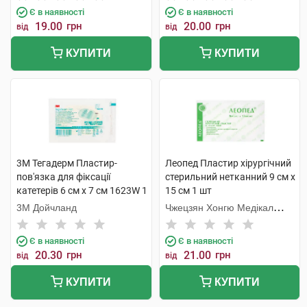
Є в наявності
Є в наявності
19.00
грн
20.00
грн
від
від
КУПИТИ
КУПИТИ
3M Тегадерм Пластир-
Леопед Пластир хірургічний
пов'язка для фіксації
стерильний нетканний 9 см х
катетерів 6 см х 7 см 1623W 1
15 см 1 шт
шт
3М Дойчланд
Чжецзян Хонгю Медікал
Коммодіті
Є в наявності
Є в наявності
20.30
грн
21.00
грн
від
від
КУПИТИ
КУПИТИ