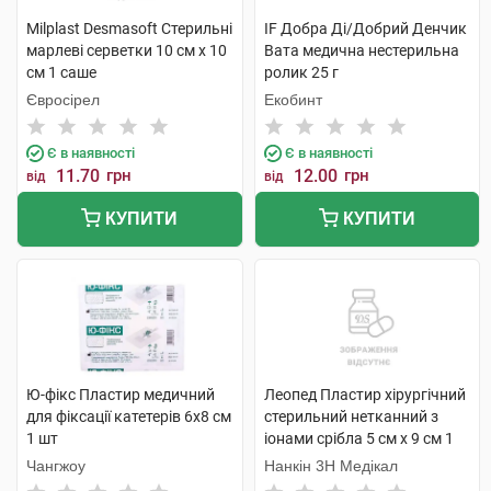
Milplast Desmasoft Стерильні
IF Добра Ді/Добрий Денчик
марлеві серветки 10 см x 10
Вата медична нестерильна
см 1 саше
ролик 25 г
Євросірел
Екобинт
Є в наявності
Є в наявності
11.70
грн
12.00
грн
від
від
КУПИТИ
КУПИТИ
Ю-фікс Пластир медичний
Леопед Пластир хірургічний
для фіксації катетерів 6х8 см
стерильний нетканний з
1 шт
іонами срібла 5 см х 9 см 1
шт
Чангжоу
Нанкін 3H Медікал