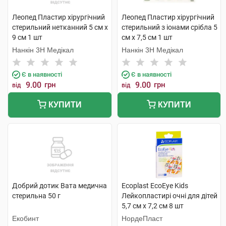
Леопед Пластир хірургічний
Леопед Пластир хірургічний
стерильний нетканний 5 см х
стерильний з іонами срібла 5
9 см 1 шт
см х 7,5 см 1 шт
Нанкін 3H Медікал
Нанкін 3H Медікал
Є в наявності
Є в наявності
9.00
грн
9.00
грн
від
від
КУПИТИ
КУПИТИ
Добрий дотик Вата медична
Ecoplast EcoEye Kids
стерильна 50 г
Лейкопластирі очні для дітей
5,7 см x 7,2 см 8 шт
Екобинт
НордеПласт