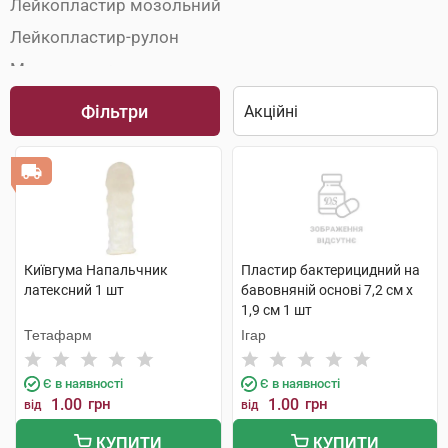
Лейкопластир мозольний
Лейкопластир-рулон
Марля медична
Медичні пов'язки
Фільтри
Пакети перев'язочні
Серветки медичні
Київгума Напальчник
Пластир бактерицидний на
латексний 1 шт
бавовняній основі 7,2 см х
1,9 см 1 шт
Тетафарм
Ігар
Є в наявності
Є в наявності
1.00
грн
1.00
грн
від
від
КУПИТИ
КУПИТИ