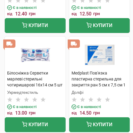
Є в наявності
Є в наявності
12.40
грн
12.50
грн
від
від
КУПИТИ
КУПИТИ
Білосніжка Серветки
Medplast Пов'язка
марлеві стерильні
пластирна стерильна для
чотиришарові 16x14 cм 5 шт
закриття ран 5 см х 7,5 см 1
шт
Укрмедтекстиль
Долфі
Є в наявності
Є в наявності
13.00
грн
14.50
грн
від
від
КУПИТИ
КУПИТИ