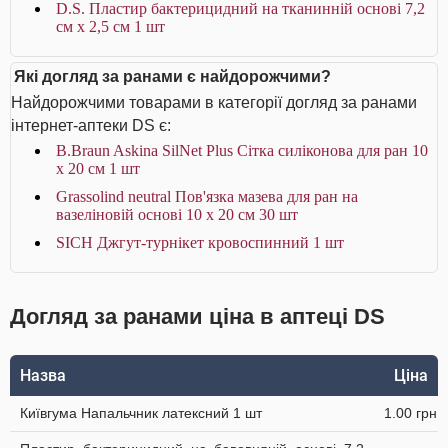
D.S. Пластир бактерицидний на тканинній основі 7,2
см х 2,5 см 1 шт
Які догляд за ранами є найдорожчими?
Найдорожчими товарами в категорії догляд за ранами
інтернет-аптеки DS є:
B.Braun Askina SilNet Plus Сітка силіконова для ран 10
x 20 см 1 шт
Grassolind neutral Пов'язка мазева для ран на
вазеліновій основі 10 х 20 см 30 шт
SICH Джгут-турнікет кровоспинний 1 шт
Догляд за ранами ціна в аптеці DS
Назва
Ціна
Київгума Напальчник латексний 1 шт
1.00 грн