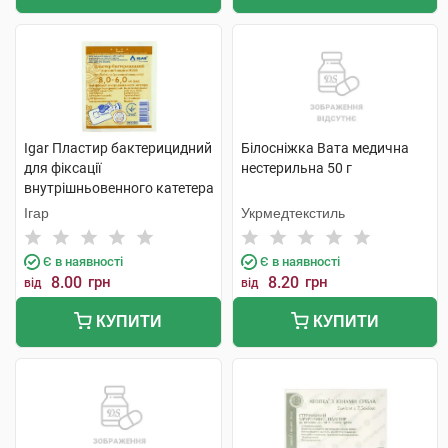
Igar Пластир бактерицидний
Білосніжка Вата медична
для фіксації
нестерильна 50 г
внутрішньовенного катетера
стерильний 6 см х 8 см 1 шт
Ігар
Укрмедтекстиль
Є в наявності
Є в наявності
8.00
грн
8.20
грн
від
від
КУПИТИ
КУПИТИ