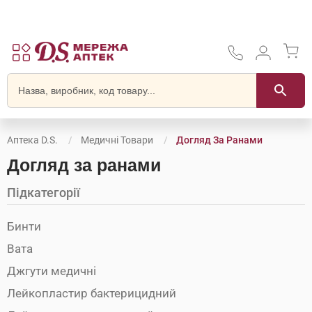
Аптека D.S.
Медичні Товари
Догляд За Ранами
Догляд за ранами
Підкатегорії
Бинти
Вата
Джгути медичні
Лейкопластир бактерицидний