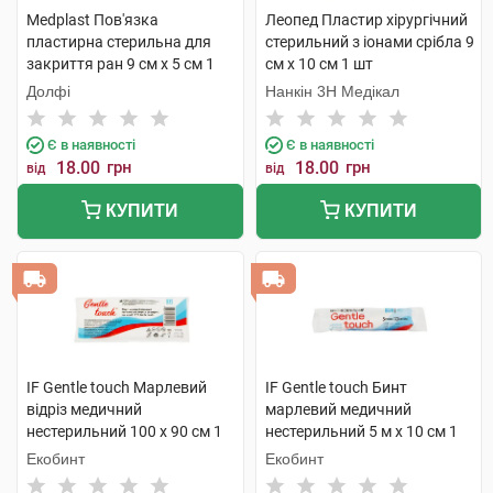
Medplast Пов'язка
Леопед Пластир хірургічний
пластирна стерильна для
стерильний з іонами срібла 9
закриття ран 9 см х 5 см 1
см х 10 см 1 шт
шт
Долфі
Нанкін 3H Медікал
Є в наявності
Є в наявності
18.00
грн
18.00
грн
від
від
КУПИТИ
КУПИТИ
IF Gentle touch Марлевий
IF Gentle touch Бинт
відріз медичний
марлевий медичний
нестерильний 100 х 90 см 1
нестерильний 5 м х 10 см 1
шт
шт
Екобинт
Екобинт