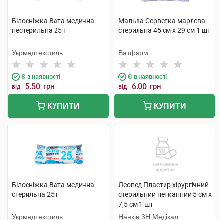
Білосніжка Вата медична
Мальва Серветка марлева
нестерильна 25 г
стерильна 45 см x 29 cм 1 шт
Укрмедтекстиль
Ватфарм
Є в наявності
Є в наявності
5.50
грн
6.00
грн
від
від
КУПИТИ
КУПИТИ
Білосніжка Вата медична
Леопед Пластир хірургічний
стерильна 25 г
стерильний нетканний 5 см х
7,5 см 1 шт
Укрмедтекстиль
Нанкін 3H Медікал