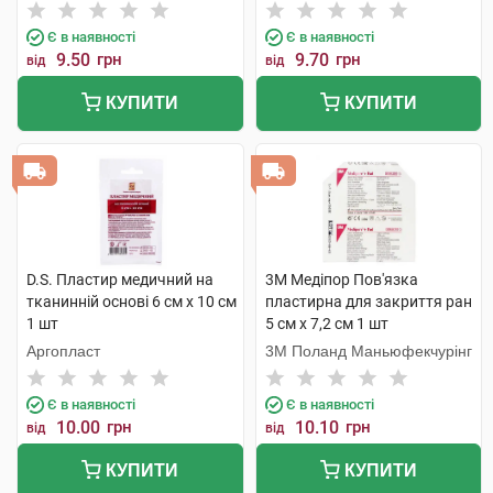
Є в наявності
Є в наявності
9.50
грн
9.70
грн
від
від
КУПИТИ
КУПИТИ
D.S. Пластир медичний на
3M Медіпор Пов'язка
тканинній основі 6 см х 10 см
пластирна для закриття ран
1 шт
5 см x 7,2 см 1 шт
Аргопласт
3M Поланд Маньюфекчурінг
Є в наявності
Є в наявності
10.00
грн
10.10
грн
від
від
КУПИТИ
КУПИТИ