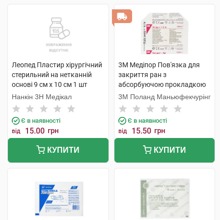
Леопед Пластир хірургічний
3M Медіпор Пов'язка для
стерильний на нетканній
закриття ран з
основі 9 см х 10 см 1 шт
абсорбуючою прокладкою
розмір 6 см х 10 см 1 шт
Нанкін 3H Медікал
3M Поланд Маньюфекчурінг
Є в наявності
Є в наявності
15.00
грн
15.50
грн
від
від
КУПИТИ
КУПИТИ