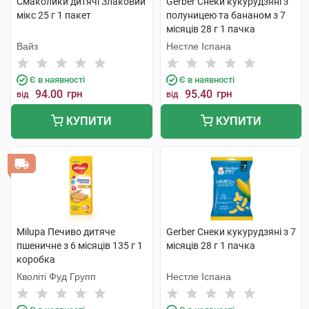
Смаколики дитячі Злаковий
Gerber Снеки кукурудзяні з
мікс 25 г 1 пакет
полуницею та бананом з 7
місяців 28 г 1 пачка
Вайз
Нестле Іспана
Є в наявності
Є в наявності
94.00
грн
95.40
грн
від
від
КУПИТИ
КУПИТИ
Milupa Печиво дитяче
Gerber Снеки кукурудзяні з 7
пшеничне з 6 місяців 135 г 1
місяців 28 г 1 пачка
коробка
Кволіті Фуд Групп
Нестле Іспана