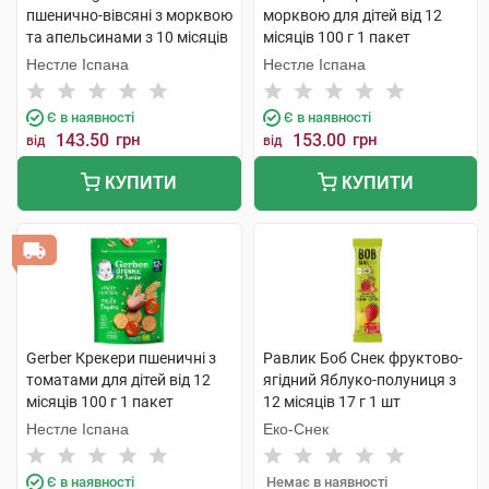
пшенично-вівсяні з морквою
морквою для дітей від 12
та апельсинами з 10 місяців
місяців 100 г 1 пакет
35 г 1 банка
Нестле Іспана
Нестле Іспана
Є в наявності
Є в наявності
143.50
грн
153.00
грн
від
від
КУПИТИ
КУПИТИ
Gerber Крекери пшеничні з
Равлик Боб Снек фруктово-
томатами для дітей від 12
ягідний Яблуко-полуниця з
місяців 100 г 1 пакет
12 місяців 17 г 1 шт
Нестле Іспана
Еко-Снек
Є в наявності
Немає в наявності