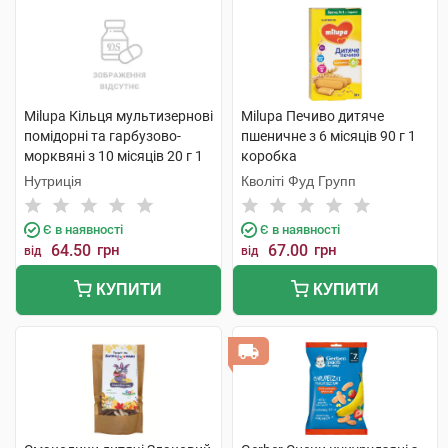
Milupa Кільця мультизернові
Milupa Печиво дитяче
помідорні та гарбузово-
пшеничне з 6 місяців 90 г 1
морквяні з 10 місяців 20 г 1
коробка
пакет
Нутриція
Кволіті Фуд Групп
Є в наявності
Є в наявності
64.50
грн
67.00
грн
від
від
КУПИТИ
КУПИТИ