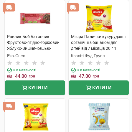
Равлик Боб Батончик
Milupa Палички кукурудзяні
Фруктово-ягідно-горіховий
органічні з бананом для
Яблуко-Вишня-Кешью-
дітей від 7 місяців 20 г 1
Криспи Кіноа 35 г 1 шт
пакет
Еко-Снек
Кволіті Фуд Групп
Є в наявності
Є в наявності
44.00
грн
47.00
грн
від
від
КУПИТИ
КУПИТИ