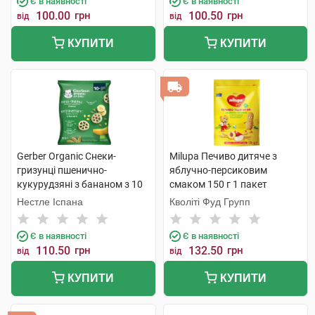
Є в наявності
Є в наявності
100.00
грн
100.50
грн
від
від
КУПИТИ
КУПИТИ
Gerber Organic Снеки-
Milupa Печиво дитяче з
гризунці пшенично-
яблучно-персиковим
кукурудзяні з бананом з 10
смаком 150 г 1 пакет
місяців 28 г 1 пачка
Нестле Іспана
Кволіті Фуд Групп
Є в наявності
Є в наявності
110.50
грн
132.50
грн
від
від
КУПИТИ
КУПИТИ