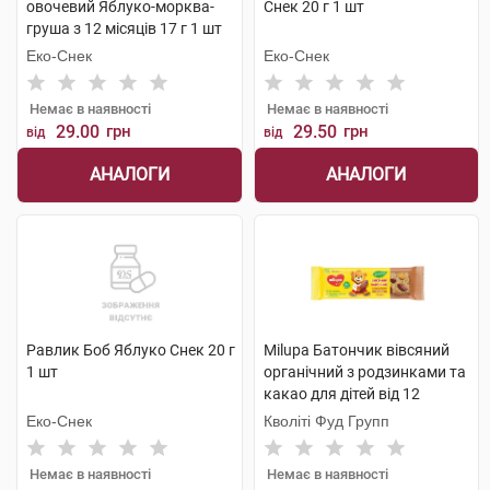
овочевий Яблуко-морква-
Снек 20 г 1 шт
груша з 12 місяців 17 г 1 шт
Еко-Снек
Еко-Снек
Немає в наявності
Немає в наявності
29.00
грн
29.50
грн
від
від
АНАЛОГИ
АНАЛОГИ
Равлик Боб Яблуко Снек 20 г
Milupa Батончик вівсяний
1 шт
органічний з родзинками та
какао для дітей від 12
місяців 20 г
Еко-Снек
Кволіті Фуд Групп
Немає в наявності
Немає в наявності