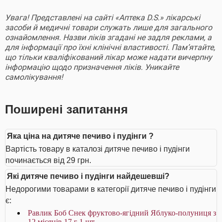
Увага! Представлені на сайті «Аптека D.S.» лікарські
засоби й медичні товари служать лише для загального
ознайомлення. Назви ліків згадані не задля реклами, а
для інформації про їхні клінічні властивості. Пам’ятайте,
що тільки кваліфікований лікар може надати вичерпну
інформацію щодо призначення ліків. Уникайте
самолікування!
Поширені запитання
Яка ціна на дитяче печиво і пудінги ?
Вартість товару в каталозі дитяче печиво і пудінги
починається від 29 грн.
Які дитяче печиво і пудінги найдешевші?
Недорогими товарами в категорії дитяче печиво і пудінги
є:
Равлик Боб Снек фруктово-ягідний Яблуко-полуниця з
12 місяців 17 г 1 шт