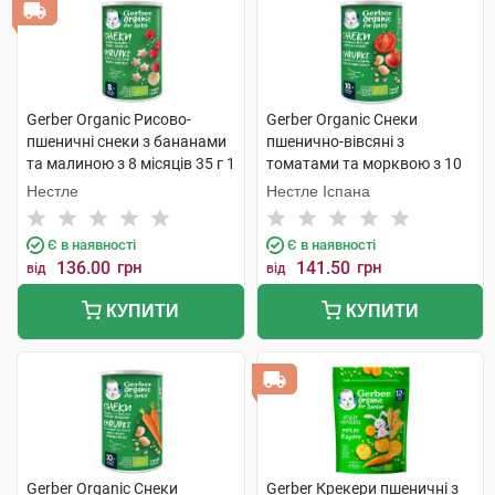
Gerber Organic Рисово-
Gerber Organic Снеки
пшеничні снеки з бананами
пшенично-вівсяні з
та малиною з 8 місяців 35 г 1
томатами та морквою з 10
банка
місяців 35 г 1 банка
Нестле
Нестле Іспана
Є в наявності
Є в наявності
136.00
грн
141.50
грн
від
від
КУПИТИ
КУПИТИ
Gerber Organic Снеки
Gerber Крекери пшеничні з