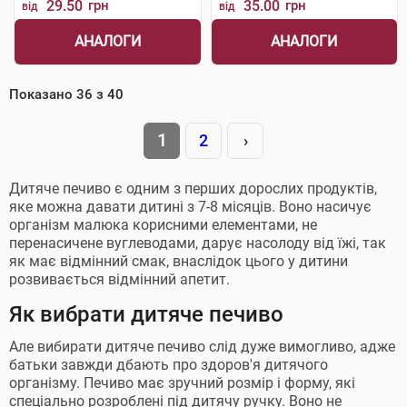
29.50
грн
35.00
грн
від
від
АНАЛОГИ
АНАЛОГИ
Показано
36
з
40
1
2
›
Дитяче печиво є одним з перших дорослих продуктів,
яке можна давати дитині з 7-8 місяців. Воно насичує
організм малюка корисними елементами, не
перенасичене вуглеводами, дарує насолоду від їжі, так
як має відмінний смак, внаслідок цього у дитини
розвивається відмінний апетит.
Як вибрати дитяче печиво
Але вибирати дитяче печиво слід дуже вимогливо, адже
батьки завжди дбають про здоров'я дитячого
організму. Печиво має зручний розмір і форму, які
спеціально розроблені під дитячу ручку. Воно не