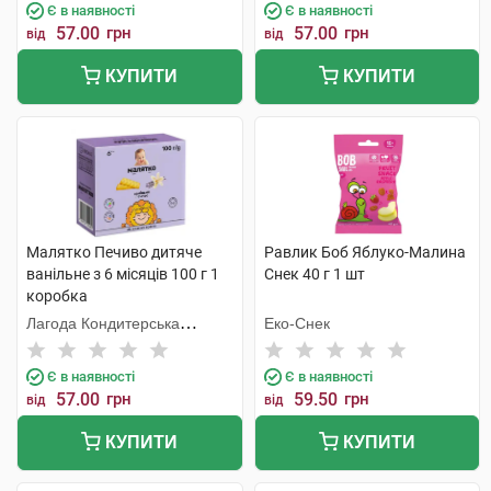
Є в наявності
Є в наявності
57.00
грн
57.00
грн
від
від
КУПИТИ
КУПИТИ
Малятко Печиво дитяче
Равлик Боб Яблуко-Малина
ванільне з 6 місяців 100 г 1
Снек 40 г 1 шт
коробка
Лагода Кондитерська
Еко-Снек
Фабрика
Є в наявності
Є в наявності
57.00
грн
59.50
грн
від
від
КУПИТИ
КУПИТИ