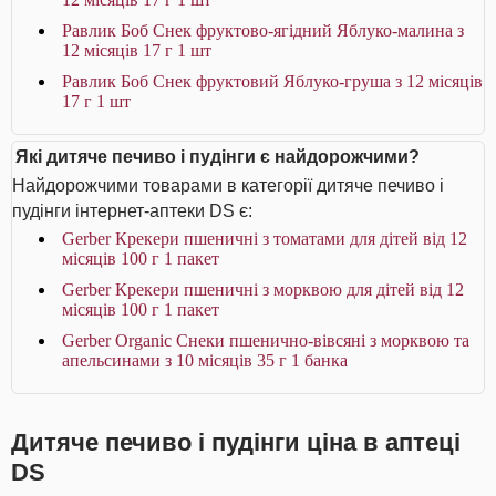
Равлик Боб Снек фруктово-ягідний Яблуко-малина з
12 місяців 17 г 1 шт
Равлик Боб Снек фруктовий Яблуко-груша з 12 місяців
17 г 1 шт
Які дитяче печиво і пудінги є найдорожчими?
Найдорожчими товарами в категорії дитяче печиво і
пудінги інтернет-аптеки DS є:
Gerber Крекери пшеничні з томатами для дітей від 12
місяців 100 г 1 пакет
Gerber Крекери пшеничні з морквою для дітей від 12
місяців 100 г 1 пакет
Gerber Organic Снеки пшенично-вівсяні з морквою та
апельсинами з 10 місяців 35 г 1 банка
Дитяче печиво і пудінги ціна в аптеці
DS