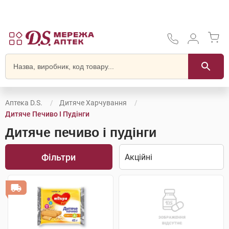
Аптека D.S.
Дитяче Харчування
Дитяче Печиво І Пудінги
Дитяче печиво і пудінги
Фільтри