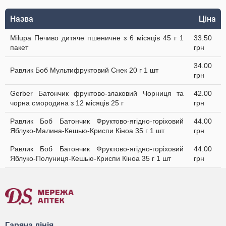
Назва
Ціна
Milupa Печиво дитяче пшеничне з 6 місяців 45 г 1
33.50
пакет
грн
34.00
Равлик Боб Мультифруктовий Cнек 20 г 1 шт
грн
Gerber Батончик фруктово-злаковий Чорниця та
42.00
чорна смородина з 12 місяців 25 г
грн
Равлик Боб Батончик Фруктово-ягідно-горіховий
44.00
Яблуко-Малина-Кешью-Криспи Кіноа 35 г 1 шт
грн
Равлик Боб Батончик Фруктово-ягідно-горіховий
44.00
Яблуко-Полуниця-Кешью-Криспи Кіноа 35 г 1 шт
грн
Гаряча лінія