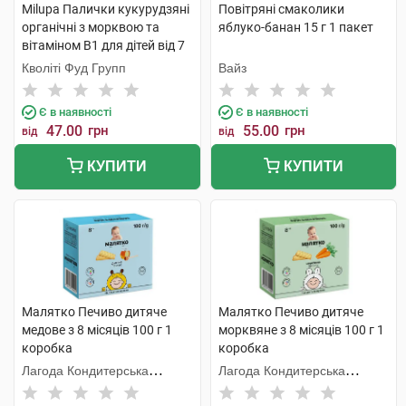
Milupa Палички кукурудзяні
Повітряні смаколики
органічні з морквою та
яблуко-банан 15 г 1 пакет
вітаміном В1 для дітей від 7
місяців 20 г 1 пакет
Кволіті Фуд Групп
Вайз
Є в наявності
Є в наявності
47.00
грн
55.00
грн
від
від
КУПИТИ
КУПИТИ
Малятко Печиво дитяче
Малятко Печиво дитяче
медове з 8 місяців 100 г 1
морквяне з 8 місяців 100 г 1
коробка
коробка
Лагода Кондитерська
Лагода Кондитерська
Фабрика
Фабрика