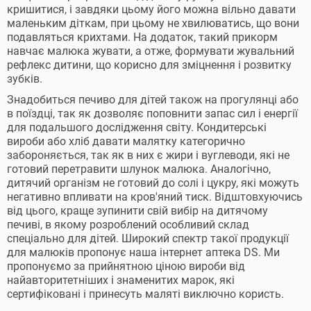
кришитися, і завдяки цьому його можна вільно давати
маленьким діткам, при цьому не хвилюватись, що вони
подавляться крихтами. На додаток, такий прикорм
навчає малюка жувати, а отже, формувати жувальний
рефлекс дитини, що корисно для зміцнення і розвитку
зубків.
Знадобиться печиво для дітей також на прогулянці або
в поїздці, так як дозволяє поповнити запас сил і енергії
для подальшого дослідження світу. Кондитерські
вироби або хліб давати малятку категорично
забороняється, так як в них є жири і вуглеводи, які не
готовий перетравити шлунок малюка. Аналогічно,
дитячий організм не готовий до солі і цукру, які можуть
негативно впливати на кров'яний тиск. Відштовхуючись
від цього, краще зупинити свій вибір на дитячому
печиві, в якому розроблений особливий склад
спеціально для дітей. Широкий спектр такої продукції
для малюків пропонує наша інтернет аптека DS. Ми
пропонуємо за прийнятною ціною вироби від
найавторитетніших і знаменитих марок, які
сертифіковані і принесуть маляті виключно користь.