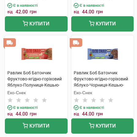
Є в наявності
Є в наявності
42.00
грн
44.00
грн
від
від
КУПИТИ
КУПИТИ
Равлик Боб Батончик
Равлик Боб Батончик
Фруктово-ягідно-горіховий
Фруктово-ягідно-горіховий
Яблуко-Полуниця-Кешью-
Яблуко-Чорниця-Кешью-
Криспи Кіноа 35 г 1 шт
Криспи Кіноа 35 г 1 шт
Еко-Снек
Еко-Снек
Є в наявності
Є в наявності
44.00
грн
44.00
грн
від
від
КУПИТИ
КУПИТИ