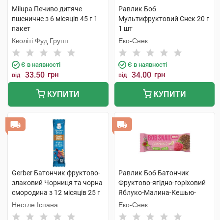
Milupa Печиво дитяче
Равлик Боб
пшеничне з 6 місяців 45 г 1
Мультифруктовий Cнек 20 г
пакет
1 шт
Кволіті Фуд Групп
Еко-Снек
Є в наявності
Є в наявності
33.50
грн
34.00
грн
від
від
КУПИТИ
КУПИТИ
Gerber Батончик фруктово-
Равлик Боб Батончик
злаковий Чорниця та чорна
Фруктово-ягідно-горіховий
смородина з 12 місяців 25 г
Яблуко-Малина-Кешью-
Криспи Кіноа 35 г 1 шт
Нестле Іспана
Еко-Снек