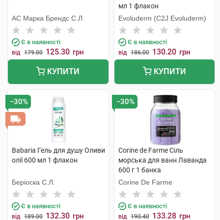
мл 1 флакон
АС Марка Брендс С.Л
Evoluderm (C2J Evoluderm)
Є в наявності
Є в наявності
125.30
130.20
грн
грн
від
179.00
від
186.00
КУПИТИ
КУПИТИ
−30%
−30%
Babaria Гель для душу Оливи
Corine de Farme Сіль
олії 600 мл 1 флакон
морська для ванн Лаванда
600 г 1 банка
Беріоска С.Л.
Corine De Farme
Є в наявності
Є в наявності
132.30
133.28
грн
грн
від
189.00
від
190.40