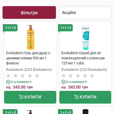
Фільтри
1+1=3
1+1=3
Evoluderm Гель для душу з
Evoluderm Скраб для ніг
цінними оліями 500 мл 1
пом'якшуючий з олією ши
флакон
125 мл 1 туба
Evoluderm (C2J Evoluderm)
Evoluderm (C2J Evoluderm)
Є в наявності
Є в наявності
343.00
грн
343.00
грн
від
від
КУПИТИ
КУПИТИ
1+1=3
1+1=3