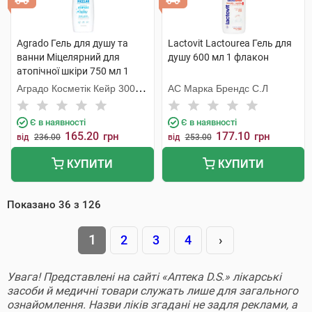
Agrado Гель для душу та
Lactovit Lactourea Гель для
ванни Міцелярний для
душу 600 мл 1 флакон
атопічної шкіри 750 мл 1
флакон
Аградо Косметік Кейр 3000
АС Марка Брендс С.Л
С.Л.У.
Є в наявності
Є в наявності
165.20
177.10
грн
грн
від
236.00
від
253.00
КУПИТИ
КУПИТИ
Показано
36
з
126
1
2
3
4
›
Увага! Представлені на сайті «Аптека D.S.» лікарські
засоби й медичні товари служать лише для загального
ознайомлення. Назви ліків згадані не задля реклами, а