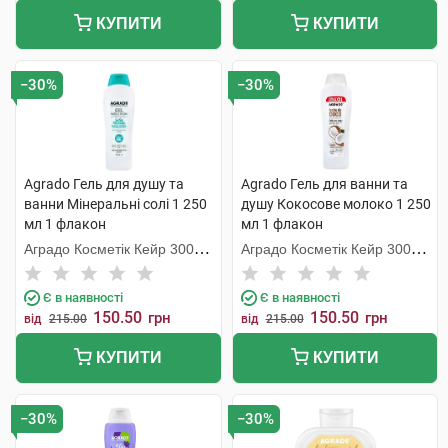
КУПИТИ
КУПИТИ
−30%
−30%
Agrado Гель для душу та
Agrado Гель для ванни та
ванни Мінеральні солі 1 250
душу Кокосове молоко 1 250
мл 1 флакон
мл 1 флакон
Аградо Косметік Кейр 3000
Аградо Косметік Кейр 3000
С.Л.У.
С.Л.У.
Є в наявності
Є в наявності
150.50
150.50
грн
грн
від
215.00
від
215.00
КУПИТИ
КУПИТИ
−30%
−30%