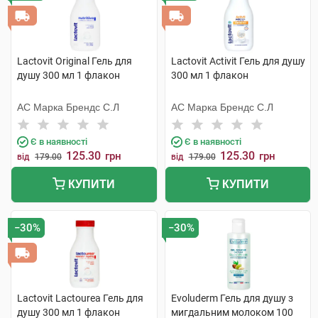
Lactovit Original Гель для
Lactovit Activit Гель для душу
душу 300 мл 1 флакон
300 мл 1 флакон
АС Марка Брендс С.Л
АС Марка Брендс С.Л
Є в наявності
Є в наявності
125.30
125.30
грн
грн
від
179.00
від
179.00
КУПИТИ
КУПИТИ
−30%
−30%
Lactovit Lactourea Гель для
Evoluderm Гель для душу з
душу 300 мл 1 флакон
мигдальним молоком 100