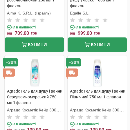
розслабляючий 250 мл 1
душу унісекс 1 000 мл 1
флакон
флакон
Alma K. S.R.L. (Ізраїль)
Egalle S.L.
Є в наявності
Є в наявності
709.00
грн
999.00
грн
від
від
КУПИТИ
КУПИТИ
−30%
−30%
Agrado Гель для душу і ванни
Agrado Гель для душу і ванни
Середземноморський 750
Північний 750 мл 1 флакон
мл 1 флакон
Аградо Косметік Кейр 3000
Аградо Косметік Кейр 3000
С.Л.У.
С.Л.У.
Є в наявності
Є в наявності
109.90
109.90