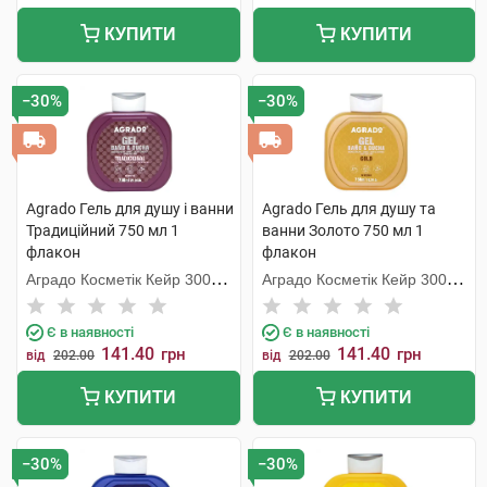
КУПИТИ
КУПИТИ
−30%
−30%
Agrado Гель для душу і ванни
Agrado Гель для душу та
Традиційний 750 мл 1
ванни Золото 750 мл 1
флакон
флакон
Аградо Косметік Кейр 3000
Аградо Косметік Кейр 3000
С.Л.У.
С.Л.У.
Є в наявності
Є в наявності
141.40
141.40
грн
грн
від
202.00
від
202.00
КУПИТИ
КУПИТИ
−30%
−30%