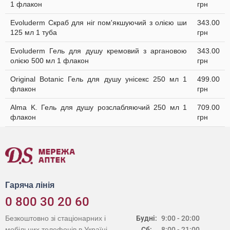
1 флакон
грн
Evoluderm Скраб для ніг пом'якшуючий з олією ши
343.00
125 мл 1 туба
грн
Evoluderm Гель для душу кремовий з аргановою
343.00
олією 500 мл 1 флакон
грн
Original Botanic Гель для душу унісекс 250 мл 1
499.00
флакон
грн
Alma K. Гель для душу розслабляючий 250 мл 1
709.00
флакон
грн
Гаряча лінія
0 800 30 20 60
Безкоштовно зі стаціонарних і
Будні:
9:00 - 20:00
мобільних телефонів в Україні
Сб:
8:00 - 21:00