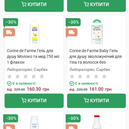
КУПИТИ
КУПИТИ
−30%
−30%
Corine de Farme Гель для
Corine de Farme Baby Гель
душу Молоко та мед 750 мл
для душу зволожуючий для
1 флакон
тіла та волосся без
сульфатів 250 мл 1 флакон
Лабораторіес Сарбек
Лабораторіес Сарбек
Є в наявності
Є в наявності
160.30
161.00
грн
грн
від
229.00
від
230.00
КУПИТИ
КУПИТИ
−30%
−30%