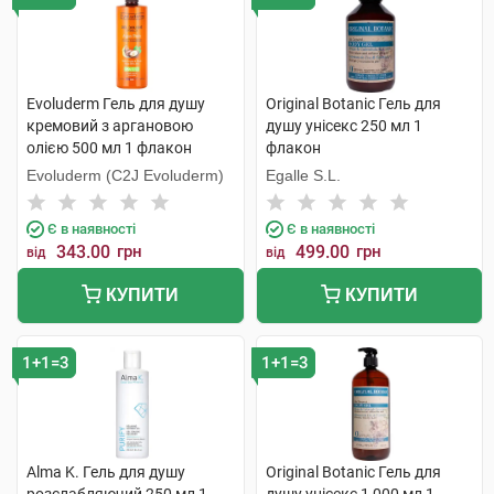
Evoluderm Гель для душу
Original Botanic Гель для
кремовий з аргановою
душу унісекс 250 мл 1
олією 500 мл 1 флакон
флакон
Evoluderm (C2J Evoluderm)
Egalle S.L.
Є в наявності
Є в наявності
343.00
грн
499.00
грн
від
від
КУПИТИ
КУПИТИ
1+1=3
1+1=3
Alma K. Гель для душу
Original Botanic Гель для