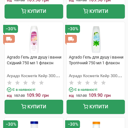
грн
грн
від
157.00
від
157.00
КУПИТИ
КУПИТИ
−30%
−30%
Agrado Гель для душу і ванни
Agrado Гель для душу і ванни
Східний 750 мл 1 флакон
Тропічний 750 мл 1 флакон
Аградо Косметік Кейр 3000
Аградо Косметік Кейр 3000
С.Л.У.
С.Л.У.
Є в наявності
Є в наявності
109.90
109.90
грн
грн
від
157.00
від
157.00
КУПИТИ
КУПИТИ
−30%
−30%