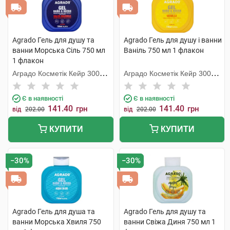
Agrado Гель для душу та
Agrado Гель для душу і ванни
ванни Морська Сіль 750 мл
Ваніль 750 мл 1 флакон
1 флакон
Аградо Косметік Кейр 3000
Аградо Косметік Кейр 3000
С.Л.У.
С.Л.У.
Є в наявності
Є в наявності
141.40
141.40
грн
грн
від
202.00
від
202.00
КУПИТИ
КУПИТИ
−30%
−30%
Agrado Гель для душа та
Agrado Гель для душу та
ванни Морська Хвиля 750
ванни Свіжа Диня 750 мл 1