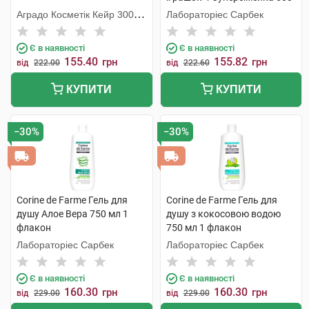
мл 1 флакон
Аградо Косметік Кейр 3000
Лабораторіес Сарбек
С.Л.У.
Є в наявності
Є в наявності
155.40
155.82
грн
грн
від
222.00
від
222.60
КУПИТИ
КУПИТИ
−30%
−30%
Corine de Farme Гель для
Corine de Farme Гель для
душу Алое Вера 750 мл 1
душу з кокосовою водою
флакон
750 мл 1 флакон
Лабораторіес Сарбек
Лабораторіес Сарбек
Є в наявності
Є в наявності
160.30
160.30
грн
грн
від
229.00
від
229.00