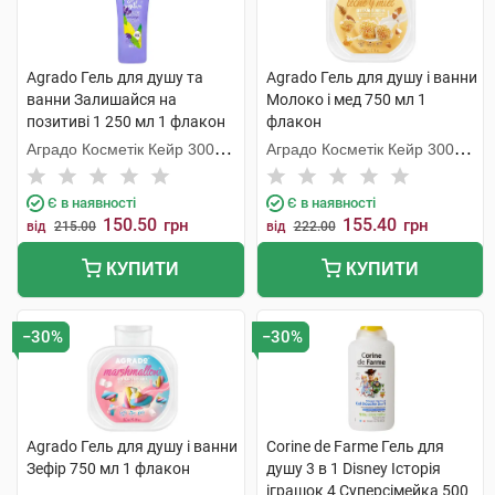
Agrado Гель для душу та
Agrado Гель для душу і ванни
ванни Залишайся на
Молоко і мед 750 мл 1
позитиві 1 250 мл 1 флакон
флакон
Аградо Косметік Кейр 3000
Аградо Косметік Кейр 3000
С.Л.У.
С.Л.У.
Є в наявності
Є в наявності
150.50
155.40
грн
грн
від
215.00
від
222.00
КУПИТИ
КУПИТИ
−30%
−30%
Agrado Гель для душу і ванни
Corine de Farme Гель для
Зефір 750 мл 1 флакон
душу 3 в 1 Disney Історія
іграшок 4 Суперсімейка 500