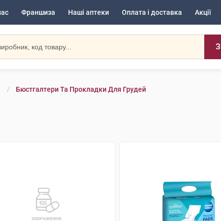
нас
Франшиза
Наші аптеки
Оплата і доставка
Акції
З
Бюстгалтери Та Прокладки Для Грудей