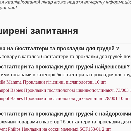
ки кваліфікований лікар може надати вичерпну інформацію
кування!
ирені запитання
іна на бюстгалтери та прокладки для грудей ?
ь товару в каталозі бюстгалтери та прокладки для грудей поч
юстгалтери та прокладки для грудей найдешевші?
ими товарами в категорії бюстгалтери та прокладки для гру
lla Мamma Прокладки гiгiєнiчнi післяпологові 10 шт
npol Babies Прокладки післяпологові швидкопоглинаючі 73/003 
npol Babies Прокладки післяпологові дихаючі нічні 78/001 10 шт
юстгалтери та прокладки для грудей є найдорожч
жчими товарами в категорії бюстгалтери та прокладки для г
ent Philips Накладки на соски маленькі SCF153/01 2 шт