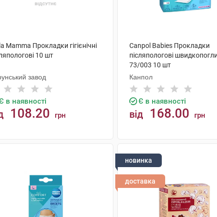
la Мamma Прокладки гiгiєнiчнi
Canpol Babies Прокладки
ляпологові 10 шт
післяпологові швидкопогл
73/003 10 шт
рунський завод
Канпол
Є в наявності
Є в наявності
108.20
168.00
д
від
грн
грн
КУПИТИ
КУПИТИ
новинка
доставка