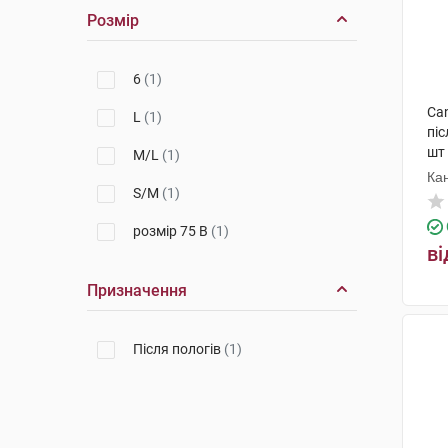
Розмір
6
(1)
Can
L
(1)
піс
шт
M/L
(1)
Ка
S/M
(1)
розмір 75 В
(1)
ві
Призначення
Після пологів
(1)