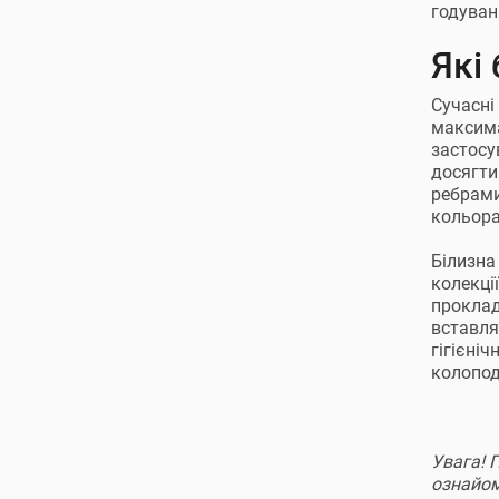
годуван
Які
Сучасні
максима
застосу
досягти
ребрами
кольора
Білизна
колекці
проклад
вставля
гігієні
колопод
Увага! 
ознайомл