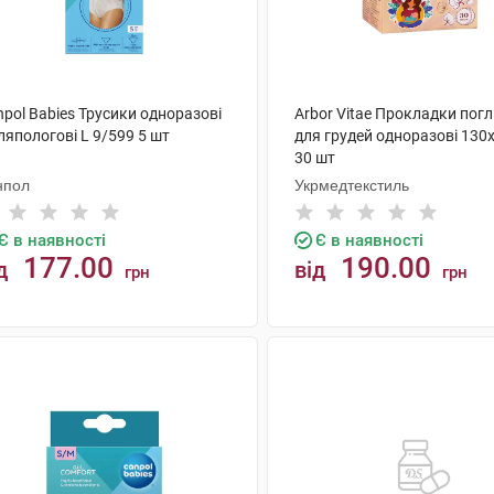
pol Babies Трусики одноразові
Arbor Vitae Прокладки пог
ляпологові L 9/599 5 шт
для грудей одноразові 130
30 шт
нпол
Укрмедтекстиль
Є в наявності
Є в наявності
177.00
190.00
д
від
грн
грн
КУПИТИ
КУПИТИ