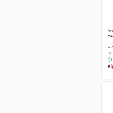
Ave
ма
Філ
ві