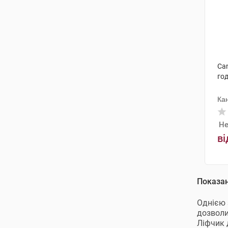
Can
го
Ка
Не
ві
Показа
Однією 
дозволи
Ліфчик 