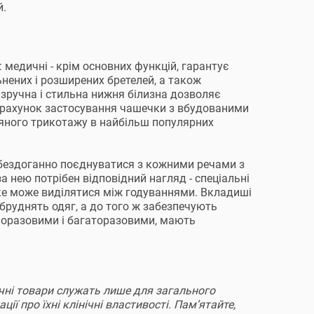
й.
 медичні - крім основних функцій, гарантує
нених і розширених бретелей, а також
- зручна і стильна нижня білизна дозволяє
а рахунок застосування чашечки з вбудованими
няного трикотажу в найбільш популярних
 бездоганно поєднуватися з кожними речами з
а нею потрібен відповідний нагляд - спеціальні
ке може виділятися між годуваннями. Вкладиші
бруднять одяг, а до того ж забезпечують
дноразовими і багаторазовими, мають
дичні товари служать лише для загального
ії про їхні клінічні властивості. Пам’ятайте,