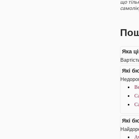
що тіль
самолі
Пош
Яка ц
Вартіст
Які б
Недорог
Be
Ca
Ca
Які б
Найдоро
Av