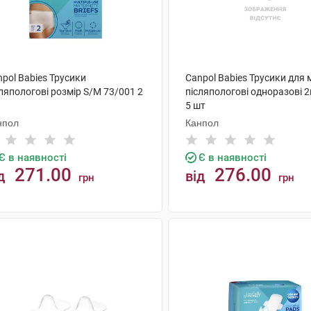
pol Babies Трусики
Canpol Babies Трусики для
ляпологові розмір S/M 73/001 2
післяпологові одноразові 2
5 шт
нпол
Канпол
Є в наявності
Є в наявності
271.00
276.00
д
від
грн
грн
КУПИТИ
КУПИТИ