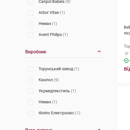
Canpol Babies
(9)
Arbor Vitae
(1)
Неман
(1)
Bel
піс
Avent Philips
(1)
То
Виробник
ві
Торунський завод
(1)
Канпол
(9)
Укрмедтекстиль
(1)
Неман
(1)
Філіпс Електронікс
(1)