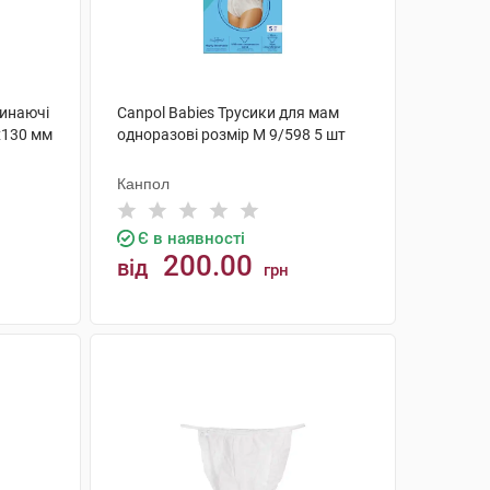
линаючі
Canpol Babies Трусики для мам
х130 мм
одноразові розмір M 9/598 5 шт
Канпол
Є в наявності
200.00
від
грн
КУПИТИ