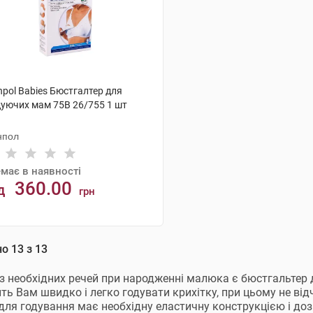
pol Babies Бюстгалтер для
дуючих мам 75В 26/755 1 шт
нпол
має в наявності
360.00
д
грн
АНАЛОГИ
но
13
з
13
з необхідних речей при народженні малюка є бюстгальтер 
ть Вам швидко і легко годувати крихітку, при цьому не ві
для годування має необхідну еластичну конструкцією і доз