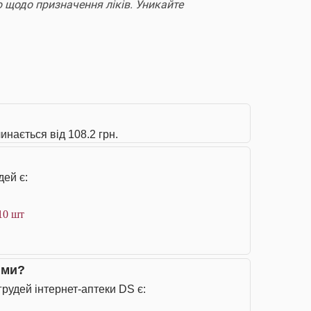
 щодо призначення ліків. Уникайте
инається від 108.2 грн.
дей є:
10 шт
ими?
рудей інтернет-аптеки DS є: