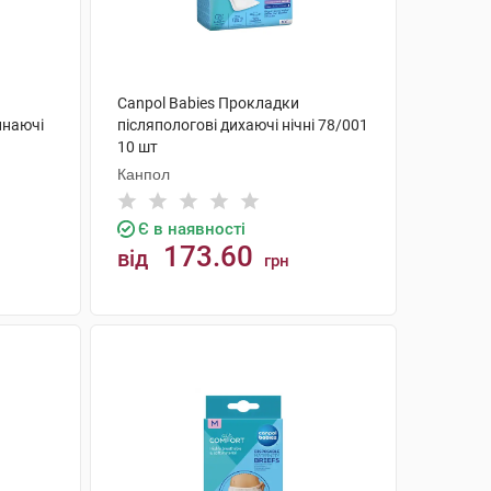
Canpol Babies Прокладки
инаючі
післяпологові дихаючі нічні 78/001
10 шт
Канпол
Є в наявності
173.60
від
грн
КУПИТИ