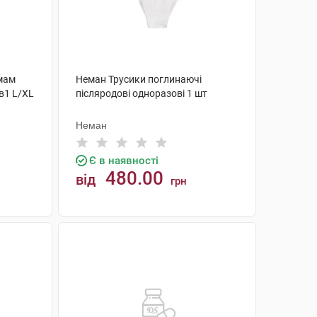
 мам
Неман Трусики поглинаючі
в1 L/XL
післяродові одноразові 1 шт
Неман
Є в наявності
480.00
від
грн
КУПИТИ