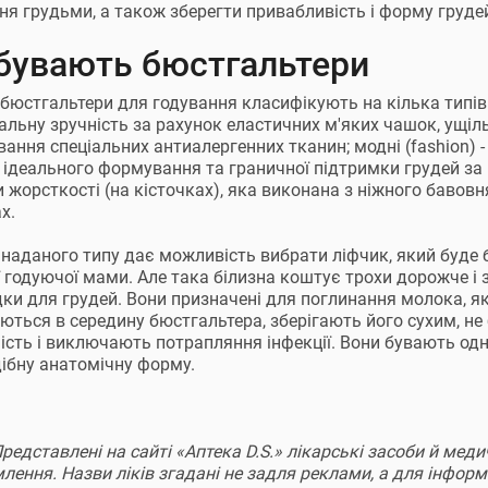
ня грудьми, а також зберегти привабливість і форму груде
 бувають бюстгальтери
 бюстгальтери для годування класифікують на кілька типів:
льну зручність за рахунок еластичних м'яких чашок, ущіль
вання спеціальних антиалергенних тканин; модні (fashion) 
 ідеального формування та граничної підтримки грудей з
 жорсткості (на кісточках), яка виконана з ніжного бавов
х.
 наданого типу дає можливість вибрати ліфчик, який буде
ї годуючої мами. Але така білизна коштує трохи дорожче і з
ки для грудей. Вони призначені для поглинання молока, я
ються в середину бюстгальтера, зберігають його сухим, не 
чність і виключають потрапляння інфекції. Вони бувають о
ібну анатомічну форму.
Представлені на сайті «Аптека D.S.» лікарські засоби й ме
ення. Назви ліків згадані не задля реклами, а для інформац