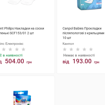
nt Philips Накладки на соски
Canpol Babies Прокладки
ленькі SCF153/01 2 шт
післяпологові з крильцями
10 шт
іпс Електронікс
Канпол
Є в наявності
Немає в наявності
504.00
193.00
д
від
грн
грн
АНАЛОГИ
КУПИТИ