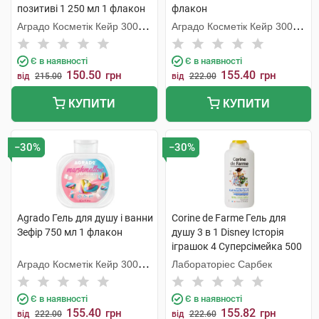
позитиві 1 250 мл 1 флакон
флакон
Аградо Косметік Кейр 3000
Аградо Косметік Кейр 3000
С.Л.У.
С.Л.У.
Є в наявності
Є в наявності
150.50
155.40
грн
грн
від
215.00
від
222.00
КУПИТИ
КУПИТИ
−30%
−30%
Agrado Гель для душу і ванни
Corine de Farme Гель для
Зефір 750 мл 1 флакон
душу 3 в 1 Disney Історія
іграшок 4 Суперсімейка 500
мл 1 флакон
Аградо Косметік Кейр 3000
Лабораторіес Сарбек
С.Л.У.
Є в наявності
Є в наявності
155.40
155.82
грн
грн
від
222.00
від
222.60