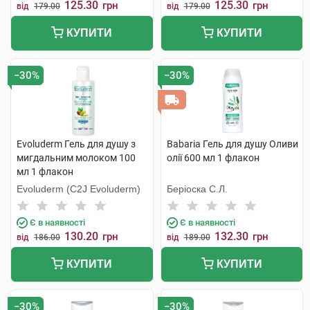
125.30
125.30
грн
грн
від
179.00
від
179.00
КУПИТИ
КУПИТИ
−30%
−30%
Evoluderm Гель для душу з
Babaria Гель для душу Оливи
мигдальним молоком 100
олії 600 мл 1 флакон
мл 1 флакон
Evoluderm (C2J Evoluderm)
Беріоска С.Л.
Є в наявності
Є в наявності
130.20
132.30
грн
грн
від
186.00
від
189.00
КУПИТИ
КУПИТИ
−30%
−30%