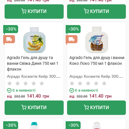
грн
грн
від
202.00
від
202.00
КУПИТИ
КУПИТИ
−30%
−30%
Agrado Гель для душу та
Agrado Гель для душу і ванни
ванни Свіжа Диня 750 мл 1
Коко Локо 750 мл 1 флакон
флакон
Аградо Косметік Кейр 3000
Аградо Косметік Кейр 3000
С.Л.У.
С.Л.У.
Є в наявності
Є в наявності
141.40
141.40
грн
грн
від
202.00
від
202.00
КУПИТИ
КУПИТИ
−30%
−30%