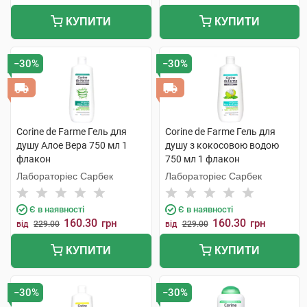
КУПИТИ
КУПИТИ
−30%
−30%
Corine de Farme Гель для
Corine de Farme Гель для
душу Алое Вера 750 мл 1
душу з кокосовою водою
флакон
750 мл 1 флакон
Лабораторіес Сарбек
Лабораторіес Сарбек
Є в наявності
Є в наявності
160.30
160.30
грн
грн
від
229.00
від
229.00
КУПИТИ
КУПИТИ
−30%
−30%