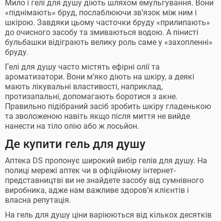
Мило і гелі для душу діють шляхом емульгування. Вони
«піднімають» бруд, послаблюючи зв’язок між ним і
шкірою. Завдяки цьому часточки бруду «прилипають»
до очисного засобу та змиваються водою. А пінисті
бульбашки відіграють велику роль саме у «захопленні»
бруду.
Гелі для душу часто містять ефірні олії та
ароматизатори. Вони м’яко діють на шкіру, а деякі
мають лікувальні властивості, наприклад,
протизапальні, допомагають боротися з акне.
Правильно підібраний засіб зробить шкіру гладенькою
та зволоженою навіть якщо після миття не вийде
нанести на тіло олію або ж лосьйон.
Де купити гель для душу
Аптека DS пропонує широкий вибір гелів для душу. На
полиці мережі аптек чи в офіційному інтернет-
представництві ви не знайдете засобу від сумнівного
виробника, адже нам важливе здоров’я клієнтів і
власна репутація.
На гель для душу ціни варіюються від кількох десятків