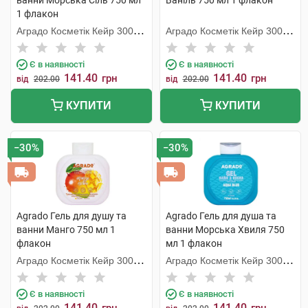
ванни Морська Сіль 750 мл
Ваніль 750 мл 1 флакон
1 флакон
Аградо Косметік Кейр 3000
Аградо Косметік Кейр 3000
С.Л.У.
С.Л.У.
Є в наявності
Є в наявності
141.40
141.40
грн
грн
від
202.00
від
202.00
КУПИТИ
КУПИТИ
−30%
−30%
Agrado Гель для душу та
Agrado Гель для душа та
ванни Манго 750 мл 1
ванни Морська Хвиля 750
флакон
мл 1 флакон
Аградо Косметік Кейр 3000
Аградо Косметік Кейр 3000
С.Л.У.
С.Л.У.
Є в наявності
Є в наявності
141.40
141.40