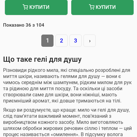
КУПИТИ
КУПИТИ
Показано
36
з
104
1
2
3
›
Що таке гелі для душу
Різновиди рідкого мила, які спеціально розроблені для
миття шкіри, називають гелями для душу — вони є
чимось середнім між шампунем, рідким милом для рук
та рідиною для миття посуду. Та оскільки ці засоби
створювали саме для шкіри, вони ніжніші, мають
приємніший аромат, які довше тримаються на тілі.
Якщо ви роздумуєте, що краще: мило чи гелі для душу,
слід пам’ятати важливий момент, пов’язаний з
виробництвом кожного засобу. Мило виготовляють
шляхом обробки жирових речовин сіллю і теплом — цей
процес називається «омилення». В підсумку волога