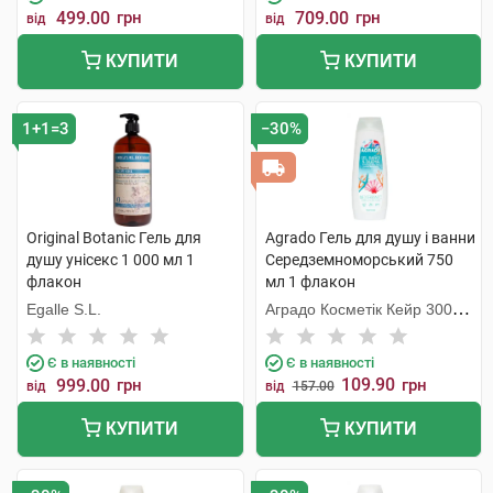
499.00
грн
709.00
грн
від
від
КУПИТИ
КУПИТИ
1+1=3
−30%
Original Botanic Гель для
Agrado Гель для душу і ванни
душу унісекс 1 000 мл 1
Середземноморський 750
флакон
мл 1 флакон
Egalle S.L.
Аградо Косметік Кейр 3000
С.Л.У.
Є в наявності
Є в наявності
109.90
999.00
грн
грн
від
від
157.00
КУПИТИ
КУПИТИ