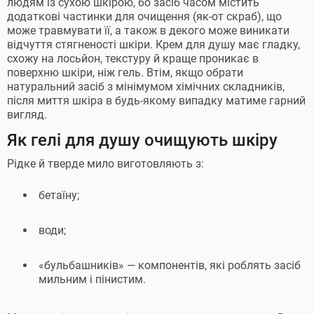
людям із сухою шкірою, бо засіб часом містить
додаткові частинки для очищення (як-от скраб), що
може травмувати її, а також в декого може виникати
відчуття стягненості шкіри. Крем для душу має гладку,
схожу на лосьйон, текстуру й краще проникає в
поверхню шкіри, ніж гель. Втім, якщо обрати
натуральний засіб з мінімумом хімічних складників,
після миття шкіра в будь-якому випадку матиме гарний
вигляд.
Як гелі для душу очищують шкіру
Рідке й тверде мило виготовляють з:
бетаїну;
води;
«бульбашників» — компонентів, які роблять засіб
мильним і пінистим.