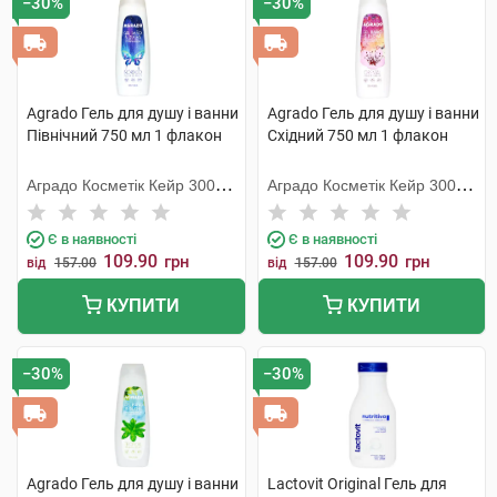
−30%
−30%
Agrado Гель для душу і ванни
Agrado Гель для душу і ванни
Північний 750 мл 1 флакон
Східний 750 мл 1 флакон
Аградо Косметік Кейр 3000
Аградо Косметік Кейр 3000
С.Л.У.
С.Л.У.
Є в наявності
Є в наявності
109.90
109.90
грн
грн
від
157.00
від
157.00
КУПИТИ
КУПИТИ
−30%
−30%
Agrado Гель для душу і ванни
Lactovit Original Гель для