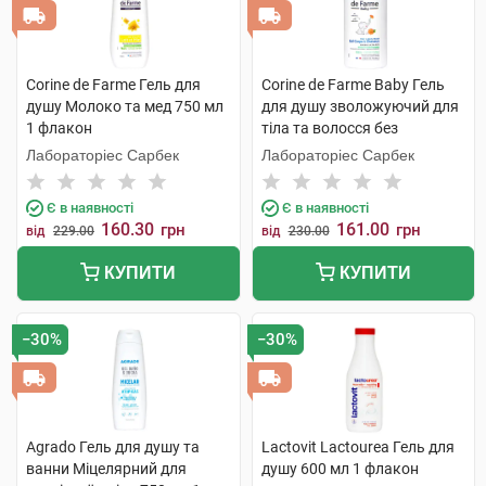
Corine de Farme Гель для
Corine de Farme Baby Гель
душу Молоко та мед 750 мл
для душу зволожуючий для
1 флакон
тіла та волосся без
сульфатів 250 мл 1 флакон
Лабораторіес Сарбек
Лабораторіес Сарбек
Є в наявності
Є в наявності
160.30
161.00
грн
грн
від
229.00
від
230.00
КУПИТИ
КУПИТИ
−30%
−30%
Agrado Гель для душу та
Lactovit Lactourea Гель для
ванни Міцелярний для
душу 600 мл 1 флакон