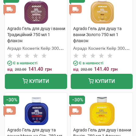
Agrado Гель для душу і ванни
Agrado Гель для душу та
Традиційний 750 мл 1
ванни Золото 750 мл 1
флакон
флакон
Аградо Косметік Кейр 3000
Аградо Косметік Кейр 3000
С.Л.У.
С.Л.У.
Є в наявності
Є в наявності
141.40
141.40
грн
грн
від
202.00
від
202.00
КУПИТИ
КУПИТИ
−30%
−30%
Agrado Гель для душу та
Agrado Гель для душу і ванни