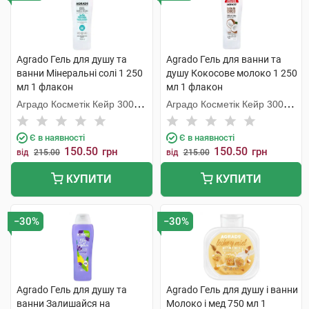
Agrado Гель для душу та
Agrado Гель для ванни та
ванни Мінеральні солі 1 250
душу Кокосове молоко 1 250
мл 1 флакон
мл 1 флакон
Аградо Косметік Кейр 3000
Аградо Косметік Кейр 3000
С.Л.У.
С.Л.У.
Є в наявності
Є в наявності
150.50
150.50
грн
грн
від
215.00
від
215.00
КУПИТИ
КУПИТИ
−30%
−30%
Agrado Гель для душу та
Agrado Гель для душу і ванни
ванни Залишайся на
Молоко і мед 750 мл 1