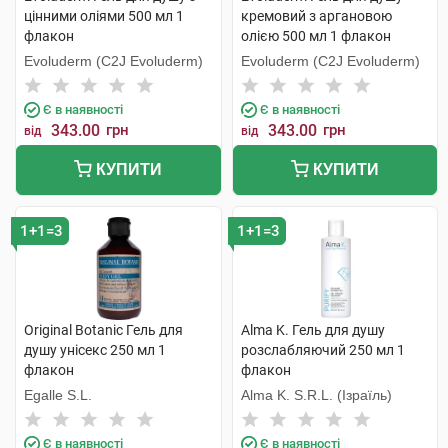
цінними оліями 500 мл 1
кремовий з аргановою
флакон
олією 500 мл 1 флакон
Evoluderm (C2J Evoluderm)
Evoluderm (C2J Evoluderm)
Є в наявності
Є в наявності
343.00
грн
343.00
грн
від
від
КУПИТИ
КУПИТИ
1+1=3
1+1=3
Original Botanic Гель для
Alma K. Гель для душу
душу унісекс 250 мл 1
розслабляючий 250 мл 1
флакон
флакон
Egalle S.L.
Alma K. S.R.L. (Ізраїль)
Є в наявності
Є в наявності