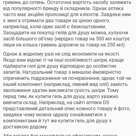
гривень до сотень. Остаточна вартість засобу залежить
від популярності бренду й складників. Однак аптека
часто має акційні пропозиції для клієнтів. Завдяки ним
є змога отримати два товари за ціною одного,
наприклад, коли один засіб є безкоштовним.
Заощадити на покупці гелів для душу можна, купуючи
засіб більшого об’єму (нерідко товар на 500 мл коштує
лише на кілька гривень дорожче за товар на 250 мл).
Однак в жодному разі не слід економити на якості.
Якщо вам відомі ті чи інші особливості шкіри, краще
підбирати гелі для душу відповідно до особистих
запитів. Натуральний товар з меншою ймовірністю
спричинить подразнення чи почервоніння, однак той чи
інший компонент (наприклад, певний вид олії) замість
зволоження здатен викликати сухість шкіри. Тому
перед тим, як купити гель для душу, варто уважно
вивчити склад. Наприклад, на сайті аптеки DS
представлений детальний опис кожного товару й фото,
завдяки чому можна одразу ознайомитися з
компонентами й тут же купити гель для душу з
доставкою додому.
Аби догляд був максимально ефективним, краще