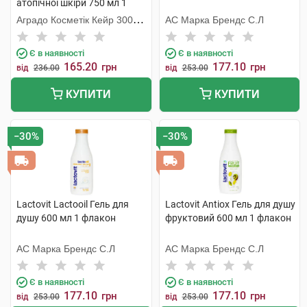
атопічної шкіри 750 мл 1
флакон
Аградо Косметік Кейр 3000
АС Марка Брендс С.Л
С.Л.У.
Є в наявності
Є в наявності
165.20
177.10
грн
грн
від
236.00
від
253.00
КУПИТИ
КУПИТИ
−30%
−30%
Lactovit Lactooil Гель для
Lactovit Antiox Гель для душу
душу 600 мл 1 флакон
фруктовий 600 мл 1 флакон
АС Марка Брендс С.Л
АС Марка Брендс С.Л
Є в наявності
Є в наявності
177.10
177.10
грн
грн
від
253.00
від
253.00