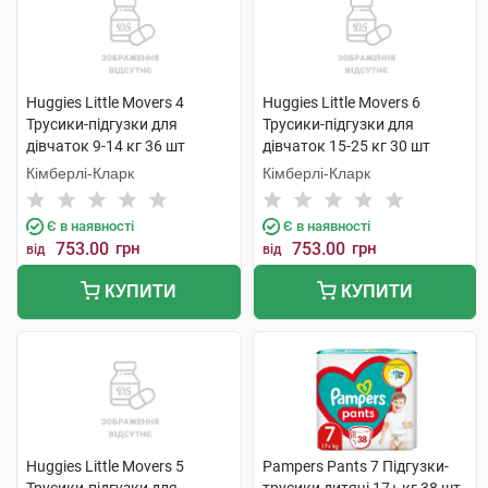
Huggies Little Movers 4
Huggies Little Movers 6
Трусики-підгузки для
Трусики-підгузки для
дівчаток 9-14 кг 36 шт
дівчаток 15-25 кг 30 шт
Кімберлі-Кларк
Кімберлі-Кларк
Є в наявності
Є в наявності
753.00
грн
753.00
грн
від
від
КУПИТИ
КУПИТИ
Huggies Little Movers 5
Pampers Pants 7 Підгузки-