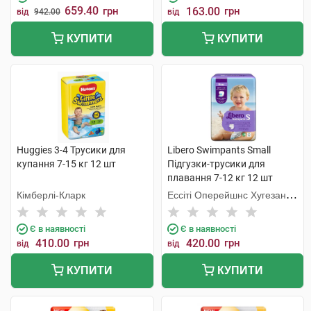
659.40
грн
163.00
грн
від
942.00
від
КУПИТИ
КУПИТИ
Huggies 3-4 Трусики для
Libero Swimpants Small
купання 7-15 кг 12 шт
Підгузки-трусики для
плавання 7-12 кг 12 шт
Кімберлі-Кларк
Ессіті Оперейшнс Хугезанд
Б.В.
Є в наявності
Є в наявності
410.00
грн
420.00
грн
від
від
КУПИТИ
КУПИТИ