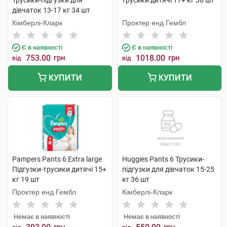
Трусики-підгузки для
трусики дитячі 17+ кг 38 шт
дівчаток 13-17 кг 34 шт
Кімберлі-Кларк
Проктер енд Гембл
Є в наявності
Є в наявності
753.00
грн
1018.00
грн
від
від
КУПИТИ
КУПИТИ
Pampers Pants 6 Extra large
Huggies Pants 6 Трусики-
Підгузки-трусики дитячі 15+
підгузки для дівчаток 15-25
кг 19 шт
кг 36 шт
Проктер енд Гембл
Кімберлі-Кларк
Немає в наявності
Немає в наявності