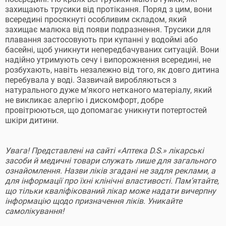
захищають трусики від протікання. Поряд з цим, вони
всередині просякнуті особливим складом, який
захищає малюка від появи подразнення. Трусики для
плавання застосовують при купанні у водоймі або
басейні, щоб уникнути непередбачуваних ситуацій. Вони
надійно утримують сечу і випорожнення всередині, не
розбухають, навіть незалежно від того, як довго дитина
перебувала у воді. Зазвичай виробляються з
натурального дуже м'якого нетканого матеріалу, який
не викликає алергію і дискомфорт, добре
провітрюються, що допомагає уникнути потертостей
шкіри дитини.
Увага! Представлені на сайті «Аптека D.S.» лікарські
засоби й медичні товари служать лише для загального
ознайомлення. Назви ліків згадані не задля реклами, а
для інформації про їхні клінічні властивості. Пам’ятайте,
що тільки кваліфікований лікар може надати вичерпну
інформацію щодо призначення ліків. Уникайте
самолікування!