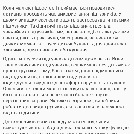
Коли малюк підростає і приймається поводитися
активно, проходить час використання підгузників. У
цьому випадку експерти радять застосовувати трусики
підгузники. Такі дитячі труси відрізняються від
звичайних підгузників тим, що не володіють липучками
і виглядають практично, як справжні, за винятком
деяких моментів. Труси дитячі бувають для дівчаток і
хлопчиків, для плавання або купання.
Одягати трусики підгузники діткам дуже легко. Вони
тонше звичайних підгузників, і сприймаються дітьми як
прості трусики. Тому, багато мам давно відмовилися
від підгузників, порівнявши і відчувши на
індивідуальному досвіді комфорт і зручність трусиків.
Оскільки не тільки малюк поводиться спокійно, але і у
батьків з'являється переважно більше часу на
персональні справи. Як вже говорилося, виробники
роблять два види трусиків, які різняться в залежності
від статі дитини.
Для хлопчиків вони спереду містять подвійний
всмоктуючий шар. А для дівчаток мають таку функцію
посередині. По краях всі трусики мають гумки, які