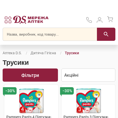
Аптека D.S.
Дитяча Гігієна
Трусики
Трусики
Фільтри
−30%
−30%
Pampers Pants 4 Підгузки-
Pampers Pants 3 Підгузки-