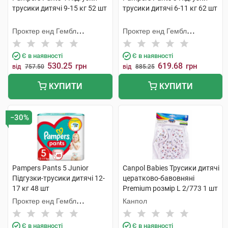
трусики дитячі 9-15 кг 52 шт
трусики дитячі 6-11 кг 62 шт
Проктер енд Гембл
Проктер енд Гембл
Мануфекчурінг
Мануфекчурінг
Є в наявності
Є в наявності
530.25
619.68
грн
грн
від
757.50
від
885.25
КУПИТИ
КУПИТИ
−30%
Pampers Pants 5 Junior
Canpol Babies Трусики дитячі
Підгузки-трусики дитячі 12-
цератково-бавовняні
17 кг 48 шт
Premium розмір L 2/773 1 шт
Проктер енд Гембл
Канпол
Мануфекчурінг
Є в наявності
Є в наявності