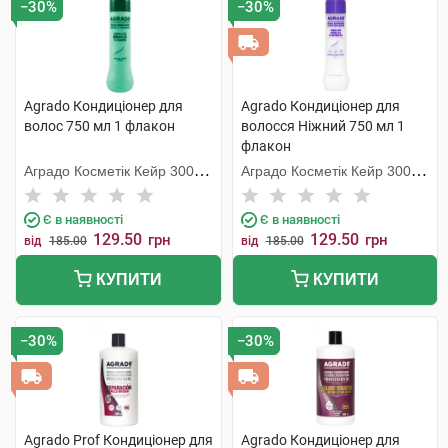
−30%
−30%
Agrado Кондиціонер для
Agrado Кондиціонер для
волос 750 мл 1 флакон
волосся Ніжний 750 мл 1
флакон
Аградо Косметік Кейр 3000
Аградо Косметік Кейр 3000
С.Л.У.
С.Л.У.
Є в наявності
Є в наявності
129.50
129.50
грн
грн
від
185.00
від
185.00
КУПИТИ
КУПИТИ
−30%
−30%
Agrado Prof Кондиціонер для
Agrado Кондиціонер для