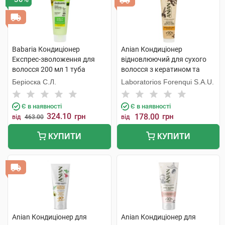
Babaria Кондиціонер
Anian Кондиціонер
Експрес-зволоження для
відновлюючий для сухого
волосся 200 мл 1 туба
волосся з кератином та
жожоба 250 мл 1 туба
Беріоска С.Л.
Laboratorios Forenqui S.A.U.
Є в наявності
Є в наявності
324.10
грн
178.00
грн
від
463.00
від
КУПИТИ
КУПИТИ
Anian Кондиціонер для
Anian Кондиціонер для