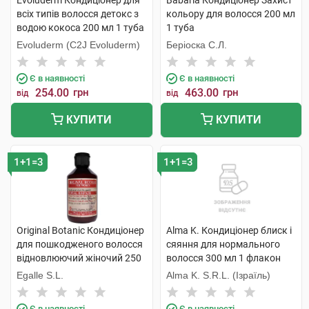
Evoluderm Кондиціонер для
Babaria Кондиціонер Захист
всіх типів волосся детокс з
кольору для волосся 200 мл
водою кокоса 200 мл 1 туба
1 туба
Evoluderm (C2J Evoluderm)
Беріоска С.Л.
Є в наявності
Є в наявності
254.00
грн
463.00
грн
від
від
КУПИТИ
КУПИТИ
1+1=3
1+1=3
Original Botanic Кондиціонер
Alma K. Кондиціонер блиск і
для пошкодженого волосся
сяяння для нормального
відновлюючий жіночий 250
волосся 300 мл 1 флакон
мл 1 флакон
Egalle S.L.
Alma K. S.R.L. (Ізраїль)
Є в наявності
Є в наявності