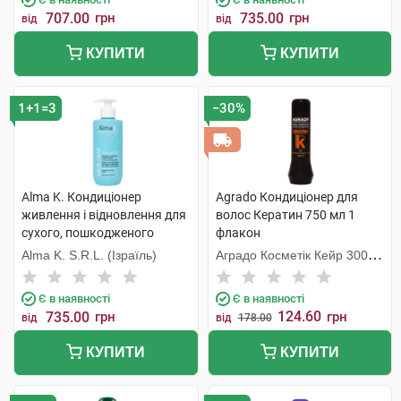
707.00
грн
735.00
грн
від
від
КУПИТИ
КУПИТИ
1+1=3
−30%
Alma K. Кондиціонер
Agrado Кондиціонер для
живлення і відновлення для
волос Кератин 750 мл 1
сухого, пошкодженого
флакон
волосся 300 мл 1 флакон
Alma K. S.R.L. (Ізраїль)
Аградо Косметік Кейр 3000
С.Л.У.
Є в наявності
Є в наявності
124.60
735.00
грн
грн
від
від
178.00
КУПИТИ
КУПИТИ