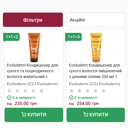
Фільтри
1+1=3
1+1=3
Evoluderm Кондиціонер для
Evoluderm Кондиціонер для
сухого та пошкодженого
сухого волосся зміцнюючий
волосся живильний з
з цінними оліями 200 мл 1
аргановою олією 200 мл 1
туба
Evoluderm (C2J Evoluderm)
Evoluderm (C2J Evoluderm)
туба
Є в наявності
Є в наявності
235.00
грн
254.00
грн
від
від
КУПИТИ
КУПИТИ