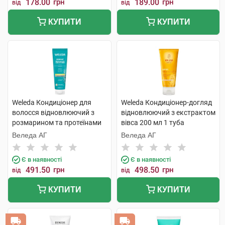
178.00
грн
189.00
грн
від
від
КУПИТИ
КУПИТИ
Weleda Кондиціонер для
Weleda Кондиціонер-догляд
волосся відновлюючий з
відновлюючий з екстрактом
розмарином та протеїнами
вівса 200 мл 1 туба
150 мл 1 туба
Веледа АГ
Веледа АГ
Є в наявності
Є в наявності
491.50
грн
498.50
грн
від
від
КУПИТИ
КУПИТИ