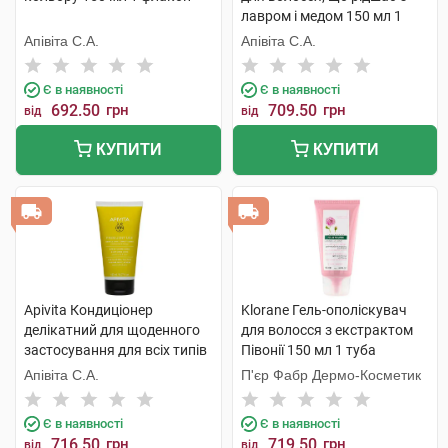
лавром і медом 150 мл 1
туба
Апівіта С.А.
Апівіта С.А.
Є в наявності
Є в наявності
692.50
грн
709.50
грн
від
від
КУПИТИ
КУПИТИ
Apivita Кондиціонер
Klorane Гель-ополіскувач
делікатний для щоденного
для волосся з екстрактом
застосування для всіх типів
Півонії 150 мл 1 туба
волосся з ромашкою та
Апівіта С.А.
П'єр Фабр Дермо-Косметик
медом 150 мл 1 туба
Є в наявності
Є в наявності
716.50
грн
719.50
грн
від
від