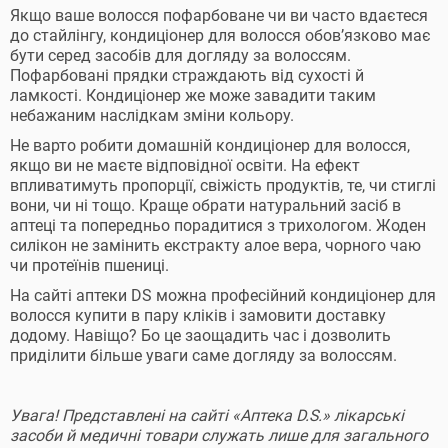
Якщо ваше волосся пофарбоване чи ви часто вдаєтеся
до стайлінгу, кондиціонер для волосся обов’язково має
бути серед засобів для догляду за волоссям.
Пофарбовані прядки страждають від сухості й
ламкості. Кондиціонер же може завадити таким
небажаним наслідкам зміни кольору.
Не варто робити домашній кондиціонер для волосся,
якщо ви не маєте відповідної освіти. На ефект
впливатимуть пропорції, свіжість продуктів, те, чи стиглі
вони, чи ні тощо. Краще обрати натуральний засіб в
аптеці та попередньо порадитися з трихологом. Жоден
силікон не замінить екстракту алое вера, чорного чаю
чи протеїнів пшениці.
На сайті аптеки DS можна професійний кондиціонер для
волосся купити в пару кліків і замовити доставку
додому. Навіщо? Бо це заощадить час і дозволить
приділити більше уваги саме догляду за волоссям.
Увага! Представлені на сайті «Аптека D.S.» лікарські
засоби й медичні товари служать лише для загального