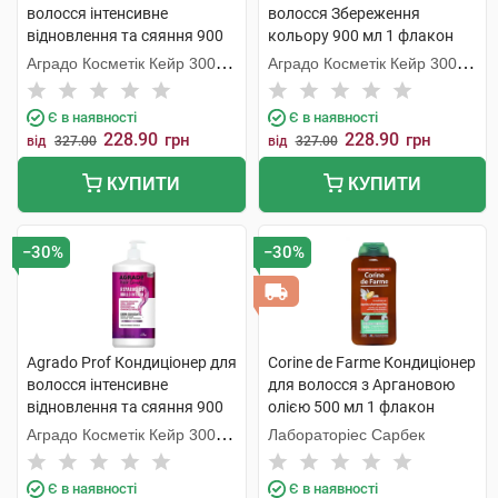
волосся інтенсивне
волосся Збереження
відновлення та сяяння 900
кольору 900 мл 1 флакон
мл 1 флакон
Аградо Косметік Кейр 3000
Аградо Косметік Кейр 3000
С.Л.У.
С.Л.У.
Є в наявності
Є в наявності
228.90
228.90
грн
грн
від
327.00
від
327.00
КУПИТИ
КУПИТИ
−30%
−30%
Agrado Prof Кондиціонер для
Corine de Farme Кондиціонер
волосся інтенсивне
для волосся з Аргановою
відновлення та сяяння 900
олією 500 мл 1 флакон
мл 1 флакон
Аградо Косметік Кейр 3000
Лабораторіес Сарбек
С.Л.У.
Є в наявності
Є в наявності