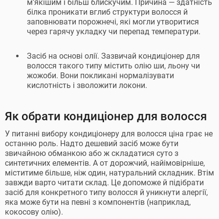
м’якішим і більш блискучим. Причина — здатність
білка проникати вглиб структури волосся й
заповнювати порожнечі, які могли утворитися
через гарячу укладку чи перепад температури.
Засіб на основі олії. Зазвичай кондиціонер для
волосся такого типу містить олію ши, льону чи
жожоби. Вони покликані нормалізувати
кислотність і зволожити локони.
Як обрати кондиціонер для волосся
У питанні вибору кондиціонеру для волосся ціна грає не
останню роль. Надто дешевий засіб може бути
звичайною обманкою або ж складатися суто з
синтетичних елементів. А от дорожчий, найімовірніше,
міститиме більше, ніж один, натуральний складник. Втім
завжди варто читати склад. Це допоможе й підібрати
засіб для конкретного типу волосся й уникнути алергії,
яка може бути на певні з компонентів (наприклад,
кокосову олію).