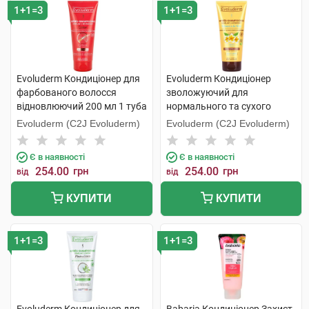
1+1=3
1+1=3
Evoluderm Кондиціонер для
Evoluderm Кондиціонер
фарбованого волосся
зволожуючий для
відновлюючий 200 мл 1 туба
нормального та сухого
волосся 200 мл 1 туба
Evoluderm (C2J Evoluderm)
Evoluderm (C2J Evoluderm)
Є в наявності
Є в наявності
254.00
грн
254.00
грн
від
від
КУПИТИ
КУПИТИ
1+1=3
1+1=3