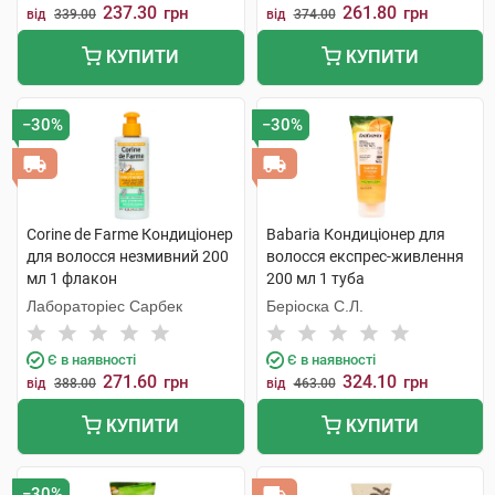
237.30
261.80
грн
грн
від
339.00
від
374.00
КУПИТИ
КУПИТИ
−30%
−30%
Corine de Farme Кондиціонер
Babaria Кондиціонер для
для волосся незмивний 200
волосся експрес-живлення
мл 1 флакон
200 мл 1 туба
Лабораторіес Сарбек
Беріоска С.Л.
Є в наявності
Є в наявності
271.60
324.10
грн
грн
від
388.00
від
463.00
КУПИТИ
КУПИТИ
−30%