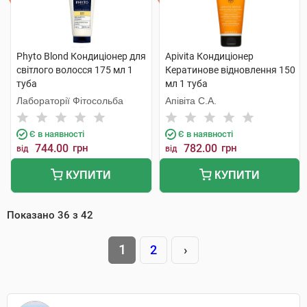
Phyto Blond Кондиціонер для
Apivita Кондиціонер
світлого волосся 175 мл 1
Кератинове відновлення 150
туба
мл 1 туба
Лабораторії Фітосольба
Апівіта С.А.
Є в наявності
Є в наявності
744.00
грн
782.00
грн
від
від
КУПИТИ
КУПИТИ
Показано
36
з
42
1
2
›