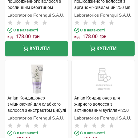
пошкодженного волосся з
пошкодженого волосся з
рослинним кератином
арганом живильний 250 мл
відновлюючий 250 мл 1 туба
1 туба
Laboratorios Forenqui S.A.U.
Laboratorios Forenqui S.A.U.
Є в наявності
Є в наявності
178.00
грн
178.00
грн
від
від
КУПИТИ
КУПИТИ
Anian Кондиціонер
Anian Кондиціонер для
зміцнюючий для слабкого
жирного волосся з
волосся з екстрактом цибулі
активованим вугіллям 250
250 мл 1 туба
мл 1 флакон
Laboratorios Forenqui S.A.U.
Laboratorios Forenqui S.A.U.
Є в наявності
Є в наявності