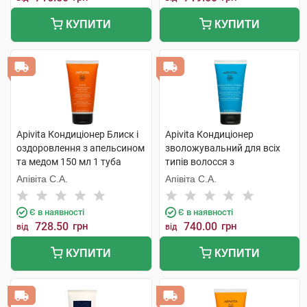
КУПИТИ
КУПИТИ
Apivita Кондиціонер Блиск і
Apivita Кондиціонер
оздоровлення з апельсином
зволожувальний для всіх
та медом 150 мл 1 туба
типів волосся з
гіалуроновою кислотою та
Апівіта С.А.
Апівіта С.А.
алое 150 мл 1 туба
Є в наявності
Є в наявності
728.50
грн
740.00
грн
від
від
КУПИТИ
КУПИТИ