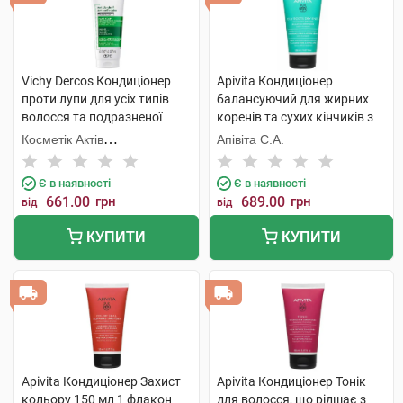
Vichy Dercos Кондиціонер
Apivita Кондиціонер
проти лупи для усіх типів
балансуючий для жирних
волосся та подразненої
коренів та сухих кінчиків з
шкіри 200 мл 1 флакон
кропивою та прополісом 150
Косметік Актів
Апівіта С.А.
мл 1 туба
Інтернаціональ
Є в наявності
Є в наявності
661.00
грн
689.00
грн
від
від
КУПИТИ
КУПИТИ
Apivita Кондиціонер Захист
Apivita Кондиціонер Тонік
кольору 150 мл 1 флакон
для волосся, що рідшає з