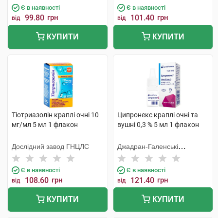
Є в наявності
Є в наявності
99.80
грн
101.40
грн
від
від
КУПИТИ
КУПИТИ
Тіотриазолін краплі очні 10
Ципронекс краплі очні та
мг/мл 5 мл 1 флакон
вушні 0,3 % 5 мл 1 флакон
Дослідний завод ГНЦЛС
Джадран-Галенські
Лабораторій
Є в наявності
Є в наявності
108.60
грн
121.40
грн
від
від
КУПИТИ
КУПИТИ