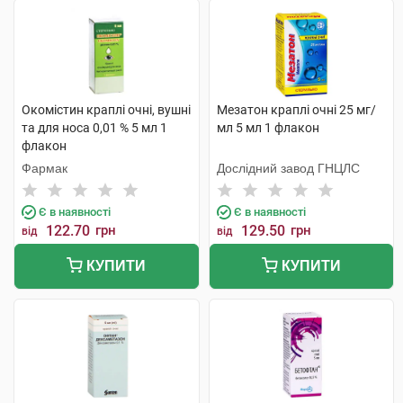
Окомістин краплі очні, вушні
Мезатон краплі очні 25 мг/
та для носа 0,01 % 5 мл 1
мл 5 мл 1 флакон
флакон
Фармак
Дослідний завод ГНЦЛС
Є в наявності
Є в наявності
122.70
грн
129.50
грн
від
від
КУПИТИ
КУПИТИ