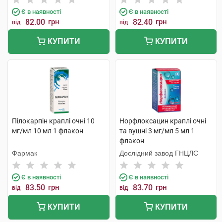
Є в наявності
Є в наявності
82.00
грн
82.40
грн
від
від
КУПИТИ
КУПИТИ
Пілокарпін краплі очні 10
Норфлоксацин краплі очні
мг/мл 10 мл 1 флакон
та вушні 3 мг/мл 5 мл 1
флакон
Фармак
Дослідний завод ГНЦЛС
Є в наявності
Є в наявності
83.50
грн
83.70
грн
від
від
КУПИТИ
КУПИТИ