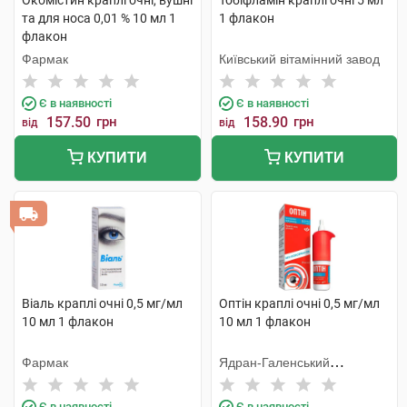
Окомістин краплі очні, вушні
Тобіфламін краплі очні 5 мл
та для носа 0,01 % 10 мл 1
1 флакон
флакон
Фармак
Київський вітамінний завод
Є в наявності
Є в наявності
157.50
грн
158.90
грн
від
від
КУПИТИ
КУПИТИ
Віаль краплі очні 0,5 мг/мл
Оптін краплі очні 0,5 мг/мл
10 мл 1 флакон
10 мл 1 флакон
Фармак
Ядран-Галенський
Лабораторій
Є в наявності
Є в наявності