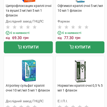
Ципрофлоксацин краплі очні
Офтимол краплі очні 5 мг/мл
та вушні 3 мг/мл 5 мл 1
10 мл 1 флакон
флакон
Дослідний завод ГНЦЛС
Фармак
Є в наявності
Є в наявності
69.30
грн
77.30
грн
від
від
КУПИТИ
КУПИТИ
Атропіну сульфат краплі
Норматин краплі очні 0,5 % 5
очні 10 мг/мл 5 мл 1 флакон
мл 1 флакон
Дослідний завод ГНЦЛС
Е.І.П.І.