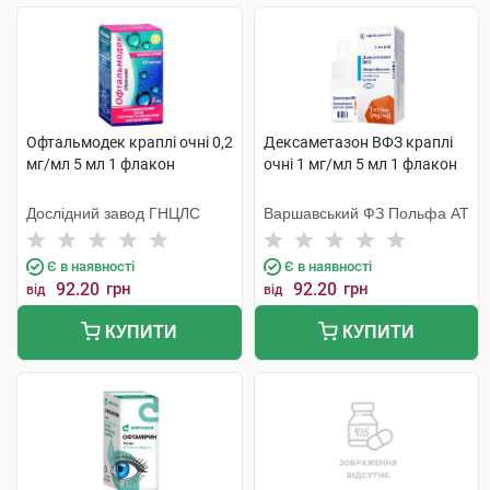
Офтальмодек краплі очні 0,2
Дексаметазон ВФЗ краплі
мг/мл 5 мл 1 флакон
очні 1 мг/мл 5 мл 1 флакон
Дослідний завод ГНЦЛС
Варшавський ФЗ Польфа АТ
Є в наявності
Є в наявності
92.20
грн
92.20
грн
від
від
КУПИТИ
КУПИТИ