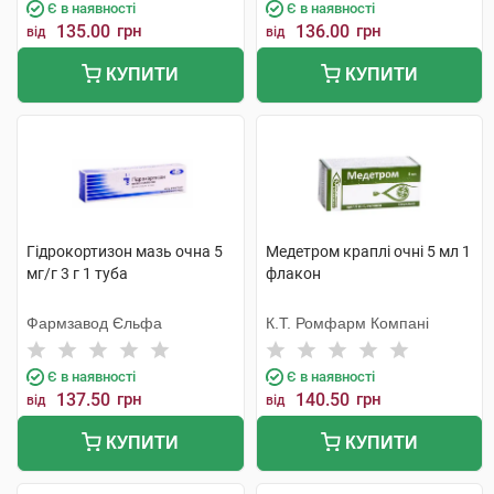
Є в наявності
Є в наявності
135.00
грн
136.00
грн
від
від
КУПИТИ
КУПИТИ
Гідрокортизон мазь очна 5
Медетром краплі очні 5 мл 1
мг/г 3 г 1 туба
флакон
Фармзавод Єльфа
К.Т. Ромфарм Компані
Є в наявності
Є в наявності
137.50
грн
140.50
грн
від
від
КУПИТИ
КУПИТИ