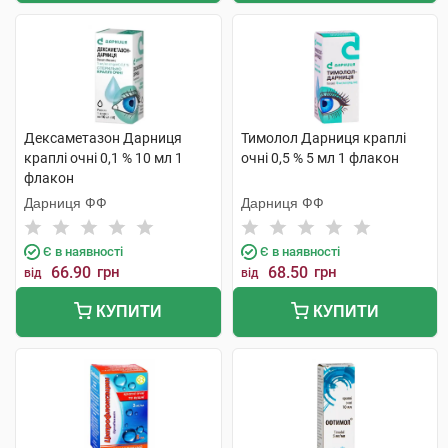
Дексаметазон Дарниця
Тимолол Дарниця краплі
краплі очні 0,1 % 10 мл 1
очні 0,5 % 5 мл 1 флакон
флакон
Дарниця ФФ
Дарниця ФФ
Є в наявності
Є в наявності
66.90
грн
68.50
грн
від
від
КУПИТИ
КУПИТИ