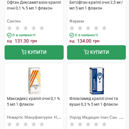
Офтан Дексаметазон краплі
Бетофтан краплі очні 2,5 мг/
очні 0,1 % 5 мл 1 флакон
мл 5 мл 1 флакон
Сантен
Фармак
Є в наявності
Є в наявності
131.30
грн
134.00
грн
від
від
КУПИТИ
КУПИТИ
Максидекс краплі очні 0,1 %
Флоксимед краплі очні та
5 мл 1 флакон
вушні 0,3 % 5 мл 1 флакон
Новартіс Мануфактурінг НВ,
Уорлд Медицин Ілач Сан. Ве
Бельгія
Тідж