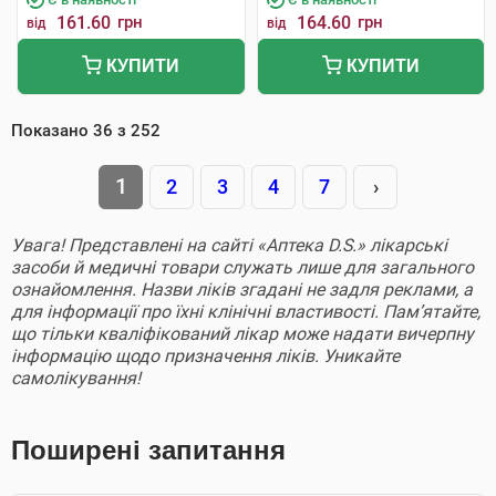
161.60
грн
164.60
грн
від
від
КУПИТИ
КУПИТИ
Показано
36
з
252
1
2
3
4
7
›
Увага! Представлені на сайті «Аптека D.S.» лікарські
засоби й медичні товари служать лише для загального
ознайомлення. Назви ліків згадані не задля реклами, а
для інформації про їхні клінічні властивості. Пам’ятайте,
що тільки кваліфікований лікар може надати вичерпну
інформацію щодо призначення ліків. Уникайте
самолікування!
Поширені запитання