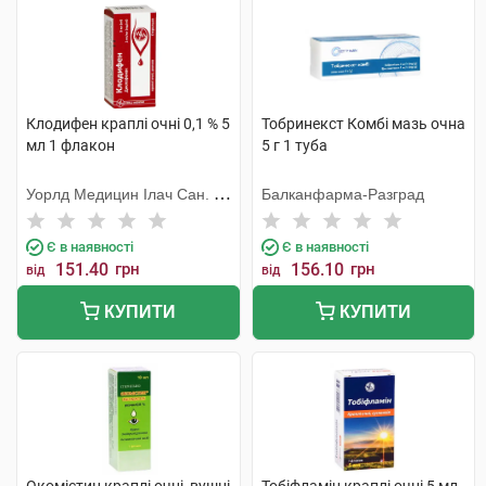
Клодифен краплі очні 0,1 % 5
Тобринекст Комбі мазь очна
мл 1 флакон
5 г 1 туба
Уорлд Медицин Ілач Сан. Ве
Балканфарма-Разград
Тідж
Є в наявності
Є в наявності
151.40
грн
156.10
грн
від
від
КУПИТИ
КУПИТИ