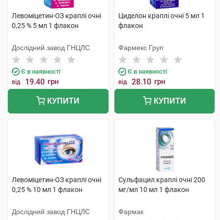
Левоміцетин-ОЗ краплі очні
Циделон краплі очні 5 мл 1
0,25 % 5 мл 1 флакон
флакон
Дослідний завод ГНЦЛС
Фармекс Груп
Є в наявності
Є в наявності
19.40
грн
28.10
грн
від
від
КУПИТИ
КУПИТИ
Левоміцетин-ОЗ краплі очні
Сульфацил краплі очні 200
0,25 % 10 мл 1 флакон
мг/мл 10 мл 1 флакон
Дослідний завод ГНЦЛС
Фармак