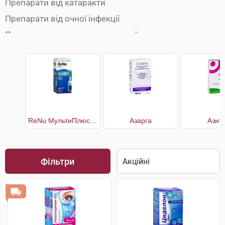
Препарати від катаракти
Препарати від очної інфекції
Препарати для зволоження очей
Розчини для лінз
ReNu МультиПлюс багатоцільовий розчин для контактних лінз
Азарга
Азит
Фільтри