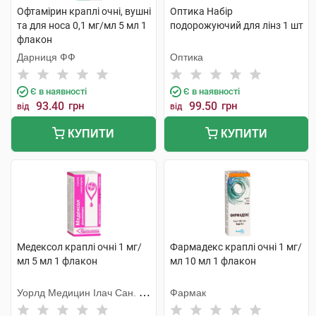
Офтамірин краплі очні, вушні
Оптика Набір
та для носа 0,1 мг/мл 5 мл 1
подорожуючий для лінз 1 шт
флакон
Дарниця ФФ
Оптика
Є в наявності
Є в наявності
93.40
грн
99.50
грн
від
від
КУПИТИ
КУПИТИ
Медексол краплі очні 1 мг/
Фармадекс краплі очні 1 мг/
мл 5 мл 1 флакон
мл 10 мл 1 флакон
Уорлд Медицин Ілач Сан. Ве
Фармак
Тідж