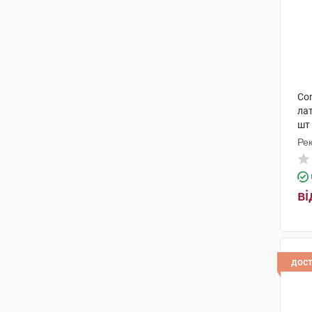
Con
лат
шт
Рек
Ма
ві
дос