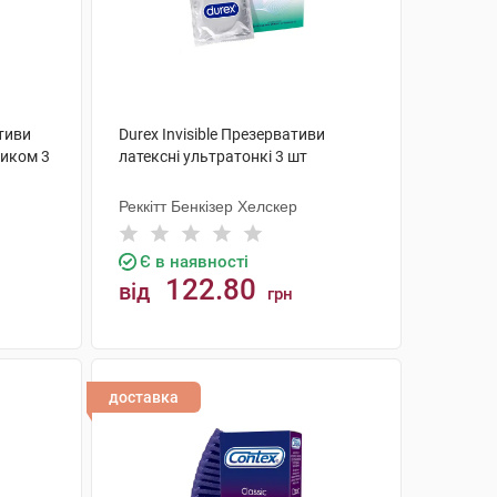
ативи
Durex Invisible Презервативи
тиком 3
латексні ультратонкі 3 шт
Реккітт Бенкізер Хелскер
Є в наявності
122.80
від
грн
КУПИТИ
доставка