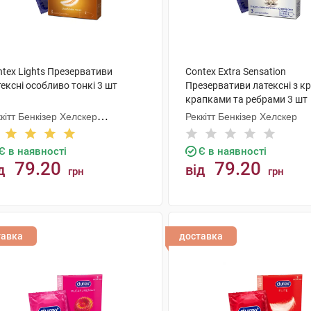
ntex Lights Презервативи
Contex Extra Sensation
ексні особливо тонкі 3 шт
Презервативи латексні з к
крапками та ребрами 3 шт
кітт Бенкізер Хелскер
Реккітт Бенкізер Хелскер
нуфектурінг
Є в наявності
Є в наявності
79.20
79.20
д
від
грн
грн
КУПИТИ
КУПИТИ
тавка
доставка