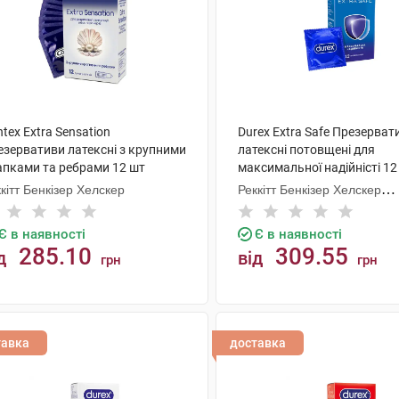
tex Extra Sensation
Durex Extra Safe Презерват
езервативи латексні з крупними
латексні потовщені для
апками та ребрами 12 шт
максимальної надійністі 12
кітт Бенкізер Хелскер
Реккітт Бенкізер Хелскер
Мануфектурінг
Є в наявності
Є в наявності
285.10
309.55
д
від
грн
грн
КУПИТИ
КУПИТИ
тавка
доставка