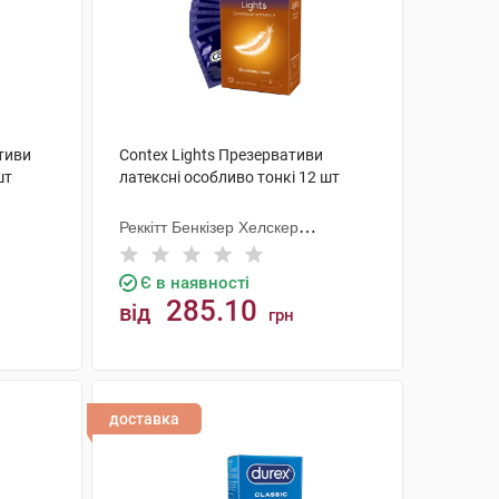
тиви
Contex Lights Презервативи
шт
латексні особливо тонкі 12 шт
Реккітт Бенкізер Хелскер
Мануфектурінг
Є в наявності
285.10
від
грн
КУПИТИ
доставка