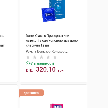
иви
Durex Classic Презервативи
латексні з силіконовою змазкою
 шт
класичні 12 шт
Реккітт Бенкізер Хелскер
Мануфектурінг
Є в наявності
320.10
від
грн
КУПИТИ
доставка