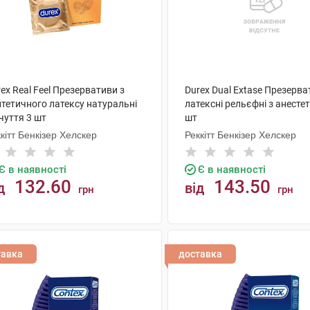
ex Real Feel Презервативи з
Durex Dual Extase Презерв
нтетичного латексу натуральні
латексні рельєфні з анесте
чуття 3 шт
шт
кітт Бенкізер Хелскер
Реккітт Бенкізер Хелскер
Є в наявності
Є в наявності
132.60
143.50
д
від
грн
грн
КУПИТИ
КУПИТИ
тавка
доставка