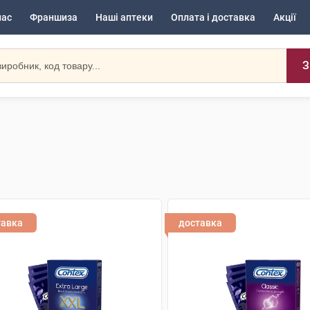
нас
Франшиза
Наші аптеки
Оплата і доставка
Акції
З
тавка
доставка