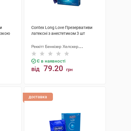
ви
Contex Long Love Презервативи
азкою
латексні з анестетиком 3 шт
Реккітт Бенкізер Хелскер
Мануфектурінг
Є в наявності
79.20
від
грн
КУПИТИ
доставка