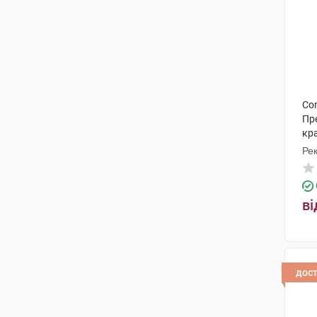
Con
Пр
кр
Рек
ві
дос