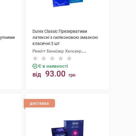
Durex Classic Презервативи
рупними
латексні з силіконовою змазкою
класичні 3 шт
Реккітт Бенкізер Хелскер
Мануфектурінг
Є в наявності
93.00
від
грн
КУПИТИ
доставка