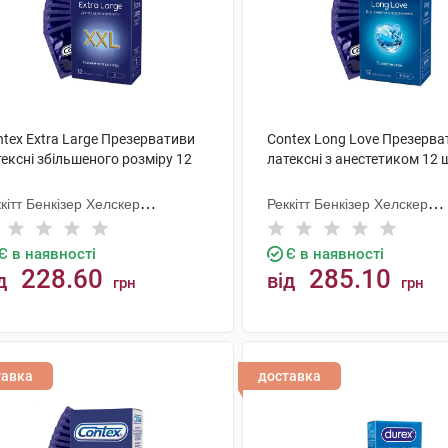
tex Extra Large Презервативи
Contex Long Love Презерва
ексні збільшеного розміру 12
латексні з анестетиком 12 
кітт Бенкізер Хелскер
Реккітт Бенкізер Хелскер
нуфектурінг
Мануфектурінг
Є в наявності
Є в наявності
228.60
285.10
д
від
грн
грн
КУПИТИ
КУПИТИ
тавка
доставка