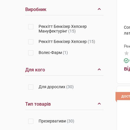
Виробник
Реккітт Бенкізер Хелскер
Con
Мануфектурінг
(15)
лат
Реккітт Бенкізер Хелскер
(15)
Рек
Ма
Волес-Фарм
(1)
ві
Для кого
Для дорослих
(30)
дос
Тип товарів
Презервативи
(30)