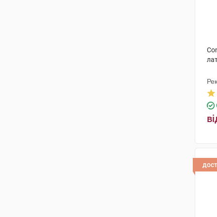
Co
лат
Рек
Ма
ві
дос