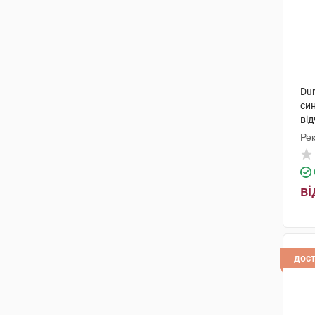
Dur
си
від
Рек
ві
дос