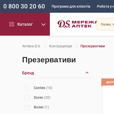
0 800 30 20 60
Програми для клієнтів
Робота у 
Каталог
Аптека D.S.
Контрацепція
Презервативи
Презервативи
Бренд
дос
Contex
(10)
Durex
(20)
Волес
(1)