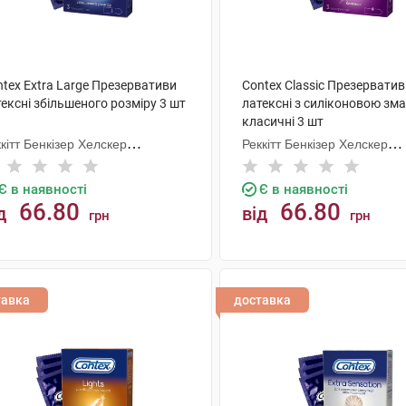
tex Extra Large Презервативи
Contex Classic Презервати
ексні збільшеного розміру 3 шт
латексні з силіконовою зм
класичні 3 шт
кітт Бенкізер Хелскер
Реккітт Бенкізер Хелскер
нуфектурінг
Мануфектурінг
Є в наявності
Є в наявності
66.80
66.80
д
від
грн
грн
КУПИТИ
КУПИТИ
тавка
доставка