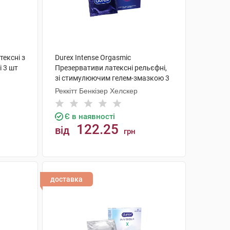
тексні з
Durex Intense Orgasmic
 3 шт
Презервативи латексні рельєфні,
зі стимулюючим гелем-змазкою 3
шт
Реккітт Бенкізер Хелскер
Є в наявності
122.25
від
грн
КУПИТИ
доставка