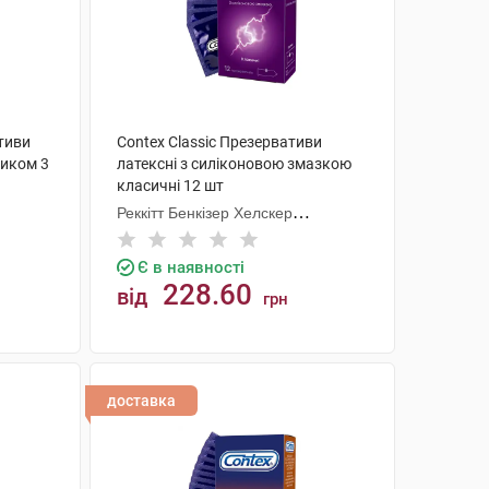
ативи
Contex Classic Презервативи
тиком 3
латексні з силіконовою змазкою
класичні 12 шт
Реккітт Бенкізер Хелскер
Мануфектурінг
Є в наявності
228.60
від
грн
КУПИТИ
доставка