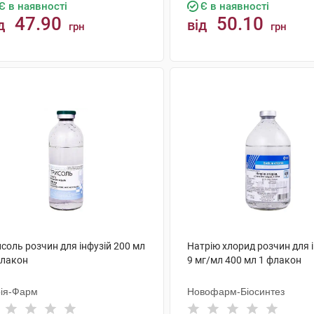
Є в наявності
Є в наявності
47.90
50.10
д
від
грн
грн
КУПИТИ
КУПИТИ
соль розчин для інфузій 200 мл
Натрію хлорид розчин для 
флакон
9 мг/мл 400 мл 1 флакон
ія-Фарм
Новофарм-Біосинтез