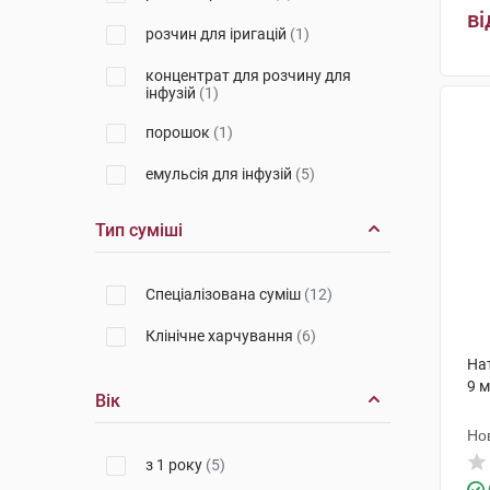
ві
Нестле
(3)
розчин для іригацій
(1)
Кілкенні Нутрішнл Беверідж
концентрат для розчину для
Компані Лтд
(1)
інфузій
(1)
Нестле Свіс
(3)
порошок
(1)
Евер Фарма Єна
(1)
емульсія для інфузій
(5)
Нестле Нідерланд
(1)
Тип суміші
Мілупа
(1)
Шонен
(1)
Спеціалізована суміш
(12)
Фармідея
(1)
Клінічне харчування
(6)
Нат
СШС Інтернаціонал
(4)
9 
Вік
Б.Браун Мельзунген
(3)
Но
Альфа Вассерманн
(1)
з 1 року
(5)