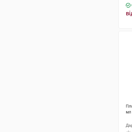
ві
Пл
мл
Да