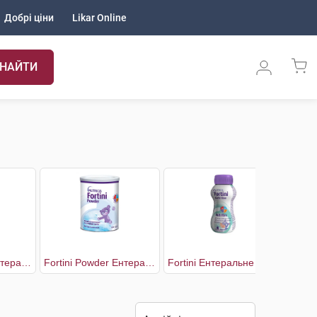
Добрі ціни
Likar Online
НАЙТИ
Fortini Powder Ентеральне харчування з ванільним смаком для дітей від 1 року та старше
Fortini Powder Ентеральне харчування з нейтральним смаком для дітей від 1 року та старше
Fortini Ентеральне харчування з нейтральним смаком