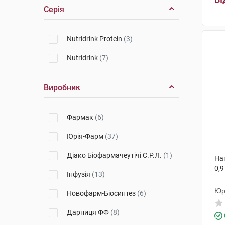
Серія
Nutridrink Protein
(3)
Nutridrink
(7)
Виробник
Фармак
(6)
Юрія-Фарм
(37)
Діако Біофармачеутічі С.Р.Л.
(1)
Нат
0,9
Інфузія
(13)
Юр
Новофарм-Біосинтез
(6)
Дарниця ФФ
(8)