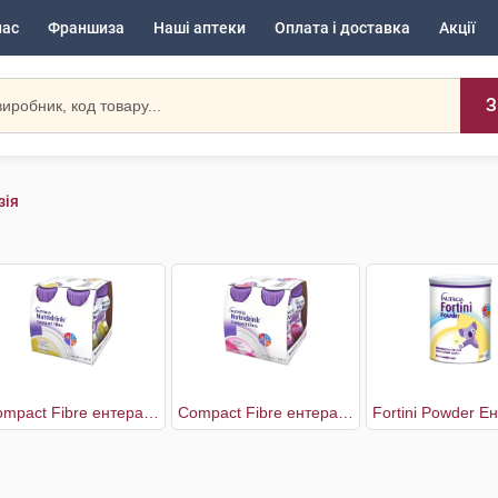
нас
Франшиза
Наші аптеки
Оплата і доставка
Акції
З
зія
Compact Fibre ентеральне харчування зі смаком ванілі
Compact Fibre ентеральне харчування зі смаком полуниці