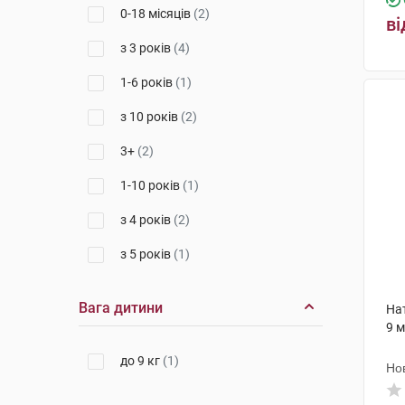
Бакстер
(3)
0-18 місяців
(2)
ві
Б.Браун Мілсанджен ЕйДжі
(1)
з 3 років
(4)
1-6 років
(1)
з 10 років
(2)
3+
(2)
1-10 років
(1)
з 4 років
(2)
з 5 років
(1)
Вага дитини
Нат
9 
до 9 кг
(1)
Но