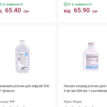
Є в наявності
Є в наявності
65.40
65.90
д
від
грн
грн
КУПИТИ
КУПИТИ
азмовен розчин для інфузій 500
Натрію хлорид розчин для 
 1 флакон
9 мг/мл 400 мл 1 контейнер
рниця ФФ
Юрія-Фарм