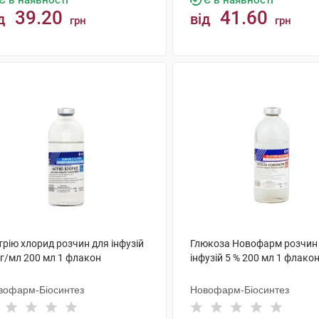
Є в наявності
Є в наявності
39.20
41.60
д
від
грн
грн
КУПИТИ
КУПИТИ
рію хлорид розчин для інфузій
Глюкоза Новофарм розчин
мг/мл 200 мл 1 флакон
інфузій 5 % 200 мл 1 флако
вофарм-Біосинтез
Новофарм-Біосинтез