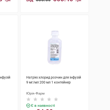
грн
грн
КУПИТИ
інфузій
Натрію хлорид розчин для інфузій
9 мг/мл 200 мл 1 контейнер
Юрія-Фарм
Є в наявності