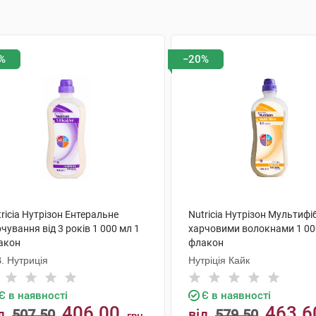
%
−20%
ricia Нутрізон Ентеральне
Nutricia Нутрізон Мультифі
чування від 3 років 1 000 мл 1
харчовими волокнами 1 00
акон
флакон
. Нутриція
Нутріція Кайк
Є в наявності
Є в наявності
406.00
463.6
д
507.50
від
579.50