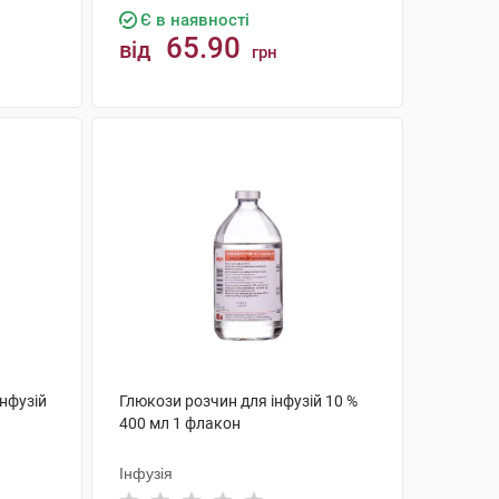
Є в наявності
65.90
від
грн
КУПИТИ
інфузій
Глюкози розчин для інфузій 10 %
400 мл 1 флакон
Інфузія