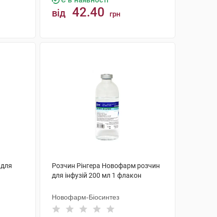
Є в наявності
42.40
від
грн
КУПИТИ
 для
Розчин Рінгера Новофарм розчин
н
для інфузій 200 мл 1 флакон
Новофарм-Біосинтез