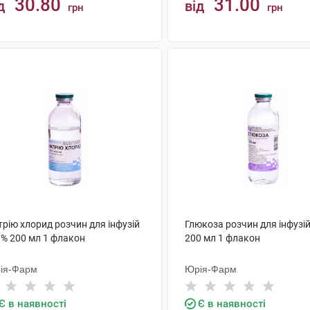
30.80
31.00
д
від
грн
грн
КУПИТИ
КУПИТИ
рію хлорид розчин для інфузій
Глюкоза розчин для інфузій
 % 200 мл 1 флакон
200 мл 1 флакон
ія-Фарм
Юрія-Фарм
Є в наявності
Є в наявності