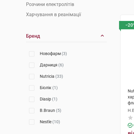
Розчини електролітів
Харчування в реанімації
−20
Бренд
Новофарм
(3)
Дарниця
(6)
Nutricia
(33)
Біолік
(1)
Nut
хар
Diasip
(1)
фл
B.Braun
(5)
Н.В
Nestle
(10)
ві