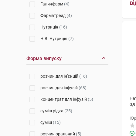
ві
Галичфарм
(4)
Фарматрейд
(4)
Нутриція
(16)
Н.В. Нутриція
(7)
Біолік
(1)
Форма випуску
Нутріхем Дієт + Фарма
(5)
Здоров'я народу
(1)
розчин для ін'єкцій
(16)
Нутріція Кайк
(5)
розчин для інфузій
(68)
Нестле Хелскеа Нутрітіон
(3)
Нат
концентрат для інфузій
(5)
0,9
Хемофарм
(1)
суміш рідка
(25)
Юр
Б.Браун Медікал
(2)
суміш
(15)
Фрезеніус Кабі
(2)
розчин оральний
(5)