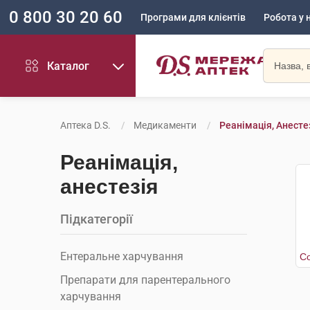
0 800 30 20 60
Програми для клієнтів
Робота у 
Каталог
Аптека D.S.
Медикаменти
Реанімація, Анесте
Реанімація,
анестезія
Підкатегорії
Ентеральне харчування
Препарати для парентерального
харчування