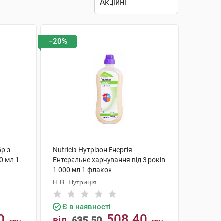
−20%
бр з
Nutricia Нутрізон Енергія
0 мл 1
Ентеральне харчування від 3 років
1 000 мл 1 флакон
Н.В. Нутриція
Є в наявності
0
508.40
від
635.50