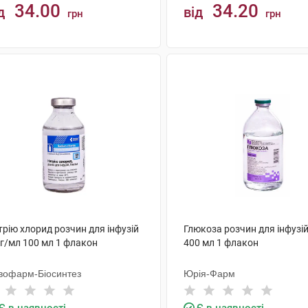
34.00
34.20
д
від
грн
грн
КУПИТИ
КУПИТИ
рію хлорид розчин для інфузій
Глюкоза розчин для інфузій
мг/мл 100 мл 1 флакон
400 мл 1 флакон
вофарм-Біосинтез
Юрія-Фарм