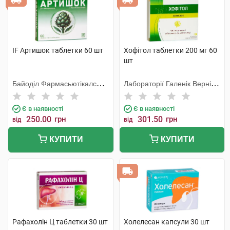
IF Артишок таблетки 60 шт
Хофітол таблетки 200 мг 60
шт
Байоділ Фармасьютікалс
Лабораторії Галенік Вернін/
ЛТД, Індія
Франція
Є в наявності
Є в наявності
250.00
грн
301.50
грн
від
від
КУПИТИ
КУПИТИ
Рафахолін Ц таблетки 30 шт
Холелесан капсули 30 шт