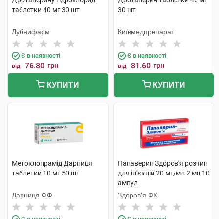
Дротаверину гідрохлорид
Дротаверин таблетки 40 мг
таблетки 40 мг 30 шт
30 шт
Лубнифарм
Київмедпрепарат
Є в наявності
Є в наявності
76.80
грн
81.60
грн
від
від
КУПИТИ
КУПИТИ
Метоклопрамід Дарниця
Папаверин Здоров'я розчин
таблетки 10 мг 50 шт
для ін'єкцій 20 мг/мл 2 мл 10
ампул
Дарниця ФФ
Здоров'я ФК
Є в наявності
Є в наявності