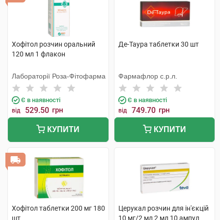
Хофітол розчин оральний
Де-Таура таблетки 30 шт
120 мл 1 флакон
Лабораторії Роза-Фітофарма
Фармафлор с.р.л.
Є в наявності
Є в наявності
529.50
грн
749.70
грн
від
від
КУПИТИ
КУПИТИ
Хофітол таблетки 200 мг 180
Церукал розчин для ін'єкцій
шт
10 мг/2 мл 2 мл 10 ампул