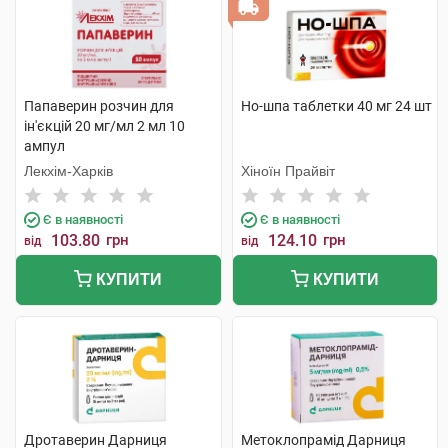
Папаверин розчин для
Но-шпа таблетки 40 мг 24 шт
ін'єкцій 20 мг/мл 2 мл 10
ампул
Лекхім-Харків
Хіноїн Прайвіт
Є в наявності
Є в наявності
103.80
грн
124.10
грн
від
від
КУПИТИ
КУПИТИ
Дротаверин Дарниця
Метоклопрамід Дарниця