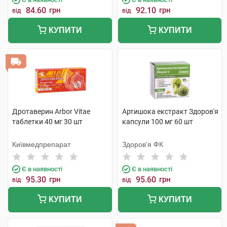
84.60
грн
92.10
грн
від
від
КУПИТИ
КУПИТИ
Дротаверин Arbor Vitae
Артишока екстракт Здоров'я
таблетки 40 мг 30 шт
капсули 100 мг 60 шт
Київмедпрепарат
Здоров'я ФК
Є в наявності
Є в наявності
95.30
грн
95.60
грн
від
від
КУПИТИ
КУПИТИ