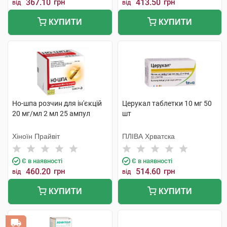
367.10
грн
413.50
грн
від
від
КУПИТИ
КУПИТИ
Но-шпа розчин для ін'єкцій
Церукал таблетки 10 мг 50
20 мг/мл 2 мл 25 ампул
шт
Хіноїн Прайвіт
ПЛІВА Хрватска
Є в наявності
Є в наявності
460.20
грн
514.60
грн
від
від
КУПИТИ
КУПИТИ