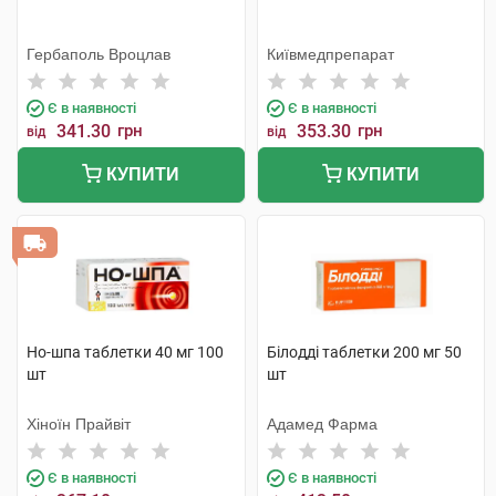
Гербаполь Вроцлав
Київмедпрепарат
Є в наявності
Є в наявності
341.30
грн
353.30
грн
від
від
КУПИТИ
КУПИТИ
Но-шпа таблетки 40 мг 100
Білодді таблетки 200 мг 50
шт
шт
Хіноїн Прайвіт
Адамед Фарма
Є в наявності
Є в наявності