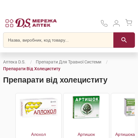
Аптека D.S.
Препарати Для Травної Системи
Препарати Від Холециститу
Препарати від холециститу
Алохол
Артишок
Артишока е