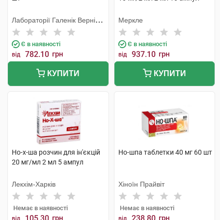
Лабораторії Галенік Вернін/
Меркле
Франція
Є в наявності
Є в наявності
782.10
грн
937.10
грн
від
від
КУПИТИ
КУПИТИ
Но-х-ша розчин для ін'єкцій
Но-шпа таблетки 40 мг 60 шт
20 мг/мл 2 мл 5 ампул
Лекхім-Харків
Хіноїн Прайвіт
Немає в наявності
Немає в наявності
105.30
грн
238.80
грн
від
від