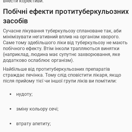
внести корективи.
Побічні ефекти протитуберкульозних
засобів
Сучасне лікування туберкульозу сплановане так, аби
мінімізувати негативний вплив на організм хворого.
Саме тому здебільшого ліки від туберкульозу не мають
побічного ефекту. Втім інколи трапляються винятки
(наприклад, людина має супутнє захворювання, яке
додатково ослаблює організм).
Найбільше від протитуберкульозних препаратів
страждає печінка. Тому слід сповістити лікаря, якщо
після прийому тієї чи іншої групи ліків ви помітили:
нудоту;
зміну кольору сечі;
втрату апетиту;