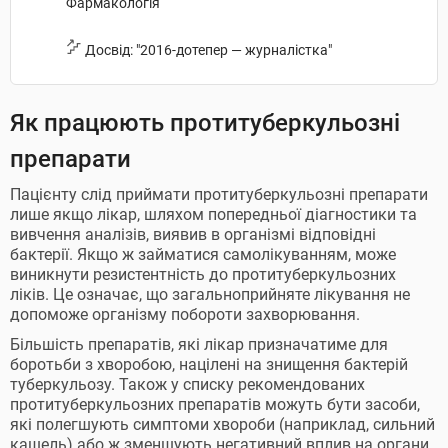
Фармакологія
Досвід: "2016-дотепер — журналістка"
Як працюють протитуберкульозні
препарати
Пацієнту слід приймати протитуберкульозні препарати
лише якщо лікар, шляхом попередньої діагностики та
вивчення аналізів, виявив в організмі відповідні
бактерії. Якщо ж займатися самолікуванням, може
виникнути резистентність до протитуберкульозних
ліків. Це означає, що загальноприйняте лікування не
допоможе організму побороти захворювання.
Більшість препаратів, які лікар призначатиме для
боротьби з хворобою, націлені на знищення бактерій
туберкульозу. Також у списку рекомендованих
протитуберкульозних препаратів можуть бути засоби,
які полегшують симптоми хвороби (наприклад, сильний
кашель) або ж зменшують негативний вплив на органи