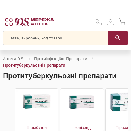
Аптека D.S.
Протиінфекційні Препарати
Протитуберкульозні Препарати
Протитуберкульозні препарати
Етамбутол
Ізоніазид
Піразин