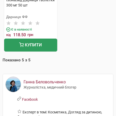
Ізоніазид Дарниця таблетки
300 мг 50 шт
Дарниця ФФ
Є в наявності
118.50
грн
від
КУПИТИ
Показано
5
з
5
Ганна Беловольченко
Журналістка, медичний блогер
Facebook
Експерт в темі: Косметика, Догляд за дитиною,