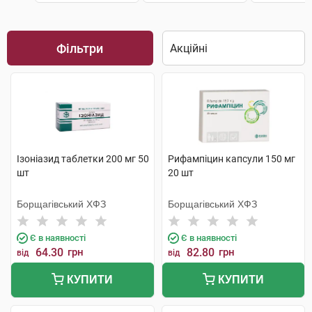
Фільтри
Ізоніазид таблетки 200 мг 50
Рифампіцин капсули 150 мг
шт
20 шт
Борщагівський ХФЗ
Борщагівський ХФЗ
Є в наявності
Є в наявності
64.30
грн
82.80
грн
від
від
КУПИТИ
КУПИТИ