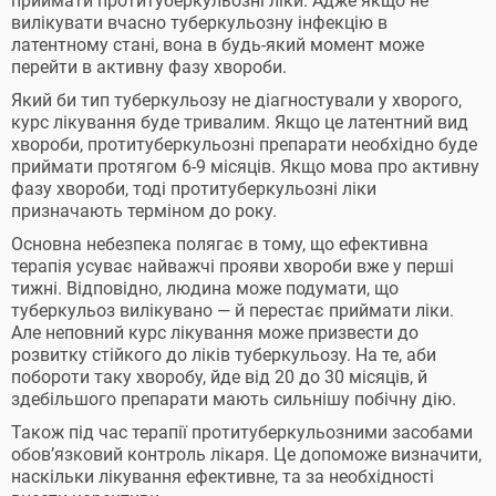
приймати протитуберкульозні ліки. Адже якщо не
вилікувати вчасно туберкульозну інфекцію в
латентному стані, вона в будь-який момент може
перейти в активну фазу хвороби.
Який би тип туберкульозу не діагностували у хворого,
курс лікування буде тривалим. Якщо це латентний вид
хвороби, протитуберкульозні препарати необхідно буде
приймати протягом 6-9 місяців. Якщо мова про активну
фазу хвороби, тоді протитуберкульозні ліки
призначають терміном до року.
Основна небезпека полягає в тому, що ефективна
терапія усуває найважчі прояви хвороби вже у перші
тижні. Відповідно, людина може подумати, що
туберкульоз вилікувано — й перестає приймати ліки.
Але неповний курс лікування може призвести до
розвитку стійкого до ліків туберкульозу. На те, аби
побороти таку хворобу, йде від 20 до 30 місяців, й
здебільшого препарати мають сильнішу побічну дію.
Також під час терапії протитуберкульозними засобами
обов’язковий контроль лікаря. Це допоможе визначити,
наскільки лікування ефективне, та за необхідності