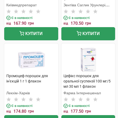
Київмедпрепарат
Зентіва Саглик Урунлері
Санаї ве Тіджарет А.Ш
Є в наявності
Є в наявності
167.90
грн
170.50
грн
від
від
КУПИТИ
КУПИТИ
Промоцеф порошок для
Цефікс порошок для
ін'єкцій 1 г 1 флакон
оральної суспензії 100 мг/5
мл 30 мл 1 флакон
Лекхім-Харків
Фарма Інтернешенал
Є в наявності
Є в наявності
174.80
грн
177.50
грн
від
від