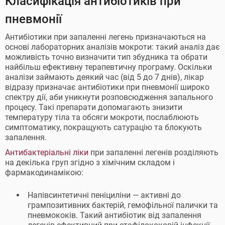
Класифікація антибіотиків при
пневмонії
Антибіотики при запаленні легень призначаються на
основі лабораторних аналізів мокроти: такий аналіз дає
можливість точно визначити тип збудника та обрати
найбільш ефективну терапевтичну програму. Оскільки
аналізи займають деякий час (від 5 до 7 днів), лікар
відразу призначає антибіотики при пневмонії широко
спектру дії, аби уникнути розповсюдження запального
процесу. Такі препарати допомагають знизити
температуру тіла та обсяги мокроти, послаблюють
симптоматику, покращують сатурацію та блокують
запалення.
Антибактеріальні ліки
при запаленні легенів розділяють
на декілька груп згідно з хімічним складом і
фармакодинамікою:
Напівсинтетичні пеніциліни — активні до
грампозитивних бактерій, гемофільної палички та
пневмококів. Такий антибіотик від запалення