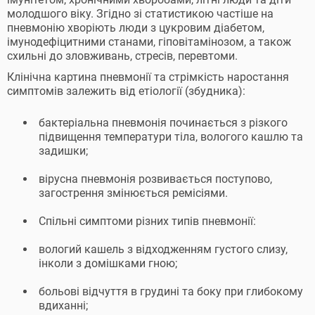
молодшого віку. Згідно зі статистикою частіше на
пневмонію хворіють люди з цукровим діабетом,
імунодефіцитними станами, гіповітамінозом, а також
схильні до зловживань, стресів, перевтоми.
Клінічна картина пневмонії та стрімкість наростання
симптомів залежить від етіології (збудника):
бактеріальна пневмонія починається з різкого
підвищення температури тіла, вологого кашлю та
задишки;
вірусна пневмонія розвивається поступово,
загострення змінюється ремісіями.
Спільні симптоми різних типів пневмонії:
вологий кашель з відходженням густого слизу,
інколи з домішками гною;
больові відчуття в грудині та боку при глибокому
вдиханні;