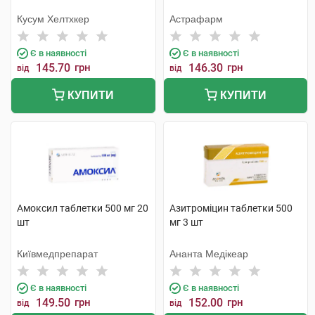
Кусум Хелтхкер
Астрафарм
Є в наявності
Є в наявності
145.70
грн
146.30
грн
від
від
КУПИТИ
КУПИТИ
Амоксил таблетки 500 мг 20
Азитроміцин таблетки 500
шт
мг 3 шт
Київмедпрепарат
Ананта Медікеар
Є в наявності
Є в наявності
149.50
грн
152.00
грн
від
від