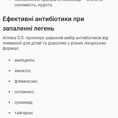
сонливість, нудота.
Ефективні антибіотики при
запаленні легень
Аптека D.S. пропонує широкий вибір антибіотиків від
пневмонії для дітей та дорослих у різних лікарських
формах:
ампіцилін;
амоксіл;
флемоксин;
оспамокс;
сумамед;
тайгерон;