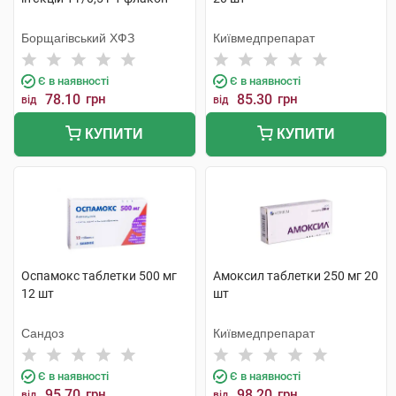
Борщагівський ХФЗ
Київмедпрепарат
Є в наявності
Є в наявності
78.10
грн
85.30
грн
від
від
КУПИТИ
КУПИТИ
Оспамокс таблетки 500 мг
Амоксил таблетки 250 мг 20
12 шт
шт
Сандоз
Київмедпрепарат
Є в наявності
Є в наявності
95.70
грн
98.20
грн
від
від