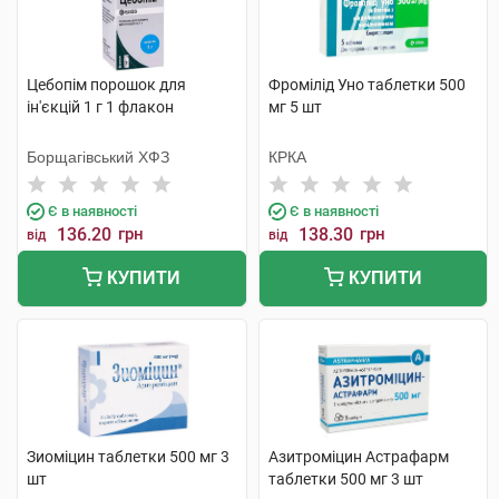
Цебопім порошок для
Фромілід Уно таблетки 500
ін'єкцій 1 г 1 флакон
мг 5 шт
Борщагівський ХФЗ
КРКА
Є в наявності
Є в наявності
136.20
грн
138.30
грн
від
від
КУПИТИ
КУПИТИ
Зиоміцин таблетки 500 мг 3
Азитроміцин Астрафарм
шт
таблетки 500 мг 3 шт