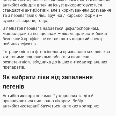
антибіотиків для дітей не існує: використовуються
стандартні антибіотики, але з коригуванням дозування
та з перевагами більш зручної лікарської форми —
суспензії, сиропи, тощо.
В педіатрії перевага надається цефалоспоринам,
макролідам та пеніцилінам — лікам, що мають більш
безпечний профіль, не викликають широкий спектр
побічних ефектів.
Тетрацикліни та фторхінолони призначаються лише за
життєвими показниками або коли виявлена
резистентність збудника до інших антибактеріальних
препаратів.
Як вибрати ліки від запалення
легенів
Антибіотики при пневмонії у дорослих та дітей
призначаються виключно лікарем. Вибір
антибіотикотерапії базується на таких критеріях: