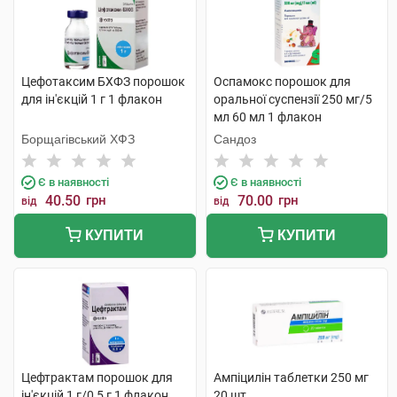
Цефотаксим БХФЗ порошок
Оспамокс порошок для
для ін'єкцій 1 г 1 флакон
оральної суспензії 250 мг/5
мл 60 мл 1 флакон
Борщагівський ХФЗ
Сандоз
Є в наявності
Є в наявності
40.50
грн
70.00
грн
від
від
КУПИТИ
КУПИТИ
Цефтрактам порошок для
Ампіцилін таблетки 250 мг
ін'єкцій 1 г/0,5 г 1 флакон
20 шт