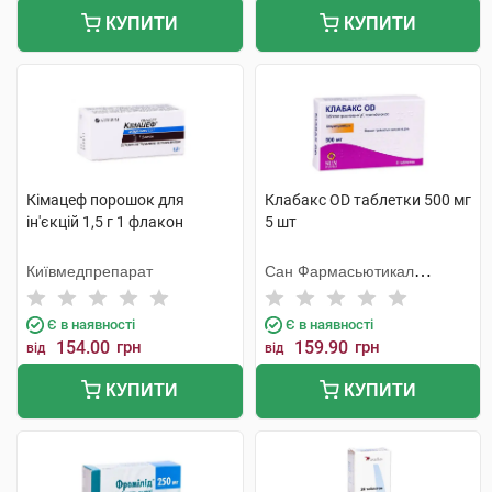
КУПИТИ
КУПИТИ
Кімацеф порошок для
Клабакс OD таблетки 500 мг
ін'єкцій 1,5 г 1 флакон
5 шт
Київмедпрепарат
Сан Фармасьютикал
Індастріз
Є в наявності
Є в наявності
154.00
грн
159.90
грн
від
від
КУПИТИ
КУПИТИ