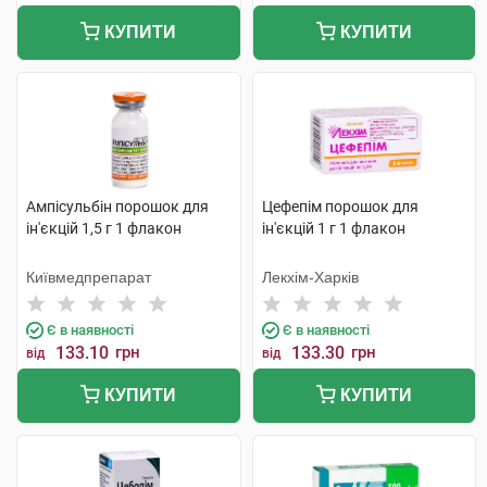
КУПИТИ
КУПИТИ
Ампісульбін порошок для
Цефепім порошок для
ін'єкцій 1,5 г 1 флакон
ін'єкцій 1 г 1 флакон
Київмедпрепарат
Лекхім-Харків
Є в наявності
Є в наявності
133.10
грн
133.30
грн
від
від
КУПИТИ
КУПИТИ