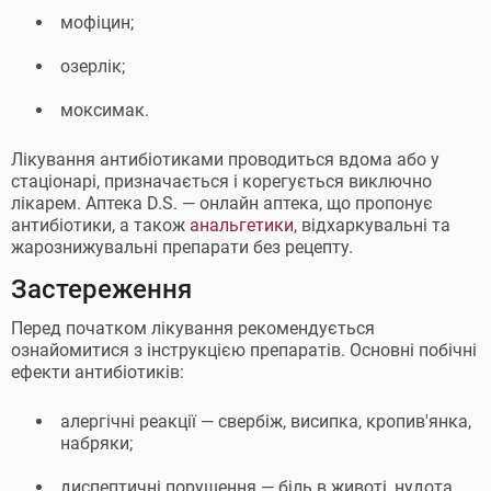
мофіцин;
озерлік;
моксимак.
Лікування антибіотиками проводиться вдома або у
стаціонарі, призначається і корегується виключно
лікарем. Аптека D.S. — онлайн аптека, що пропонує
антибіотики, а також
анальгетики
, відхаркувальні та
жарознижувальні препарати без рецепту.
Застереження
Перед початком лікування рекомендується
ознайомитися з інструкцією препаратів. Основні побічні
ефекти антибіотиків:
алергічні реакції — свербіж, висипка, кропив'янка,
набряки;
диспептичні порушення — біль в животі, нудота,