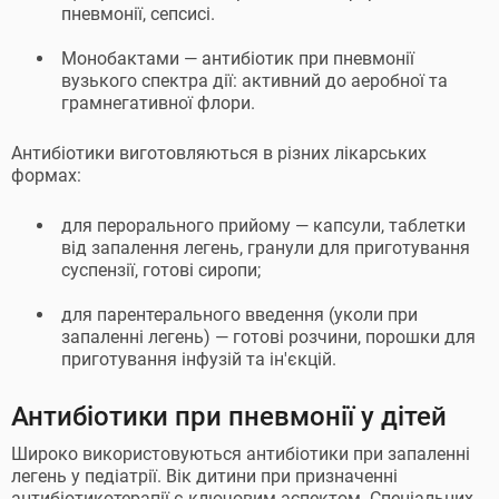
пневмонії, сепсисі.
Монобактами — антибіотик при пневмонії
вузького спектра дії: активний до аеробної та
грамнегативної флори.
Антибіотики виготовляються в різних лікарських
формах:
для перорального прийому — капсули, таблетки
від запалення легень, гранули для приготування
суспензії, готові сиропи;
для парентерального введення (уколи при
запаленні легень) — готові розчини, порошки для
приготування інфузій та ін'єкцій.
Антибіотики при пневмонії у дітей
Широко використовуються антибіотики при запаленні
легень у педіатрії. Вік дитини при призначенні
антибіотикотерапії є ключовим аспектом. Спеціальних