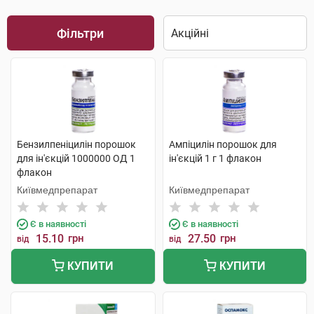
Фільтри
Бензилпеніцилін порошок
Ампіцилін порошок для
для ін'єкцій 1000000 ОД 1
ін'єкцій 1 г 1 флакон
флакон
Київмедпрепарат
Київмедпрепарат
Є в наявності
Є в наявності
15.10
грн
27.50
грн
від
від
КУПИТИ
КУПИТИ