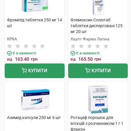
Фромілід таблетки 250 мг 14
Флемоксин Солютаб
шт
таблетки дисперговані 125
мг 20 шт
КРКА
Хаупт Фарма Латіна
Є в наявності
Є в наявності
163.40
грн
165.50
грн
від
від
КУПИТИ
КУПИТИ
Азимед капсули 250 мг 6 шт
Ротацеф порошок для
ін'єкцій з розчинником 1 г 1
флакон