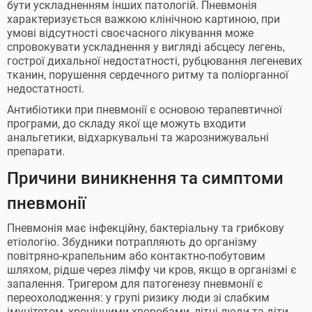
бути ускладненням інших патологій. Пневмонія
характеризується важкою клінічною картиною, при
умові відсутності своєчасного лікування може
спровокувати ускладнення у вигляді абсцесу легень,
гострої дихальної недостатності, рубцювання легеневих
тканин, порушення сердечного ритму та поліорганної
недостатності.
Антибіотики при пневмонії є основою терапевтичної
програми, до складу якої ще можуть входити
анальгетики, відхаркувальні та жарознижувальні
препарати.
Причини виникнення та симптоми
пневмонії
Пневмонія має інфекційну, бактеріальну та грибкову
етіологію. Збудники потрапляють до організму
повітряно-крапельним або контактно-побутовим
шляхом, рідше через лімфу чи кров, якщо в організмі є
запалення. Тригером для патогенезу пневмонії є
переохолодження: у групі ризику люди зі слабким
імунітетом, хронічними хворобами, літні люди та діти