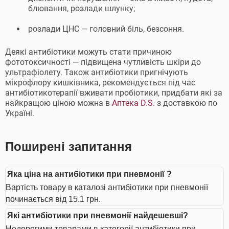
блювання, розлади шлунку;
розлади ЦНС — головний біль, безсоння.
Деякі антибіотики можуть стати причиною
фототоксичності — підвищена чутливість шкіри до
ультрафіолету. Також антибіотики пригнічують
мікрофлору кишківника, рекомендується під час
антибіотикотерапії вживати пробіотики, придбати які за
найкращою ціною можна в
Аптека D.S.
з доставкою по
Україні.
Поширені запитання
Яка ціна на антибіотики при пневмонії ?
Вартість товару в каталозі антибіотики при пневмонії
починається від 15.1 грн.
Які антибіотики при пневмонії найдешевші?
Недорогими товарами в категорії антибіотики при