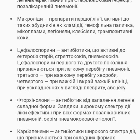
легенів ефективний при стафілококовій інфекції,
позалікарняній пневмонії.
Макроліди — препарати першої лінії, активні до
таких збудників як хламідії, гемофільна паличка,
мікоплазми, легіонели, клебсієли, грампозитивні
коки.
Цефалоспорини — антибіотики, що активні до
ентеробактерій, стрептококів, пневмококів.
Цефалоспорини першого та другого покоління
призначаються при легкому перебігу пневмонії,
третього — при важкому перебігу хвороби,
четвертого — при важкій і вкрай важкій клініці,
при ускладненнях у вигляді плевриту, абсцесу.
Фторхінолони — антибіотик від запалення легенів
складної форми. Завдяки широкому спектру дії
ліки ефективні при всіх формах позалікарняних
пневмоній, окрім пневмококової етіології.
Карбапенеми — антибіотики широкого спектра дії,
що призначаються при складних формах