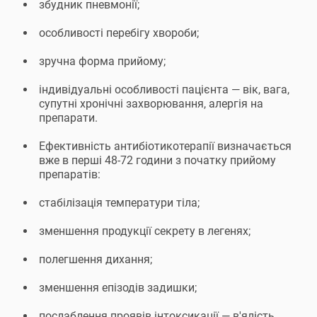
збудник пневмонії;
особливості перебігу хвороби;
зручна форма прийому;
індивідуальні особливості пацієнта — вік, вага,
супутні хронічні захворювання, алергія на
препарати.
Ефективність антибіотикотерапії визначається
вже в перші 48-72 години з початку прийому
препаратів:
стабілізація температури тіла;
зменшення продукції секрету в легенях;
полегшення дихання;
зменшення епізодів задишки;
послаблення проявів інтоксикації — в'ялість,