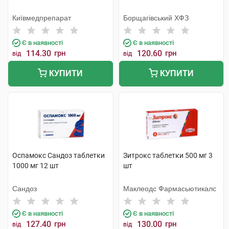
Київмедпрепарат
Борщагівський ХФЗ
Є в наявності
Є в наявності
114.30
грн
120.60
грн
від
від
КУПИТИ
КУПИТИ
Оспамокс Сандоз таблетки
Зитрокс таблетки 500 мг 3
1000 мг 12 шт
шт
Сандоз
Маклеодс Фармасьютикалс
Є в наявності
Є в наявності
127.40
грн
130.00
грн
від
від