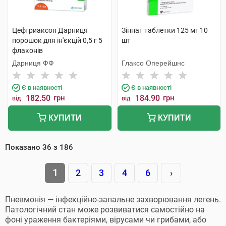
Цефтриаксон Дарниця
Зіннат таблетки 125 мг 10
порошок для ін'єкцій 0,5 г 5
шт
флаконів
Дарниця ФФ
Глаксо Оперейшнс
Є в наявності
Є в наявності
182.50
грн
184.90
грн
від
від
КУПИТИ
КУПИТИ
Показано
36
з
186
1
2
3
4
6
›
Пневмонія — інфекційно-запальне захворювання легень.
Патологічний стан може розвиватися самостійно на
фоні ураження бактеріями, вірусами чи грибами, або