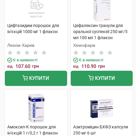
Цефтазидим порошок для
Цефалексин гранули для
ін'єкцій 1000 мг 1 флакон
оральної суспензії 250 мг/5
мл 100 мл 1 флакон
Лекхім-Харків
Хемофарм
Є в наявності
Є в наявності
107.60
грн
110.90
грн
від
від
КУПИТИ
КУПИТИ
Амоксил-К порошок для
Азитроміцин БХФЗ капсули
ін'єкцій 1 г/0,2 г 1 флакон
250 мг 6 шт