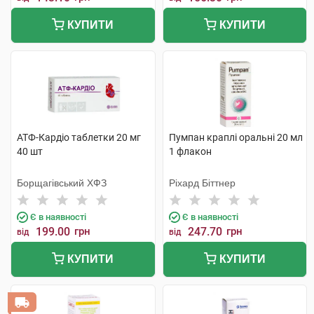
КУПИТИ
КУПИТИ
АТФ-Кардіо таблетки 20 мг
Пумпан краплі оральні 20 мл
40 шт
1 флакон
Борщагівський ХФЗ
Ріхард Біттнер
Є в наявності
Є в наявності
199.00
грн
247.70
грн
від
від
КУПИТИ
КУПИТИ