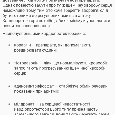
дозування ліків або ж призначати нові препарати.
Однак повністю забути про ту ж ішемічну хворобу серця
неможливо, тому тим, хто хоче зберегти здоров’я, слід
бути готовими до регулярних візитів в аптеку.
Кардіопротектори потрібні, аби як мінімум уповільнити
розвиток захворювання.
Найпопулярнішими кардіопротекторами є:
кораргін — препарати, які допомагають
розширювати судини;
тіотриазолін — ліки, що нормалізують кровообіг,
запобігають прогресуванню ішемічної хвороби
серця;
аденозинтрифосфат — стабілізує обмін речовин,
показаний при аритмії;
мілдронат — за серцевої недостатності
кардіопротектори цього типу призначають
здебільшого завжди, вони також бережуть серце