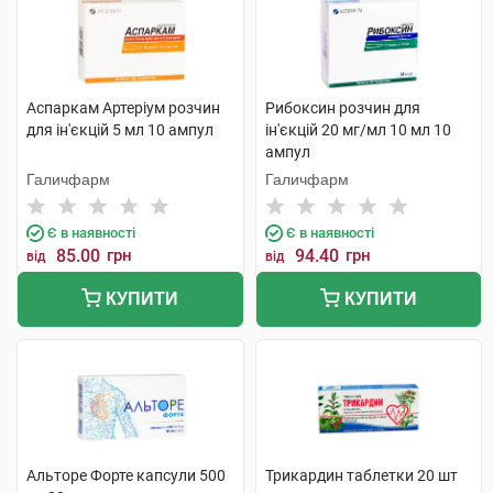
Аспаркам Артеріум розчин
Рибоксин розчин для
для ін'єкцій 5 мл 10 ампул
ін'єкцій 20 мг/мл 10 мл 10
ампул
Галичфарм
Галичфарм
Є в наявності
Є в наявності
85.00
грн
94.40
грн
від
від
КУПИТИ
КУПИТИ
Альторе Форте капсули 500
Трикардин таблетки 20 шт