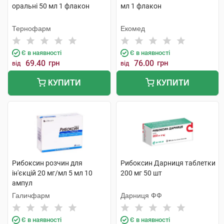
оральні 50 мл 1 флакон
мл 1 флакон
Тернофарм
Екомед
Є в наявності
Є в наявності
69.40
грн
76.00
грн
від
від
КУПИТИ
КУПИТИ
Рибоксин розчин для
Рибоксин Дарниця таблетки
ін'єкцій 20 мг/мл 5 мл 10
200 мг 50 шт
ампул
Галичфарм
Дарниця ФФ
Є в наявності
Є в наявності