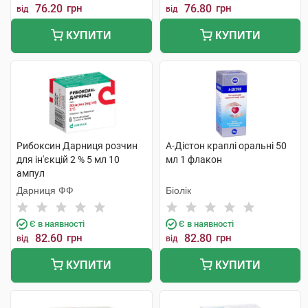
76.20
грн
76.80
грн
від
від
КУПИТИ
КУПИТИ
Рибоксин Дарниця розчин
А-Дістон краплі оральні 50
для ін'єкцій 2 % 5 мл 10
мл 1 флакон
ампул
Дарниця ФФ
Біолік
Є в наявності
Є в наявності
82.60
грн
82.80
грн
від
від
КУПИТИ
КУПИТИ