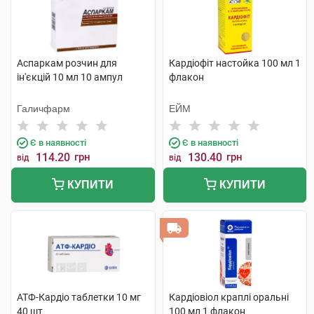
Аспаркам розчин для
Кардіофіт настойка 100 мл 1
ін'єкцій 10 мл 10 ампул
флакон
Галичфарм
ЕЙМ
Є в наявності
Є в наявності
114.20
грн
130.40
грн
від
від
КУПИТИ
КУПИТИ
АТФ-Кардіо таблетки 10 мг
Кардіовіол краплі оральні
40 шт
100 мл 1 флакон