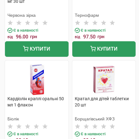
мг 30 шт
Червона зірка
Тернофарм
Є в наявності
Є в наявності
96.00
грн
97.50
грн
від
від
КУПИТИ
КУПИТИ
Кардіолін краплі оральні 50
Кратал для дітей таблетки
мл 1 флакон
20 шт
Біолік
Борщагівський ХФЗ
Є в наявності
Є в наявності