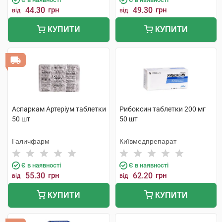
44.30
грн
49.30
грн
від
від
КУПИТИ
КУПИТИ
Аспаркам Артеріум таблетки
Рибоксин таблетки 200 мг
50 шт
50 шт
Галичфарм
Київмедпрепарат
Є в наявності
Є в наявності
55.30
грн
62.20
грн
від
від
КУПИТИ
КУПИТИ