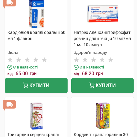
Кардіовіол краплі оральні 50
Натрію Аденозинтрифосфат
мл 1 флакон
розчин для ін'єкцій 10 мг/мл
1 мл 10 ампул
Віола
Здоров'я народу
Є в наявності
Є в наявності
65.00
грн
68.20
грн
від
від
КУПИТИ
КУПИТИ
Трикардин серцеві краплі
Кордевіт краплі оральні 30