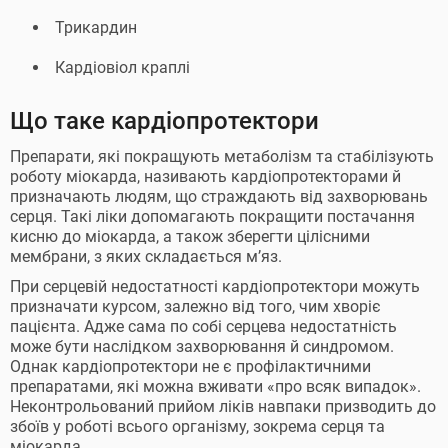
Трикардин
Кардіовіол краплі
Що таке кардіопротектори
Препарати, які покращують метаболізм та стабілізують
роботу міокарда, називають кардіопротекторами й
призначають людям, що страждають від захворювань
серця. Такі ліки допомагають покращити постачання
кисню до міокарда, а також зберегти цілісними
мембрани, з яких складається м’яз.
При серцевій недостатності кардіопротектори можуть
призначати курсом, залежно від того, чим хворіє
пацієнта. Адже сама по собі серцева недостатність
може бути наслідком захворювання й синдромом.
Однак кардіопротектори не є профілактичними
препаратами, які можна вживати «про всяк випадок».
Неконтрольований прийом ліків навпаки призводить до
збоїв у роботі всього організму, зокрема серця та
міокарда.