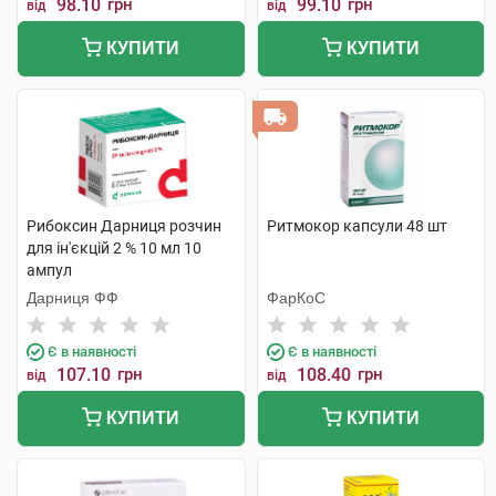
98.10
грн
99.10
грн
від
від
КУПИТИ
КУПИТИ
Рибоксин Дарниця розчин
Ритмокор капсули 48 шт
для ін'єкцій 2 % 10 мл 10
ампул
Дарниця ФФ
ФарКоС
Є в наявності
Є в наявності
107.10
грн
108.40
грн
від
від
КУПИТИ
КУПИТИ