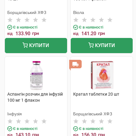
Борщагівський ХФЗ
Віола
Є в наявності
Є в наявності
133.90
грн
141.20
грн
від
від
КУПИТИ
КУПИТИ
Аспангін розчин для інфузій
Кратал таблетки 20 шт
100 мг 1 флакон
Інфузія
Борщагівський ХФЗ
Є в наявності
Є в наявності
143.10
грн
156.30
грн
від
від