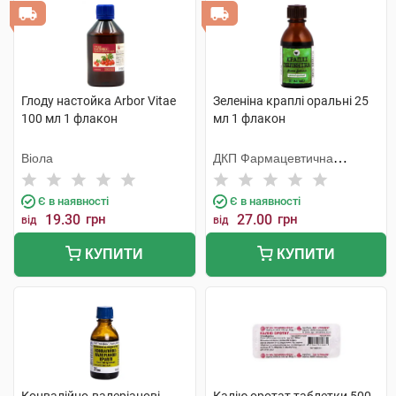
Глоду настойка Arbor Vitae
Зеленіна краплі оральні 25
100 мл 1 флакон
мл 1 флакон
Віола
ДКП Фармацевтична
фабрика
Є в наявності
Є в наявності
19.30
грн
27.00
грн
від
від
КУПИТИ
КУПИТИ