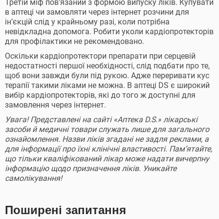
Третій міф пов’язаний з формою випуску ліків. Купувати
в аптеці чи замовляти через інтернет розчини для
ін’єкцій слід у крайньому разі, коли потрібна
невідкладна допомога. Робити уколи кардіопротекторів
для профілактики не рекомендовано.
Оскільки кардіопротектори препарати при серцевій
недостатності першої необхідності, слід подбати про те,
щоб вони завжди були під рукою. Адже переривати кус
терапії такими ліками не можна. В аптеці DS є широкий
вибір кардіопротекторів, які до того ж доступні для
замовлення через інтернет.
Увага! Представлені на сайті «Аптека D.S.» лікарські
засоби й медичні товари служать лише для загального
ознайомлення. Назви ліків згадані не задля реклами, а
для інформації про їхні клінічні властивості. Пам’ятайте,
що тільки кваліфікований лікар може надати вичерпну
інформацію щодо призначення ліків. Уникайте
самолікування!
Поширені запитання