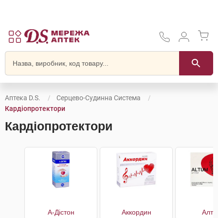
Аптека D.S.
Серцево-Судинна Система
Кардіопротектори
Кардіопротектори
А-Дістон
Аккордин
Алту