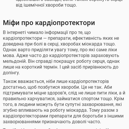
від ішемічної хвороби тощо.
Міфи про кардіопротектори
В інтернеті чимало інформації про те, що
кардіопротектори — препарати, ефективність яких не
доведена при болі в серці, хворобах міокарда тощо.
Однак варто приділяти увагу тому, про які саме ліки
мова. Адже часто до кардіопротекторів зараховують
мельдоній. Він справді покращує роботу серця, однак
лише на короткий термін. І цей засіб прирівнюють до
допінгу.
Також вважається, ніби лише кардіопротекторів
достатньо, щоб позбутися хвороби. Це не так. Аби
підтримувати міцне здоров’я, слід не лише пити ліки, а й
правильно харчуватися, займатися спортом тощо. Крім
того, в людини можуть бути супутні захворювання, які
згубно впливають на роботу міокарда. Тому разом з
кардіопротекторами препарати для боротьби з іншими
захворюваннями призначають доволі часто.