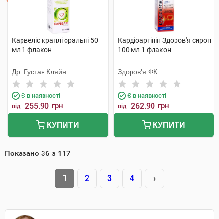
Карвеліс краплі оральні 50
Кардіоаргінін Здоров'я сироп
мл 1 флакон
100 мл 1 флакон
Др. Густав Кляйн
Здоров'я ФК
Є в наявності
Є в наявності
255.90
грн
262.90
грн
від
від
КУПИТИ
КУПИТИ
Показано
36
з
117
1
2
3
4
›