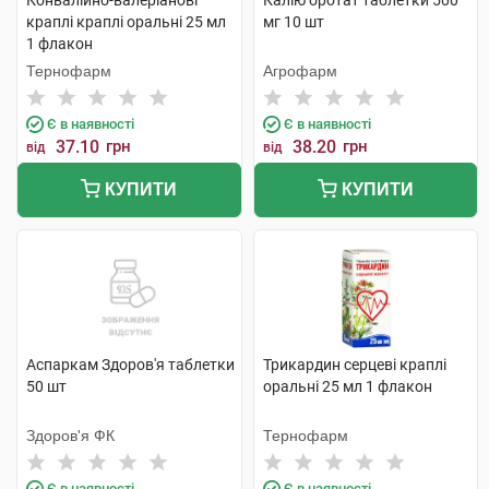
Конвалійно-валеріанові
Калію оротат таблетки 500
краплі краплі оральні 25 мл
мг 10 шт
1 флакон
Тернофарм
Агрофарм
Є в наявності
Є в наявності
37.10
грн
38.20
грн
від
від
КУПИТИ
КУПИТИ
Аспаркам Здоров'я таблетки
Трикардин серцеві краплі
50 шт
оральні 25 мл 1 флакон
Здоров'я ФК
Тернофарм
Є в наявності
Є в наявності