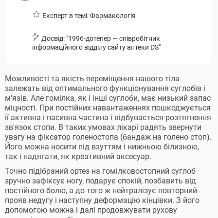
Експерт в темі: Фармакологія
Досвід: "1996-дотепер — співробітник
інформаційного відділу сайту аптеки DS"
Можливості та якість переміщення нашого тіла
залежать від оптимального функціонування суглобів і
м'язів. Але гомілка, як і інші суглоби, має низький запас
міцності. При постійних навантаженнях пошкоджується
її активна і пасивна частина і відбувається розтягнення
зв'язок стопи. В таких умовах лікарі радять звернути
увагу на фіксатор голеностопа (бандаж на голено стоп).
Його можна носити під взуттям і нижньою білизною,
так і надягати, як креативний аксесуар.
Точно підібраний ортез на гомілковостопний суглоб
зручно зафіксує ногу, подарує спокій, позбавить від
постійного болю, а до того ж нейтралізує повторний
прояв недугу і наступну деформацію кінцівки. З його
допомогою можна і далі продовжувати рухову