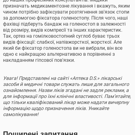
призначать медикаментозне лікування і вкажуть, яким
чином потрібно зафіксувати розтягнення зв'язок стопи
за допомогою фіксатора голеностопу. Після чого, наші
фахівці підберуть бандаж на голеностоп в залежності
від розміру, видів компресії та інших характеристик.
Так, ортез на гомілковостопний суглоб буває трьох
видів фіксації: слабкої, напівжорсткої, жорсткої. Але
який би фіксатор голеностопа ви не вибрали, він все
одно є найкращою альтернативою в порівнянні з
накладанням гіпсової пов'язки.
Увага! Представлені на сайті «Аптека D.S.» лікарські
засоби й медичні товари служать лише для загального
ознайомлення. Назви ліків згадані не задля реклами, а
для інформації про їхні клінічні властивості. Пам’ятайте,
що тільки кваліфікований лікар може надати вичерпну
інформацію щодо призначення ліків. Уникайте
самолікування!
Поширені запитання