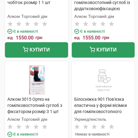
чобіток розмір 1 1 шт
гомілковостопний суглоб із
додатковоюфіксацією
розмір 1 1 шт
Алком Торговий дім
Алком Торговий дім
Є в наявності
Є в наявності
1550.00
грн
1555.00
грн
від
від
КУПИТИ
КУПИТИ
Алком 3015 Ортез на
Білосніжка 901 Пов'язка
гомілковостопний суглоб з
еластична у формі вісімки
фіксатором розмір 3 1 шт
для гомілковостопного
суглобу розмір 3 1 шт
Алком Торговий дім
Укрмедтекстиль
Є в наявності
Немає в наявності