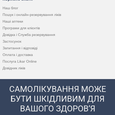
Наш блог
Пошук і онлайн-резервування ліків
Наші аптеки
Програми для клієнтів
Довідка і Служба резервування
Застосунок
Запитання і відповіді
Оплата і доставка
Послуга Likar Online
Довідник ліків
САМОЛІКУВАННЯ МОЖЕ
БУТИ ШКІДЛИВИМ ДЛЯ
ВАШОГО ЗДОРОВ’Я