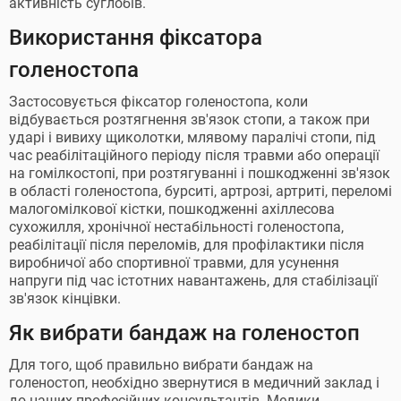
активність суглобів.
Використання фіксатора
голеностопа
Застосовується фіксатор голеностопа, коли
відбувається розтягнення зв'язок стопи, а також при
ударі і вивиху щиколотки, млявому паралічі стопи, під
час реабілітаційного періоду після травми або операції
на гомілкостопі, при розтягуванні і пошкодженні зв'язок
в області голеностопа, бурситі, артрозі, артриті, переломі
малогомілкової кістки, пошкодженні ахіллесова
сухожилля, хронічної нестабільності голеностопа,
реабілітації після переломів, для профілактики після
виробничої або спортивної травми, для усунення
напруги під час істотних навантажень, для стабілізації
зв'язок кінцівки.
Як вибрати бандаж на голеностоп
Для того, щоб правильно вибрати бандаж на
голеностоп, необхідно звернутися в медичний заклад і
до наших професійних консультантів. Медики