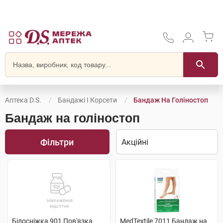
Аптека D.S.
Бандажі І Корсети
Бандаж На Голіностоп
Бандаж на голіностоп
Фільтри
Білосніжка 901 Пов'язка
MedTextile 7011 Бандаж на