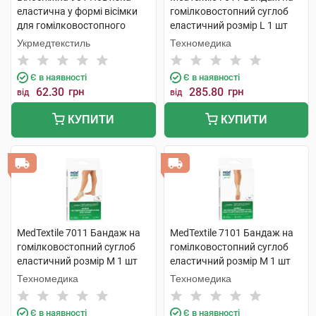
еластична у формі вісімки
гомілковостопний суглоб
для гомілковостопного
еластичний розмір L 1 шт
суглобу розмір 1 1 шт
Укрмедтекстиль
Техномедика
Є в наявності
Є в наявності
62.30
грн
285.80
грн
від
від
КУПИТИ
КУПИТИ
MedTextile 7011 Бандаж на
MedTextile 7101 Бандаж на
гомілковостопний суглоб
гомілковостопний суглоб
еластичний розмір M 1 шт
еластичний розмір M 1 шт
Техномедика
Техномедика
Є в наявності
Є в наявності