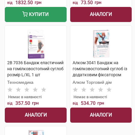
1832.50
грн
73.50
грн
від
від
АНАЛОГИ
КУПИТИ
2B 7036 Бандаж еластичний
Алком 3041 Бандаж на
на гомілковостопний суглоб
гомілковостопний суглоб із
розмір L/XL 1 шт
додатковим фіксатором
розмір 5 1 шт
Техномедика
Алком Торговий дім
Немає в наявності
Немає в наявності
357.50
грн
534.70
грн
від
від
АНАЛОГИ
АНАЛОГИ