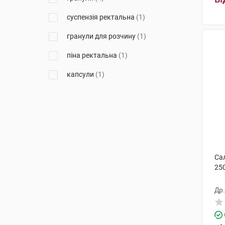
суспензія ректальна
(1)
гранули для розчину
(1)
піна ректальна
(1)
капсули
(1)
Са
250
Др