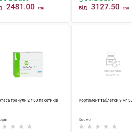
2481.00
3127.50
д
від
грн
грн
КУПИТИ
КУПИТИ
таса гранули 2 г 60 пакетиків
Кортимент таблетки 9 мг 3
ррінг
Космо