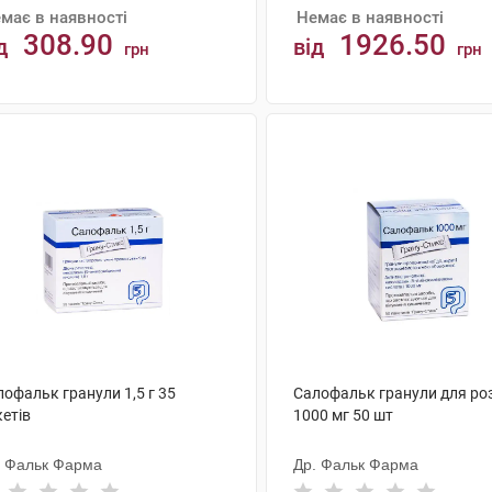
має в наявності
Немає в наявності
308.90
1926.50
д
від
грн
грн
АНАЛОГИ
АНАЛОГИ
офальк гранули 1,5 г 35
Салофальк гранули для ро
етів
1000 мг 50 шт
. Фальк Фарма
Др. Фальк Фарма