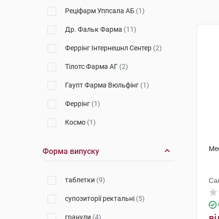
Реціфарм Уппсала АБ
(1)
Др. Фальк Фарма
(11)
Феррінг Інтернешнл Сентер
(2)
Тілотс Фарма АГ
(2)
Гаупт Фарма Вюльфінг
(1)
Феррінг
(1)
Космо
(1)
Ме
Форма випуску
таблетки
(9)
Са
супозиторії ректальні
(5)
ві
гранули
(4)