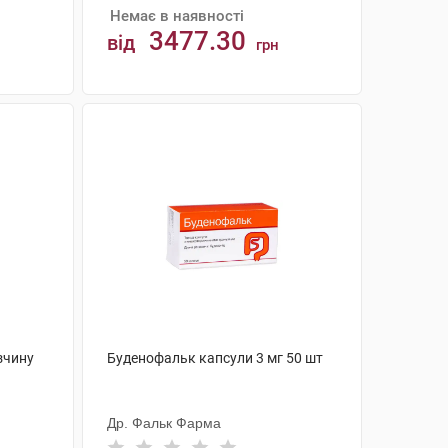
Немає в наявності
3477.30
від
грн
АНАЛОГИ
зчину
Буденофальк капсули 3 мг 50 шт
Др. Фальк Фарма