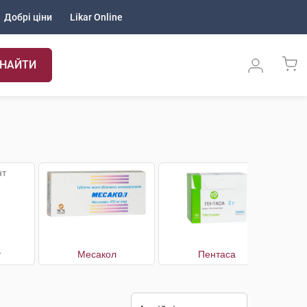
Добрі ціни
Likar Online
НАЙТИ
т
Месакол
Пентаса
Сал