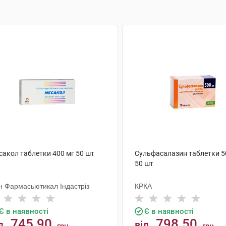
сакол таблетки 400 мг 50 шт
Сульфасалазин таблетки 5
50 шт
н Фармасьютикал Індастріз
КРКА
Є в наявності
Є в наявності
745.90
798.50
д
від