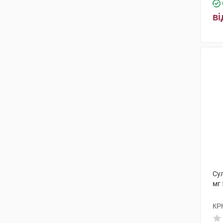
ві
Су
мг 
КР