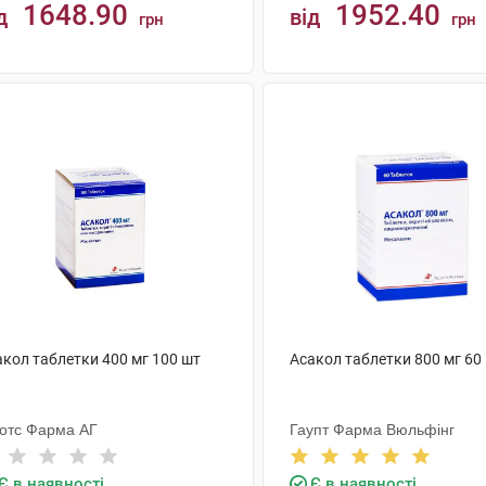
1648.90
1952.40
д
від
грн
грн
КУПИТИ
КУПИТИ
акол таблетки 400 мг 100 шт
Асакол таблетки 800 мг 60
лотс Фарма АГ
Гаупт Фарма Вюльфінг
Є в наявності
Є в наявності