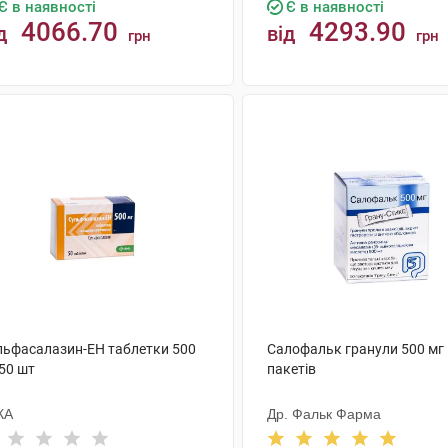
Є в наявності
Є в наявності
4066.70
4293.90
д
від
грн
грн
КУПИТИ
КУПИТИ
льфасалазин-ЕН таблетки 500
Салофальк гранули 500 мг
50 шт
пакетів
КА
Др. Фальк Фарма