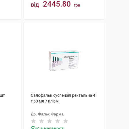
2445.80
від
грн
КУПИТИ
 шт
Салофальк суспензія ректальна 4
г 60 мл 7 клізм
Др. Фальк Фарма
Є в наявності