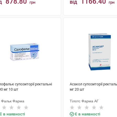
878.80
1166.40
д
від
грн
грн
КУПИТИ
КУПИТИ
лофальк супозиторії ректальні
Асакол супозиторії ректаль
0 мг 10 шт
мг 20 шт
. Фальк Фарма
Тілотс Фарма АГ
Є в наявності
Є в наявності