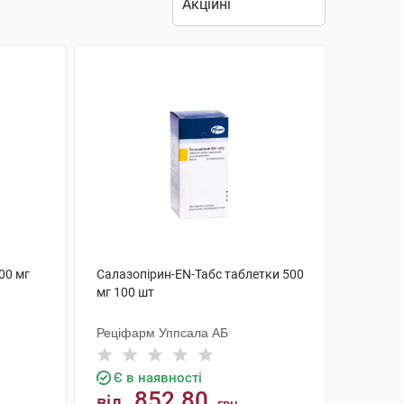
00 мг
Салазопірин-EN-Табс таблетки 500
мг 100 шт
Реціфарм Уппсала АБ
Є в наявності
852.80
від