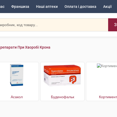
нас
Франшиза
Наші аптеки
Оплата і доставка
Акції
З
репарати При Хворобі Крона
Асакол
Буденофальк
Кортимен