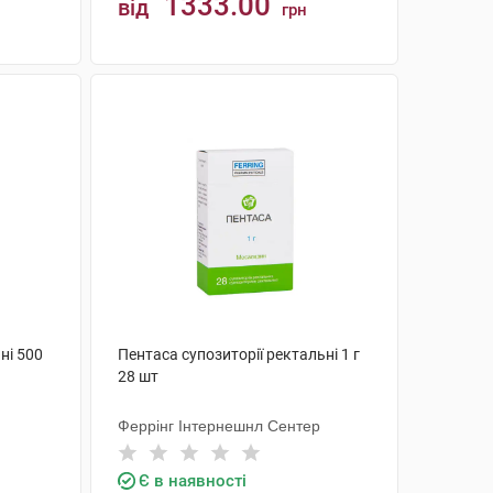
1333.00
від
грн
КУПИТИ
ні 500
Пентаса супозиторії ректальні 1 г
28 шт
Феррінг Інтернешнл Сентер
Є в наявності