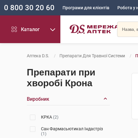
0 800 30 20 60
Програми для клієнтів
Робота у 
Каталог
Аптека D.S.
Препарати Для Травної Системи
П
Препарати при
хворобі Крона
Виробник
КРКА
(2)
Сан Фармасьютикал Індастріз
(1)