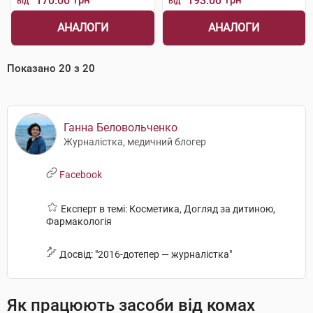
170.00
грн
193.00
грн
від
від
АНАЛОГИ
АНАЛОГИ
Показано
20
з
20
Ганна Беловольченко
Журналістка, медичний блогер
Facebook
Експерт в темі: Косметика, Догляд за дитиною,
Фармакологія
Досвід: "2016-дотепер — журналістка"
Як працюють засоби від комах