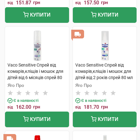
151.87
грн
157.50
грн
від
від
КУПИТИ
КУПИТИ
Vaco Sensitive Спрей від
Vaco Sensitive Спрей від
комарів,кліщів і мошок для
комарів,кліщів і мошок для
дітей від 6 місяців спрей 80
дітей від 2 років спрей 80 мл
мл 1 флакон
1 флакон
Яго Про
Яго Про
Є в наявності
Є в наявності
162.00
грн
181.70
грн
від
від
КУПИТИ
КУПИТИ