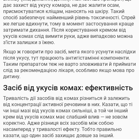
дає захист від укусу комара, не дає жалити осам,
присмоктуватися кліщам, наносять на шкіру. Такий
спосіб забезпечує найменший рівень токсичності. Спрей
же легше вдихнути, тому в момент застосування краще
затримати дихання. Після користування кремом від
укусів комах слід вимити руки, адже випадково можна
з’їсти залишки з їжею.
Якщо ж говорити про засіб, мета якого усунути наслідки
після укусу, тут працюють антигістамінні компоненти.
Таким препаратом теж не варто зловживати й приймати
слід за рекомендацією лікаря, особливо якщо мова про
дитину.
Засіб від укусів комах: ефективність
Тривалість дії засобів від комах різниться й залежить
від концентрації активної речовини в них. Казати, що ті
чи інші мазі від укусів комах сильніші, а той чи інший
крем від укусів комах має слабший влив — не зовсім
коректно. Адже різниця всіх засобів між собою
насамперед у тривалості ефекту. Тобто правильно
казати, що один засіб захищає довше за інший.