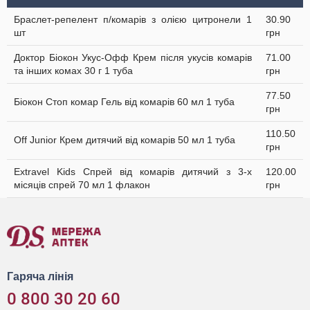
Браслет-репелент п/комарів з олією цитронели 1
30.90
шт
грн
Доктор Біокон Укус-Офф Крем після укусів комарів
71.00
та інших комах 30 г 1 туба
грн
77.50
Біокон Стоп комар Гель від комарів 60 мл 1 туба
грн
110.50
Off Junior Крем дитячий від комарів 50 мл 1 туба
грн
Extravel Kids Спрей від комарів дитячий з 3-х
120.00
місяців спрей 70 мл 1 флакон
грн
Гаряча лінія
0 800 30 20 60