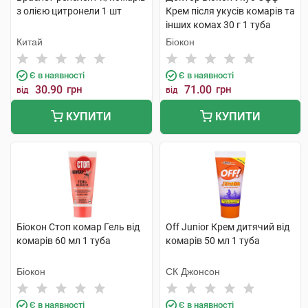
з олією цитронели 1 шт
Крем після укусів комарів та
інших комах 30 г 1 туба
Китай
Біокон
Є в наявності
Є в наявності
30.90
грн
71.00
грн
від
від
КУПИТИ
КУПИТИ
Біокон Стоп комар Гель від
Off Junior Крем дитячий від
комарів 60 мл 1 туба
комарів 50 мл 1 туба
Біокон
СК Джонсон
Є в наявності
Є в наявності