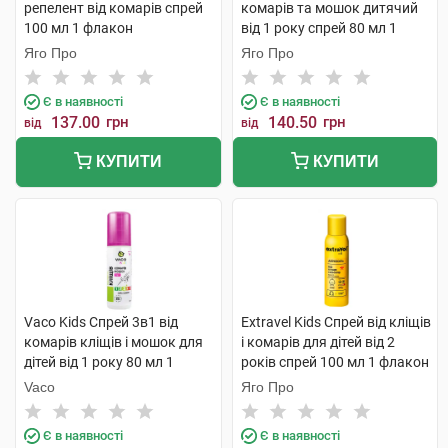
репелент від комарів спрей
комарів та мошок дитячий
100 мл 1 флакон
від 1 року спрей 80 мл 1
флакон
Яго Про
Яго Про
Є в наявності
Є в наявності
137.00
грн
140.50
грн
від
від
КУПИТИ
КУПИТИ
Vaco Kids Cпрей 3в1 від
Extravel Kids Спрей від кліщів
комарів кліщів і мошок для
і комарів для дітей від 2
дітей від 1 року 80 мл 1
років спрей 100 мл 1 флакон
балон
Vaco
Яго Про
Є в наявності
Є в наявності