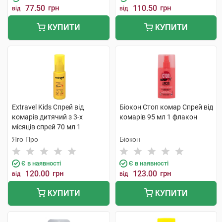
77.50
грн
110.50
грн
від
від
КУПИТИ
КУПИТИ
Extravel Kids Спрей від
Біокон Стоп комар Спрей від
комарів дитячий з 3-х
комарів 95 мл 1 флакон
місяців спрей 70 мл 1
флакон
Яго Про
Біокон
Є в наявності
Є в наявності
120.00
грн
123.00
грн
від
від
КУПИТИ
КУПИТИ