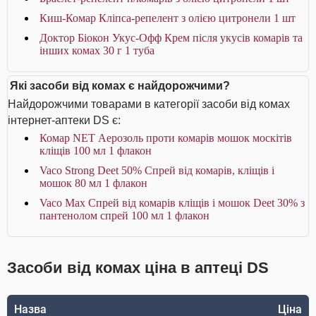
Киш-Комар Кліпса-репелент з олією цитронели 1 шт
Доктор Біокон Укус-Офф Крем після укусів комарів та
інших комах 30 г 1 туба
Які засоби від комах є найдорожчими?
Найдорожчими товарами в категорії засоби від комах
інтернет-аптеки DS є:
Комар NET Аерозоль проти комарів мошок москітів
кліщів 100 мл 1 флакон
Vaco Strong Deet 50% Спрей від комарів, кліщів і
мошок 80 мл 1 флакон
Vaco Max Спрей від комарів кліщів і мошок Deet 30% з
пантенолом спрей 100 мл 1 флакон
Засоби від комах ціна в аптеці DS
Назва
Ціна