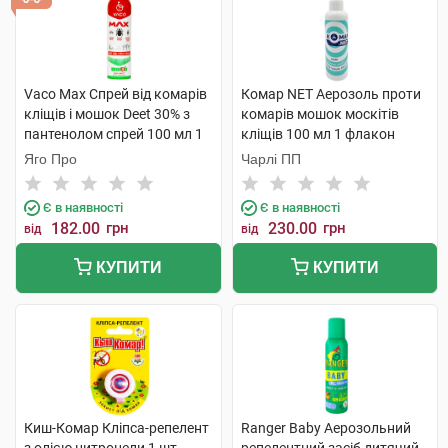
Vaco Max Спрей від комарів
Комар NET Аерозоль проти
кліщів і мошок Deet 30% з
комарів мошок москітів
пантенолом спрей 100 мл 1
кліщів 100 мл 1 флакон
флакон
Яго Про
Чарлі ПП
Є в наявності
Є в наявності
182.00
грн
230.00
грн
від
від
КУПИТИ
КУПИТИ
Киш-Комар Кліпса-репелент
Ranger Baby Аерозольний