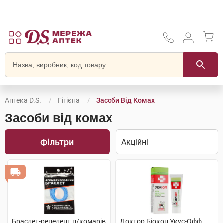
Аптека D.S.
Гігієна
Засоби Від Комах
Засоби від комах
Фільтри
Браслет-репелент п/комарів
Доктор Біокон Укус-Офф