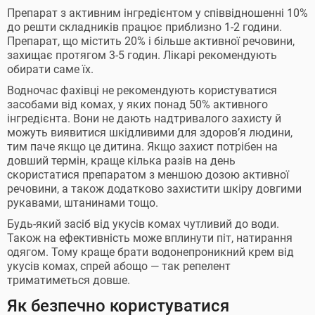
Препарат з активним інгредієнтом у співвідношенні 10%
до решти складників працює приблизно 1-2 години.
Препарат, що містить 20% і більше активної речовини,
захищає протягом 3-5 годин. Лікарі рекомендують
обирати саме їх.
Водночас фахівці не рекомендують користуватися
засобами від комах, у яких понад 50% активного
інгредієнта. Вони не дають надтривалого захисту й
можуть виявитися шкідливими для здоров’я людини,
тим паче якщо це дитина. Якщо захист потрібен на
довший термін, краще кілька разів на день
скористатися препаратом з меншою дозою активної
речовини, а також додатково захистити шкіру довгими
рукавами, штанинами тощо.
Будь-який засіб від укусів комах чутливий до води.
Також на ефективність може вплинути піт, натирання
одягом. Тому краще брати водонепроникний крем від
укусів комах, спрей абощо — так репелент
триматиметься довше.
Як безпечно користуватися