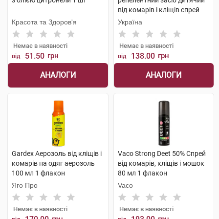
з олією цитронели 1 шт
репелентний засіб дитячий
від комарів і кліщів спрей
150 мл 1 флакон
Красота та Здоров'я
Україна
Немає в наявності
Немає в наявності
51.50
грн
138.00
грн
від
від
АНАЛОГИ
АНАЛОГИ
Gardex Аерозоль від кліщів і
Vaco Strong Deet 50% Спрей
комарів на одяг аерозоль
від комарів, кліщів і мошок
100 мл 1 флакон
80 мл 1 флакон
Яго Про
Vaco
Немає в наявності
Немає в наявності