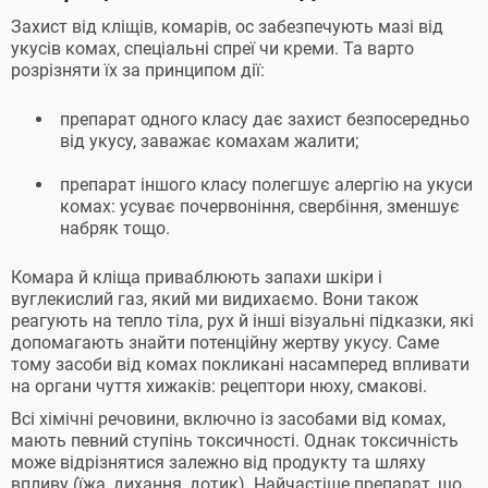
Захист від кліщів, комарів, ос забезпечують мазі від
укусів комах, спеціальні спреї чи креми. Та варто
розрізняти їх за принципом дії:
препарат одного класу дає захист безпосередньо
від укусу, заважає комахам жалити;
препарат іншого класу полегшує алергію на укуси
комах: усуває почервоніння, свербіння, зменшує
набряк тощо.
Комара й кліща приваблюють запахи шкіри і
вуглекислий газ, який ми видихаємо. Вони також
реагують на тепло тіла, рух й інші візуальні підказки, які
допомагають знайти потенційну жертву укусу. Саме
тому засоби від комах покликані насамперед впливати
на органи чуття хижаків: рецептори нюху, смакові.
Всі хімічні речовини, включно із засобами від комах,
мають певний ступінь токсичності. Однак токсичність
може відрізнятися залежно від продукту та шляху
впливу (їжа, дихання, дотик). Найчастіше препарат, що