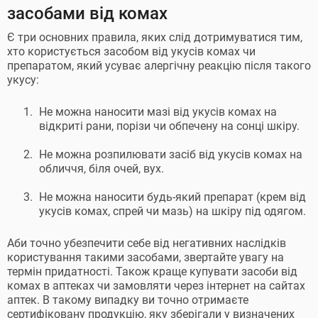
засобами від комах
Є три основних правила, яких слід дотримуватися тим,
хто користується засобом від укусів комах чи
препаратом, який усуває алергічну реакцію після такого
укусу:
Не можна наносити мазі від укусів комах на
відкриті рани, порізи чи обпечену на сонці шкіру.
Не можна розпилювати засіб від укусів комах на
обличчя, біля очей, вух.
Не можна наносити будь-який препарат (крем від
укусів комах, спрей чи мазь) на шкіру під одягом.
Аби точно убезпечити себе від негативних наслідків
користування такими засобами, звертайте увагу на
термін придатності. Також краще купувати засоби від
комах в аптеках чи замовляти через інтернет на сайтах
аптек. В такому випадку ви точно отримаєте
сертифіковану продукцію, яку зберігали у визначених