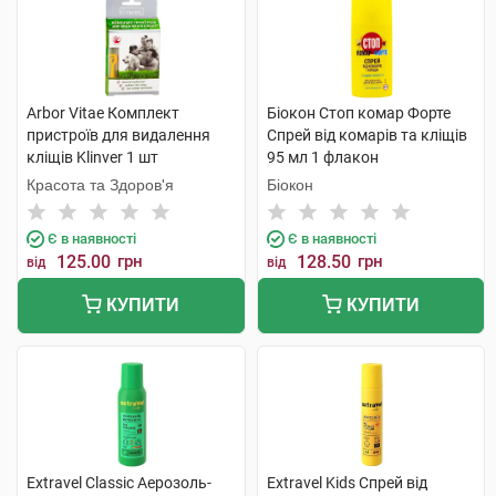
Arbor Vitae Комплект
Біокон Стоп комар Форте
пристроїв для видалення
Спрей від комарів та кліщів
кліщів Klinver 1 шт
95 мл 1 флакон
Красота та Здоров'я
Біокон
Є в наявності
Є в наявності
125.00
грн
128.50
грн
від
від
КУПИТИ
КУПИТИ
Extravel Classic Аерозоль-
Extravel Kids Спрей від