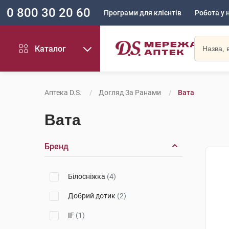
0 800 30 20 60
Програми для клієнтів
Робота у 
Каталог
Аптека D.S.
Догляд За Ранами
Вата
Вата
Бренд
Білосніжка
(4)
Добрий дотик
(2)
IF
(1)