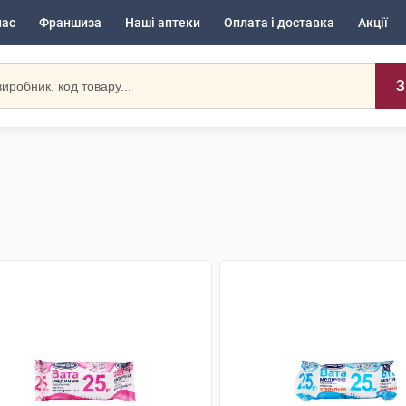
нас
Франшиза
Наші аптеки
Оплата і доставка
Акції
З