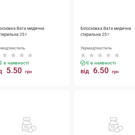
лосніжка Вата медична
Білосніжка Вата медична
терильна 25 г
стерильна 25 г
рмедтекстиль
Укрмедтекстиль
Є в наявності
Є в наявності
5.50
6.50
д
від
грн
грн
КУПИТИ
КУПИТИ