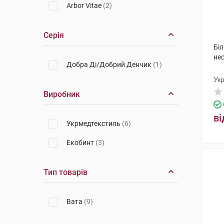
Arbor Vitae
(2)
Серія
Бі
нес
Добра Ді/Добрий Денчик
(1)
Ук
Виробник
ві
Укрмедтекстиль
(6)
Екобинт
(3)
Тип товарів
Вата
(9)