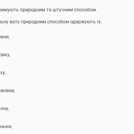
римують природним та штучним способом.
ьну вату природним способом одержують із:
вни,
овку,
ху,
авовни,
ону,
ньки,