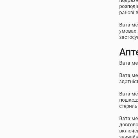
подразн
розподі
ранові 
Вата ме
умовах 
застосу
Апт
Вата ме
Вата ме
здатніс
Вата ме
пошкодж
стериль
Вата ме
довгово
включенн
звичайн