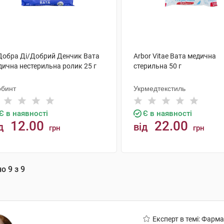
 Добра Ді/Добрий Денчик Вата
Arbor Vitae Вата медична
дична нестерильна ролик 25 г
стерильна 50 г
обинт
Укрмедтекстиль
Є в наявності
Є в наявності
12.00
22.00
д
від
грн
грн
КУПИТИ
КУПИТИ
но
9
з
9
Експерт в темі: Фарм