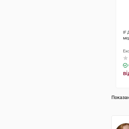
IF
ме
Ек
ві
Показа