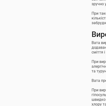
зручно 
При так
кількіс
забрудн
Вир
Вата ви
додаван
сміття 
При вир
алергіч
та туру
Вата пр
При вир
гіпосул
швидко 
хлору т