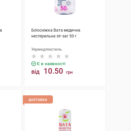
а
Білосніжка Вата медична
нестерильна зіг-заг 50 г
Укрмедтекстиль
Є в наявності
10.50
від
грн
КУПИТИ
доставка