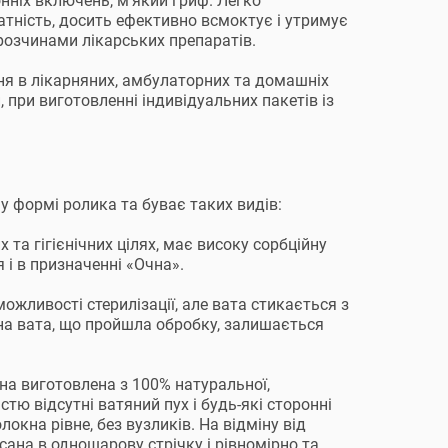
онніх включень, м'який гриф. Легко
атність, досить ефективно всмоктує і утримує
 розчинами лікарських препаратів.
ня в лікарняних, амбулаторних та домашніх
, при виготовленні індивідуальних пакетів із
 у формі ролика та буває таких видів:
та гігієнічних цілях, має високу сорбційну
 і в призначенні «Очна».
ожливості стерилізації, але вата стикається з
а вата, що пройшла обробку, залишається
а виготовлена ​​з 100% натуральної,
стю відсутні ватяний пух і будь-які сторонні
локна рівне, без вузликів. На відміну від
есана в одношарову стрічку і рівномірно та