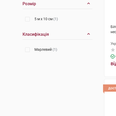
Розмір
5 м х 10 см
(1)
Бі
нес
Класифікація
Ук
Марлевий
(1)
ві
дос