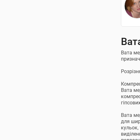
Ват
Вата ме
признач
Розрізня
Компрес
Вата ме
компрес
гіпсових
Вата ме
для шир
кульок,
виділен