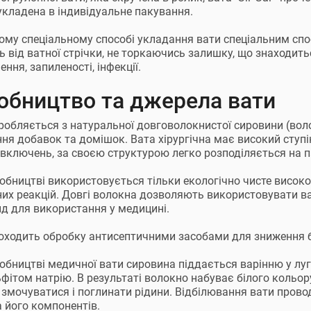
укладена в індивідуальне пакування.
ому спеціальному способі укладання вати спеціальним спос
ть від ватної стрічки, не торкаючись залишку, що знаходитьс
ення, запиленості, інфекції.
обництво та джерела вати
робляється з натуральної довговолокнистої сировини (вол
ня добавок та домішок. Вата хірургічна має високий ступін
і включень, за своєю структурою легко розподіляється на 
обництві використовується тільки екологічно чисте високо
них реакцій. Довгі волокна дозволяють використовувати в
нд для використання у медицині.
оходить обробку антисептичними засобами для зниження ба
обництві медичної вати сировина піддається варінню у луг
ьфітом натрію. В результаті волокно набуває білого кольор
змочуватися і поглинати рідини. Відбілювання вати прово
а його компонентів.