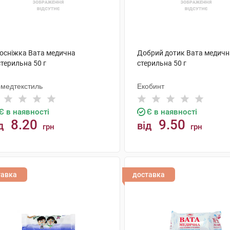
лосніжка Вата медична
Добрий дотик Вата медичн
терильна 50 г
стерильна 50 г
рмедтекстиль
Екобинт
Є в наявності
Є в наявності
8.20
9.50
д
від
грн
грн
КУПИТИ
КУПИТИ
тавка
доставка