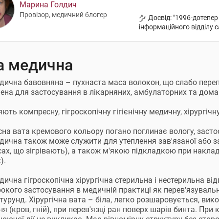
Марина Голдич
Провізор, медичний блогер
Досвід: "1996-дотепер
інформаційного відділу с
а медична
дична бавовняна – пухнаста маса волокон, що слабо переп
ена для застосування в лікарняних, амбулаторних та дома
ють компресну, гігроскопічну гігієнічну медичну, хірургічну
на вата кремового кольору погано поглинає вологу, застос
дична також може служити для утеплення зав'язаної або за
ах, що зігрівають), а також м'якою підкладкою при наклад
).
дична гігроскопічна хірургічна стерильна і нестерильна 
окого застосування в медичній практиці як перев'язувальн
 турунд. Хірургічна вата – біла, легко розшаровується, вик
ня (кров, гній), при перев'язці ран поверх шарів бинта. Пр