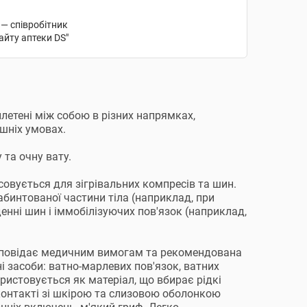
 — співробітник
айту аптеки DS"
летені між собою в різних напрямках,
шніх умовах.
 та очну вату.
овується для зігрівальних компресів та шин.
бинтованої частини тіла (наприклад, при
енні шин і іммобілізуючих пов'язок (наприклад,
відповідає медичним вимогам та рекомендована
і засоби: ватно-марлевих пов'язок, ватних
ористовується як матеріал, що вбирає рідкі
и контакті зі шкірою та слизовою оболонкою