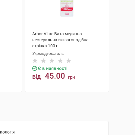
Arbor Vitae Вата медична
нестерильна зигзагоподібна
стрічка 100 г
Укрмедтекстиль
Є в наявності
45.00
від
грн
КУПИТИ
акологія