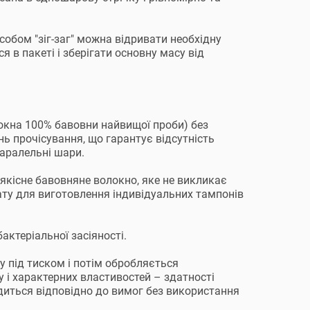
обом "зіг-заг" можна відривати необхідну
я в пакеті і зберігати основну масу від
окна 100% бавовни найвищої проби) без
ь прочісування, що гарантує відсутність
паралельні шари.
якісне бавовняне волокно, яке не викликає
ату для виготовлення індивідуальних тампонів
ктеріальної засіяності.
у під тиском і потім обробляється
у і характерних властивостей – здатності
диться відповідно до вимог без використання