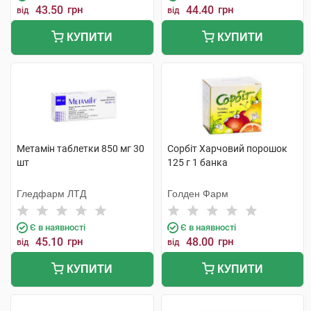
43.50
грн
44.40
грн
від
від
КУПИТИ
КУПИТИ
Метамін таблетки 850 мг 30
Сорбіт Харчовий порошок
шт
125 г 1 банка
Гледфарм ЛТД
Голден Фарм
Є в наявності
Є в наявності
45.10
грн
48.00
грн
від
від
КУПИТИ
КУПИТИ