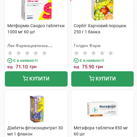
Метформін Сандоз таблетки
Сорбіт Харчовий порошок
1000 мг 60 шт
250 г 1 банка
Лек Фармацевтична
Голден Фарм
компанія
Є в наявності
Є в наявності
71.10
грн
75.90
грн
від
від
КУПИТИ
КУПИТИ
Діабетін фітоконцентрат 30
Метафора таблетки 850 мг
мл 1 флакон
60 шт