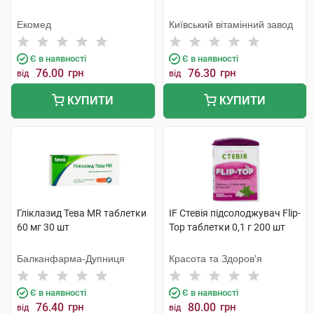
Екомед
Київський вітамінний завод
Є в наявності
Є в наявності
76.00
грн
76.30
грн
від
від
КУПИТИ
КУПИТИ
Гліклазид Тева MR таблетки
IF Стевія підсолоджувач Flip-
60 мг 30 шт
Top таблетки 0,1 г 200 шт
Балканфарма-Дупниця
Красота та Здоров'я
Є в наявності
Є в наявності
76.40
грн
80.00
грн
від
від