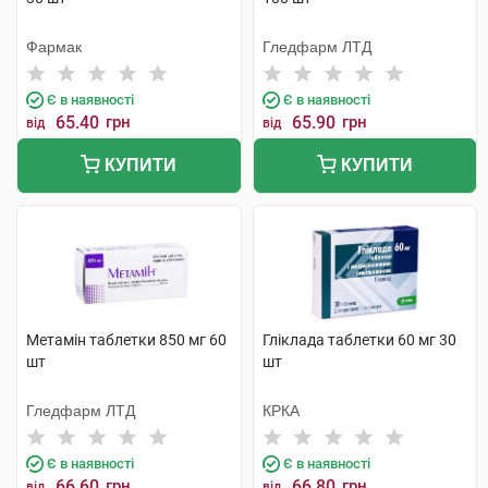
Фармак
Гледфарм ЛТД
Є в наявності
Є в наявності
65.40
грн
65.90
грн
від
від
КУПИТИ
КУПИТИ
Метамін таблетки 850 мг 60
Гліклада таблетки 60 мг 30
шт
шт
Гледфарм ЛТД
КРКА
Є в наявності
Є в наявності
66.60
грн
66.80
грн
від
від