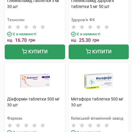
Глібенкламід таблетки 5 мг
Глібенкламід Здоров'я
30 шт
таблетки 5 мг 50 шт
Технолог
Здоров'я ФК
Є в наявності
Є в наявності
16.70
грн
25.30
грн
від
від
КУПИТИ
КУПИТИ
Діаформін таблетки 500 мг
Метафора таблетки 500 мг
30 шт
30 шт
Фармак
Київський вітамінний завод