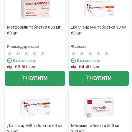
Метформін таблетки 850 мг
Діаглізид MR таблетки 30 мг
60 шт
60 шт
Київмедпрепарат
Фармак
Є в наявності
Є в наявності
63.50
грн
64.40
грн
від
від
КУПИТИ
КУПИТИ
Діаглізид MR таблетки 60 мг
Метамін таблетки 500 мг
30 шт
100 шт