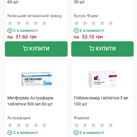
60 шт
30 шт
Київський вітамінний завод
Кусум Фарм
Є в наявності
Є в наявності
51.60
грн
53.10
грн
від
від
КУПИТИ
КУПИТИ
Метформін Астрафарм
Глібенкламід таблетки 5 мг
таблетки 500 мл 60 шт
100 шт
Астрафарм
Фармак
Є в наявності
Є в наявності