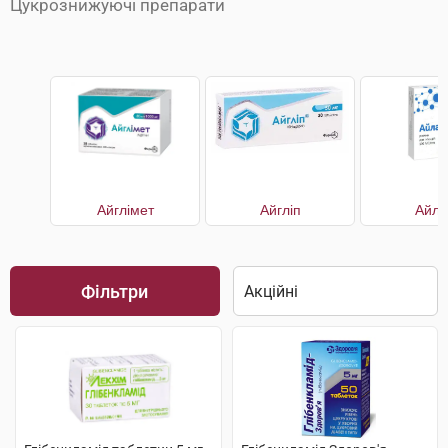
Цукрознижуючі препарати
Айглімет
Айгліп
Айла
Фільтри