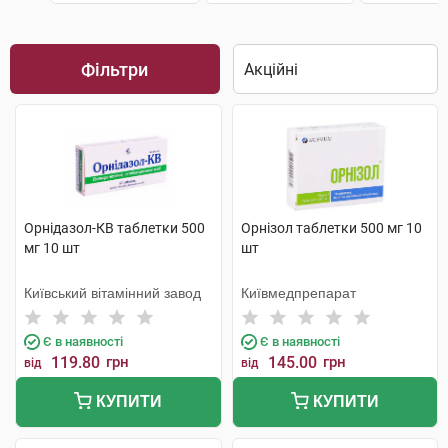
Фільтри
Орнідазол-КВ таблетки 500
Орнізол таблетки 500 мг 10
мг 10 шт
шт
Київський вітамінний завод
Київмедпрепарат
Є в наявності
Є в наявності
119.80
грн
145.00
грн
від
від
КУПИТИ
КУПИТИ