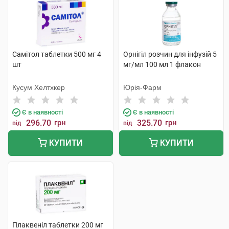
Самітол таблетки 500 мг 4
Орнігіл розчин для інфузій 5
шт
мг/мл 100 мл 1 флакон
Кусум Хелтхкер
Юрія-Фарм
Є в наявності
Є в наявності
296.70
грн
325.70
грн
від
від
КУПИТИ
КУПИТИ
Плаквеніл таблетки 200 мг