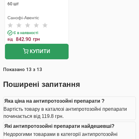
60 шт
Санофі-Авентіс
Є в наявності
842.90
грн
від
КУПИТИ
Показано
13
з
13
Поширені запитання
Яка ціна на антипротозойні препарати ?
Вартість товару в каталозі антипротозойні препарати
починається від 119.8 грн.
Які антипротозойні препарати найдешевші?
Недорогими товарами в категорії антипротозойні