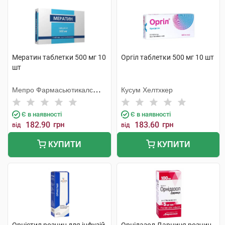
Мератин таблетки 500 мг 10
Оргіл таблетки 500 мг 10 шт
шт
Мепро Фармасьютикалс
Кусум Хелтхкер
Пріват
Є в наявності
Є в наявності
182.90
грн
183.60
грн
від
від
КУПИТИ
КУПИТИ