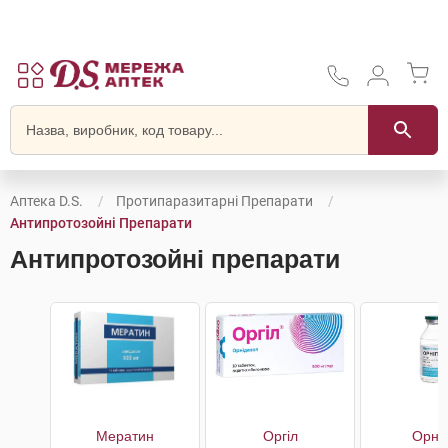
Аптека D.S.
Протипаразитарні Препарати
Антипротозойні Препарати
Антипротозойні препарати
Мератин
Оргіл
Орніг