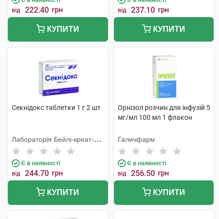
222.40
грн
237.10
грн
від
від
КУПИТИ
КУПИТИ
Секнідокс таблетки 1 г 2 шт
Орнізол розчин для інфузій 5
мг/мл 100 мл 1 флакон
Лабораторія Бейлі-креат-
Галичфарм
Вернуйє
Є в наявності
Є в наявності
244.70
грн
256.50
грн
від
від
КУПИТИ
КУПИТИ