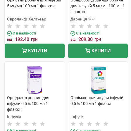
Орністил розчин для інфузій
Орнідазол Дарниця розчин
5 мг/мл 100 мл 1 флакон
для інфузій 5 мг/мл 100 мл 1
флакон
Євролайф Хелткеар
Дарниця ФФ
Є в наявності
Є в наявності
192.40
грн
209.80
грн
від
від
КУПИТИ
КУПИТИ
Орнідазол розчин для
Орнімак розчин для інфузій
інфузій 0,5 % 100 мл 1
0,5 % 100 мл 1 флакон
флакон
Інфузія
Інфузія
Є в наявності
Є в наявності