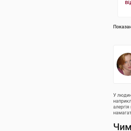
ві
Показа
У людин
наприкл
алергія
намагат
Чим