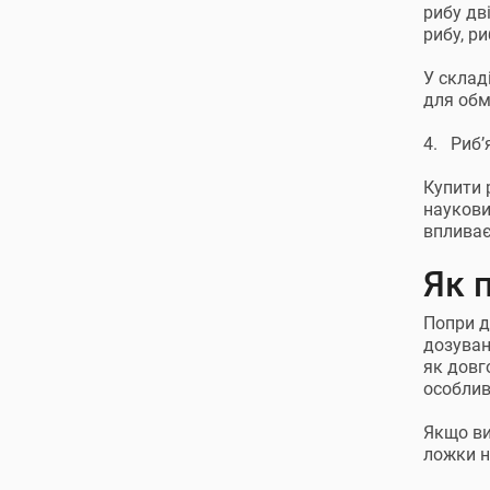
рибу дв
рибу, р
У склад
для обм
4. Риб’
Купити 
наукови
впливає
Як 
Попри д
дозуван
як довг
особлив
Якщо ви
ложки н