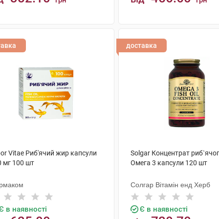
грн
грн
КУПИТИ
КУПИТИ
тавка
доставка
or Vitae Риб'ячий жир капсули
Solgar Концентрат риб`ячо
 мг 100 шт
Омега 3 капсули 120 шт
рмаком
Солгар Вітамін енд Херб
Є в наявності
Є в наявності