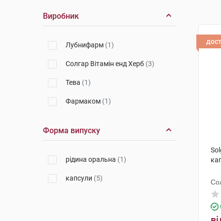
Виробник
дос
Лубнифарм
(1)
Солгар Вітамін енд Херб
(3)
Тева
(1)
Фармаком
(1)
Форма випуску
Sol
рідина оральна
(1)
ка
капсули
(5)
Со
ві