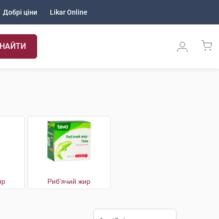
Добрі ціни
Likar Online
НАЙТИ
ир
Риб'ячий жир