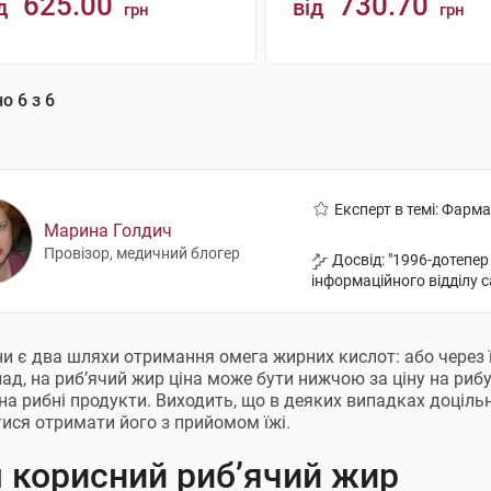
625.00
730.70
д
від
грн
грн
КУПИТИ
КУПИТИ
но
6
з
6
Експерт в темі: Фарм
Марина Голдич
Провізор, медичний блогер
Досвід: "1996-дотепер
інформаційного відділу с
и є два шляхи отримання омега жирних кислот: або через їж
ад, на риб’ячий жир ціна може бути нижчою за ціну на риб
 на рибні продукти. Виходить, що в деяких випадках доцільн
ися отримати його з прийомом їжі.
 корисний риб’ячий жир