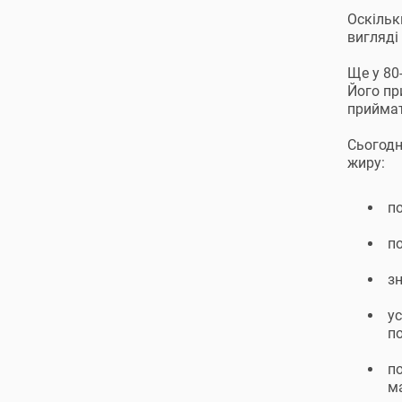
Оскільк
вигляді
Ще у 80
Його пр
приймат
Сьогодн
жиру:
п
по
зн
ус
п
по
ма