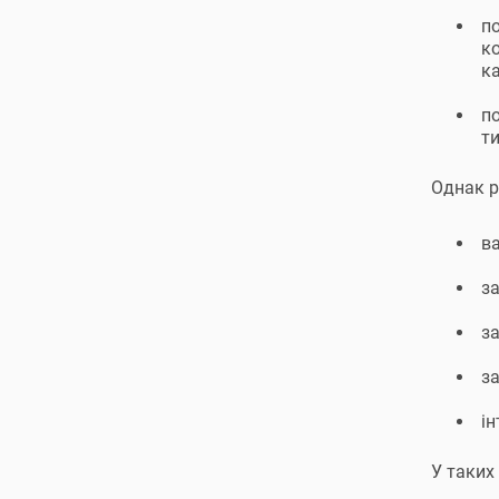
п
ко
к
п
ти
Однак р
ва
з
з
з
ін
У таких