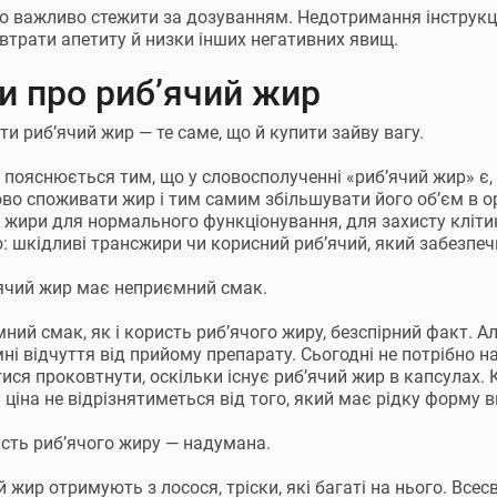
о важливо стежити за дозуванням. Недотримання інструкції
 втрати апетиту й низки інших негативних явищ.
и про риб’ячий жир
ти риб’ячий жир — те саме, що й купити зайву вагу.
 пояснюється тим, що у словосполученні «риб’ячий жир» є,
во споживати жир і тим самим збільшувати його об’єм в о
і жири для нормального функціонування, для захисту кліти
: шкідливі трансжири чи корисний риб’ячий, який забезпе
ячий жир має неприємний смак.
ний смак, як і користь риб’ячого жиру, безспірний факт. Ал
ні відчуття від прийому препарату. Сьогодні не потрібно н
ися проковтнути, оскільки існує риб’ячий жир в капсулах. 
а ціна не відрізнятиметься від того, який має рідку форму в
сть риб’ячого жиру — надумана.
й жир отримують з лосося, тріски, які багаті на нього. Всес