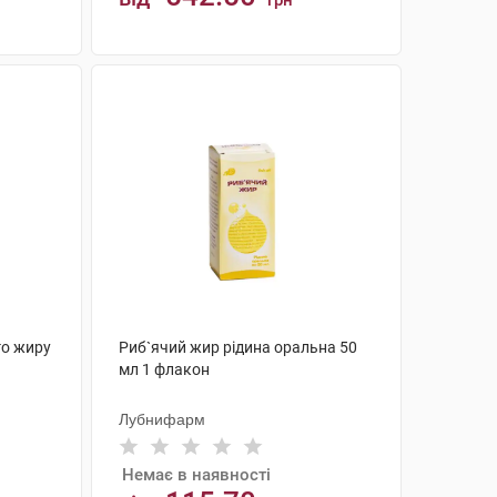
грн
КУПИТИ
го жиру
Риб`ячий жир рідина оральна 50
мл 1 флакон
Лубнифарм
Немає в наявності