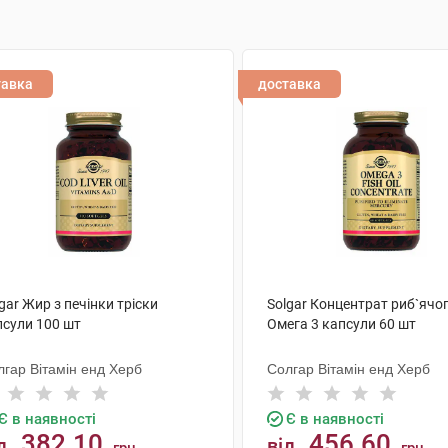
тавка
доставка
gar Жир з печінки тріски
Solgar Концентрат риб`ячо
псули 100 шт
Омега 3 капсули 60 шт
лгар Вітамін енд Херб
Солгар Вітамін енд Херб
Є в наявності
Є в наявності
382.10
456.60
д
від