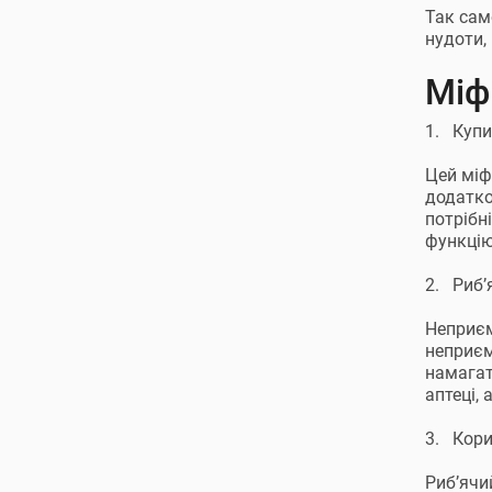
Так сам
нудоти,
Міф
1. Купи
Цей міф
додатко
потрібн
функцію
2. Риб’
Неприєм
неприєм
намагат
аптеці, 
3. Кори
Риб’ячи