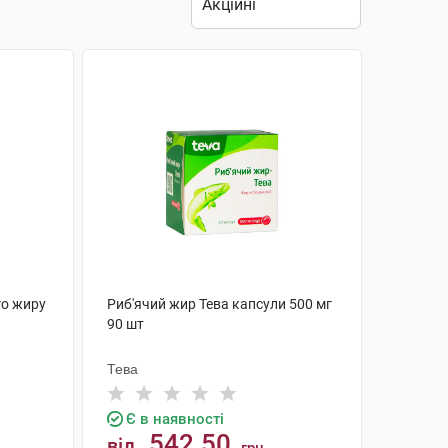
го жиру
Риб'ячий жир Тева капсули 500 мг
90 шт
Тева
Є в наявності
542.50
від