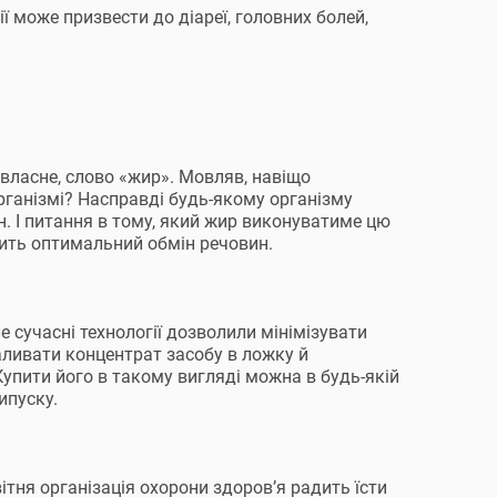
 може призвести до діареї, головних болей,
 власне, слово «жир». Мовляв, навіщо
рганізмі? Насправді будь-якому організму
н. І питання в тому, який жир виконуватиме цю
чить оптимальний обмін речовин.
е сучасні технології дозволили мінімізувати
аливати концентрат засобу в ложку й
Купити його в такому вигляді можна в будь-якій
ипуску.
вітня організація охорони здоров’я радить їсти