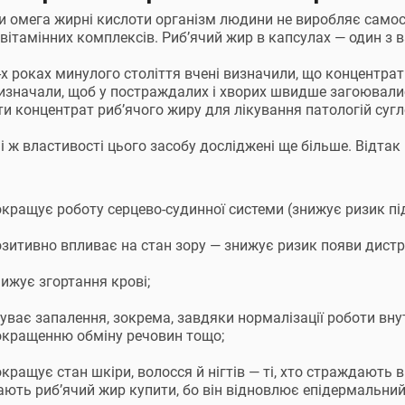
и омега жирні кислоти організм людини не виробляє самост
 вітамінних комплексів. Риб’ячий жир в капсулах — один з в
-х роках минулого століття вчені визначили, що концентрат
изначали, щоб у постраждалих і хворих швидше загоювали
и концентрат риб’ячого жиру для лікування патологій сугл
і ж властивості цього засобу досліджені ще більше. Відтак
окращує роботу серцево-судинної системи (знижує ризик пі
зитивно впливає на стан зору — знижує ризик появи дистроф
ижує згортання крові;
уває запалення, зокрема, завдяки нормалізації роботи внут
окращенню обміну речовин тощо;
кращує стан шкіри, волосся й нігтів — ті, хто страждають 
ють риб’ячий жир купити, бо він відновлює епідермальний 