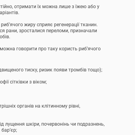
ійно, отримати їх можна лише з їжею або у
аріантів.
 риб’ячого жиру сприяє регенерації тканин.
ся рани, зросталися переломи, призначали
обів.
 можна говорити про таку користь риб’ячого
двищеного тиску, ризик появи тромбів тощо);
ії сітківки з віком;
рішніх органів на клітинному рівні,
від лущення шкіри, почервонінь чи подразнень,
бар’єр;