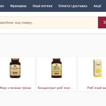
нас
Франшиза
Наші аптеки
Оплата і доставка
Акції
З
Жир з печінки тріски
Концентрат риб`ячого жиру Омега 3
Риб`ячий ж