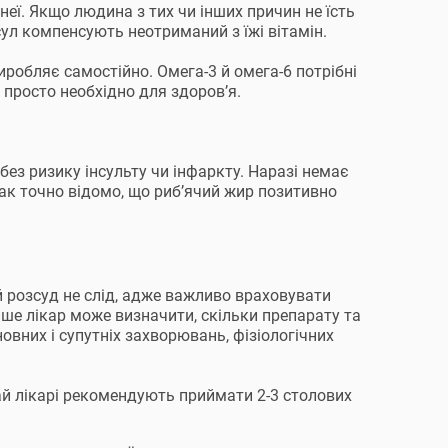
неї. Якщо людина з тих чи інших причин не їсть
ул компенсують неотриманий з їжі вітамін.
иробляє самостійно. Омега-3 й омега-6 потрібні
 просто необхідно для здоров’я.
без ризику інсульту чи інфаркту. Наразі немає
нак точно відомо, що риб’ячий жир позитивно
 розсуд не слід, адже важливо враховувати
ише лікар може визначити, скільки препарату та
овних і супутніх захворювань, фізіологічних
ай лікарі рекомендують приймати 2-3 столових