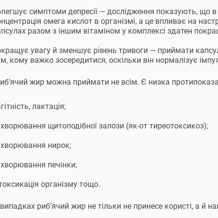
олегшує симптоми депресії — дослідження показують, що 
нцентрація омега кислот в організмі, а це впливає на наст
апсулах разом з іншим вітаміном у комплексі здатен покр
окращує увагу й зменшує рівень тривоги — приймати капсул
м, кому важко зосередитися, оскільки він нормалізує імпуль
иб’ячий жир можна приймати не всім. Є низка протипоказан
гітність, лактація;
ахворювання щитоподібної залози (як-от тиреотоксикоз);
ахворювання нирок;
ахворювання печінки;
токсикація організму тощо.
 випадках риб’ячий жир не тільки не принесе користі, а й 