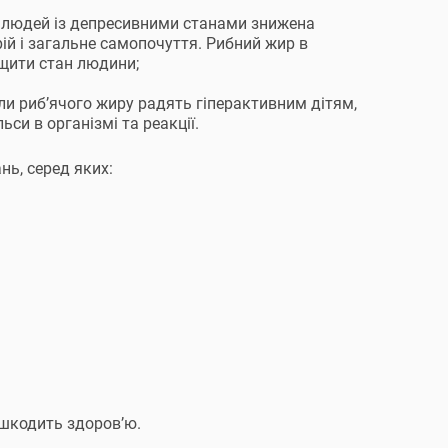
в людей із депресивними станами знижена
рій і загальне самопочуття. Рибний жир в
ащити стан людини;
и риб’ячого жиру радять гіперактивним дітям,
си в організмі та реакції.
ь, серед яких:
нашкодить здоров’ю.