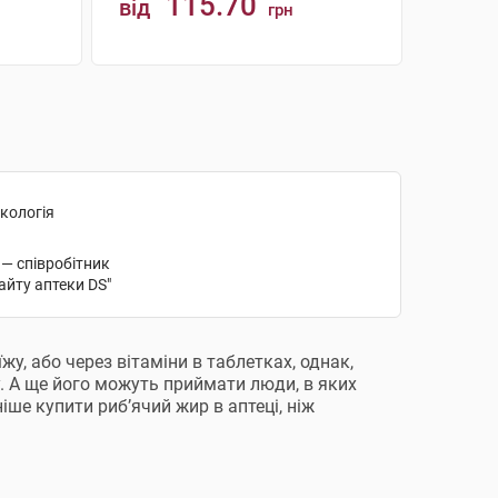
115.70
від
грн
АНАЛОГИ
акологія
 — співробітник
айту аптеки DS"
у, або через вітаміни в таблетках, однак,
у. А ще його можуть приймати люди, в яких
іше купити риб’ячий жир в аптеці, ніж