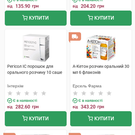
135.90
грн
204.20
грн
від
від
КУПИТИ
КУПИТИ
Регісол ІС порошок для
А-Кетон розчин оральний 30
орального розчину 10 саше
мл 6 флаконів
Інтерхім
Ерсель Фарма
Є в наявності
Є в наявності
282.60
грн
343.20
грн
від
від
КУПИТИ
КУПИТИ