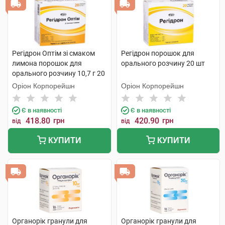
Регідрон Оптім зі смаком
Регідрон порошок для
лимона порошок для
орального розчину 20 шт
орального розчину 10,7 г 20
пакетиків
Оріон Корпорейшн
Оріон Корпорейшн
Є в наявності
Є в наявності
418.80
грн
420.90
грн
від
від
КУПИТИ
КУПИТИ
Органорік гранули для
Органорік гранули для