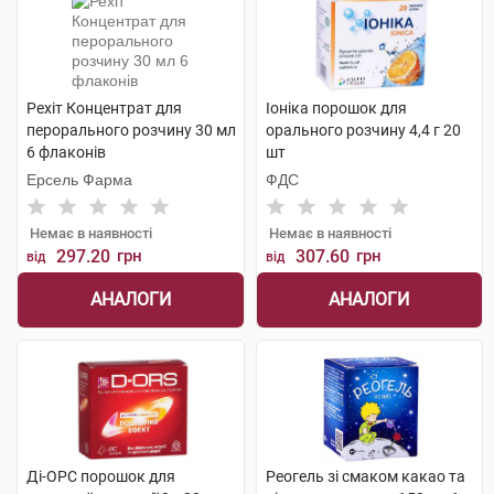
Рехіт Концентрат для
Іоніка порошок для
перорального розчину 30 мл
орального розчину 4,4 г 20
6 флаконів
шт
Ерсель Фарма
ФДС
Немає в наявності
Немає в наявності
297.20
грн
307.60
грн
від
від
АНАЛОГИ
АНАЛОГИ
Ді-ОРС порошок для
Реогель зі смаком какао та