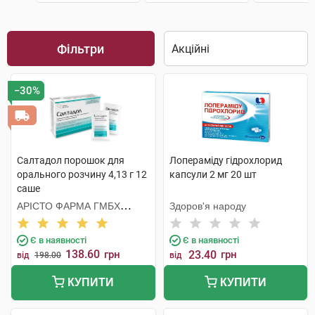
Фільтри
−30%
Салтадол порошок для
Лопераміду гідрохлорид
орального розчину 4,13 г 12
капсули 2 мг 20 шт
саше
АРІСТО ФАРМА ГМБХ
Здоров'я народу
НІМЕЧЧИНА
Є в наявності
Є в наявності
138.60
грн
23.40
грн
від
198.00
від
КУПИТИ
КУПИТИ