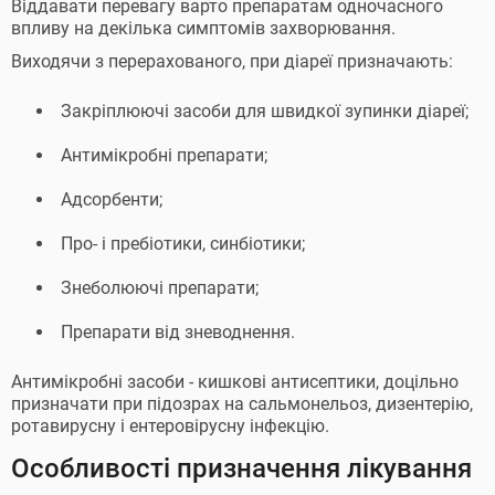
Віддавати перевагу варто препаратам одночасного
впливу на декілька симптомів захворювання.
Виходячи з перерахованого, при діареї призначають:
Закріплюючі засоби для швидкої зупинки діареї;
Антимікробні препарати;
Адсорбенти;
Про- і пребіотики, синбіотики;
Знеболюючі препарати;
Препарати від зневоднення.
Антимікробні засоби - кишкові антисептики, доцільно
призначати при підозрах на сальмонельоз, дизентерію,
ротавирусну і ентеровірусну інфекцію.
Особливості призначення лікування