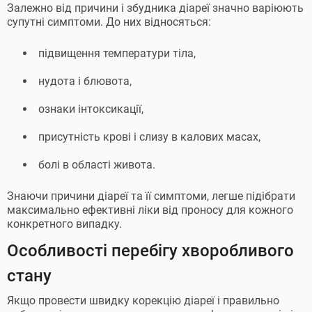
Залежно від причини і збудника діареї значно варіюють
супутні симптоми. До них відносяться:
підвищення температури тіла,
нудота і блювота,
ознаки інтоксикації,
присутність крові і слизу в калових масах,
болі в області живота.
Знаючи причини діареї та її симптоми, легше підібрати
максимально ефективні ліки від проносу для кожного
конкретного випадку.
Особливості перебігу хворобливого
стану
Якщо провести швидку корекцію діареї і правильно