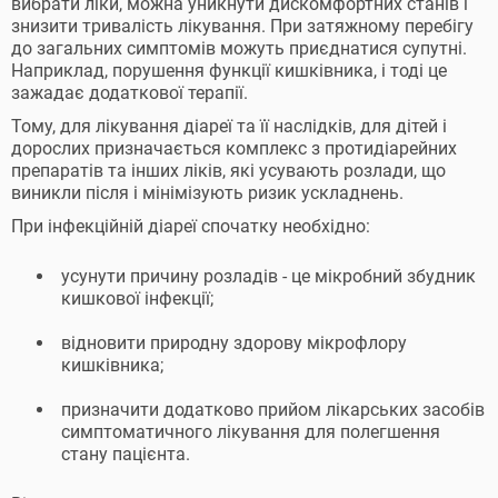
вибрати ліки, можна уникнути дискомфортних станів і
знизити тривалість лікування. При затяжному перебігу
до загальних симптомів можуть приєднатися супутні.
Наприклад, порушення функції кишківника, і тоді це
зажадає додаткової терапії.
Тому, для лікування діареї та її наслідків, для дітей і
дорослих призначається комплекс з протидіарейних
препаратів та інших ліків, які усувають розлади, що
виникли після і мінімізують ризик ускладнень.
При інфекційній діареї спочатку необхідно:
усунути причину розладів - це мікробний збудник
кишкової інфекції;
відновити природну здорову мікрофлору
кишківника;
призначити додатково прийом лікарських засобів
симптоматичного лікування для полегшення
стану пацієнта.