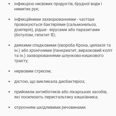
інфекцією несвіжих продуктів, брудної води і
немитих рук;
інфекційними захворюваннями - частіше
провокуються бактеріями (сальмонельоз,
дізетерія), рідше - вірусами або паразитами
(ботулізм, гепатит В);
деякими спадковими (хвороба Крона, целіакія та
ін.) або хронічними (панкреатит, виразковий коліт
та ін.) захворюваннями шлунково-кишкового
тракту;
нервовим стресом;
дієтою, що викликала дисбактеріоз;
прийомом антибіотиків або лікарських засобів,
які посилюють перистальтику кишківника;
отруєнням шкідливими речовинами.