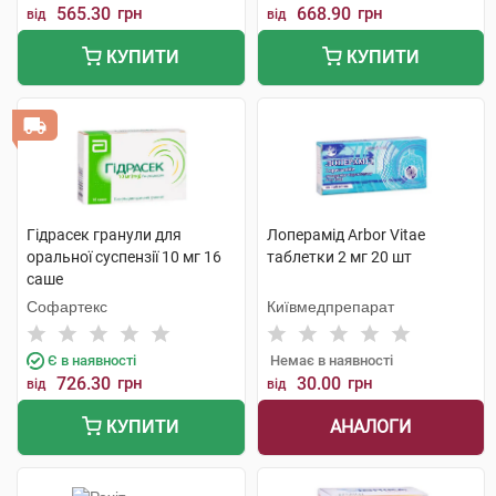
565.30
грн
668.90
грн
від
від
КУПИТИ
КУПИТИ
Гідрасек гранули для
Лоперамід Arbor Vitae
оральної суспензії 10 мг 16
таблетки 2 мг 20 шт
саше
Софартекс
Київмедпрепарат
Є в наявності
Немає в наявності
726.30
грн
30.00
грн
від
від
АНАЛОГИ
КУПИТИ