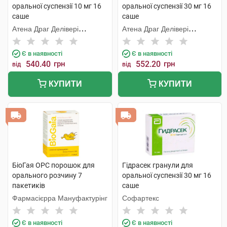
оральної суспензії 10 мг 16
оральної суспензії 30 мг 16
саше
саше
Атена Драг Делівері
Атена Драг Делівері
Солюшнз ПВТ. ЛТД
Солюшнз ПВТ. ЛТД
Є в наявності
Є в наявності
540.40
грн
552.20
грн
від
від
КУПИТИ
КУПИТИ
БіоГая ОРС порошок для
Гідрасек гранули для
орального розчину 7
оральної суспензії 30 мг 16
пакетиків
саше
Фармасієрра Мануфактурінг
Софартекс
Є в наявності
Є в наявності