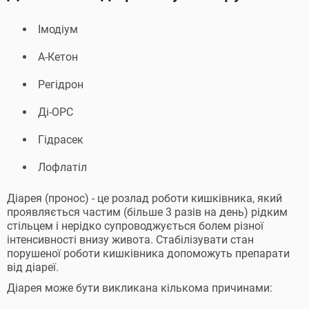
Імодіум
А-Кетон
Регідрон
Ді-ОРС
Гідрасек
Лофлатіл
Діарея (пронос) - це розлад роботи кишківника, який
проявляється частим (більше 3 разів на день) рідким
стільцем і нерідко супроводжується болем різної
інтенсивності внизу живота. Стабілізувати стан
порушеної роботи кишківника допоможуть препарати
від діареї.
Діарея може бути викликана кількома причинами: