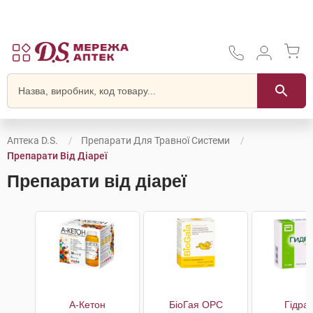
Аптека D.S.
Препарати Для Травної Системи
Препарати Від Діареї
Препарати від діареї
А-Кетон
БіоГая ОРС
Гідра