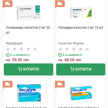
Лоперамід таблетки 2 мг 20
Лопедіум капсули 2 мг 10 шт
шт
Маріфарм
Салютас Фарма
Є в наявності
Є в наявності
59.30
грн
68.20
грн
від
від
КУПИТИ
КУПИТИ