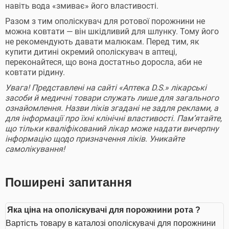
навіть вода «змиває» його властивості.
Разом з тим ополіскувач для ротової порожнини не
можна ковтати — він шкідливий для шлунку. Тому його
не рекомендують давати малюкам. Перед тим, як
купити дитині окремий ополіскувач в аптеці,
переконайтеся, що вона достатньо доросла, аби не
ковтати рідину.
Увага! Представлені на сайті «Аптека D.S.» лікарські
засоби й медичні товари служать лише для загального
ознайомлення. Назви ліків згадані не задля реклами, а
для інформації про їхні клінічні властивості. Пам’ятайте,
що тільки кваліфікований лікар може надати вичерпну
інформацію щодо призначення ліків. Уникайте
самолікування!
Поширені запитання
Яка ціна на ополіскувачі для порожнини рота ?
Вартість товару в каталозі ополіскувачі для порожнини