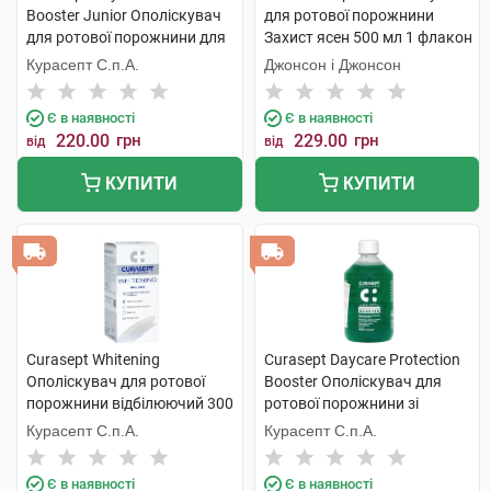
Booster Junior Ополіскувач
для ротової порожнини
для ротової порожнини для
Захист ясен 500 мл 1 флакон
дітей від 7 до 12 років зі
Курасепт С.п.А.
Джонсон і Джонсон
смаком жувальної гумки
250 мл 1 флакон
Є в наявності
Є в наявності
220.00
грн
229.00
грн
від
від
КУПИТИ
КУПИТИ
Curasept Whitening
Curasept Daycare Protection
Ополіскувач для ротової
Booster Ополіскувач для
порожнини відбілюючий 300
ротової порожнини зі
мл 1 флакон
смаком трав'яного буму 500
Курасепт С.п.А.
Курасепт С.п.А.
мл 1 флакон
Є в наявності
Є в наявності