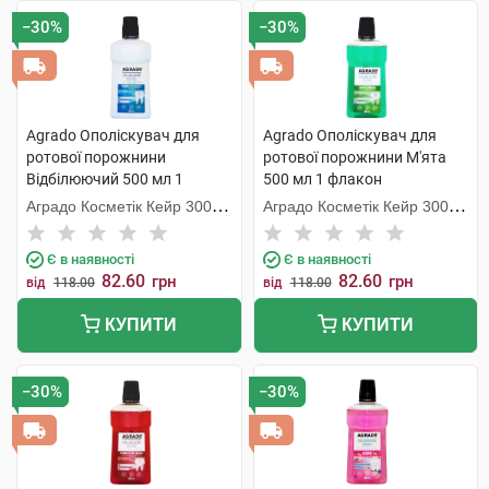
−30%
−30%
Agrado Ополіскувач для
Agrado Ополіскувач для
ротової порожнини
ротової порожнини М'ята
Відбілюючий 500 мл 1
500 мл 1 флакон
флакон
Аградо Косметік Кейр 3000
Аградо Косметік Кейр 3000
С.Л.У.
С.Л.У.
Є в наявності
Є в наявності
82.60
82.60
грн
грн
від
118.00
від
118.00
КУПИТИ
КУПИТИ
−30%
−30%