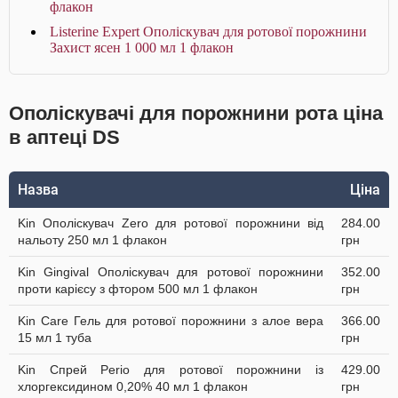
флакон
Listerine Expert Ополіскувач для ротової порожнини
Захист ясен 1 000 мл 1 флакон
Ополіскувачі для порожнини рота ціна
в аптеці DS
Назва
Ціна
Kin Ополіскувач Zero для ротової порожнини від
284.00
нальоту 250 мл 1 флакон
грн
Kin Gingival Ополіскувач для ротової порожнини
352.00
проти карієсу з фтором 500 мл 1 флакон
грн
Kin Care Гель для ротової порожнини з алое вера
366.00
15 мл 1 туба
грн
Kin Спрей Perio для ротової порожнини із
429.00
хлоргексидином 0,20% 40 мл 1 флакон
грн