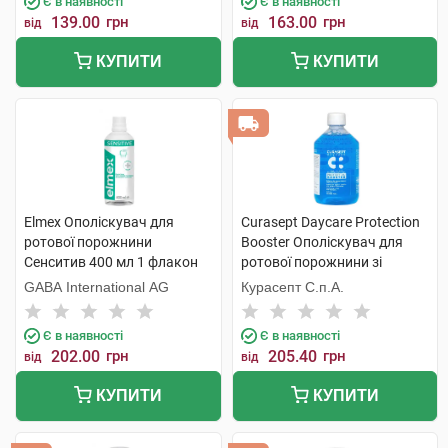
Є в наявності
Є в наявності
139.00
грн
163.00
грн
від
від
КУПИТИ
КУПИТИ
Elmex Ополіскувач для
Curasept Daycare Protection
ротової порожнини
Booster Ополіскувач для
Сенситив 400 мл 1 флакон
ротової порожнини зі
смаком морозної м'яти 500
GABA International AG
Курасепт С.п.А.
мл 1 флакон
Є в наявності
Є в наявності
202.00
грн
205.40
грн
від
від
КУПИТИ
КУПИТИ