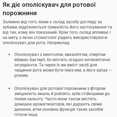
Як діє ополіскувач для ротової
порожнини
Залежно від того, яким є склад засобу догляду за
зубами, відрізняється тривалість його застосування та
від тих, кому він показаний. Крім того, склад впливає і
на мету, з якою стоматолог радить використовувати
ополіскувач для рота. Наприклад:
Ополіскувач з ментолом, евкаліптом, спиртом
вбиває бактерії, бо містить згадані антисептичні
інгредієнти. Та через їх же вміст засіб для
чищення рота може бути пекучим, а його запах —
різким.
Ополіскувач для ротової порожнини з фтором
зміцнюють емаль й роблять зуби стійкішими до
появи нальоту. Часто вони також містять
домішки ароматизаторів, які дарують свіже
дихання, втім основна функція таких засобів
гігієни інша.