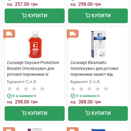
257.00
грн
298.00
грн
від
від
КУПИТИ
КУПИТИ
Curasept Daycare Protection
Curasept Biosmalto
Booster Ополіскувач для
Ополіскувач для ротової
ротової порожнини зі
порожнини захист від
смаком фруктової сенсації
карієсу, абразії та ерозії 300
Курасепт С.п.А.
Курасепт С.п.А.
500 мл 1 флакон
мл 1 флакон
Є в наявності
Є в наявності
298.00
грн
388.00
грн
від
від
КУПИТИ
КУПИТИ