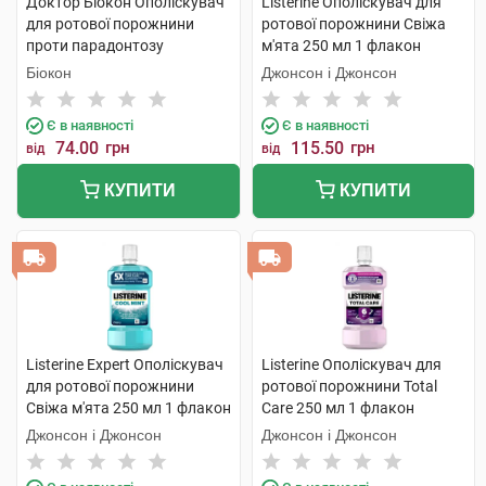
Доктор Біокон Ополіскувач
Listerine Ополіскувач для
для ротової порожнини
ротової порожнини Свіжа
проти парадонтозу
м'ята 250 мл 1 флакон
Ромашка + календула 250
Біокон
Джонсон і Джонсон
мл 1 флакон
Є в наявності
Є в наявності
74.00
грн
115.50
грн
від
від
КУПИТИ
КУПИТИ
Listerine Expert Ополіскувач
Listerine Ополіскувач для
для ротової порожнини
ротової порожнини Total
Свіжа м'ята 250 мл 1 флакон
Care 250 мл 1 флакон
Джонсон і Джонсон
Джонсон і Джонсон