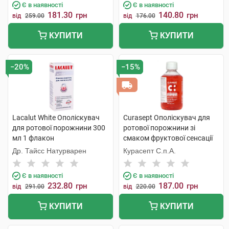
Є в наявності
Є в наявності
181.30
140.80
грн
грн
від
259.00
від
176.00
КУПИТИ
КУПИТИ
−20%
−15%
Lacalut White Ополіскувач
Curasept Ополіскувач для
для ротової порожнини 300
ротової порожнини зі
мл 1 флакон
смаком фруктової сенсації
250 мл 1 флакон
Др. Тайсс Натурварен
Курасепт С.п.А.
Є в наявності
Є в наявності
232.80
187.00
грн
грн
від
291.00
від
220.00
КУПИТИ
КУПИТИ