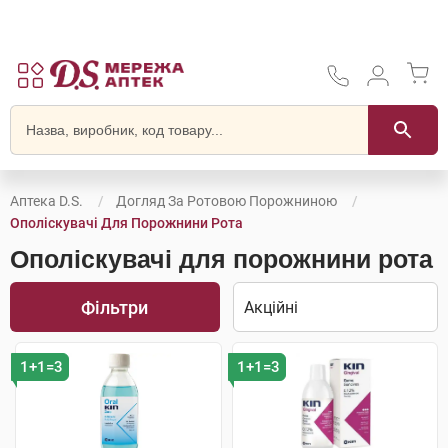
Аптека D.S.
Догляд За Ротовою Порожниною
Ополіскувачі Для Порожнини Рота
Ополіскувачі для порожнини рота
Фільтри
1+1=3
1+1=3