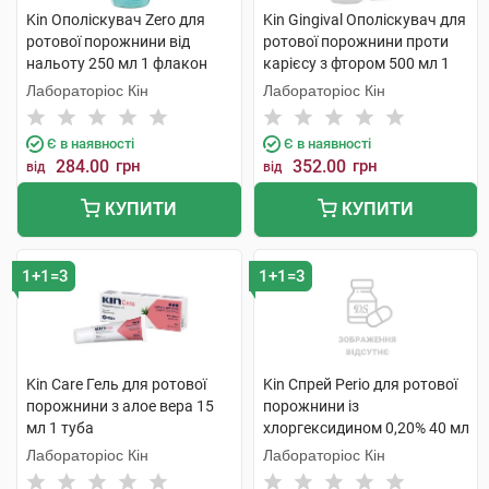
Kin Ополіскувач Zero для
Kin Gingival Ополіскувач для
ротової порожнини від
ротової порожнини проти
нальоту 250 мл 1 флакон
карієсу з фтором 500 мл 1
флакон
Лабораторіос Кін
Лабораторіос Кін
Є в наявності
Є в наявності
284.00
грн
352.00
грн
від
від
КУПИТИ
КУПИТИ
1+1=3
1+1=3
Kin Care Гель для ротової
Kin Спрей Perio для ротової
порожнини з алое вера 15
порожнини із
мл 1 туба
хлоргексидином 0,20% 40 мл
1 флакон
Лабораторіос Кін
Лабораторіос Кін