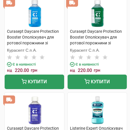
Curasept Daycare Protection
Curasept Daycare Protection
Booster Ополіскувач для
Booster Ополіскувач для
ротової порожнини зі
ротової порожнини зі
смаком морозної м'яти 250
смаком трав'яного буму 250
Курасепт С.п.А.
Курасепт С.п.А.
мл 1 флакон
мл 1 флакон
Є в наявності
Є в наявності
220.00
грн
220.00
грн
від
від
КУПИТИ
КУПИТИ
Curasept Daycare Protection
Listerine Expert Ополіскувач