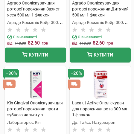
Agrado Ополіскувач для
Agrado Ополіскувач для
ротової порожнини Захист
ротової порожнини Дитячий
ясен 500 мл 1 флакон
500 мл 1 флакон
Аградо Косметік Кейр 3000
Аградо Косметік Кейр 3000
С.Л.У.
С.Л.У.
Є в наявності
Є в наявності
82.60
82.60
грн
грн
від
118.00
від
118.00
КУПИТИ
КУПИТИ
−30%
−20%
Kin Gingival Ополіскувач для
Lacalut Active Ополіскувач
ротової порожнини проти
для порожнини рота 300 мл
зубного нальоту з
1 флакон
хлоргексидином 0,12% 250
Лабораторіос Кін
Др. Тайсс Натурварен
мл 1 флакон