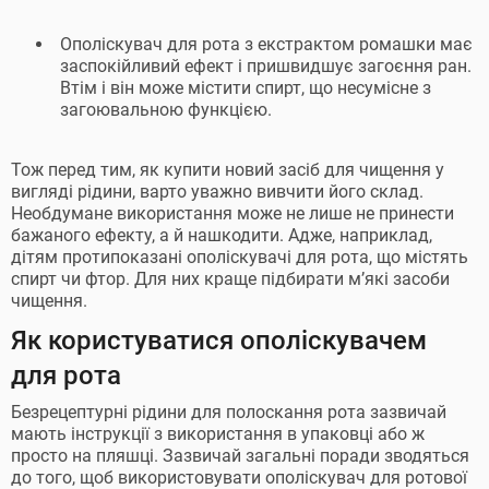
Ополіскувач для рота з екстрактом ромашки має
заспокійливий ефект і пришвидшує загоєння ран.
Втім і він може містити спирт, що несумісне з
загоювальною функцією.
Тож перед тим, як купити новий засіб для чищення у
вигляді рідини, варто уважно вивчити його склад.
Необдумане використання може не лише не принести
бажаного ефекту, а й нашкодити. Адже, наприклад,
дітям протипоказані ополіскувачі для рота, що містять
спирт чи фтор. Для них краще підбирати м’які засоби
чищення.
Як користуватися ополіскувачем
для рота
Безрецептурні рідини для полоскання рота зазвичай
мають інструкції з використання в упаковці або ж
просто на пляшці. Зазвичай загальні поради зводяться
до того, щоб використовувати ополіскувач для ротової