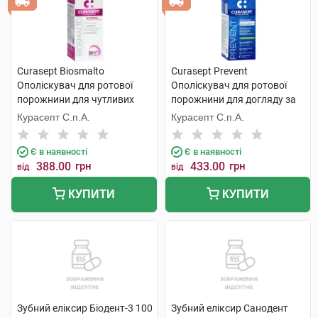
Curasept Biosmalto
Curasept Prevent
Ополіскувач для ротової
Ополіскувач для ротової
порожнини для чутливих
порожнини для догляду за
зубів 300 мл 1 флакон
імплантами, профілактики
Курасепт С.п.А.
Курасепт С.п.А.
гінгівіту та пародонтиту 300
мл 1 флакон
Є в наявності
Є в наявності
388.00
грн
433.00
грн
від
від
КУПИТИ
КУПИТИ
Зубний еліксир Біодент-3 100
Зубний еліксир Санодент