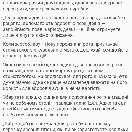
порожнини раз чи двічі на день, однак завжди краще
перевірити, чи це рекомендує виробник.
Деякі рідини для полоскання рота, що продаються без
рецепта, допомагають здоров’ю ясен; деякі —
запобігають появі карієсу, деякі — ні, й ви отримуєте
лише відчуття свіжого дихання.
Коли ж особливу гігієну порожнини рота призначає
стоматолог з лікувальною метою, дослухайтеся до його
порад та інструкцій.
Якщо ви не впевнені, яка рідина для полоскання рота
найкраща для вас, поговоріть про це зі своїм
стоматологом. На ополіскувач для рота ціна може бути
дуже різною, однак краще насамперед зважати на його
користь для здоров’я зубів, а не на вартість.
Зберігати пляшку рідини для полоскання рота в машині
чи на робочому столі — завжди гарна ідея. Адже так ви
постійно матимете доступ до ефективного способу
позбутися залишків їжі з рота.
Добре, щоб ополіскувач для рота був останнім у
переліку засобів гігієни, які ви використовуєте, оскільки