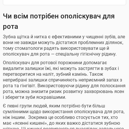
Чи всім потрібен ополіскувач для
рота
Зубна щітка й нитка є ефективними у чищенні зубів, але
вони не завжди можуть дістатися проблемних ділянок,
тому стоматологи радять використовувати ще й
ополіскувач для рота — спеціальну гігієнічну рідину.
Ополіскувач для ротової порожнини допомагає
видалити залишки їжі, які можуть застрягти в зубах і
перетворитися на наліт, зубний камінь. Також
неприбрані залишки спричиняють неприємний запах з
рота та гінгівіт. Використовуючи рідину для полоскання
рота, можна знизити ризик розвитку захворювань ясен
і зберегти зуби яскравішими.
Є певні групи людей, яким потрібно бути більш
сумлінними щодо використання ополіскувача для рота,
ніж іншим. Зокрема це особливо стосується тих, хто
має «ясенні кишені», до яких важко дістатися зубною
щіткою. Ці кишені розвиваються внаслідок запального