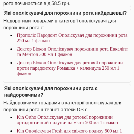
рота починається від 58.5 грн.
Які ополіскувачі для порожнини рота найдешевші?
Недорогими товарами в категорії ополіскувачі для
порожнини рота є:
Прополіс Пародонт Ополіскувач для порожнини рота
250 мл 1 флакон
Доктор Біокон Ополіскувач порожнини рота Евкаліпт
та Ментол 300 мл 1 флакон
Доктор Біокон Ополіскувач для ротової порожнини
проти парадонтозу Ромашка + календула 250 мл 1
флакон
Які ополіскувачі для порожнини рота є
найдорожчими?
Найдорожчими товарами в категорії ополіскувачі для
порожнини рота інтернет-аптеки DS є:
Kin Ortho Ополіскувач для ротової порожнини
ортодонтичний полунична м'ята 500 мл 1 флакон
Kin Ополіскувач Fresh для свіжого подиху 500 мл 1