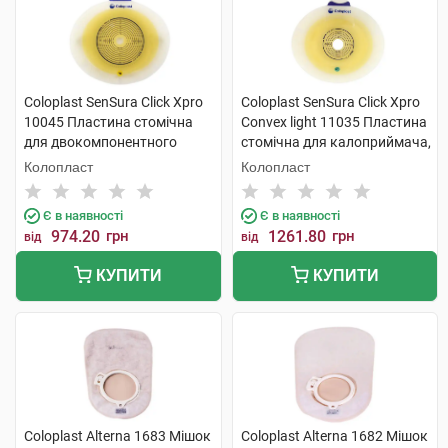
Coloplast SenSura Click Xpro
Coloplast SenSura Click Xpro
10045 Пластина стомічна
Convex light 11035 Пластина
для двокомпонентного
стомічна для калоприймача,
калоприймача фланець 70
фланець 60 мм, отвір 15-43
Колопласт
Колопласт
мм, отвір 15-53 мм 5 шт
мм 5 шт
Є в наявності
Є в наявності
974.20
грн
1261.80
грн
від
від
КУПИТИ
КУПИТИ
Coloplast Alterna 1683 Мішок
Coloplast Alterna 1682 Мішок