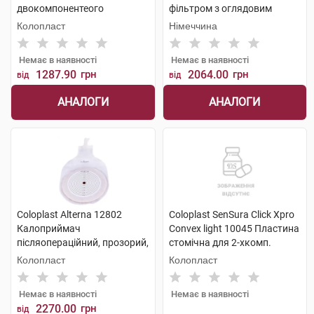
двокомпонентеого
фільтром з оглядовим
калоприймача фланець 50
вікном 10-50 мм 20 шт
Колопласт
Німеччина
мм розмір 15-33мм 5 шт
Немає в наявності
Немає в наявності
1287.90
грн
2064.00
грн
від
від
АНАЛОГИ
АНАЛОГИ
Coloplast Alterna 12802
Coloplast SenSura Click Xpro
Калоприймач
Convex light 10045 Пластина
післяопераційний, прозорий,
стомічна для 2-хкомп.
відкритий з віконцем 10x100
калоприймача флан. 70 мм,
Колопласт
Колопласт
мм 6 шт
отв. 15-53 мм 5 шт
Немає в наявності
Немає в наявності
2270.00
грн
від