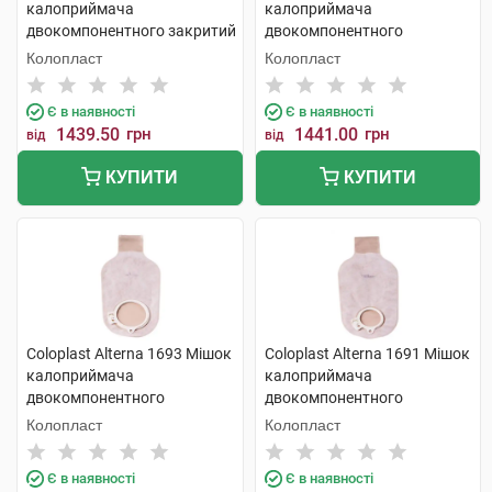
калоприймача
калоприймача
двокомпонентного закритий
двокомпонентного
непрозорий фланець-60 мм
непрозорий закритий
Колопласт
Колопласт
30 шт
фланець-50 мм 30 шт
Є в наявності
Є в наявності
1439.50
грн
1441.00
грн
від
від
КУПИТИ
КУПИТИ
Coloplast Alterna 1693 Мішок
Coloplast Alterna 1691 Мішок
калоприймача
калоприймача
двокомпонентного
двокомпонентного
відкритий непрозорий
відкритий непрозорий
Колопласт
Колопласт
фланець-60 мм 30 шт
фланець-40 мм 30 шт
Є в наявності
Є в наявності