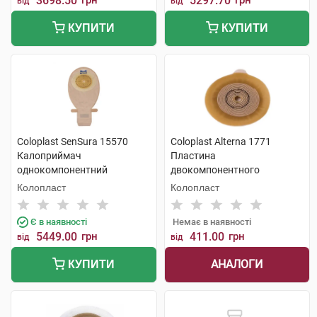
3698.50
грн
5297.70
грн
від
від
КУПИТИ
КУПИТИ
Coloplast SenSura 15570
Coloplast Alterna 1771
Калоприймач
Пластина
однокомпонентний
двокомпонентного
прозорий відкритий 10-76
калоприймача фланець-40
Колопласт
Колопласт
мм 30 шт
мм 10x35 мм 5 шт
Є в наявності
Немає в наявності
5449.00
грн
411.00
грн
від
від
АНАЛОГИ
КУПИТИ