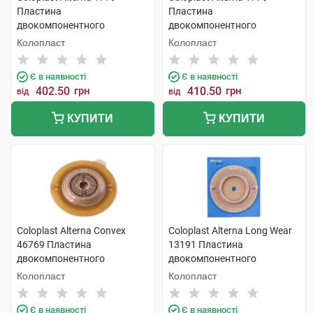
Пластина
Пластина
двокомпонентного
двокомпонентного
калоприймача фланець-60
калоприймача франець-50
Колопласт
Колопласт
мм 10x55 мм 5 шт
мм 10-45 мм 5 шт
Є в наявності
Є в наявності
402.50
грн
410.50
грн
від
від
КУПИТИ
КУПИТИ
Coloplast Alterna Convex
Coloplast Alterna Long Wear
46769 Пластина
13191 Пластина
двокомпонентного
двокомпонентного
калоприймача фланець-60
калоприймача фланець-60
Колопласт
Колопласт
мм 15x43 мм 4 шт
мм 10x55 мм 5 шт
Є в наявності
Є в наявності