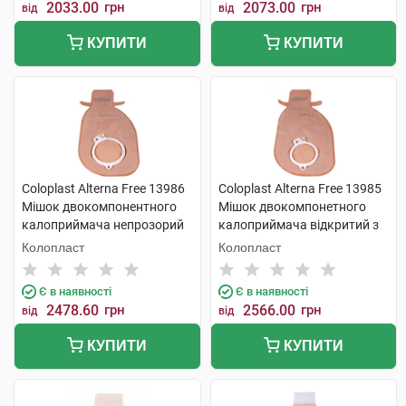
2033.00
грн
2073.00
грн
від
від
КУПИТИ
КУПИТИ
Coloplast Alterna Free 13986
Coloplast Alterna Free 13985
Мішок двокомпонентного
Мішок двокомпонетного
калоприймача непрозорий
калоприймача відкритий з
відкритий фланець-60 мм 30
фільтром фланець-50 мм 30
Колопласт
Колопласт
шт
шт
Є в наявності
Є в наявності
2478.60
грн
2566.00
грн
від
від
КУПИТИ
КУПИТИ