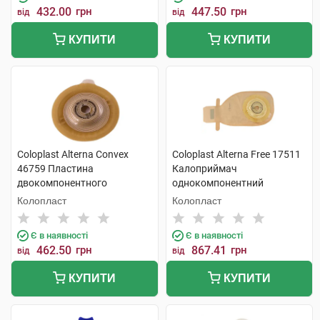
432.00
грн
447.50
грн
від
від
КУПИТИ
КУПИТИ
Coloplast Alterna Convex
Coloplast Alterna Free 17511
46759 Пластина
Калоприймач
двокомпонентного
однокомпонентний
калоприймача фланець-50
відкритий 15-43 мм 10 шт
Колопласт
Колопласт
мм 15x33 мм 4 шт
Є в наявності
Є в наявності
462.50
грн
867.41
грн
від
від
КУПИТИ
КУПИТИ