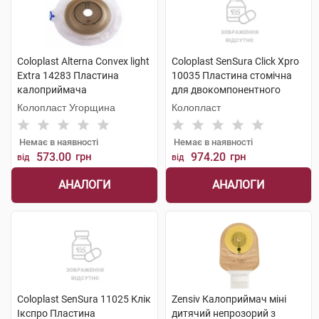
Coloplast Alterna Convex light
Coloplast SenSura Click Xpro
Extra 14283 Пластина
10035 Пластина стомічна
калоприймача
для двокомпонентного
двокомпонентного фланець
калоприймача фланець 60
Колопласт Угорщина
Колопласт
60 мм 15-43 мм 5 шт
мм, отвір 15-43 мм 5 шт
Немає в наявності
Немає в наявності
573.00
грн
974.20
грн
від
від
АНАЛОГИ
АНАЛОГИ
Coloplast SenSura 11025 Клік
Zensiv Калоприймач міні
Ікспро Пластина
дитячий непрозорий з