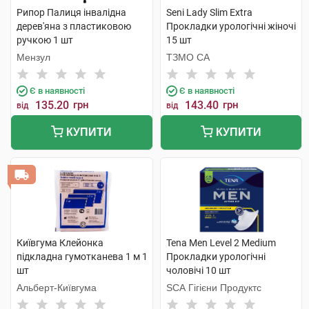
Рипор Палиця інвалідна
Seni Lady Slim Extra
дерев'яна з пластиковою
Прокладки урологічні жіночі
ручкою 1 шт
15 шт
Мензул
ТЗМО СА
Є в наявності
Є в наявності
135.20
грн
143.40
грн
від
від
КУПИТИ
КУПИТИ
Київгума Клейонка
Tena Men Level 2 Medium
підкладна гумотканева 1 м 1
Прокладки урологічні
шт
чоловічі 10 шт
Альберт-Київгума
SCA Гігієни Продуктс