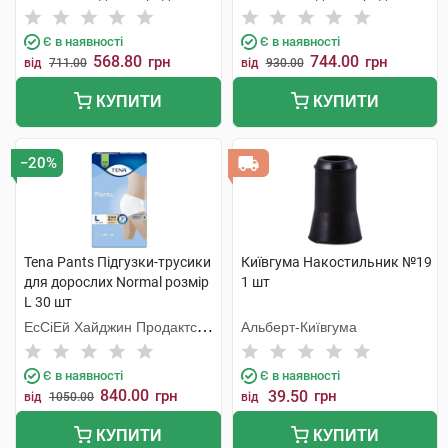
Хугезанд
Хугезанд
Є в наявності
Є в наявності
568.80
744.00
грн
грн
від
711.00
від
930.00
КУПИТИ
КУПИТИ
−20%
Tena Pants Підгузки-трусики
Київгума Накостильник №19
для дорослих Normal розмір
1 шт
L 30 шт
ЕсСіЕй Хайджин Продактс
Альберт-Київгума
Хугезанд
Є в наявності
Є в наявності
840.00
грн
39.50
грн
від
1050.00
від
КУПИТИ
КУПИТИ