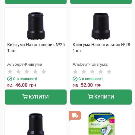
Київгума Накостильник №25
Київгума Накостильник №28
1 шт
1 шт
Альберт-Київгума
Альберт-Київгума
Є в наявності
Є в наявності
46.00
грн
52.00
грн
від
від
КУПИТИ
КУПИТИ