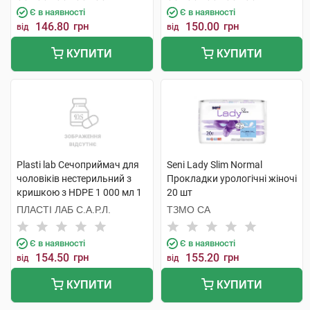
Є в наявності
Є в наявності
146.80
грн
150.00
грн
від
від
КУПИТИ
КУПИТИ
Plasti lab Сечоприймач для
Seni Lady Slim Normal
чоловіків нестерильний з
Прокладки урологічні жіночі
кришкою з HDPE 1 000 мл 1
20 шт
шт
ПЛАСТІ ЛАБ С.А.Р.Л.
ТЗМО СА
Є в наявності
Є в наявності
154.50
грн
155.20
грн
від
від
КУПИТИ
КУПИТИ