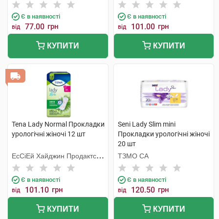
Хугезанд
Є в наявності
Є в наявності
77.00
грн
101.00
грн
від
від
КУПИТИ
КУПИТИ
Tena Lady Normal Прокладки
Seni Lady Slim mini
урологічні жіночі 12 шт
Прокладки урологічні жіночі
20 шт
ЕсСіЕй Хайджин Продактс
ТЗМО СА
Хугезанд
Є в наявності
Є в наявності
101.10
грн
120.50
грн
від
від
КУПИТИ
КУПИТИ