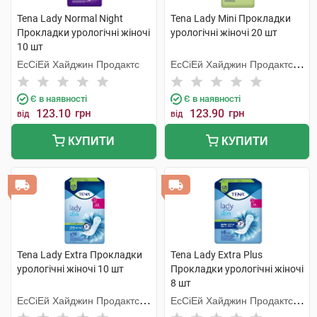
Tena Lady Normal Night
Tena Lady Mini Прокладки
Прокладки урологічні жіночі
урологічні жіночі 20 шт
10 шт
ЕсСіЕй Хайджин Продактс
ЕсСіЕй Хайджин Продактс
Хугезанд
Є в наявності
Є в наявності
123.10
грн
123.90
грн
від
від
КУПИТИ
КУПИТИ
Tena Lady Extra Прокладки
Tena Lady Extra Plus
урологічні жіночі 10 шт
Прокладки урологічні жіночі
8 шт
ЕсСіЕй Хайджин Продактс
ЕсСіЕй Хайджин Продактс
Хугезанд
Хугезанд