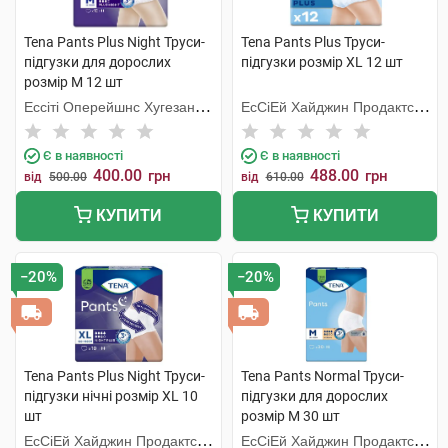
Tena Pants Plus Night Труси-
Tena Pants Plus Труси-
підгузки для дорослих
підгузки розмір XL 12 шт
розмір M 12 шт
Ессіті Оперейшнс Хугезанд
ЕсСіЕй Хайджин Продактс
Б.В.
Хугезанд
Є в наявності
Є в наявності
400.00
488.00
грн
грн
від
500.00
від
610.00
КУПИТИ
КУПИТИ
−20%
−20%
Tena Pants Plus Night Труси-
Tena Pants Normal Труси-
підгузки нічні розмір XL 10
підгузки для дорослих
шт
розмір M 30 шт
ЕсСіЕй Хайджин Продактс
ЕсСіЕй Хайджин Продактс