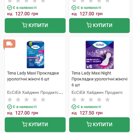
Є в наявності
Є в наявності
127.00
грн
127.00
грн
від
від
КУПИТИ
КУПИТИ
Tena Lady Maxi Прокладки
Tena Lady Maxi Night
урологічні жіночі 6 шт
Прокладки урологічні жіночі
6 шт
ЕсСіЕй Хайджин Продактс
ЕсСіЕй Хайджин Продактс
Хугезанд
Є в наявності
Є в наявності
127.00
грн
127.50
грн
від
від
КУПИТИ
КУПИТИ