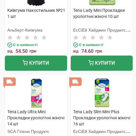
Київгума Накостильник №21
Tena Lady Mini Прокладки
1 шт
урологічні жіночі 10 шт
Альберт-Київгума
ЕсСіЕй Хайджин Продактс
Хугезанд
Є в наявності
Є в наявності
54.50
грн
74.60
грн
від
від
КУПИТИ
КУПИТИ
Tena Lady Ultra Mini
Tena Lady Slim Mini Plus
Прокладки урологічні жіночі
Прокладки урологічні жіночі
14 шт
16 шт
SCA Гігієни Продуктс
ЕсСіЕй Хайджин Продактс