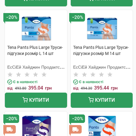
−20%
−20%
Tena Pants Plus Large Труси-
Tena Pants Plus Large Труси-
підгузки розмір L 14 шт
підгузки розмір M 14 шт
ЕсСіЕй Хайджин Продактс
ЕсСіЕй Хайджин Продактс
Хугезанд
Хугезанд
Є в наявності
Є в наявності
395.04
395.44
грн
грн
від
493.80
від
494.30
КУПИТИ
КУПИТИ
−20%
−20%