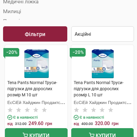
Медичні ліжка
Милиці
Палиці
Пелюшки
Фільтри
Підгузки для дорослих
Поручні та опори
−20%
−20%
Приналежності та сидіння для туалету
Сечоприймачі
Сидіння для душу і ванни
Tena Pants Normal Труси-
Tena Pants Normal Труси-
підгузки для дорослих
підгузки для дорослих
Судна підкладні
розмір M 10 шт
розмір L 10 шт
Урологічні прокладки
ЕсСіЕй Хайджин Продактс
ЕсСіЕй Хайджин Продактс
Ходунки
Хугезанд
Хугезанд
Є в наявності
Є в наявності
249.60
320.00
грн
грн
від
312.00
від
400.00
КУПИТИ
КУПИТИ