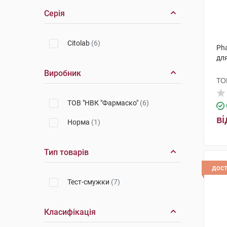
Серія
Citolab
(6)
Pha
для
Виробник
ТО
ТОВ "НВК "Фармаско"
(6)
ві
Норма
(1)
Тип товарів
дос
Тест-смужки
(7)
Класифікація