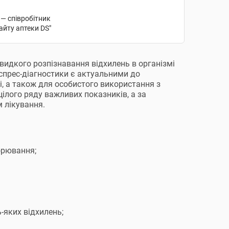
 — співробітник
айту аптеки DS"
швидкого розпізнавання відхилень в організмі
спрес-діагностики є актуальними до
, а також для особистого використання з
ілого ряду важливих показників, а за
м лікування.
орювання;
-яких відхилень;