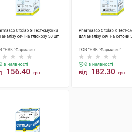
armasco Citolab G Тест-смужки
Pharmasco Citolab K Тест-
 аналізу сечі на глюкозу 50 шт
для аналізу сечі на кетони 
В "НВК "Фармаско"
ТОВ "НВК "Фармаско"
Є в наявності
Є в наявності
156.40
182.30
д
від
грн
грн
КУПИТИ
КУПИТИ