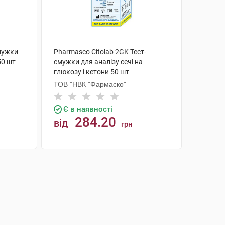
смужки
Pharmasco Citolab 2GK Тест-
50 шт
смужки для аналізу сечі на
глюкозу і кетони 50 шт
ТОВ "НВК "Фармаско"
Є в наявності
284.20
від
грн
КУПИТИ