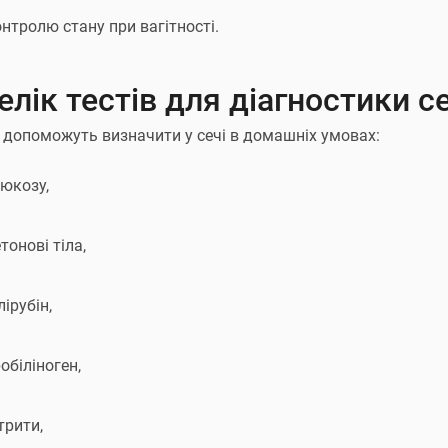
нтролю стану при вагітності.
елік тестів для діагностики се
и допоможуть визначити у сечі в домашніх умовах:
люкозу,
тонові тіла,
лірубін,
обіліноген,
трити,