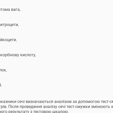
итома вага,
ритроцити,
ейкоцити,
корбінову кислоту,
лок,
.
оказники сечі визначаються аналізом за допомогою тест-с
рів. Після проведення аналізу сечі тест-смужки змінюють к
ого результату з тестовою шкалою.