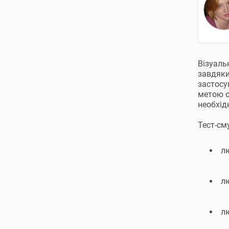
Візуаль
завдяки
застосу
метою с
необхід
Тест-см
л
л
лю