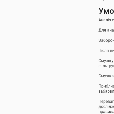
Умо
Аналіз с
Для ана
Заборон
Після в
Смужку 
фільтру
Смужка 
Приблиз
забарвл
Переваг
дослідж
правила