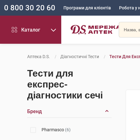
0 800 30 20 60
Програми для клієнтів
Робота у 
Каталог
Аптека D.S.
Діагностичні Тести
Тести Для Екс
Тести для
експрес-
діагностики сечі
Бренд
Pharmasco
(6)