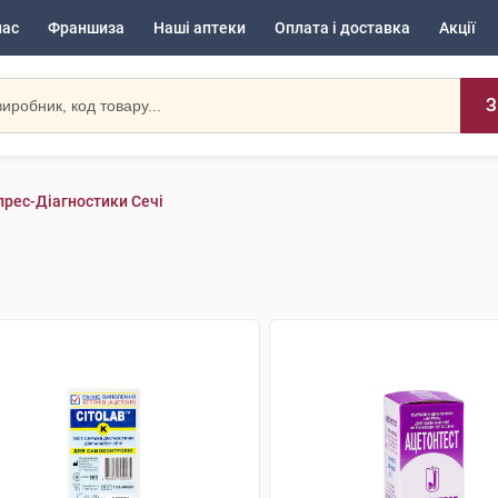
нас
Франшиза
Наші аптеки
Оплата і доставка
Акції
З
прес-Діагностики Сечі