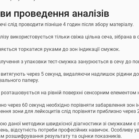
ви проведення аналізів
ечі слід проводити пізніше 4 годин після збору матеріалу.
лізу використовується тільки свіжа цільна сеча, зібрана в 
яється торкатися руками до зон індикації смужок.
илучення з упаковки тест-смужка занурюється в сечу до по
витягують через 5 секунд, видаляючи надлишок рідини д
вального паперу.
розташовується на рівній поверхні сенсорним елементом н
но через 60 секунд необхідно порівняти забарвлення зон 
ення зони для лейкоцитів слід порівняти приблизно через 
ою даної методики швидкісної діагностики зі смужками є 
ень, відсутність потреби професійних навичок. Особливу ув
м розшифрування результату та оцінки показників.