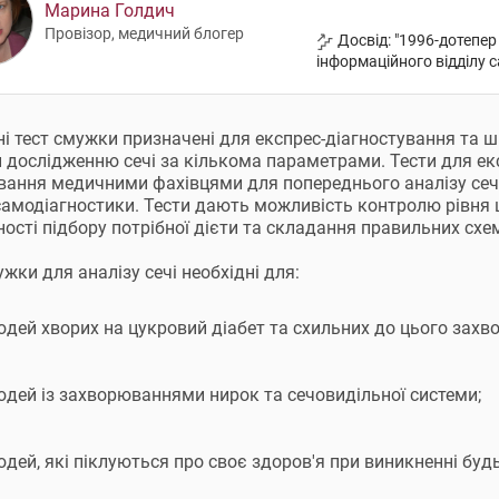
Марина Голдич
Провізор, медичний блогер
Досвід: "1996-дотепер
інформаційного відділу с
ні тест смужки призначені для експрес-діагностування та 
 дослідженню сечі за кількома параметрами. Тести для ек
вання медичними фахівцями для попереднього аналізу сечі
амодіагностики. Тести дають можливість контролю рівня ц
ності підбору потрібної дієти та складання правильних схе
ужки для аналізу сечі необхідні для:
юдей хворих на цукровий діабет та схильних до цього захв
юдей із захворюваннями нирок та сечовидільної системи;
дей, які піклуються про своє здоров'я при виникненні будь