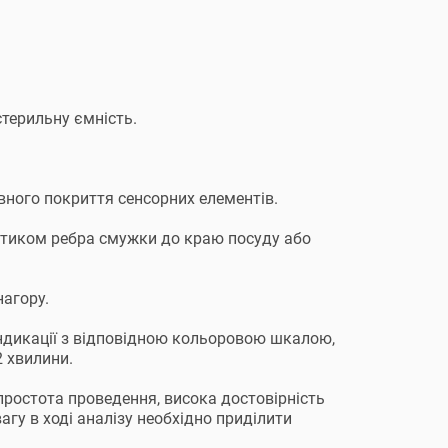
стерильну ємність.
вного покриття сенсорних елементів.
отиком ребра смужки до краю посуду або
агору.
індикації з відповідною кольоровою шкалою,
2 хвилини.
простота проведення, висока достовірність
агу в ході аналізу необхідно приділити