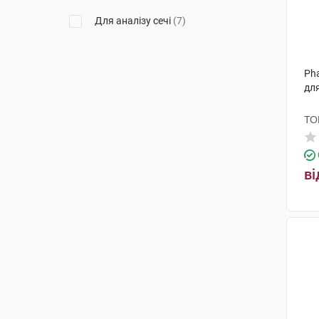
Для аналізу сечі
(7)
Ph
для
ТО
ві