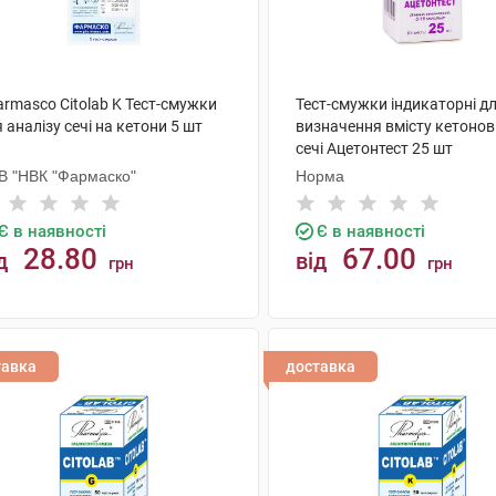
rmasco Citolab K Тест-смужки
Тест-смужки індикаторні д
 аналізу сечі на кетони 5 шт
визначення вмісту кетонови
сечі Ацетонтест 25 шт
В "НВК "Фармаско"
Норма
Є в наявності
Є в наявності
28.80
67.00
д
від
грн
грн
КУПИТИ
КУПИТИ
тавка
доставка