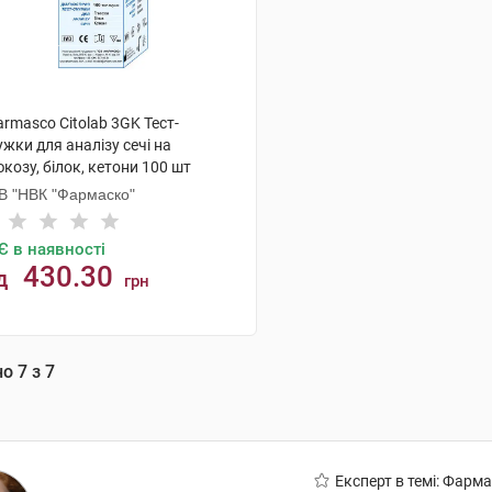
rmasco Citolab 3GK Тест-
жки для аналізу сечі на
козу, білок, кетони 100 шт
В "НВК "Фармаско"
Є в наявності
430.30
д
грн
КУПИТИ
но
7
з
7
Експерт в темі: Фарм