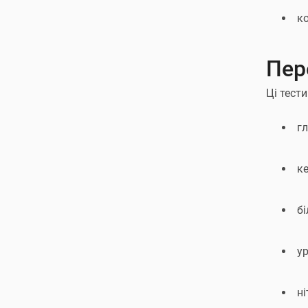
ко
Пер
Ці тест
г
ке
бі
ур
ні