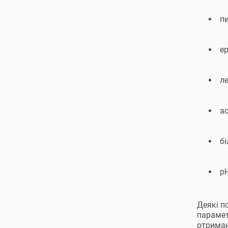
п
е
л
ас
бі
рН
Деякі п
парамет
отриман