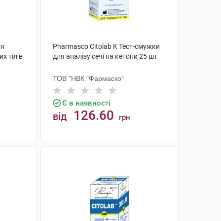
ля
Pharmasco Citolab K Тест-смужки
х тіл в
для аналізу сечі на кетони 25 шт
ТОВ "НВК "Фармаско"
Є в наявності
126.60
від
грн
КУПИТИ