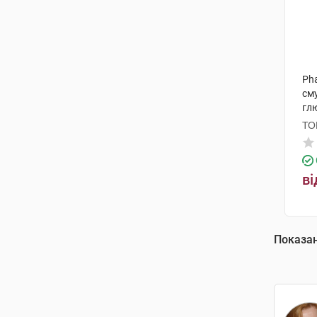
Pha
сму
глю
ТО
ві
Показа