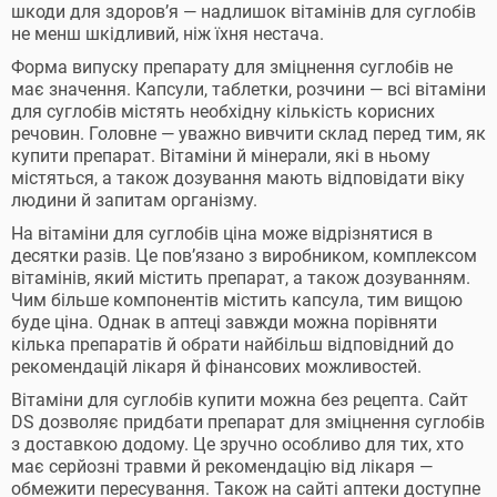
шкоди для здоров’я — надлишок вітамінів для суглобів
не менш шкідливий, ніж їхня нестача.
Форма випуску препарату для зміцнення суглобів не
має значення. Капсули, таблетки, розчини — всі вітаміни
для суглобів містять необхідну кількість корисних
речовин. Головне — уважно вивчити склад перед тим, як
купити препарат. Вітаміни й мінерали, які в ньому
містяться, а також дозування мають відповідати віку
людини й запитам організму.
На вітаміни для суглобів ціна може відрізнятися в
десятки разів. Це пов’язано з виробником, комплексом
вітамінів, який містить препарат, а також дозуванням.
Чим більше компонентів містить капсула, тим вищою
буде ціна. Однак в аптеці завжди можна порівняти
кілька препаратів й обрати найбільш відповідний до
рекомендацій лікаря й фінансових можливостей.
Вітаміни для суглобів купити можна без рецепта. Сайт
DS дозволяє придбати препарат для зміцнення суглобів
з доставкою додому. Це зручно особливо для тих, хто
має серйозні травми й рекомендацію від лікаря —
обмежити пересування. Також на сайті аптеки доступне