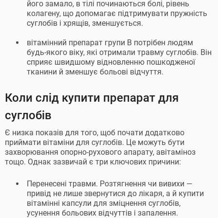
його замало, в тілі починаються болі, рівень
колагену, що допомагає підтримувати пружність
суглобів і хрящів, зменшується.
вітамінний препарат групи B потрібен людям
будь-якого віку, які отримали травму суглобів. Він
сприяє швидшому відновленню пошкодженої
тканини й зменшує больові відчуття.
Коли слід купити препарат для
суглобів
Є низка показів для того, щоб почати додатково
приймати вітаміни для суглобів. Це можуть бути
захворювання опорно-рухового апарату, авітаміноз
тощо. Однак зазвичай є три ключових причини:
Перенесені травми. Розтягнення чи вивихи —
привід не лише звернутися до лікаря, а й купити
вітамінні капсули для зміцнення суглобів,
усунення больових відчуттів і запалення.