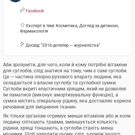
Facebook
Експерт в темі: Косметика, Догляд за дитиною,
Фармакологія
Досвід: "2016-дотепер — журналістка"
Аби зрозуміти, для чого, коли й кому потрібні вітаміни
для суглобів, слід знатися на тому, чим є самі суглоби.
Це — частина опорно-рухового апарату людини, яка
складається з власне суглобу та суглобної сумки.
Суглоби вкриті еластичним хрящем, який не дозволяє
їм ламатися (виконує амортизувальну функцію), а
сумка містить спеціальну рідину, яка доставляє корисні
речовини для зміцнення тканин.
Як тільки організм отримує менше вітамінів або ж коли
людину спіткають травми, зменшується кількість
рідини, хрящі тоншають, а суглоби стають менш
міцними. Щоб завадити цьому, слід, з-поміж іншого,