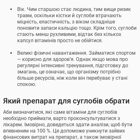
Вік. Чим старшою стає людина, тим вище ризик
травм, оскільки кістки й суглоби втрачають
міцність, еластичність, з віком складніше
поновити запаси кальцію тощо. Крім того, суглоби
стають менш рухливими, відтак без кількох
капсул вітамінів просто не обійтися.
Великі фізичні навантаження. Займатися спортом
— корисно для здоров’я. Однак якщо мова про
регулярні інтенсивні тренування, підготовку до
змагань, це означає, що організму потрібно
більше ресурсів, ніж коли він перебуває у стані
спокою.
Який препарат для суглобів обрати
Аби визначитися, які саме вітаміни для суглобів
необхідно приймати, варто проконсультуватися з
лікарем. Імовірно, доведеться здати аналізи, щоб бути
впевненим на 100 %. Це допоможе уникнути зайвих
фінансових витрат на препарат, а також імовірної