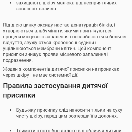
захищають шкіру малюка від несприятливих
зовнішніх впливів.
Під дією цинку оксиду настає денатурація білків, і
утворюються альбумінати, якими пригнічуються
процеси місцевого запалення і послаблюються больові
відчуття, звужуються кровоносні судини і
ущільнюються мембрани клітин. Цей компонент
присипки знижує прояви місцевого запалення і
подразнення.
Жоден з компонентів дитячої присипки не проникає
через шкіру і не має системної дії.
Правила застосування дитячої
присипки
Будь-яку присипку слід наносити тільки на суху
чисту шкіру, перед цим розтерши її в долонях.
Тримати її потрібно далеко від обличчя дитини,