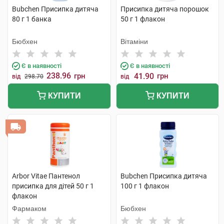
Bubchen Присипка дитяча
Присипка дитяча порошок
80 г 1 банка
50 г 1 флакон
Бюбхен
Вітаміни
Є в наявності
Є в наявності
238.96
грн
41.90
грн
від
298.70
від
КУПИТИ
КУПИТИ
Arbor Vitae Пантенол
Bubchen Присипка дитяча
присипка для дітей 50 г 1
100 г 1 флакон
флакон
Фармаком
Бюбхен