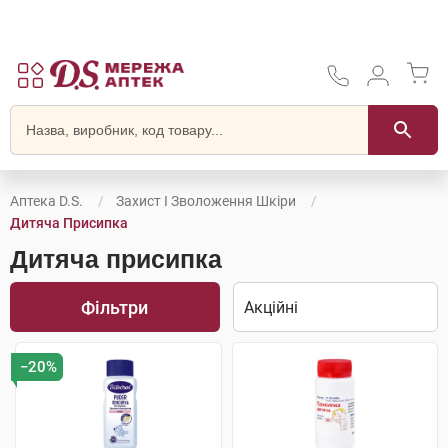
Аптека D.S.
Захист І Зволоження Шкіри
Дитяча Присипка
Дитяча присипка
Фільтри
−20%