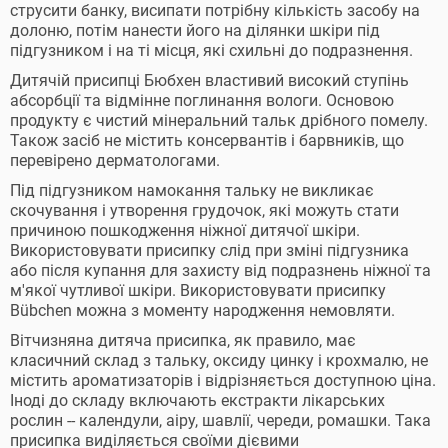
струсити банку, висипати потрібну кількість засобу на
долоню, потім нанести його на ділянки шкіри під
підгузником і на ті місця, які схильні до подразнення.
Дитячій присипці Бюбхен властивий високий ступінь
абсорбції та відмінне поглинання вологи. Основою
продукту є чистий мінеральний тальк дрібного помелу.
Також засіб не містить консервантів і барвників, що
перевірено дерматологами.
Під підгузником намокання тальку не викликає
скочування і утворення грудочок, які можуть стати
причиною пошкодження ніжної дитячої шкіри.
Використовувати присипку слід при зміні підгузника
або після купання для захисту від подразнень ніжної та
м'якої чутливої ​​шкіри. Використовувати присипку
Bübchen можна з моменту народження немовляти.
Вітчизняна дитяча присипка, як правило, має
класичний склад з тальку, оксиду цинку і крохмалю, не
містить ароматизаторів і відрізняється доступною ціна.
Іноді до складу включають екстракти лікарських
рослин -- календули, аіру, шавлії, череди, ромашки. Така
присипка виділяється своїми дієвими