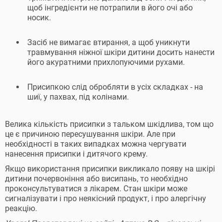
щоб інгредієнти не потрапили в його очі або
носик.
Засіб не вимагає втирання, а щоб уникнути
травмування ніжної шкіри дитини досить нанести
його акуратними прихлопуючими рухами.
Присипкою слід обробляти в усіх складках - на
шиї, у пахвах, під колінами.
Велика кількість присипки з тальком шкідлива, том що
це є причиною пересушування шкіри. Але при
необхідності в таких випадках можна чергувати
нанесення присипки і дитячого крему.
Якщо використання присипки викликало появу на шкірі
дитини почервоніння або висипань, то необхідно
проконсультуватися з лікарем. Стан шкіри може
сигналізувати і про неякісний продукт, і про алергічну
реакцію.