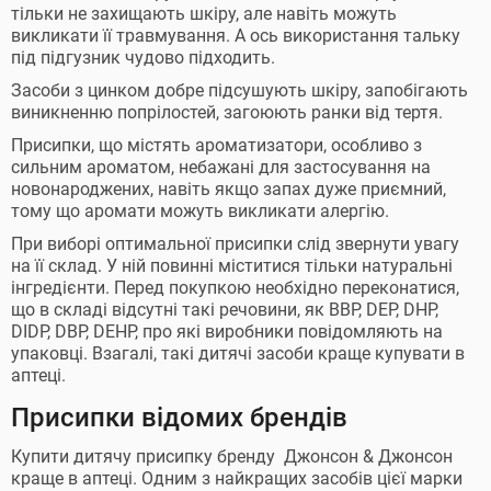
тільки не захищають шкіру, але навіть можуть
викликати її травмування. А ось використання тальку
під підгузник чудово підходить.
Засоби з цинком добре підсушують шкіру, запобігають
виникненню попрілостей, загоюють ранки від тертя.
Присипки, що містять ароматизатори, особливо з
сильним ароматом, небажані для застосування на
новонароджених, навіть якщо запах дуже приємний,
тому що аромати можуть викликати алергію.
При виборі оптимальної присипки слід звернути увагу
на її склад. У ній повинні міститися тільки натуральні
інгредієнти. Перед покупкою необхідно переконатися,
що в складі відсутні такі речовини, як BBP, DEP, DHP,
DIDP, DBP, DEHP, про які виробники повідомляють на
упаковці. Взагалі, такі дитячі засоби краще купувати в
аптеці.
Присипки відомих брендів
Купити дитячу присипку бренду Джонсон & Джонсон
краще в аптеці. Одним з найкращих засобів цієї марки